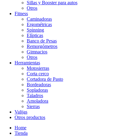
Sillas y Booster para autos
Otros
Fitness
Caminadoras
Ergométricas
Spinning
Elípticas
Banco de Pesas
Remorgómetros
Gimnacios
Otros
Herramientas
Motosierras
Corta cerco
Cortadora de Pasto
Bordeadoras
Sopladoras
Taladros
Amoladora
Sierras
Valijas
Otros productos
Home
Tienda