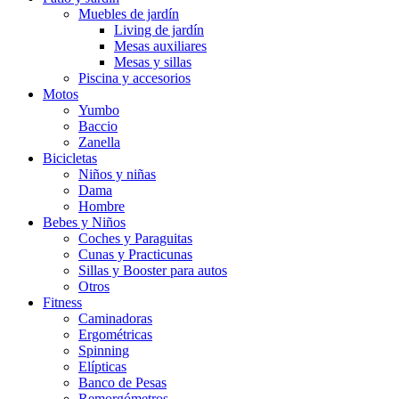
Muebles de jardín
Living de jardín
Mesas auxiliares
Mesas y sillas
Piscina y accesorios
Motos
Yumbo
Baccio
Zanella
Bicicletas
Niños y niñas
Dama
Hombre
Bebes y Niños
Coches y Paraguitas
Cunas y Practicunas
Sillas y Booster para autos
Otros
Fitness
Caminadoras
Ergométricas
Spinning
Elípticas
Banco de Pesas
Remorgómetros