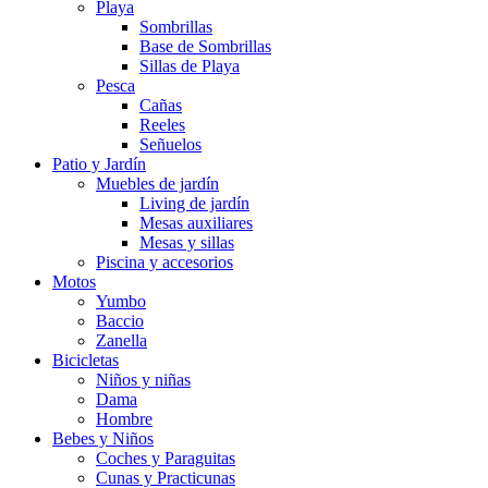
Playa
Sombrillas
Base de Sombrillas
Sillas de Playa
Pesca
Cañas
Reeles
Señuelos
Patio y Jardín
Muebles de jardín
Living de jardín
Mesas auxiliares
Mesas y sillas
Piscina y accesorios
Motos
Yumbo
Baccio
Zanella
Bicicletas
Niños y niñas
Dama
Hombre
Bebes y Niños
Coches y Paraguitas
Cunas y Practicunas