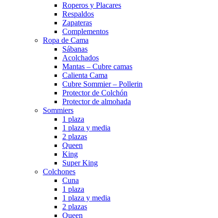
Roperos y Placares
Respaldos
Zapateras
Complementos
Ropa de Cama
Sábanas
Acolchados
Mantas – Cubre camas
Calienta Cama
Cubre Sommier – Pollerin
Protector de Colchón
Protector de almohada
Sommiers
1 plaza
1 plaza y media
2 plazas
Queen
King
Super King
Colchones
Cuna
1 plaza
1 plaza y media
2 plazas
Queen