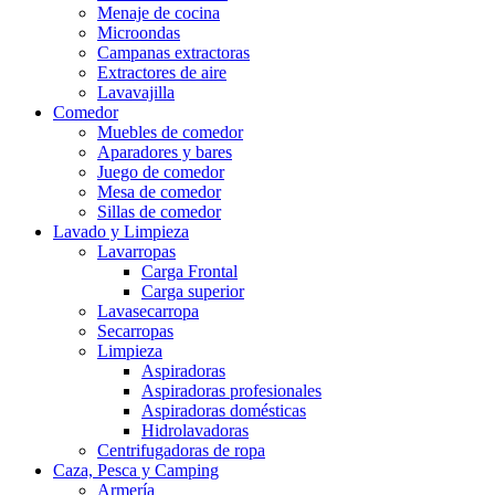
Menaje de cocina
Microondas
Campanas extractoras
Extractores de aire
Lavavajilla
Comedor
Muebles de comedor
Aparadores y bares
Juego de comedor
Mesa de comedor
Sillas de comedor
Lavado y Limpieza
Lavarropas
Carga Frontal
Carga superior
Lavasecarropa
Secarropas
Limpieza
Aspiradoras
Aspiradoras profesionales
Aspiradoras domésticas
Hidrolavadoras
Centrifugadoras de ropa
Caza, Pesca y Camping
Armería