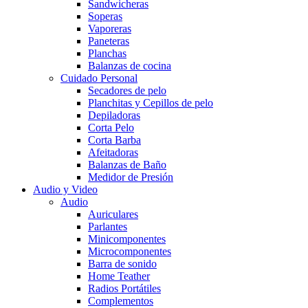
Sandwicheras
Soperas
Vaporeras
Paneteras
Planchas
Balanzas de cocina
Cuidado Personal
Secadores de pelo
Planchitas y Cepillos de pelo
Depiladoras
Corta Pelo
Corta Barba
Afeitadoras
Balanzas de Baño
Medidor de Presión
Audio y Video
Audio
Auriculares
Parlantes
Minicomponentes
Microcomponentes
Barra de sonido
Home Teather
Radios Portátiles
Complementos