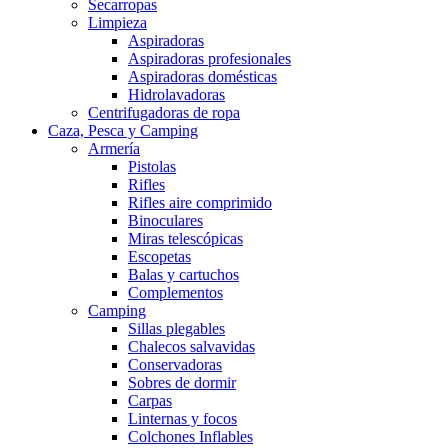
Secarropas
Limpieza
Aspiradoras
Aspiradoras profesionales
Aspiradoras domésticas
Hidrolavadoras
Centrifugadoras de ropa
Caza, Pesca y Camping
Armería
Pistolas
Rifles
Rifles aire comprimido
Binoculares
Miras telescópicas
Escopetas
Balas y cartuchos
Complementos
Camping
Sillas plegables
Chalecos salvavidas
Conservadoras
Sobres de dormir
Carpas
Linternas y focos
Colchones Inflables