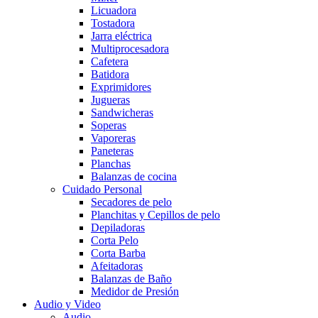
Licuadora
Tostadora
Jarra eléctrica
Multiprocesadora
Cafetera
Batidora
Exprimidores
Jugueras
Sandwicheras
Soperas
Vaporeras
Paneteras
Planchas
Balanzas de cocina
Cuidado Personal
Secadores de pelo
Planchitas y Cepillos de pelo
Depiladoras
Corta Pelo
Corta Barba
Afeitadoras
Balanzas de Baño
Medidor de Presión
Audio y Video
Audio