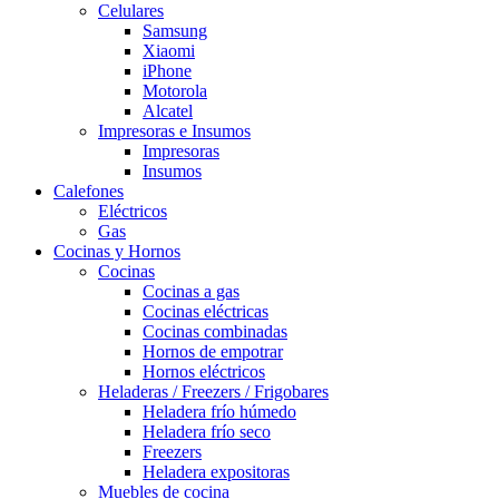
Celulares
Samsung
Xiaomi
iPhone
Motorola
Alcatel
Impresoras e Insumos
Impresoras
Insumos
Calefones
Eléctricos
Gas
Cocinas y Hornos
Cocinas
Cocinas a gas
Cocinas eléctricas
Cocinas combinadas
Hornos de empotrar
Hornos eléctricos
Heladeras / Freezers / Frigobares
Heladera frío húmedo
Heladera frío seco
Freezers
Heladera expositoras
Muebles de cocina