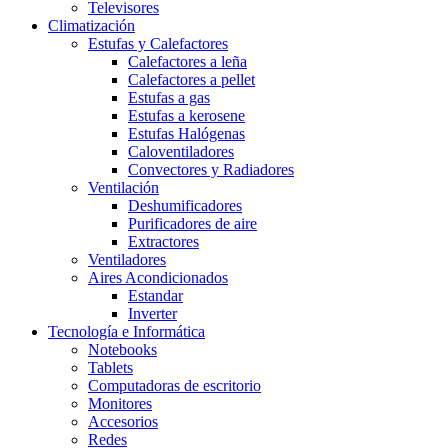
Televisores
Climatización
Estufas y Calefactores
Calefactores a leña
Calefactores a pellet
Estufas a gas
Estufas a kerosene
Estufas Halógenas
Caloventiladores
Convectores y Radiadores
Ventilación
Deshumificadores
Purificadores de aire
Extractores
Ventiladores
Aires Acondicionados
Estandar
Inverter
Tecnología e Informática
Notebooks
Tablets
Computadoras de escritorio
Monitores
Accesorios
Redes