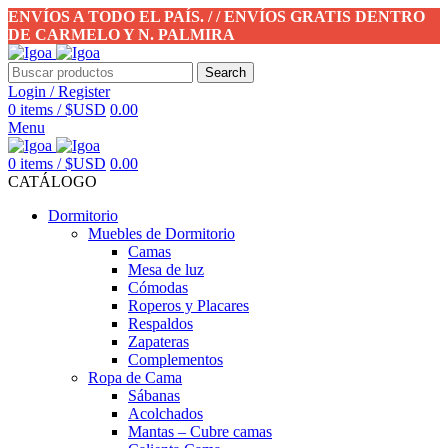
ENVÍOS A TODO EL PAÍS. / / ENVÍOS GRATIS DENTRO
DE CARMELO Y N. PALMIRA
Search
Login / Register
0
items
/
$USD
0.00
Menu
0
items
/
$USD
0.00
CATÁLOGO
Dormitorio
Muebles de Dormitorio
Camas
Mesa de luz
Cómodas
Roperos y Placares
Respaldos
Zapateras
Complementos
Ropa de Cama
Sábanas
Acolchados
Mantas – Cubre camas