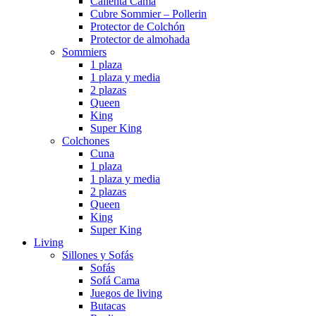
Calienta Cama
Cubre Sommier – Pollerin
Protector de Colchón
Protector de almohada
Sommiers
1 plaza
1 plaza y media
2 plazas
Queen
King
Super King
Colchones
Cuna
1 plaza
1 plaza y media
2 plazas
Queen
King
Super King
Living
Sillones y Sofás
Sofás
Sofá Cama
Juegos de living
Butacas