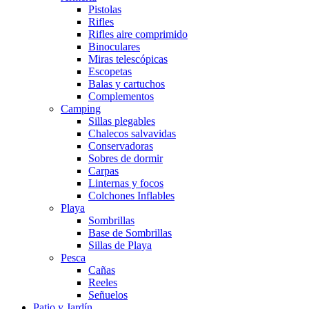
Pistolas
Rifles
Rifles aire comprimido
Binoculares
Miras telescópicas
Escopetas
Balas y cartuchos
Complementos
Camping
Sillas plegables
Chalecos salvavidas
Conservadoras
Sobres de dormir
Carpas
Linternas y focos
Colchones Inflables
Playa
Sombrillas
Base de Sombrillas
Sillas de Playa
Pesca
Cañas
Reeles
Señuelos
Patio y Jardín