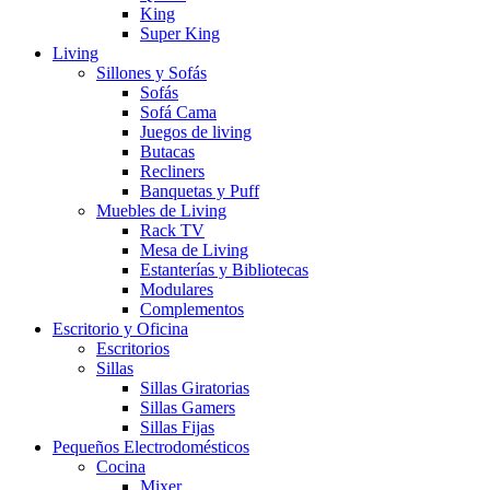
King
Super King
Living
Sillones y Sofás
Sofás
Sofá Cama
Juegos de living
Butacas
Recliners
Banquetas y Puff
Muebles de Living
Rack TV
Mesa de Living
Estanterías y Bibliotecas
Modulares
Complementos
Escritorio y Oficina
Escritorios
Sillas
Sillas Giratorias
Sillas Gamers
Sillas Fijas
Pequeños Electrodomésticos
Cocina
Mixer