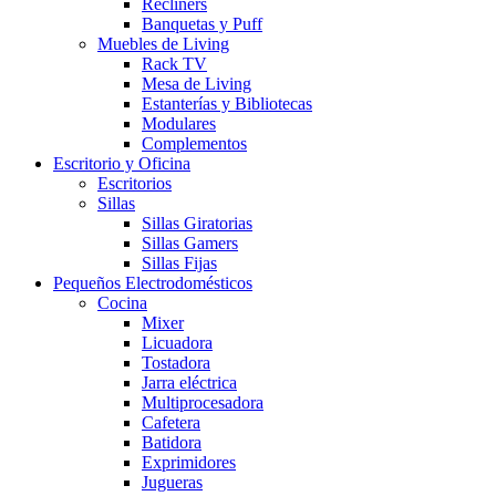
Recliners
Banquetas y Puff
Muebles de Living
Rack TV
Mesa de Living
Estanterías y Bibliotecas
Modulares
Complementos
Escritorio y Oficina
Escritorios
Sillas
Sillas Giratorias
Sillas Gamers
Sillas Fijas
Pequeños Electrodomésticos
Cocina
Mixer
Licuadora
Tostadora
Jarra eléctrica
Multiprocesadora
Cafetera
Batidora
Exprimidores
Jugueras