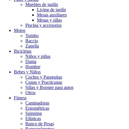
Muebles de jardín
Living de jardín
Mesas auxiliares
Mesas y sillas
Piscina y accesorios
Motos
Yumbo
Baccio
Zanella
Bicicletas
Niños y niñas
Dama
Hombre
Bebes y Niños
Coches y Paraguitas
Cunas y Practicunas
Sillas y Booster para autos
Otros
Fitness
Caminadoras
Ergométricas
Spinning
Elípticas
Banco de Pesas
Remorgómetros