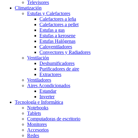
Televisores
Climatización
Estufas y Calefactores
Calefactores a leña
Calefactores a pellet
Estufas a gas
Estufas a kerosene
Estufas Halógenas
Caloventiladores
Convectores y Radiadores
Ventilación
Deshumificadores
Purificadores de aire
Extractores
Ventiladores
Aires Acondicionados
Estandar
Inverter
Tecnología e Informática
Notebooks
Tablets
Computadoras de escritorio
Monitores
Accesorios
Redes