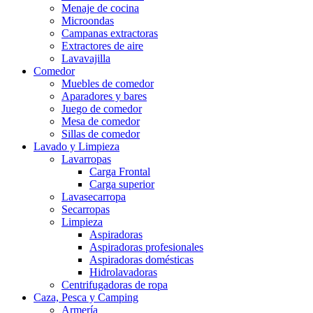
Menaje de cocina
Microondas
Campanas extractoras
Extractores de aire
Lavavajilla
Comedor
Muebles de comedor
Aparadores y bares
Juego de comedor
Mesa de comedor
Sillas de comedor
Lavado y Limpieza
Lavarropas
Carga Frontal
Carga superior
Lavasecarropa
Secarropas
Limpieza
Aspiradoras
Aspiradoras profesionales
Aspiradoras domésticas
Hidrolavadoras
Centrifugadoras de ropa
Caza, Pesca y Camping
Armería