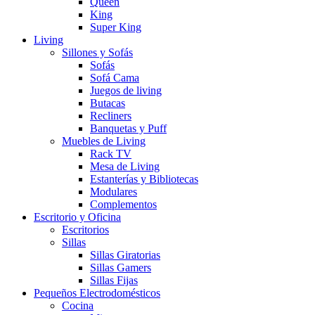
Queen
King
Super King
Living
Sillones y Sofás
Sofás
Sofá Cama
Juegos de living
Butacas
Recliners
Banquetas y Puff
Muebles de Living
Rack TV
Mesa de Living
Estanterías y Bibliotecas
Modulares
Complementos
Escritorio y Oficina
Escritorios
Sillas
Sillas Giratorias
Sillas Gamers
Sillas Fijas
Pequeños Electrodomésticos
Cocina