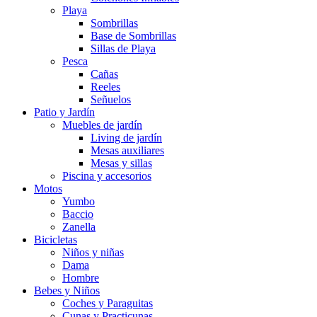
Playa
Sombrillas
Base de Sombrillas
Sillas de Playa
Pesca
Cañas
Reeles
Señuelos
Patio y Jardín
Muebles de jardín
Living de jardín
Mesas auxiliares
Mesas y sillas
Piscina y accesorios
Motos
Yumbo
Baccio
Zanella
Bicicletas
Niños y niñas
Dama
Hombre
Bebes y Niños
Coches y Paraguitas
Cunas y Practicunas