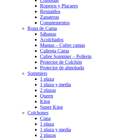
Cómodas
Roperos y Placares
Respaldos
Zapateras
Complementos
Ropa de Cama
Sábanas
Acolchados
Mantas – Cubre camas
Calienta Cama
Cubre Sommier – Pollerin
Protector de Colchón
Protector de almohada
Sommiers
1 plaza
1 plaza y media
2 plazas
Queen
King
Super King
Colchones
Cuna
1 plaza
1 plaza y media
2 plazas