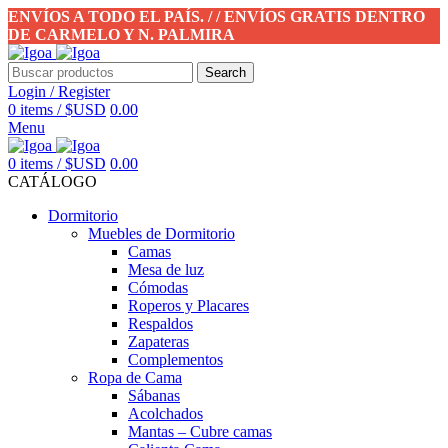
ENVÍOS A TODO EL PAÍS. / / ENVÍOS GRATIS DENTRO
DE CARMELO Y N. PALMIRA
Search
Login / Register
0
items
/
$USD
0.00
Menu
0
items
/
$USD
0.00
CATÁLOGO
Dormitorio
Muebles de Dormitorio
Camas
Mesa de luz
Cómodas
Roperos y Placares
Respaldos
Zapateras
Complementos
Ropa de Cama
Sábanas
Acolchados
Mantas – Cubre camas