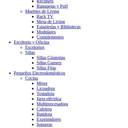
Recliners
Banquetas y Puff
Muebles de Living
Rack TV
Mesa de Living
Estanterías y Bibliotecas
Modulares
Complementos
Escritorio y Oficina
Escritorios
Sillas
Sillas Giratorias
Sillas Gamers
Sillas Fijas
Pequeños Electrodomésticos
Cocina
Mixer
Licuadora
Tostadora
Jarra eléctrica
Multiprocesadora
Cafetera
Batidora
Exprimidores
Jugueras