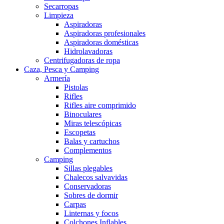
Secarropas
Limpieza
Aspiradoras
Aspiradoras profesionales
Aspiradoras domésticas
Hidrolavadoras
Centrifugadoras de ropa
Caza, Pesca y Camping
Armería
Pistolas
Rifles
Rifles aire comprimido
Binoculares
Miras telescópicas
Escopetas
Balas y cartuchos
Complementos
Camping
Sillas plegables
Chalecos salvavidas
Conservadoras
Sobres de dormir
Carpas
Linternas y focos
Colchones Inflables