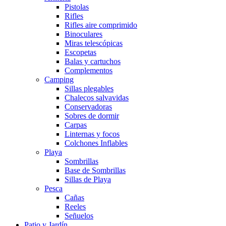
Pistolas
Rifles
Rifles aire comprimido
Binoculares
Miras telescópicas
Escopetas
Balas y cartuchos
Complementos
Camping
Sillas plegables
Chalecos salvavidas
Conservadoras
Sobres de dormir
Carpas
Linternas y focos
Colchones Inflables
Playa
Sombrillas
Base de Sombrillas
Sillas de Playa
Pesca
Cañas
Reeles
Señuelos
Patio y Jardín