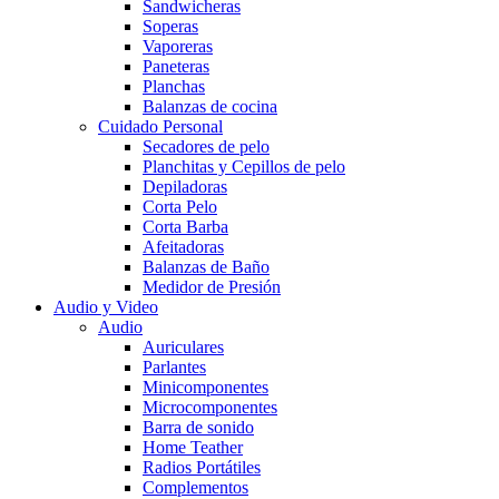
Sandwicheras
Soperas
Vaporeras
Paneteras
Planchas
Balanzas de cocina
Cuidado Personal
Secadores de pelo
Planchitas y Cepillos de pelo
Depiladoras
Corta Pelo
Corta Barba
Afeitadoras
Balanzas de Baño
Medidor de Presión
Audio y Video
Audio
Auriculares
Parlantes
Minicomponentes
Microcomponentes
Barra de sonido
Home Teather
Radios Portátiles
Complementos