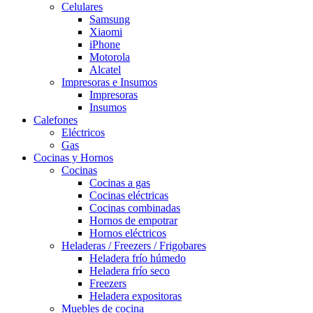
Celulares
Samsung
Xiaomi
iPhone
Motorola
Alcatel
Impresoras e Insumos
Impresoras
Insumos
Calefones
Eléctricos
Gas
Cocinas y Hornos
Cocinas
Cocinas a gas
Cocinas eléctricas
Cocinas combinadas
Hornos de empotrar
Hornos eléctricos
Heladeras / Freezers / Frigobares
Heladera frío húmedo
Heladera frío seco
Freezers
Heladera expositoras
Muebles de cocina