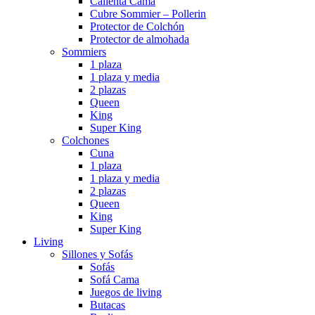
Calienta Cama
Cubre Sommier – Pollerin
Protector de Colchón
Protector de almohada
Sommiers
1 plaza
1 plaza y media
2 plazas
Queen
King
Super King
Colchones
Cuna
1 plaza
1 plaza y media
2 plazas
Queen
King
Super King
Living
Sillones y Sofás
Sofás
Sofá Cama
Juegos de living
Butacas