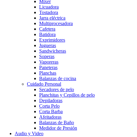
Mixer
Licuadora
Tostadora
Jarra eléctrica
Multiprocesadora
Cafetera
Batidora
Exprimidores
Jugueras
Sandwicheras
Soperas
Vaporeras
Paneteras
Planchas
Balanzas de cocina
Cuidado Personal
Secadores de pelo
Planchitas y Cepillos de pelo
Depiladoras
Corta Pelo
Corta Barba
Afeitadoras
Balanzas de Baño
Medidor de Presión
Audio y Video