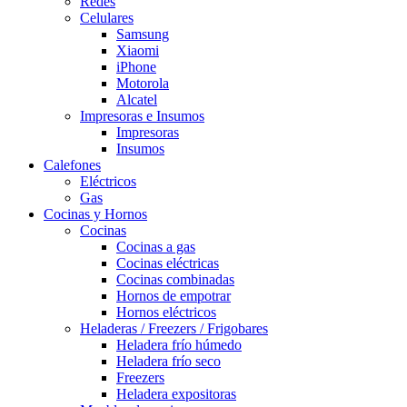
Redes
Celulares
Samsung
Xiaomi
iPhone
Motorola
Alcatel
Impresoras e Insumos
Impresoras
Insumos
Calefones
Eléctricos
Gas
Cocinas y Hornos
Cocinas
Cocinas a gas
Cocinas eléctricas
Cocinas combinadas
Hornos de empotrar
Hornos eléctricos
Heladeras / Freezers / Frigobares
Heladera frío húmedo
Heladera frío seco
Freezers
Heladera expositoras