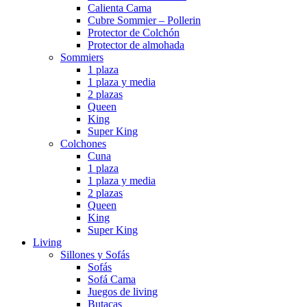
Calienta Cama
Cubre Sommier – Pollerin
Protector de Colchón
Protector de almohada
Sommiers
1 plaza
1 plaza y media
2 plazas
Queen
King
Super King
Colchones
Cuna
1 plaza
1 plaza y media
2 plazas
Queen
King
Super King
Living
Sillones y Sofás
Sofás
Sofá Cama
Juegos de living
Butacas