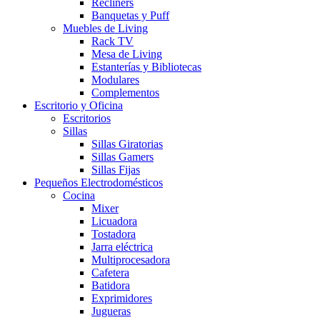
Recliners
Banquetas y Puff
Muebles de Living
Rack TV
Mesa de Living
Estanterías y Bibliotecas
Modulares
Complementos
Escritorio y Oficina
Escritorios
Sillas
Sillas Giratorias
Sillas Gamers
Sillas Fijas
Pequeños Electrodomésticos
Cocina
Mixer
Licuadora
Tostadora
Jarra eléctrica
Multiprocesadora
Cafetera
Batidora
Exprimidores
Jugueras