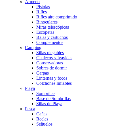
Armería
Pistolas
Rifles
Rifles aire comprimido
Binoculares
Miras telescópicas
Escopetas
Balas y cartuchos
Complementos
Camping
Sillas plegables
Chalecos salvavidas
Conservadoras
Sobres de dormir
Carpas
Linternas y focos
Colchones Inflables
Playa
Sombrillas
Base de Sombrillas
Sillas de Playa
Pesca
Cañas
Reeles
Señuelos