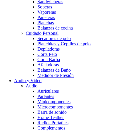
Sandwicheras
Soperas
Vaporeras
Paneteras
Planchas
Balanzas de cocina
Cuidado Personal
Secadores de pelo
Planchitas y Cepillos de pelo
Depiladoras
Corta Pelo
Corta Barba
Afeitadoras
Balanzas de Baño
Medidor de Presión
Audio y Video
Audio
Auriculares
Parlantes
Minicomponentes
Microcomponentes
Barra de sonido
Home Teather
Radios Portátiles
Complementos