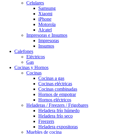
Celulares
Samsung
Xiaomi
iPhone
Motorola
Alcatel
Impresoras e Insumos
Impresoras
Insumos
Calefones
Eléctricos
Gas
Cocinas y Hornos
Cocinas
Cocinas a gas
Cocinas eléctricas
Cocinas combinadas
Hornos de empotrar
Hornos eléctricos
Heladeras / Freezers / Frigobares
Heladera frío húmedo
Heladera frío seco
Freezers
Heladera expositoras
Muebles de cocina