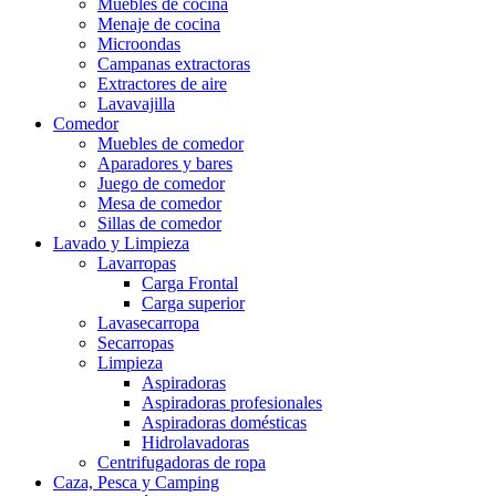
Muebles de cocina
Menaje de cocina
Microondas
Campanas extractoras
Extractores de aire
Lavavajilla
Comedor
Muebles de comedor
Aparadores y bares
Juego de comedor
Mesa de comedor
Sillas de comedor
Lavado y Limpieza
Lavarropas
Carga Frontal
Carga superior
Lavasecarropa
Secarropas
Limpieza
Aspiradoras
Aspiradoras profesionales
Aspiradoras domésticas
Hidrolavadoras
Centrifugadoras de ropa
Caza, Pesca y Camping