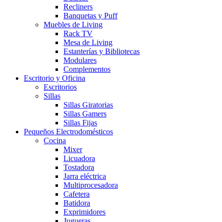
Recliners
Banquetas y Puff
Muebles de Living
Rack TV
Mesa de Living
Estanterías y Bibliotecas
Modulares
Complementos
Escritorio y Oficina
Escritorios
Sillas
Sillas Giratorias
Sillas Gamers
Sillas Fijas
Pequeños Electrodomésticos
Cocina
Mixer
Licuadora
Tostadora
Jarra eléctrica
Multiprocesadora
Cafetera
Batidora
Exprimidores
Jugueras