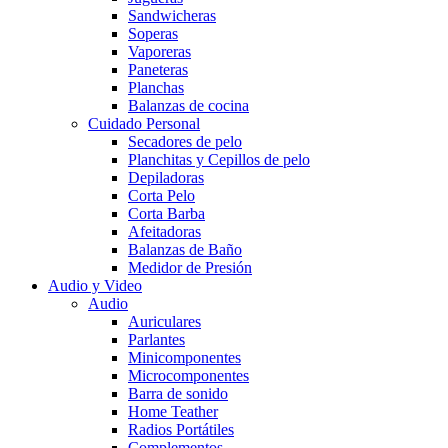
Sandwicheras
Soperas
Vaporeras
Paneteras
Planchas
Balanzas de cocina
Cuidado Personal
Secadores de pelo
Planchitas y Cepillos de pelo
Depiladoras
Corta Pelo
Corta Barba
Afeitadoras
Balanzas de Baño
Medidor de Presión
Audio y Video
Audio
Auriculares
Parlantes
Minicomponentes
Microcomponentes
Barra de sonido
Home Teather
Radios Portátiles
Complementos