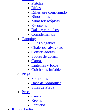
Pistolas
Rifles
Rifles aire comprimido
Binoculares
Miras telescópicas
Escopetas
Balas y cartuchos
Complementos
Camping
Sillas plegables
Chalecos salvavidas
Conservadoras
Sobres de dormir
Carpas
Linternas y focos
Colchones Inflables
Playa
Sombrillas
Base de Sombrillas
Sillas de Playa
Pesca
Cañas
Reeles
Señuelos
Patio y Jardín