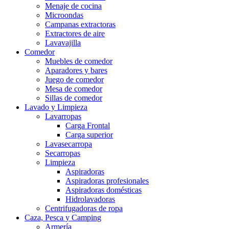
Menaje de cocina
Microondas
Campanas extractoras
Extractores de aire
Lavavajilla
Comedor
Muebles de comedor
Aparadores y bares
Juego de comedor
Mesa de comedor
Sillas de comedor
Lavado y Limpieza
Lavarropas
Carga Frontal
Carga superior
Lavasecarropa
Secarropas
Limpieza
Aspiradoras
Aspiradoras profesionales
Aspiradoras domésticas
Hidrolavadoras
Centrifugadoras de ropa
Caza, Pesca y Camping
Armería