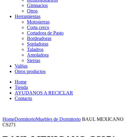
Gimnacios
Otros
Herramientas
Motosierras
Corta cerco
Cortadora de Pasto
Bordeadoras
Sopladoras
Taladros
Amoladora
Sierras
Valijas
Otros productos
Home
Tienda
AYUDANOS A RECICLAR
Contacto
Home
Dormitorio
Muebles de Dormitorio
BAUL MEXICANO
CS271