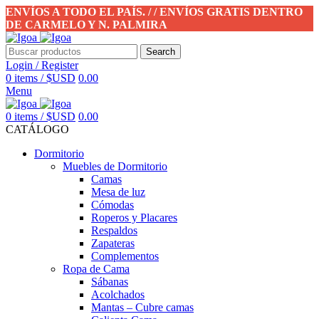
ENVÍOS A TODO EL PAÍS. / / ENVÍOS GRATIS DENTRO
DE CARMELO Y N. PALMIRA
Search
Login / Register
0
items
/
$USD
0.00
Menu
0
items
/
$USD
0.00
CATÁLOGO
Dormitorio
Muebles de Dormitorio
Camas
Mesa de luz
Cómodas
Roperos y Placares
Respaldos
Zapateras
Complementos
Ropa de Cama
Sábanas
Acolchados
Mantas – Cubre camas