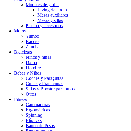
Muebles de jardín
Living de jardín
Mesas auxiliares
Mesas y sillas
Piscina y accesorios
Motos
Yumbo
Baccio
Zanella
Bicicletas
Niños y niñas
Dama
Hombre
Bebes y Niños
Coches y Paraguitas
Cunas y Practicunas
Sillas y Booster para autos
Otros
Fitness
Caminadoras
Ergométricas
Spinning
Elípticas
Banco de Pesas
Remorgómetros