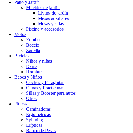
Patio y Jardín
Muebles de jardín
Living de jardín
Mesas auxiliares
Mesas y sillas
Piscina y accesorios
Motos
Yumbo
Baccio
Zanella
Bicicletas
Niños y niñas
Dama
Hombre
Bebes y Niños
Coches y Paraguitas
Cunas y Practicunas
Sillas y Booster para autos
Otros
Fitness
Caminadoras
Ergométricas
Spinning
Elípticas
Banco de Pesas