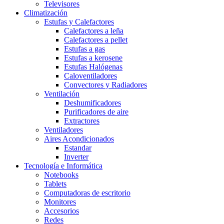
Televisores
Climatización
Estufas y Calefactores
Calefactores a leña
Calefactores a pellet
Estufas a gas
Estufas a kerosene
Estufas Halógenas
Caloventiladores
Convectores y Radiadores
Ventilación
Deshumificadores
Purificadores de aire
Extractores
Ventiladores
Aires Acondicionados
Estandar
Inverter
Tecnología e Informática
Notebooks
Tablets
Computadoras de escritorio
Monitores
Accesorios
Redes