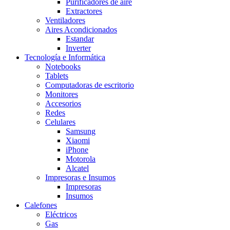
Purificadores de aire
Extractores
Ventiladores
Aires Acondicionados
Estandar
Inverter
Tecnología e Informática
Notebooks
Tablets
Computadoras de escritorio
Monitores
Accesorios
Redes
Celulares
Samsung
Xiaomi
iPhone
Motorola
Alcatel
Impresoras e Insumos
Impresoras
Insumos
Calefones
Eléctricos
Gas