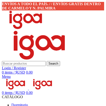
ENVÍOS A TODO EL PAÍS. / / ENVÍOS GRATIS DENTRO
DE CARMELO Y N. PALMIRA
Search
Login / Register
0
items
/
$USD
0.00
Menu
0
items
/
$USD
0.00
CATÁLOGO
Dormitorio