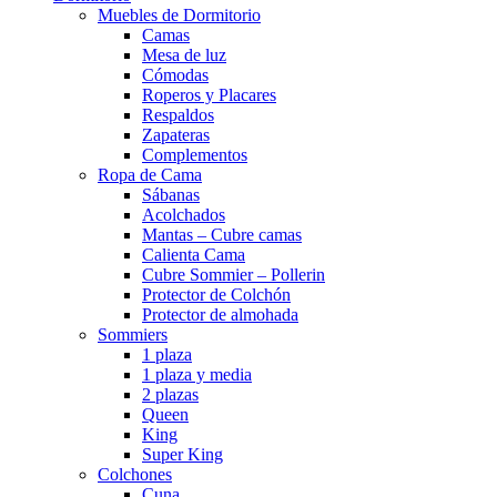
Muebles de Dormitorio
Camas
Mesa de luz
Cómodas
Roperos y Placares
Respaldos
Zapateras
Complementos
Ropa de Cama
Sábanas
Acolchados
Mantas – Cubre camas
Calienta Cama
Cubre Sommier – Pollerin
Protector de Colchón
Protector de almohada
Sommiers
1 plaza
1 plaza y media
2 plazas
Queen
King
Super King
Colchones
Cuna