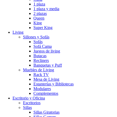
1 plaza
1 plaza y media
2 plazas
Queen
King
Super King
Living
Sillones y Sofás
Sofás
Sofá Cama
Juegos de living
Butacas
Recliners
Banquetas y Puff
Muebles de Living
Rack TV
Mesa de Living
Estanterías y Bibliotecas
Modulares
Complementos
Escritorio y Oficina
Escritorios
Sillas
Sillas Giratorias
Sillas Gamers