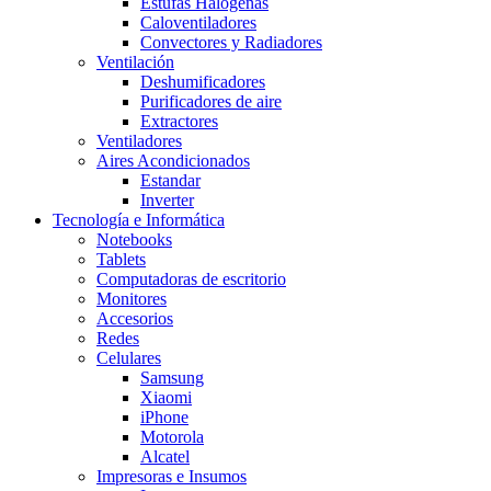
Estufas Halógenas
Caloventiladores
Convectores y Radiadores
Ventilación
Deshumificadores
Purificadores de aire
Extractores
Ventiladores
Aires Acondicionados
Estandar
Inverter
Tecnología e Informática
Notebooks
Tablets
Computadoras de escritorio
Monitores
Accesorios
Redes
Celulares
Samsung
Xiaomi
iPhone
Motorola
Alcatel
Impresoras e Insumos