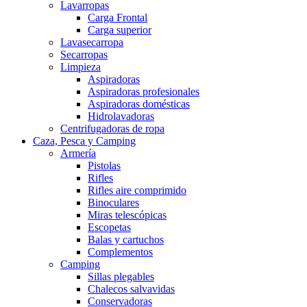
Lavarropas
Carga Frontal
Carga superior
Lavasecarropa
Secarropas
Limpieza
Aspiradoras
Aspiradoras profesionales
Aspiradoras domésticas
Hidrolavadoras
Centrifugadoras de ropa
Caza, Pesca y Camping
Armería
Pistolas
Rifles
Rifles aire comprimido
Binoculares
Miras telescópicas
Escopetas
Balas y cartuchos
Complementos
Camping
Sillas plegables
Chalecos salvavidas
Conservadoras