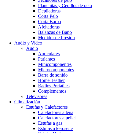
Secadores de pelo
Planchitas y Cepillos de pelo
Depiladoras
Corta Pelo
Corta Barba
Afeitadoras
Balanzas de Baño
Medidor de Presión
Audio y Video
Audio
Auriculares
Parlantes
Minicomponentes
Microcomponentes
Barra de sonido
Home Teather
Radios Portátiles
Complementos
Televisores
Climatización
Estufas y Calefactores
Calefactores a leña
Calefactores a pellet
Estufas a gas
Estufas a kerosene