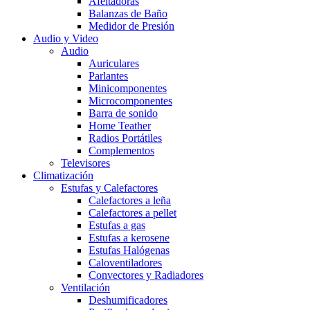
Afeitadoras
Balanzas de Baño
Medidor de Presión
Audio y Video
Audio
Auriculares
Parlantes
Minicomponentes
Microcomponentes
Barra de sonido
Home Teather
Radios Portátiles
Complementos
Televisores
Climatización
Estufas y Calefactores
Calefactores a leña
Calefactores a pellet
Estufas a gas
Estufas a kerosene
Estufas Halógenas
Caloventiladores
Convectores y Radiadores
Ventilación
Deshumificadores