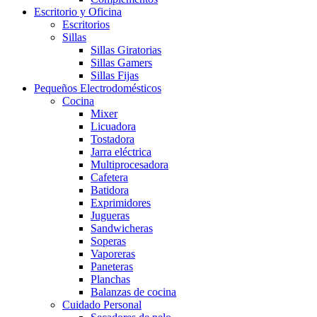
Escritorio y Oficina
Escritorios
Sillas
Sillas Giratorias
Sillas Gamers
Sillas Fijas
Pequeños Electrodomésticos
Cocina
Mixer
Licuadora
Tostadora
Jarra eléctrica
Multiprocesadora
Cafetera
Batidora
Exprimidores
Jugueras
Sandwicheras
Soperas
Vaporeras
Paneteras
Planchas
Balanzas de cocina
Cuidado Personal