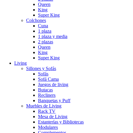
Queen
King
Super King
Colchones
Cuna
1 plaza
1 plaza y media
2 plazas
Queen
King
Super King
Living
Sillones y Sofás
Sofás
Sofá Cama
Juegos de living
Butacas
Recliners
Banquetas y Puff
Muebles de Living
Rack TV
Mesa de Living
Estanterías y Bibliotecas
Modulares
Complementos