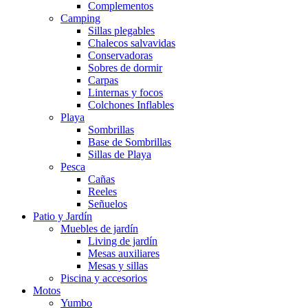
Complementos
Camping
Sillas plegables
Chalecos salvavidas
Conservadoras
Sobres de dormir
Carpas
Linternas y focos
Colchones Inflables
Playa
Sombrillas
Base de Sombrillas
Sillas de Playa
Pesca
Cañas
Reeles
Señuelos
Patio y Jardín
Muebles de jardín
Living de jardín
Mesas auxiliares
Mesas y sillas
Piscina y accesorios
Motos
Yumbo