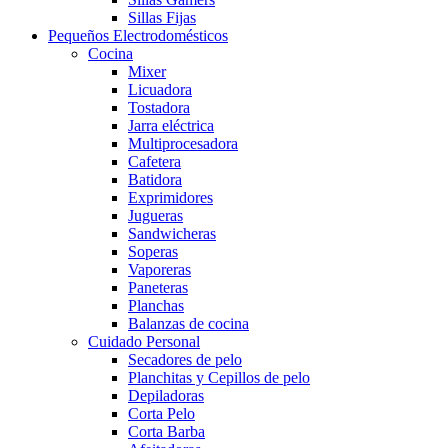
Sillas Fijas
Pequeños Electrodomésticos
Cocina
Mixer
Licuadora
Tostadora
Jarra eléctrica
Multiprocesadora
Cafetera
Batidora
Exprimidores
Jugueras
Sandwicheras
Soperas
Vaporeras
Paneteras
Planchas
Balanzas de cocina
Cuidado Personal
Secadores de pelo
Planchitas y Cepillos de pelo
Depiladoras
Corta Pelo
Corta Barba