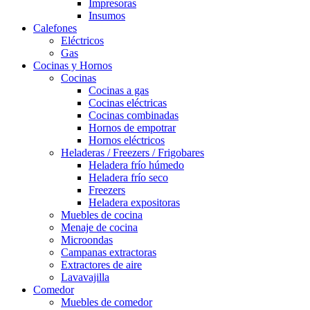
Impresoras
Insumos
Calefones
Eléctricos
Gas
Cocinas y Hornos
Cocinas
Cocinas a gas
Cocinas eléctricas
Cocinas combinadas
Hornos de empotrar
Hornos eléctricos
Heladeras / Freezers / Frigobares
Heladera frío húmedo
Heladera frío seco
Freezers
Heladera expositoras
Muebles de cocina
Menaje de cocina
Microondas
Campanas extractoras
Extractores de aire
Lavavajilla
Comedor
Muebles de comedor