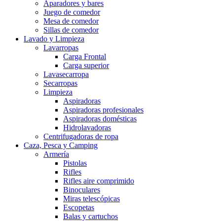
Aparadores y bares
Juego de comedor
Mesa de comedor
Sillas de comedor
Lavado y Limpieza
Lavarropas
Carga Frontal
Carga superior
Lavasecarropa
Secarropas
Limpieza
Aspiradoras
Aspiradoras profesionales
Aspiradoras domésticas
Hidrolavadoras
Centrifugadoras de ropa
Caza, Pesca y Camping
Armería
Pistolas
Rifles
Rifles aire comprimido
Binoculares
Miras telescópicas
Escopetas
Balas y cartuchos