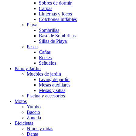
Sobres de dormir
Carpas
Linternas y focos
Colchones Inflables
Playa
Sombrillas
Base de Sombrillas
Sillas de Playa
Pesca
Cañas
Reeles
Señuelos
Patio y Jardín
Muebles de jardín
Living de jardín
Mesas auxiliares
Mesas y sillas
Piscina y accesorios
Motos
Yumbo
Baccio
Zanella
Bicicletas
Niños y niñas
Dama