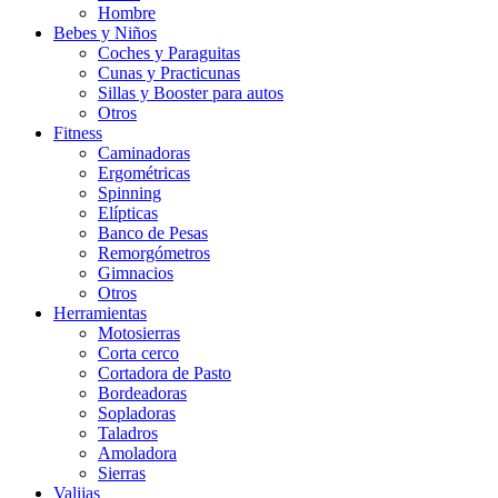
Hombre
Bebes y Niños
Coches y Paraguitas
Cunas y Practicunas
Sillas y Booster para autos
Otros
Fitness
Caminadoras
Ergométricas
Spinning
Elípticas
Banco de Pesas
Remorgómetros
Gimnacios
Otros
Herramientas
Motosierras
Corta cerco
Cortadora de Pasto
Bordeadoras
Sopladoras
Taladros
Amoladora
Sierras
Valijas