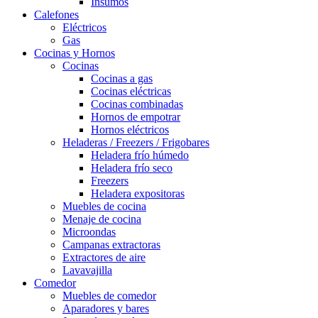
Insumos
Calefones
Eléctricos
Gas
Cocinas y Hornos
Cocinas
Cocinas a gas
Cocinas eléctricas
Cocinas combinadas
Hornos de empotrar
Hornos eléctricos
Heladeras / Freezers / Frigobares
Heladera frío húmedo
Heladera frío seco
Freezers
Heladera expositoras
Muebles de cocina
Menaje de cocina
Microondas
Campanas extractoras
Extractores de aire
Lavavajilla
Comedor
Muebles de comedor
Aparadores y bares