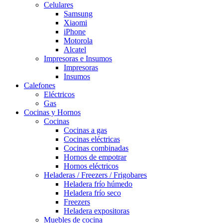
Celulares
Samsung
Xiaomi
iPhone
Motorola
Alcatel
Impresoras e Insumos
Impresoras
Insumos
Calefones
Eléctricos
Gas
Cocinas y Hornos
Cocinas
Cocinas a gas
Cocinas eléctricas
Cocinas combinadas
Hornos de empotrar
Hornos eléctricos
Heladeras / Freezers / Frigobares
Heladera frío húmedo
Heladera frío seco
Freezers
Heladera expositoras
Muebles de cocina