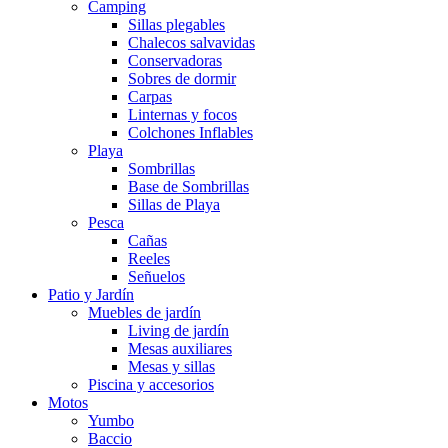
Camping
Sillas plegables
Chalecos salvavidas
Conservadoras
Sobres de dormir
Carpas
Linternas y focos
Colchones Inflables
Playa
Sombrillas
Base de Sombrillas
Sillas de Playa
Pesca
Cañas
Reeles
Señuelos
Patio y Jardín
Muebles de jardín
Living de jardín
Mesas auxiliares
Mesas y sillas
Piscina y accesorios
Motos
Yumbo
Baccio