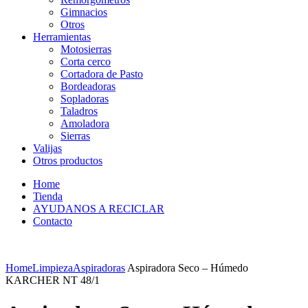
Gimnacios
Otros
Herramientas
Motosierras
Corta cerco
Cortadora de Pasto
Bordeadoras
Sopladoras
Taladros
Amoladora
Sierras
Valijas
Otros productos
Home
Tienda
AYUDANOS A RECICLAR
Contacto
Home
Limpieza
Aspiradoras
Aspiradora Seco – Húmedo
KARCHER NT 48/1