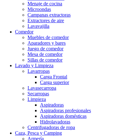
Menaje de cocina
Microondas
Campanas extractoras
Extractores de aire
Lavavajilla
Comedor
Muebles de comedor
Aparadores y bares
Juego de comedor
Mesa de comedor
Sillas de comedor
Lavado y Limpieza
Lavarropas
Carga Frontal
Carga superior
Lavasecarropa
Secarropas
Limpieza
Aspiradoras
Aspiradoras profesionales
Aspiradoras domésticas
Hidrolavadoras
Centrifugadoras de ropa
Caza, Pesca y Camping
Armería