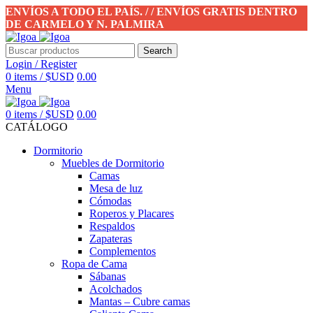
ENVÍOS A TODO EL PAÍS. / / ENVÍOS GRATIS DENTRO
DE CARMELO Y N. PALMIRA
Search
Login / Register
0
items
/
$USD
0.00
Menu
0
items
/
$USD
0.00
CATÁLOGO
Dormitorio
Muebles de Dormitorio
Camas
Mesa de luz
Cómodas
Roperos y Placares
Respaldos
Zapateras
Complementos
Ropa de Cama
Sábanas
Acolchados
Mantas – Cubre camas