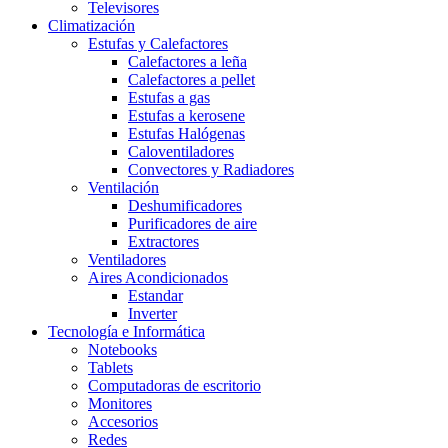
Televisores
Climatización
Estufas y Calefactores
Calefactores a leña
Calefactores a pellet
Estufas a gas
Estufas a kerosene
Estufas Halógenas
Caloventiladores
Convectores y Radiadores
Ventilación
Deshumificadores
Purificadores de aire
Extractores
Ventiladores
Aires Acondicionados
Estandar
Inverter
Tecnología e Informática
Notebooks
Tablets
Computadoras de escritorio
Monitores
Accesorios
Redes