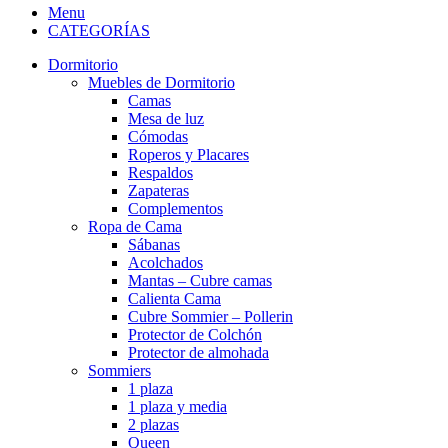
Menu
CATEGORÍAS
Dormitorio
Muebles de Dormitorio
Camas
Mesa de luz
Cómodas
Roperos y Placares
Respaldos
Zapateras
Complementos
Ropa de Cama
Sábanas
Acolchados
Mantas – Cubre camas
Calienta Cama
Cubre Sommier – Pollerin
Protector de Colchón
Protector de almohada
Sommiers
1 plaza
1 plaza y media
2 plazas
Queen