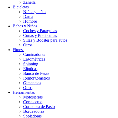
Zanella
Bicicletas
Niños y niñas
Dama
Hombre
Bebes y Niños
Coches y Paraguitas
Cunas y Practicunas
Sillas y Booster para autos
Otros
Fitness
Caminadoras
Ergométricas
Spinning
Elípticas
Banco de Pesas
Remorgómetros
Gimnacios
Otros
Herramientas
Motosierras
Corta cerco
Cortadora de Pasto
Bordeadoras
Sopladoras