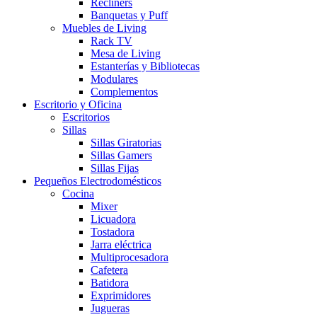
Recliners
Banquetas y Puff
Muebles de Living
Rack TV
Mesa de Living
Estanterías y Bibliotecas
Modulares
Complementos
Escritorio y Oficina
Escritorios
Sillas
Sillas Giratorias
Sillas Gamers
Sillas Fijas
Pequeños Electrodomésticos
Cocina
Mixer
Licuadora
Tostadora
Jarra eléctrica
Multiprocesadora
Cafetera
Batidora
Exprimidores
Jugueras