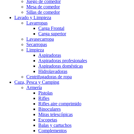
Juego de comedor
Mesa de comedor
Sillas de comedor
Lavado y Limpieza
Lavarropas
Carga Frontal
Carga superior
Lavasecarropa
Secarropas
Limpieza
Aspiradoras
Aspiradoras profesionales
Aspiradoras domésticas
Hidrolavadoras
Centrifugadoras de ropa
Caza, Pesca y Camping
Armería
Pistolas
Rifles
Rifles aire comprimido
Binoculares
Miras telescópicas
Escopetas
Balas y cartuchos
Complementos