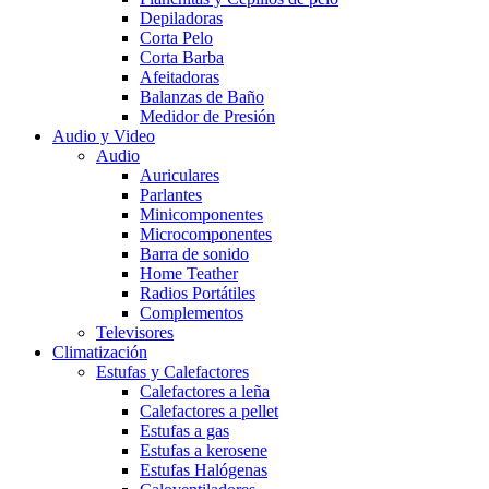
Depiladoras
Corta Pelo
Corta Barba
Afeitadoras
Balanzas de Baño
Medidor de Presión
Audio y Video
Audio
Auriculares
Parlantes
Minicomponentes
Microcomponentes
Barra de sonido
Home Teather
Radios Portátiles
Complementos
Televisores
Climatización
Estufas y Calefactores
Calefactores a leña
Calefactores a pellet
Estufas a gas
Estufas a kerosene
Estufas Halógenas