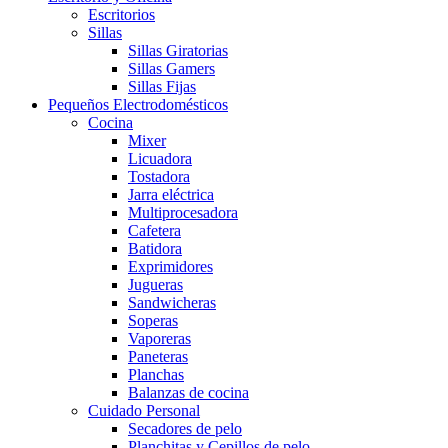
Escritorios
Sillas
Sillas Giratorias
Sillas Gamers
Sillas Fijas
Pequeños Electrodomésticos
Cocina
Mixer
Licuadora
Tostadora
Jarra eléctrica
Multiprocesadora
Cafetera
Batidora
Exprimidores
Jugueras
Sandwicheras
Soperas
Vaporeras
Paneteras
Planchas
Balanzas de cocina
Cuidado Personal
Secadores de pelo
Planchitas y Cepillos de pelo