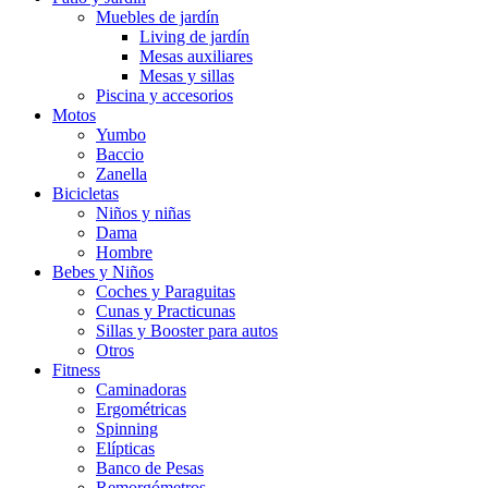
Muebles de jardín
Living de jardín
Mesas auxiliares
Mesas y sillas
Piscina y accesorios
Motos
Yumbo
Baccio
Zanella
Bicicletas
Niños y niñas
Dama
Hombre
Bebes y Niños
Coches y Paraguitas
Cunas y Practicunas
Sillas y Booster para autos
Otros
Fitness
Caminadoras
Ergométricas
Spinning
Elípticas
Banco de Pesas
Remorgómetros