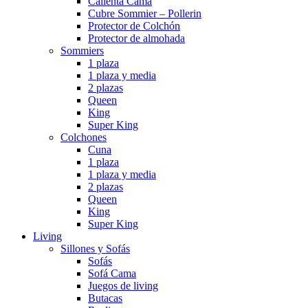
Calienta Cama
Cubre Sommier – Pollerin
Protector de Colchón
Protector de almohada
Sommiers
1 plaza
1 plaza y media
2 plazas
Queen
King
Super King
Colchones
Cuna
1 plaza
1 plaza y media
2 plazas
Queen
King
Super King
Living
Sillones y Sofás
Sofás
Sofá Cama
Juegos de living
Butacas