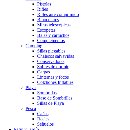
Pistolas
Rifles
Rifles aire comprimido
Binoculares
Miras telescópicas
Escopetas
Balas y cartuchos
Complementos
Camping
Sillas plegables
Chalecos salvavidas
Conservadoras
Sobres de dormir
Carpas
Linternas y focos
Colchones Inflables
Playa
Sombrillas
Base de Sombrillas
Sillas de Playa
Pesca
Cañas
Reeles
Señuelos
Patio y Jardín