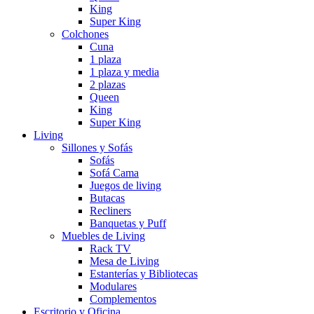
King
Super King
Colchones
Cuna
1 plaza
1 plaza y media
2 plazas
Queen
King
Super King
Living
Sillones y Sofás
Sofás
Sofá Cama
Juegos de living
Butacas
Recliners
Banquetas y Puff
Muebles de Living
Rack TV
Mesa de Living
Estanterías y Bibliotecas
Modulares
Complementos
Escritorio y Oficina