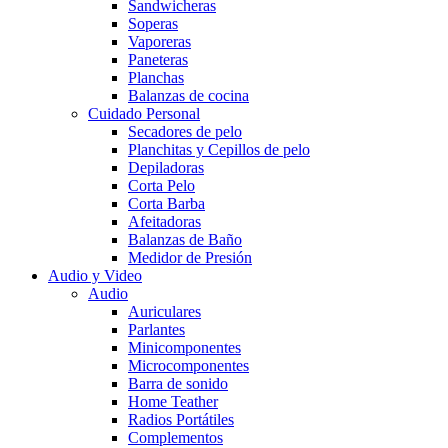
Sandwicheras
Soperas
Vaporeras
Paneteras
Planchas
Balanzas de cocina
Cuidado Personal
Secadores de pelo
Planchitas y Cepillos de pelo
Depiladoras
Corta Pelo
Corta Barba
Afeitadoras
Balanzas de Baño
Medidor de Presión
Audio y Video
Audio
Auriculares
Parlantes
Minicomponentes
Microcomponentes
Barra de sonido
Home Teather
Radios Portátiles
Complementos