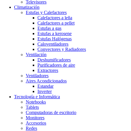
Televisores
Climatización
Estufas y Calefactores
Calefactores a leña
Calefactores a pellet
Estufas a gas
Estufas a kerosene
Estufas Halógenas
Caloventiladores
Convectores y Radiadores
Ventilación
Deshumificadores
Purificadores de aire
Extractores
Ventiladores
Aires Acondicionados
Estandar
Inverter
Tecnología e Informática
Notebooks
Tablets
Computadoras de escritorio
Monitores
Accesorios
Redes