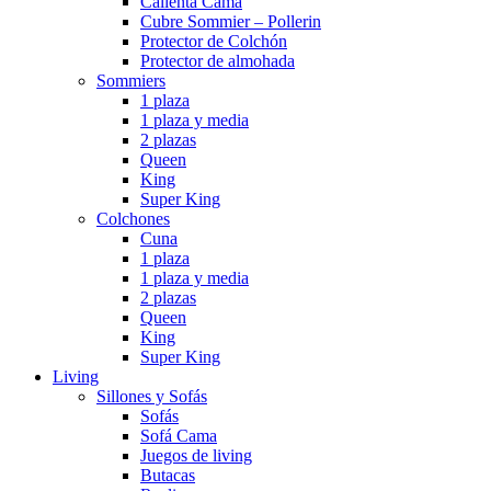
Calienta Cama
Cubre Sommier – Pollerin
Protector de Colchón
Protector de almohada
Sommiers
1 plaza
1 plaza y media
2 plazas
Queen
King
Super King
Colchones
Cuna
1 plaza
1 plaza y media
2 plazas
Queen
King
Super King
Living
Sillones y Sofás
Sofás
Sofá Cama
Juegos de living
Butacas