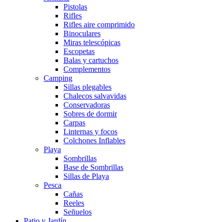
Pistolas
Rifles
Rifles aire comprimido
Binoculares
Miras telescópicas
Escopetas
Balas y cartuchos
Complementos
Camping
Sillas plegables
Chalecos salvavidas
Conservadoras
Sobres de dormir
Carpas
Linternas y focos
Colchones Inflables
Playa
Sombrillas
Base de Sombrillas
Sillas de Playa
Pesca
Cañas
Reeles
Señuelos
Patio y Jardín