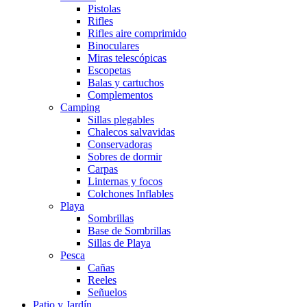
Pistolas
Rifles
Rifles aire comprimido
Binoculares
Miras telescópicas
Escopetas
Balas y cartuchos
Complementos
Camping
Sillas plegables
Chalecos salvavidas
Conservadoras
Sobres de dormir
Carpas
Linternas y focos
Colchones Inflables
Playa
Sombrillas
Base de Sombrillas
Sillas de Playa
Pesca
Cañas
Reeles
Señuelos
Patio y Jardín