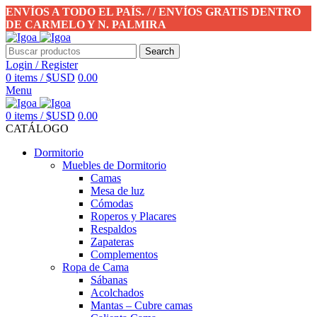
ENVÍOS A TODO EL PAÍS. / / ENVÍOS GRATIS DENTRO
DE CARMELO Y N. PALMIRA
Search
Login / Register
0
items
/
$USD
0.00
Menu
0
items
/
$USD
0.00
CATÁLOGO
Dormitorio
Muebles de Dormitorio
Camas
Mesa de luz
Cómodas
Roperos y Placares
Respaldos
Zapateras
Complementos
Ropa de Cama
Sábanas
Acolchados
Mantas – Cubre camas