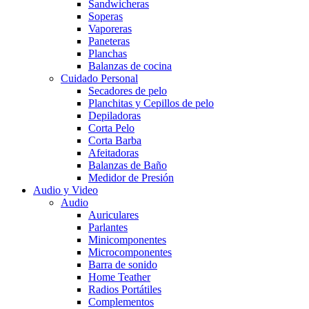
Sandwicheras
Soperas
Vaporeras
Paneteras
Planchas
Balanzas de cocina
Cuidado Personal
Secadores de pelo
Planchitas y Cepillos de pelo
Depiladoras
Corta Pelo
Corta Barba
Afeitadoras
Balanzas de Baño
Medidor de Presión
Audio y Video
Audio
Auriculares
Parlantes
Minicomponentes
Microcomponentes
Barra de sonido
Home Teather
Radios Portátiles
Complementos