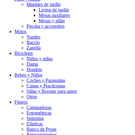
Muebles de jardín
Living de jardín
Mesas auxiliares
Mesas y sillas
Piscina y accesorios
Motos
Yumbo
Baccio
Zanella
Bicicletas
Niños y niñas
Dama
Hombre
Bebes y Niños
Coches y Paraguitas
Cunas y Practicunas
Sillas y Booster para autos
Otros
Fitness
Caminadoras
Ergométricas
Spinning
Elípticas
Banco de Pesas
Remorgómetros