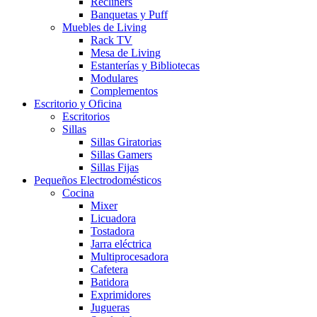
Recliners
Banquetas y Puff
Muebles de Living
Rack TV
Mesa de Living
Estanterías y Bibliotecas
Modulares
Complementos
Escritorio y Oficina
Escritorios
Sillas
Sillas Giratorias
Sillas Gamers
Sillas Fijas
Pequeños Electrodomésticos
Cocina
Mixer
Licuadora
Tostadora
Jarra eléctrica
Multiprocesadora
Cafetera
Batidora
Exprimidores
Jugueras