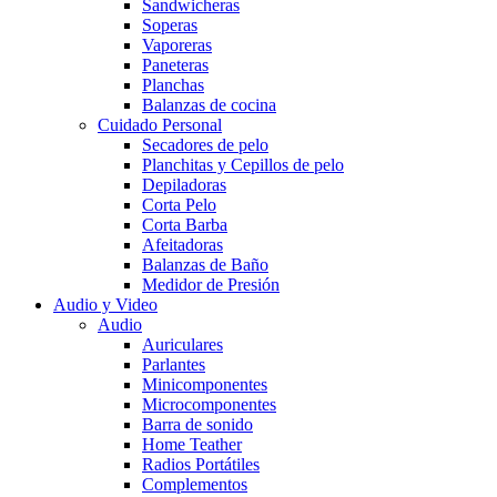
Sandwicheras
Soperas
Vaporeras
Paneteras
Planchas
Balanzas de cocina
Cuidado Personal
Secadores de pelo
Planchitas y Cepillos de pelo
Depiladoras
Corta Pelo
Corta Barba
Afeitadoras
Balanzas de Baño
Medidor de Presión
Audio y Video
Audio
Auriculares
Parlantes
Minicomponentes
Microcomponentes
Barra de sonido
Home Teather
Radios Portátiles
Complementos