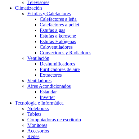
Televisores
Climatización
Estufas y Calefactores
Calefactores a leña
Calefactores a pellet
Estufas a gas
Estufas a kerosene
Estufas Halógenas
Caloventiladores
Convectores y Radiadores
Ventilación
Deshumificadores
Purificadores de aire
Extractores
Ventiladores
Aires Acondicionados
Estandar
Inverter
Tecnología e Informática
Notebooks
Tablets
Computadoras de escritorio
Monitores
Accesorios
Redes