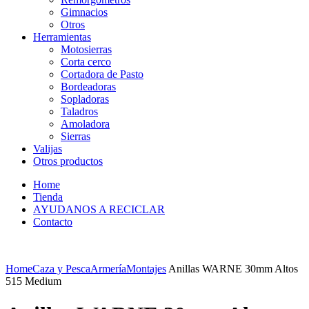
Gimnacios
Otros
Herramientas
Motosierras
Corta cerco
Cortadora de Pasto
Bordeadoras
Sopladoras
Taladros
Amoladora
Sierras
Valijas
Otros productos
Home
Tienda
AYUDANOS A RECICLAR
Contacto
Home
Caza y Pesca
Armería
Montajes
Anillas WARNE 30mm Altos
515 Medium