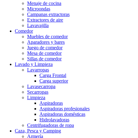
Menaje de cocina
Microondas
Campanas extractoras
Extractores de aire
Lavavajilla
Comedor
Muebles de comedor
Aparadores y bares
Juego de comedor
Mesa de comedor
Sillas de comedor
Lavado y Limpieza
Lavarropas
Carga Frontal
Carga superior
Lavasecarropa
Secarropas
Limpieza
Aspiradoras
Aspiradoras profesionales
Aspiradoras domésticas
Hidrolavadoras
Centrifugadoras de ropa
Caza, Pesca y Camping
Armería