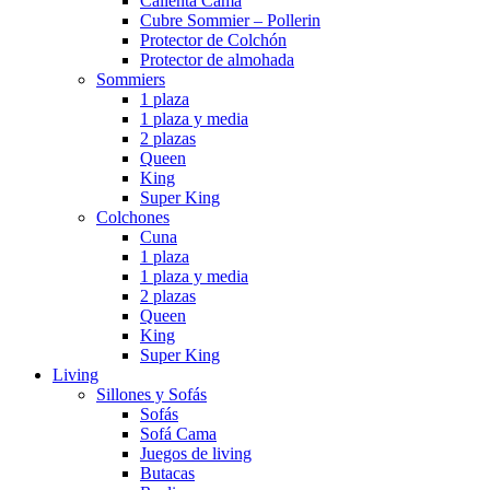
Calienta Cama
Cubre Sommier – Pollerin
Protector de Colchón
Protector de almohada
Sommiers
1 plaza
1 plaza y media
2 plazas
Queen
King
Super King
Colchones
Cuna
1 plaza
1 plaza y media
2 plazas
Queen
King
Super King
Living
Sillones y Sofás
Sofás
Sofá Cama
Juegos de living
Butacas