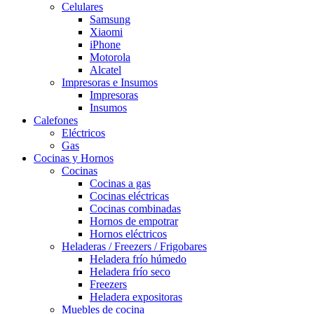
Celulares
Samsung
Xiaomi
iPhone
Motorola
Alcatel
Impresoras e Insumos
Impresoras
Insumos
Calefones
Eléctricos
Gas
Cocinas y Hornos
Cocinas
Cocinas a gas
Cocinas eléctricas
Cocinas combinadas
Hornos de empotrar
Hornos eléctricos
Heladeras / Freezers / Frigobares
Heladera frío húmedo
Heladera frío seco
Freezers
Heladera expositoras
Muebles de cocina