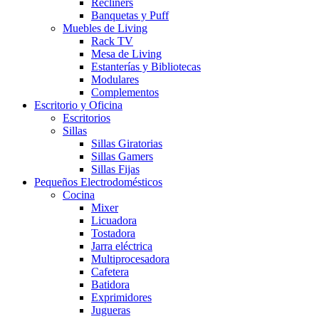
Recliners
Banquetas y Puff
Muebles de Living
Rack TV
Mesa de Living
Estanterías y Bibliotecas
Modulares
Complementos
Escritorio y Oficina
Escritorios
Sillas
Sillas Giratorias
Sillas Gamers
Sillas Fijas
Pequeños Electrodomésticos
Cocina
Mixer
Licuadora
Tostadora
Jarra eléctrica
Multiprocesadora
Cafetera
Batidora
Exprimidores
Jugueras