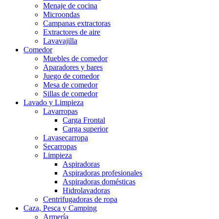
Menaje de cocina
Microondas
Campanas extractoras
Extractores de aire
Lavavajilla
Comedor
Muebles de comedor
Aparadores y bares
Juego de comedor
Mesa de comedor
Sillas de comedor
Lavado y Limpieza
Lavarropas
Carga Frontal
Carga superior
Lavasecarropa
Secarropas
Limpieza
Aspiradoras
Aspiradoras profesionales
Aspiradoras domésticas
Hidrolavadoras
Centrifugadoras de ropa
Caza, Pesca y Camping
Armería