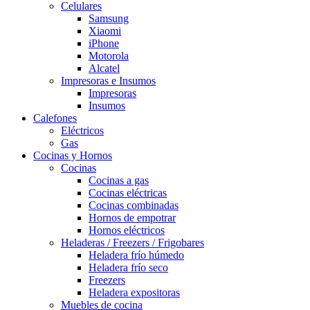
Celulares
Samsung
Xiaomi
iPhone
Motorola
Alcatel
Impresoras e Insumos
Impresoras
Insumos
Calefones
Eléctricos
Gas
Cocinas y Hornos
Cocinas
Cocinas a gas
Cocinas eléctricas
Cocinas combinadas
Hornos de empotrar
Hornos eléctricos
Heladeras / Freezers / Frigobares
Heladera frío húmedo
Heladera frío seco
Freezers
Heladera expositoras
Muebles de cocina