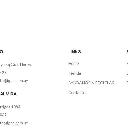
O
LINKS
Home
 esq Gral. Flores
425
Tienda
to@igoa.com.uy
AYUDANOS A RECICLAR
Contacto
PALMIRA
rtigas 1083
069
to@igoa.com.uy