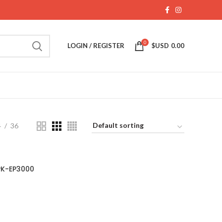
0
LOGIN / REGISTER
$USD
0.00
4
36
PK-EP3000