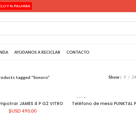
ELO Y N. PALMIRA
ENDA
AYUDANOS A RECICLAR
CONTACTO
Show
9
2
roducts tagged “Sonoro”
SOLD
mpotrar JAMES 4 P G2 VITRO
Teléfono de mesa PUNKTAL 
OUT
CONSULTAR STOCK
CONSULTAR STOCK
$USD
490.00