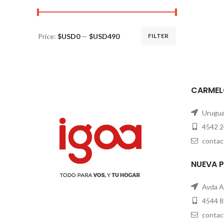
Price:
$USD0
—
$USD490
FILTER
CARMEL
Uruguay
4542 2
contac
NUEVA 
Avda A
4544 8
contac