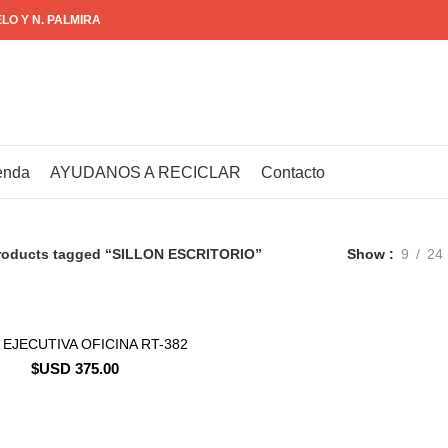
ELO Y N. PALMIRA
enda
AYUDANOS A RECICLAR
Contacto
roducts tagged “SILLON ESCRITORIO”
Show
9
24
 EJECUTIVA OFICINA RT-382
CONSULTAR STOCK
$USD
375.00