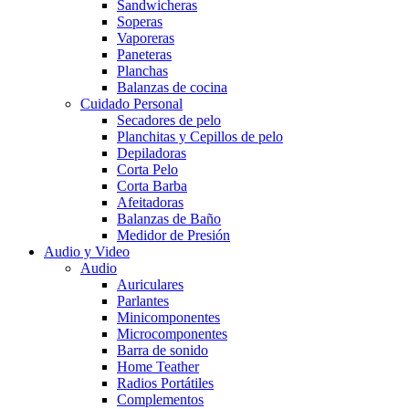
Sandwicheras
Soperas
Vaporeras
Paneteras
Planchas
Balanzas de cocina
Cuidado Personal
Secadores de pelo
Planchitas y Cepillos de pelo
Depiladoras
Corta Pelo
Corta Barba
Afeitadoras
Balanzas de Baño
Medidor de Presión
Audio y Video
Audio
Auriculares
Parlantes
Minicomponentes
Microcomponentes
Barra de sonido
Home Teather
Radios Portátiles
Complementos