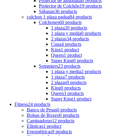
Protector de almohada
0 products
Protector de Colchón
19 products
Sábanas
36 products
colchon 1 plaza padua
84 products
Colchones
60 products
1 plaza
20 products
1 plaza y media
0 products
2 plazas
34 products
Cuna
4 products
King
1 product
Queen
1 product
Super King
0 products
Sommiers
23 products
1 plaza y media
2 products
1 plaza
7 products
2 plazas
9 products
King
0 products
Queen
3 products
Super King
1 product
Fitness
24 products
Banco de Pesas
0 products
Bolsas de Boxeo
0 products
Caminadoras
12 products
Elípticas
1 product
Ergométricas
9 products