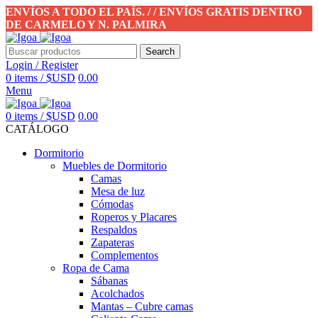
ENVÍOS A TODO EL PAÍS. / / ENVÍOS GRATIS DENTRO
DE CARMELO Y N. PALMIRA
Search
Login / Register
0
items
/
$USD
0.00
Menu
0
items
/
$USD
0.00
CATÁLOGO
Dormitorio
Muebles de Dormitorio
Camas
Mesa de luz
Cómodas
Roperos y Placares
Respaldos
Zapateras
Complementos
Ropa de Cama
Sábanas
Acolchados
Mantas – Cubre camas