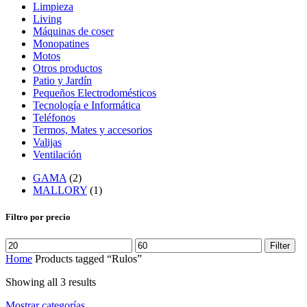
Limpieza
Living
Máquinas de coser
Monopatines
Motos
Otros productos
Patio y Jardín
Pequeños Electrodomésticos
Tecnología e Informática
Teléfonos
Termos, Mates y accesorios
Valijas
Ventilación
GAMA
(2)
MALLORY
(1)
Filtro por precio
Filter
Home
Products tagged “Rulos”
Showing all 3 results
Mostrar categorías