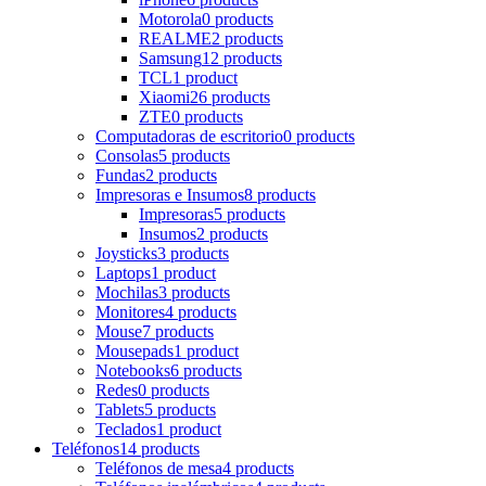
Motorola
0 products
REALME
2 products
Samsung
12 products
TCL
1 product
Xiaomi
26 products
ZTE
0 products
Computadoras de escritorio
0 products
Consolas
5 products
Fundas
2 products
Impresoras e Insumos
8 products
Impresoras
5 products
Insumos
2 products
Joysticks
3 products
Laptops
1 product
Mochilas
3 products
Monitores
4 products
Mouse
7 products
Mousepads
1 product
Notebooks
6 products
Redes
0 products
Tablets
5 products
Teclados
1 product
Teléfonos
14 products
Teléfonos de mesa
4 products