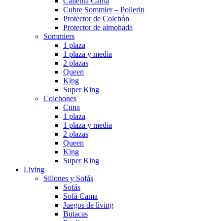
Calienta Cama
Cubre Sommier – Pollerin
Protector de Colchón
Protector de almohada
Sommiers
1 plaza
1 plaza y media
2 plazas
Queen
King
Super King
Colchones
Cuna
1 plaza
1 plaza y media
2 plazas
Queen
King
Super King
Living
Sillones y Sofás
Sofás
Sofá Cama
Juegos de living
Butacas