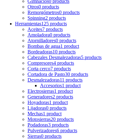
Gimnacios
0 products
Otros
0 products
Remorgómetros
0 products
Spinning
2 products
Herramientas
125 products
Aceites
7 products
Amoladora
0 products
Atornilladores
0 products
Bombas de agua
1 product
Bordeadoras
10 products
Cabezales Desmalezadoras
5 products
Compresores
4 products
Corta cerco
7 products
Cortadora de Pasto
30 products
Desmalezadoras
11 products
Accesorios
1 product
Electrosierras
1 product
Generadores
2 products
Hoyadoras
1 product
Lijadoras
0 products
Mechas
1 product
Motosierras
20 products
Podadoras
3 products
Pulverizadores
6 products
Sierras
0 products