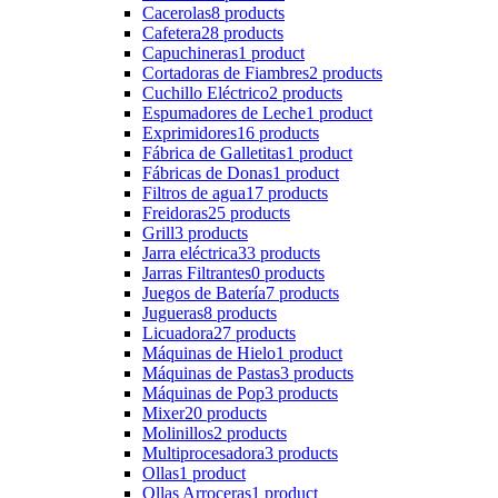
Cacerolas
8 products
Cafetera
28 products
Capuchineras
1 product
Cortadoras de Fiambres
2 products
Cuchillo Eléctrico
2 products
Espumadores de Leche
1 product
Exprimidores
16 products
Fábrica de Galletitas
1 product
Fábricas de Donas
1 product
Filtros de agua
17 products
Freidoras
25 products
Grill
3 products
Jarra eléctrica
33 products
Jarras Filtrantes
0 products
Juegos de Batería
7 products
Jugueras
8 products
Licuadora
27 products
Máquinas de Hielo
1 product
Máquinas de Pastas
3 products
Máquinas de Pop
3 products
Mixer
20 products
Molinillos
2 products
Multiprocesadora
3 products
Ollas
1 product
Ollas Arroceras
1 product