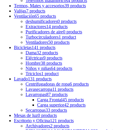
Teléfonos inalámbricos
4 products
Termos, Mates y accesorios
39 products
Valijas
7 products
Ventilación
65 products
deshumificadores
0 products
Extractores
14 products
Purificadores de aire
0 products
Turbocirculadores
1 product
Ventiladores
50 products
Bicicletas
141 products
Dama
32 products
Eléctricas
9 products
Hombre
38 products
Niños y niñas
64 products
Triciclos
1 product
Lavado
131 products
Centrifugadoras de ropa
6 products
Lavasecarropa
11 products
Lavarropas
87 products
Carga Frontal
45 products
Carga superior
42 products
Secarropas
33 products
Mesas de luz
0 products
Escritorio y Oficina
121 products
Archivadores
2 products