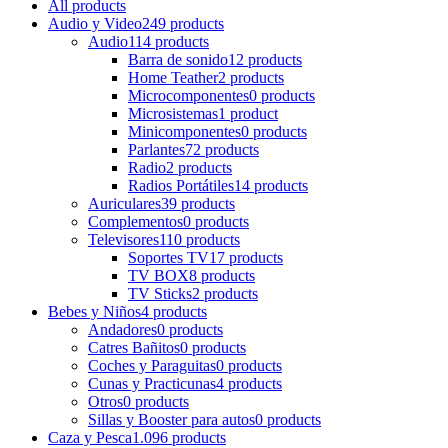
All
products
Audio y Video
249 products
Audio
114 products
Barra de sonido
12 products
Home Teather
2 products
Microcomponentes
0 products
Microsistemas
1 product
Minicomponentes
0 products
Parlantes
72 products
Radio
2 products
Radios Portátiles
14 products
Auriculares
39 products
Complementos
0 products
Televisores
110 products
Soportes TV
17 products
TV BOX
8 products
TV Sticks
2 products
Bebes y Niños
4 products
Andadores
0 products
Catres Bañitos
0 products
Coches y Paraguitas
0 products
Cunas y Practicunas
4 products
Otros
0 products
Sillas y Booster para autos
0 products
Caza y Pesca
1.096 products