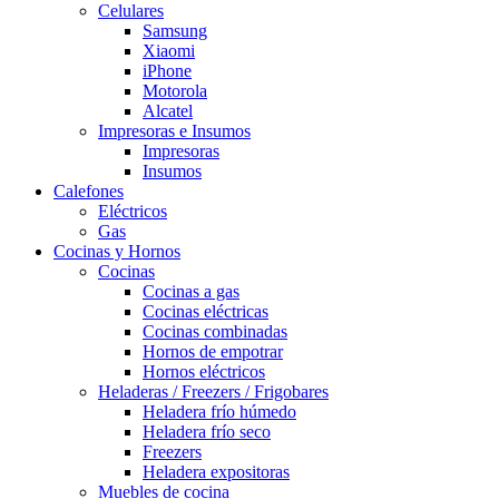
Celulares
Samsung
Xiaomi
iPhone
Motorola
Alcatel
Impresoras e Insumos
Impresoras
Insumos
Calefones
Eléctricos
Gas
Cocinas y Hornos
Cocinas
Cocinas a gas
Cocinas eléctricas
Cocinas combinadas
Hornos de empotrar
Hornos eléctricos
Heladeras / Freezers / Frigobares
Heladera frío húmedo
Heladera frío seco
Freezers
Heladera expositoras
Muebles de cocina