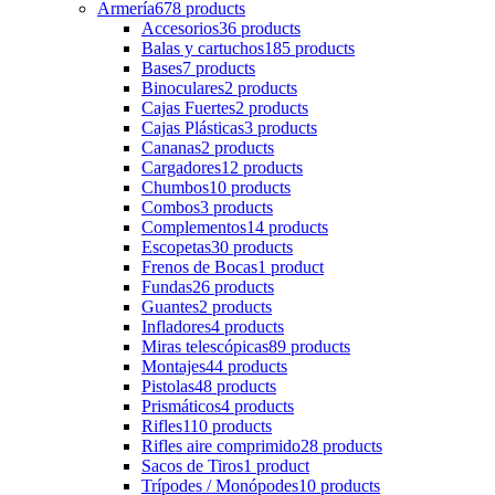
Armería
678 products
Accesorios
36 products
Balas y cartuchos
185 products
Bases
7 products
Binoculares
2 products
Cajas Fuertes
2 products
Cajas Plásticas
3 products
Cananas
2 products
Cargadores
12 products
Chumbos
10 products
Combos
3 products
Complementos
14 products
Escopetas
30 products
Frenos de Bocas
1 product
Fundas
26 products
Guantes
2 products
Infladores
4 products
Miras telescópicas
89 products
Montajes
44 products
Pistolas
48 products
Prismáticos
4 products
Rifles
110 products
Rifles aire comprimido
28 products
Sacos de Tiros
1 product
Trípodes / Monópodes
10 products