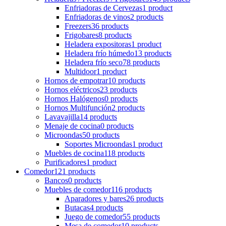
Enfriadoras de Cervezas
1 product
Enfriadoras de vinos
2 products
Freezers
36 products
Frigobares
8 products
Heladera expositoras
1 product
Heladera frío húmedo
13 products
Heladera frío seco
78 products
Multidoor
1 product
Hornos de empotrar
10 products
Hornos eléctricos
23 products
Hornos Halógenos
0 products
Hornos Multifunción
2 products
Lavavajilla
14 products
Menaje de cocina
0 products
Microondas
50 products
Soportes Microondas
1 product
Muebles de cocina
118 products
Purificadores
1 product
Comedor
121 products
Bancos
0 products
Muebles de comedor
116 products
Aparadores y bares
26 products
Butacas
4 products
Juego de comedor
55 products
Mesa de comedor
10 products