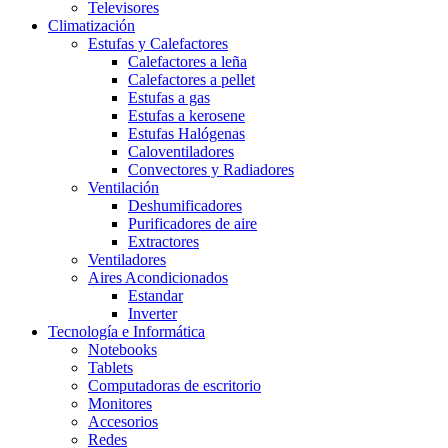
Televisores
Climatización
Estufas y Calefactores
Calefactores a leña
Calefactores a pellet
Estufas a gas
Estufas a kerosene
Estufas Halógenas
Caloventiladores
Convectores y Radiadores
Ventilación
Deshumificadores
Purificadores de aire
Extractores
Ventiladores
Aires Acondicionados
Estandar
Inverter
Tecnología e Informática
Notebooks
Tablets
Computadoras de escritorio
Monitores
Accesorios
Redes