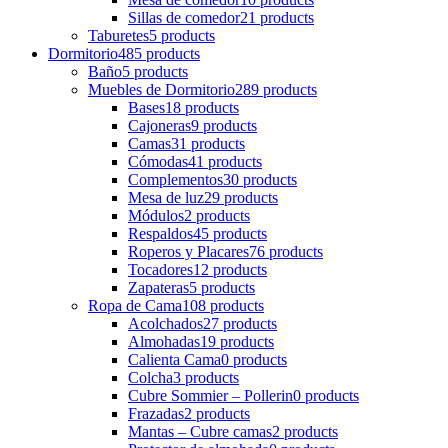
Sillas de comedor
21 products
Taburetes
5 products
Dormitorio
485 products
Baño
5 products
Muebles de Dormitorio
289 products
Bases
18 products
Cajoneras
9 products
Camas
31 products
Cómodas
41 products
Complementos
30 products
Mesa de luz
29 products
Módulos
2 products
Respaldos
45 products
Roperos y Placares
76 products
Tocadores
12 products
Zapateras
5 products
Ropa de Cama
108 products
Acolchados
27 products
Almohadas
19 products
Calienta Cama
0 products
Colcha
3 products
Cubre Sommier – Pollerin
0 products
Frazadas
2 products
Mantas – Cubre camas
2 products