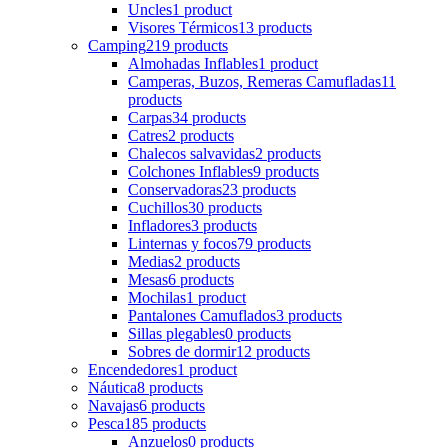
Uncles
1 product
Visores Térmicos
13 products
Camping
219 products
Almohadas Inflables
1 product
Camperas, Buzos, Remeras Camufladas
11
products
Carpas
34 products
Catres
2 products
Chalecos salvavidas
2 products
Colchones Inflables
9 products
Conservadoras
23 products
Cuchillos
30 products
Infladores
3 products
Linternas y focos
79 products
Medias
2 products
Mesas
6 products
Mochilas
1 product
Pantalones Camuflados
3 products
Sillas plegables
0 products
Sobres de dormir
12 products
Encendedores
1 product
Náutica
8 products
Navajas
6 products
Pesca
185 products
Anzuelos
0 products