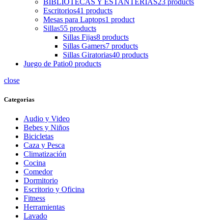
BIBLIOTECAS Y ESTANTERIAS
23 products
Escritorios
41 products
Mesas para Laptops
1 product
Sillas
55 products
Sillas Fijas
8 products
Sillas Gamers
7 products
Sillas Giratorias
40 products
Juego de Patio
0 products
close
Categorias
Audio y Video
Bebes y Niños
Bicicletas
Caza y Pesca
Climatización
Cocina
Comedor
Dormitorio
Escritorio y Oficina
Fitness
Herramientas
Lavado