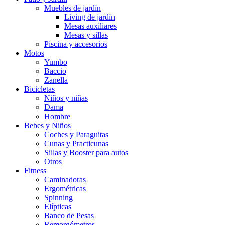
Muebles de jardín
Living de jardín
Mesas auxiliares
Mesas y sillas
Piscina y accesorios
Motos
Yumbo
Baccio
Zanella
Bicicletas
Niños y niñas
Dama
Hombre
Bebes y Niños
Coches y Paraguitas
Cunas y Practicunas
Sillas y Booster para autos
Otros
Fitness
Caminadoras
Ergométricas
Spinning
Elípticas
Banco de Pesas
Remorgómetros