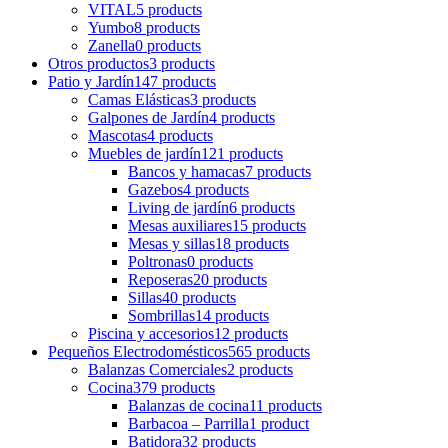
VITAL
5 products
Yumbo
8 products
Zanella
0 products
Otros productos
3 products
Patio y Jardín
147 products
Camas Elásticas
3 products
Galpones de Jardín
4 products
Mascotas
4 products
Muebles de jardín
121 products
Bancos y hamacas
7 products
Gazebos
4 products
Living de jardín
6 products
Mesas auxiliares
15 products
Mesas y sillas
18 products
Poltronas
0 products
Reposeras
20 products
Sillas
40 products
Sombrillas
14 products
Piscina y accesorios
12 products
Pequeños Electrodomésticos
565 products
Balanzas Comerciales
2 products
Cocina
379 products
Balanzas de cocina
11 products
Barbacoa – Parrilla
1 product
Batidora
32 products