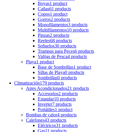
Boyas
1 product
Cañas
61 products
Copos
1 product
Gorros
2 products
Monofilamentos
3 products
Multifilamentos
10 products
Pinzas
2 products
Reeles
68 products
Señuelos
30 products
Trampas para Peces
6 products
Valijas de Pesca
4 products
Playa
1 product
Base de Sombrillas
1 product
Sillas de Playa
0 products
Sombrillas
0 products
Climatización
179 products
Aires Acondicionados
21 products
Accesorios
2 products
Estandar
10 products
Inverter
7 products
Portátiles
1 product
Bombas de calor
4 products
Calefones
43 products
Eléctricos
31 products
Gas
11 products