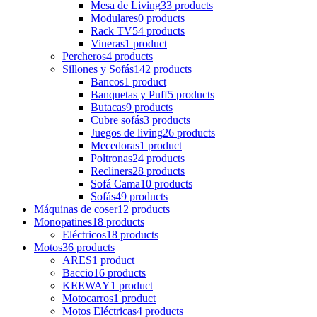
Mesa de Living
33 products
Modulares
0 products
Rack TV
54 products
Vineras
1 product
Percheros
4 products
Sillones y Sofás
142 products
Bancos
1 product
Banquetas y Puff
5 products
Butacas
9 products
Cubre sofás
3 products
Juegos de living
26 products
Mecedoras
1 product
Poltronas
24 products
Recliners
28 products
Sofá Cama
10 products
Sofás
49 products
Máquinas de coser
12 products
Monopatines
18 products
Eléctricos
18 products
Motos
36 products
ARES
1 product
Baccio
16 products
KEEWAY
1 product
Motocarros
1 product
Motos Eléctricas
4 products