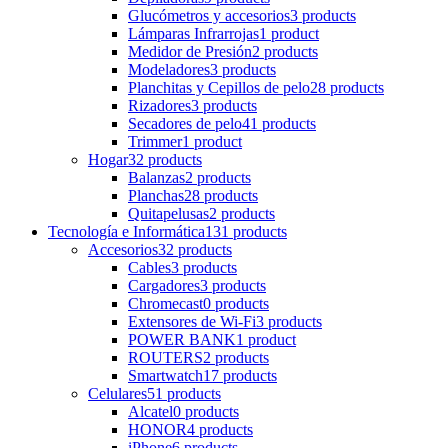
Glucómetros y accesorios
3 products
Lámparas Infrarrojas
1 product
Medidor de Presión
2 products
Modeladores
3 products
Planchitas y Cepillos de pelo
28 products
Rizadores
3 products
Secadores de pelo
41 products
Trimmer
1 product
Hogar
32 products
Balanzas
2 products
Planchas
28 products
Quitapelusas
2 products
Tecnología e Informática
131 products
Accesorios
32 products
Cables
3 products
Cargadores
3 products
Chromecast
0 products
Extensores de Wi-Fi
3 products
POWER BANK
1 product
ROUTERS
2 products
Smartwatch
17 products
Celulares
51 products
Alcatel
0 products
HONOR
4 products
iPhone
6 products