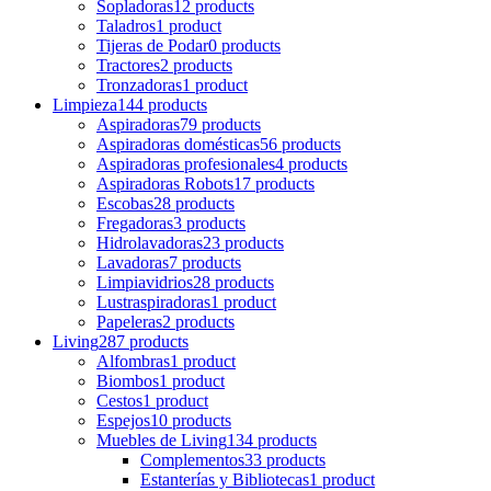
Sopladoras
12 products
Taladros
1 product
Tijeras de Podar
0 products
Tractores
2 products
Tronzadoras
1 product
Limpieza
144 products
Aspiradoras
79 products
Aspiradoras domésticas
56 products
Aspiradoras profesionales
4 products
Aspiradoras Robots
17 products
Escobas
28 products
Fregadoras
3 products
Hidrolavadoras
23 products
Lavadoras
7 products
Limpiavidrios
28 products
Lustraspiradoras
1 product
Papeleras
2 products
Living
287 products
Alfombras
1 product
Biombos
1 product
Cestos
1 product
Espejos
10 products
Muebles de Living
134 products
Complementos
33 products
Estanterías y Bibliotecas
1 product