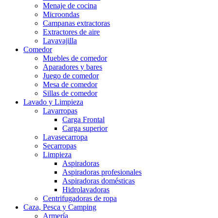
Menaje de cocina
Microondas
Campanas extractoras
Extractores de aire
Lavavajilla
Comedor
Muebles de comedor
Aparadores y bares
Juego de comedor
Mesa de comedor
Sillas de comedor
Lavado y Limpieza
Lavarropas
Carga Frontal
Carga superior
Lavasecarropa
Secarropas
Limpieza
Aspiradoras
Aspiradoras profesionales
Aspiradoras domésticas
Hidrolavadoras
Centrifugadoras de ropa
Caza, Pesca y Camping
Armería