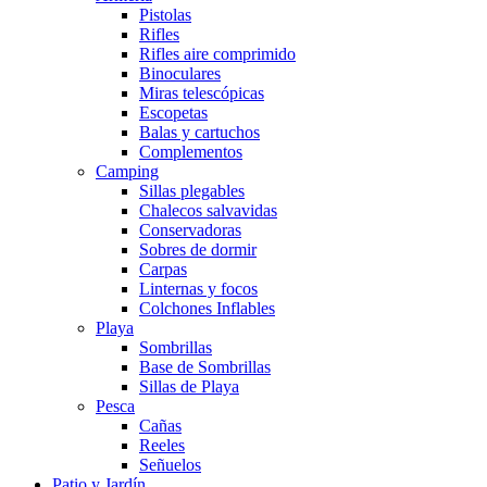
Pistolas
Rifles
Rifles aire comprimido
Binoculares
Miras telescópicas
Escopetas
Balas y cartuchos
Complementos
Camping
Sillas plegables
Chalecos salvavidas
Conservadoras
Sobres de dormir
Carpas
Linternas y focos
Colchones Inflables
Playa
Sombrillas
Base de Sombrillas
Sillas de Playa
Pesca
Cañas
Reeles
Señuelos
Patio y Jardín