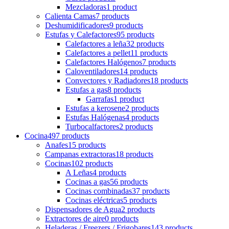
Mezcladoras
1 product
Calienta Camas
7 products
Deshumidificadores
9 products
Estufas y Calefactores
95 products
Calefactores a leña
32 products
Calefactores a pellet
11 products
Calefactores Halógenos
7 products
Caloventiladores
14 products
Convectores y Radiadores
18 products
Estufas a gas
8 products
Garrafas
1 product
Estufas a kerosene
2 products
Estufas Halógenas
4 products
Turbocalfactores
2 products
Cocina
497 products
Anafes
15 products
Campanas extractoras
18 products
Cocinas
102 products
A Leñas
4 products
Cocinas a gas
56 products
Cocinas combinadas
37 products
Cocinas eléctricas
5 products
Dispensadores de Agua
2 products
Extractores de aire
0 products
Heladeras / Freezers / Frigobares
143 products