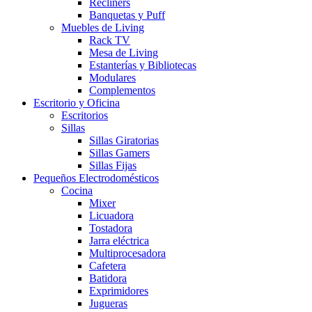
Recliners
Banquetas y Puff
Muebles de Living
Rack TV
Mesa de Living
Estanterías y Bibliotecas
Modulares
Complementos
Escritorio y Oficina
Escritorios
Sillas
Sillas Giratorias
Sillas Gamers
Sillas Fijas
Pequeños Electrodomésticos
Cocina
Mixer
Licuadora
Tostadora
Jarra eléctrica
Multiprocesadora
Cafetera
Batidora
Exprimidores
Jugueras