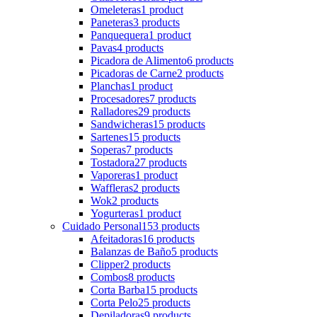
Omeleteras
1 product
Paneteras
3 products
Panquequera
1 product
Pavas
4 products
Picadora de Alimento
6 products
Picadoras de Carne
2 products
Planchas
1 product
Procesadores
7 products
Ralladores
29 products
Sandwicheras
15 products
Sartenes
15 products
Soperas
7 products
Tostadora
27 products
Vaporeras
1 product
Waffleras
2 products
Wok
2 products
Yogurteras
1 product
Cuidado Personal
153 products
Afeitadoras
16 products
Balanzas de Baño
5 products
Clipper
2 products
Combos
8 products
Corta Barba
15 products
Corta Pelo
25 products
Depiladoras
9 products