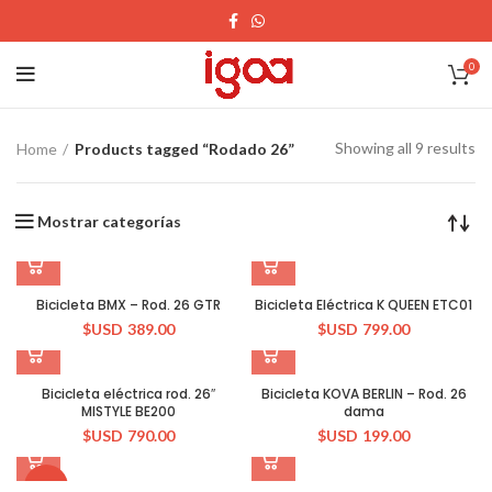
0
Showing all 9 results
Home
Products tagged “Rodado 26”
Mostrar categorías
Bicicleta BMX – Rod. 26 GTR
Bicicleta Eléctrica K QUEEN ETC01
$USD
389.00
$USD
799.00
Bicicleta eléctrica rod. 26″
Bicicleta KOVA BERLIN – Rod. 26
MISTYLE BE200
dama
$USD
790.00
$USD
199.00
-8%