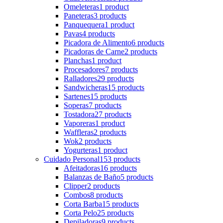
Omeleteras
1 product
Paneteras
3 products
Panquequera
1 product
Pavas
4 products
Picadora de Alimento
6 products
Picadoras de Carne
2 products
Planchas
1 product
Procesadores
7 products
Ralladores
29 products
Sandwicheras
15 products
Sartenes
15 products
Soperas
7 products
Tostadora
27 products
Vaporeras
1 product
Waffleras
2 products
Wok
2 products
Yogurteras
1 product
Cuidado Personal
153 products
Afeitadoras
16 products
Balanzas de Baño
5 products
Clipper
2 products
Combos
8 products
Corta Barba
15 products
Corta Pelo
25 products
Depiladoras
9 products