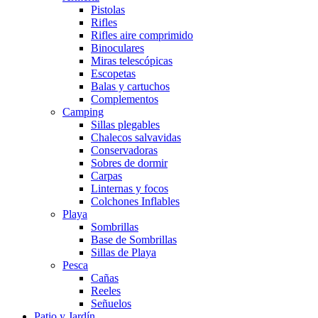
Pistolas
Rifles
Rifles aire comprimido
Binoculares
Miras telescópicas
Escopetas
Balas y cartuchos
Complementos
Camping
Sillas plegables
Chalecos salvavidas
Conservadoras
Sobres de dormir
Carpas
Linternas y focos
Colchones Inflables
Playa
Sombrillas
Base de Sombrillas
Sillas de Playa
Pesca
Cañas
Reeles
Señuelos
Patio y Jardín