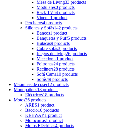
Mesa de Living
33 products
Modulares
0 products
Rack TV
54 products
Vineras
1 product
Percheros
4 products
Sillones y Sofás
142 products
Bancos
1 product
Banquetas y Puff
5 products
Butacas
9 products
Cubre sofás
3 products
Juegos de living
26 products
Mecedoras
1 product
Poltronas
24 products
Recliners
28 products
Sofá Cama
10 products
Sofás
49 products
Máquinas de coser
12 products
Monopatines
18 products
Eléctricos
18 products
Motos
36 products
ARES
1 product
Baccio
16 products
KEEWAY
1 product
Motocarros
1 product
Motos Eléctricas
4 products