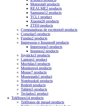
Motorola
0 products
REALME
2 products
Samsung
12 products
TCL
1 product
Xiaomi
26 products
ZTE
0 products
Computadoras de escritorio
0 products
Consolas
5 products
Fundas
2 products
Impresoras e Insumos
8 products
Impresoras
5 products
Insumos
2 products
Joysticks
3 products
Laptops
1 product
Mochilas
3 products
Monitores
4 products
Mouse
7 products
Mousepads
1 product
Notebooks
6 products
Redes
0 products
Tablets
5 products
Teclados
1 product
Teléfonos
14 products
Teléfonos de mesa
4 products