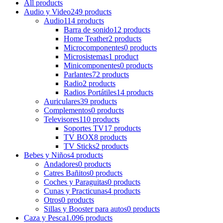
All
products
Audio y Video
249 products
Audio
114 products
Barra de sonido
12 products
Home Teather
2 products
Microcomponentes
0 products
Microsistemas
1 product
Minicomponentes
0 products
Parlantes
72 products
Radio
2 products
Radios Portátiles
14 products
Auriculares
39 products
Complementos
0 products
Televisores
110 products
Soportes TV
17 products
TV BOX
8 products
TV Sticks
2 products
Bebes y Niños
4 products
Andadores
0 products
Catres Bañitos
0 products
Coches y Paraguitas
0 products
Cunas y Practicunas
4 products
Otros
0 products
Sillas y Booster para autos
0 products
Caza y Pesca
1.096 products