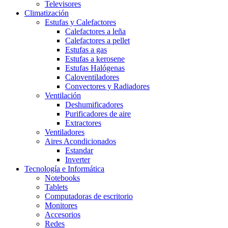
Televisores
Climatización
Estufas y Calefactores
Calefactores a leña
Calefactores a pellet
Estufas a gas
Estufas a kerosene
Estufas Halógenas
Caloventiladores
Convectores y Radiadores
Ventilación
Deshumificadores
Purificadores de aire
Extractores
Ventiladores
Aires Acondicionados
Estandar
Inverter
Tecnología e Informática
Notebooks
Tablets
Computadoras de escritorio
Monitores
Accesorios
Redes