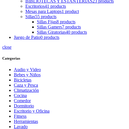
BIBLIOTECAS Y ESTANTERIAS
23 products
Escritorios
41 products
Mesas para Laptops
1 product
Sillas
55 products
Sillas Fijas
8 products
Sillas Gamers
7 products
Sillas Giratorias
40 products
Juego de Patio
0 products
close
Categorias
Audio y Video
Bebes y Niños
Bicicletas
Caza y Pesca
Climatización
Cocina
Comedor
Dormitorio
Escritorio y Oficina
Fitness
Herramientas
Lavado