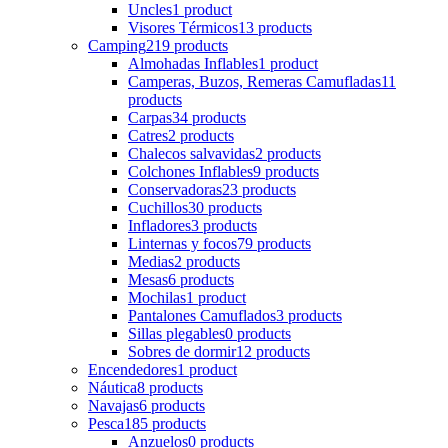
Uncles
1 product
Visores Térmicos
13 products
Camping
219 products
Almohadas Inflables
1 product
Camperas, Buzos, Remeras Camufladas
11
products
Carpas
34 products
Catres
2 products
Chalecos salvavidas
2 products
Colchones Inflables
9 products
Conservadoras
23 products
Cuchillos
30 products
Infladores
3 products
Linternas y focos
79 products
Medias
2 products
Mesas
6 products
Mochilas
1 product
Pantalones Camuflados
3 products
Sillas plegables
0 products
Sobres de dormir
12 products
Encendedores
1 product
Náutica
8 products
Navajas
6 products
Pesca
185 products
Anzuelos
0 products