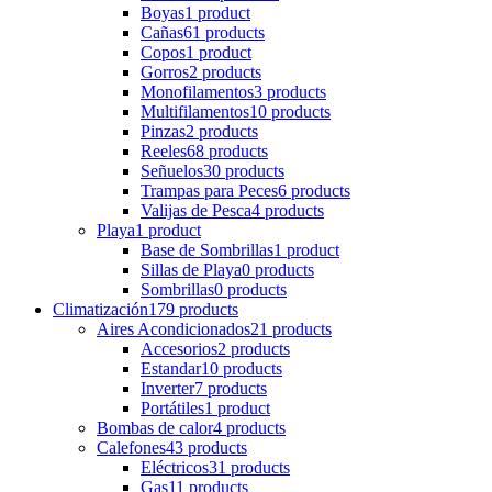
Boyas
1 product
Cañas
61 products
Copos
1 product
Gorros
2 products
Monofilamentos
3 products
Multifilamentos
10 products
Pinzas
2 products
Reeles
68 products
Señuelos
30 products
Trampas para Peces
6 products
Valijas de Pesca
4 products
Playa
1 product
Base de Sombrillas
1 product
Sillas de Playa
0 products
Sombrillas
0 products
Climatización
179 products
Aires Acondicionados
21 products
Accesorios
2 products
Estandar
10 products
Inverter
7 products
Portátiles
1 product
Bombas de calor
4 products
Calefones
43 products
Eléctricos
31 products
Gas
11 products