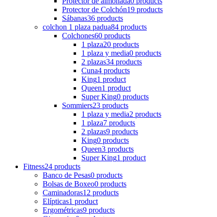
Protector de almohada
0 products
Protector de Colchón
19 products
Sábanas
36 products
colchon 1 plaza padua
84 products
Colchones
60 products
1 plaza
20 products
1 plaza y media
0 products
2 plazas
34 products
Cuna
4 products
King
1 product
Queen
1 product
Super King
0 products
Sommiers
23 products
1 plaza y media
2 products
1 plaza
7 products
2 plazas
9 products
King
0 products
Queen
3 products
Super King
1 product
Fitness
24 products
Banco de Pesas
0 products
Bolsas de Boxeo
0 products
Caminadoras
12 products
Elípticas
1 product
Ergométricas
9 products