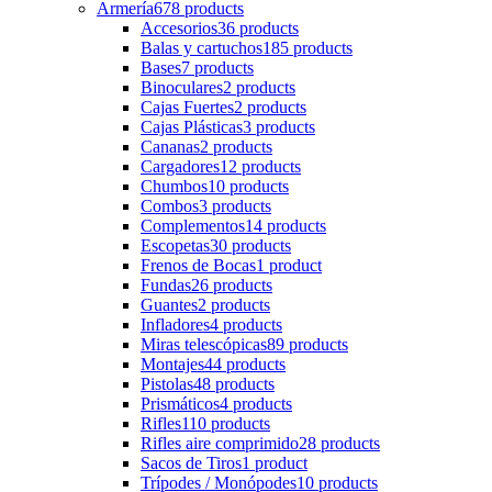
Armería
678 products
Accesorios
36 products
Balas y cartuchos
185 products
Bases
7 products
Binoculares
2 products
Cajas Fuertes
2 products
Cajas Plásticas
3 products
Cananas
2 products
Cargadores
12 products
Chumbos
10 products
Combos
3 products
Complementos
14 products
Escopetas
30 products
Frenos de Bocas
1 product
Fundas
26 products
Guantes
2 products
Infladores
4 products
Miras telescópicas
89 products
Montajes
44 products
Pistolas
48 products
Prismáticos
4 products
Rifles
110 products
Rifles aire comprimido
28 products
Sacos de Tiros
1 product
Trípodes / Monópodes
10 products