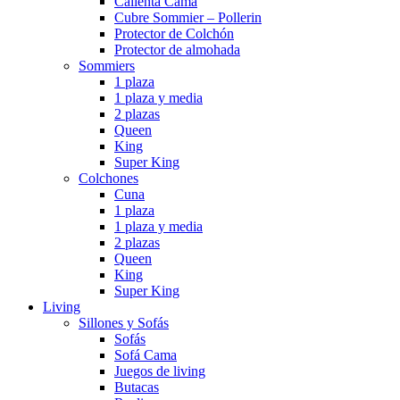
Calienta Cama
Cubre Sommier – Pollerin
Protector de Colchón
Protector de almohada
Sommiers
1 plaza
1 plaza y media
2 plazas
Queen
King
Super King
Colchones
Cuna
1 plaza
1 plaza y media
2 plazas
Queen
King
Super King
Living
Sillones y Sofás
Sofás
Sofá Cama
Juegos de living
Butacas