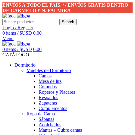
ENVÍOS A TODO EL PAÍS. / / ENVÍOS GRATIS DENTRO
DE CARMELO Y N. PALMIRA
Search
Login / Register
0
items
/
$USD
0.00
Menu
0
items
/
$USD
0.00
CATÁLOGO
Dormitorio
Muebles de Dormitorio
Camas
Mesa de luz
Cómodas
Roperos y Placares
Respaldos
Zapateras
Complementos
Ropa de Cama
Sábanas
Acolchados
Mantas – Cubre camas