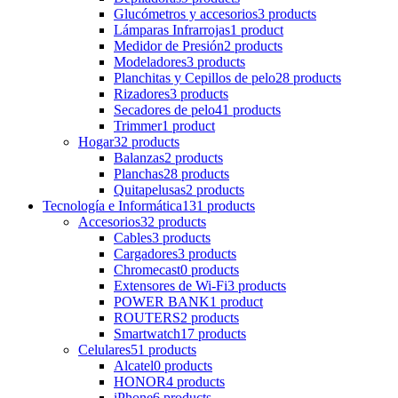
Glucómetros y accesorios
3 products
Lámparas Infrarrojas
1 product
Medidor de Presión
2 products
Modeladores
3 products
Planchitas y Cepillos de pelo
28 products
Rizadores
3 products
Secadores de pelo
41 products
Trimmer
1 product
Hogar
32 products
Balanzas
2 products
Planchas
28 products
Quitapelusas
2 products
Tecnología e Informática
131 products
Accesorios
32 products
Cables
3 products
Cargadores
3 products
Chromecast
0 products
Extensores de Wi-Fi
3 products
POWER BANK
1 product
ROUTERS
2 products
Smartwatch
17 products
Celulares
51 products
Alcatel
0 products
HONOR
4 products
iPhone
6 products