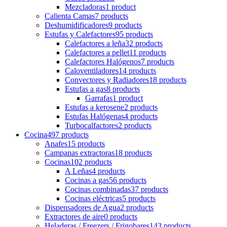
Mezcladoras
1 product
Calienta Camas
7 products
Deshumidificadores
9 products
Estufas y Calefactores
95 products
Calefactores a leña
32 products
Calefactores a pellet
11 products
Calefactores Halógenos
7 products
Caloventiladores
14 products
Convectores y Radiadores
18 products
Estufas a gas
8 products
Garrafas
1 product
Estufas a kerosene
2 products
Estufas Halógenas
4 products
Turbocalfactores
2 products
Cocina
497 products
Anafes
15 products
Campanas extractoras
18 products
Cocinas
102 products
A Leñas
4 products
Cocinas a gas
56 products
Cocinas combinadas
37 products
Cocinas eléctricas
5 products
Dispensadores de Agua
2 products
Extractores de aire
0 products
Heladeras / Freezers / Frigobares
143 products