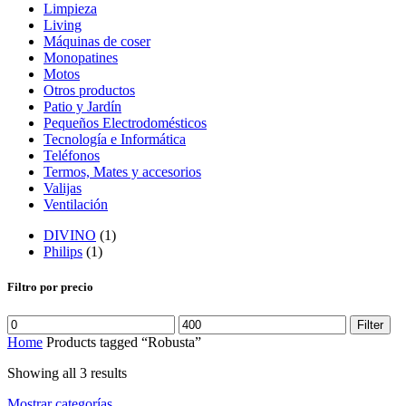
Limpieza
Living
Máquinas de coser
Monopatines
Motos
Otros productos
Patio y Jardín
Pequeños Electrodomésticos
Tecnología e Informática
Teléfonos
Termos, Mates y accesorios
Valijas
Ventilación
DIVINO
(1)
Philips
(1)
Filtro por precio
Filter
Home
Products tagged “Robusta”
Showing all 3 results
Mostrar categorías