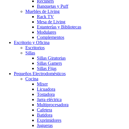
Recliners
Banquetas y Puff
Muebles de Living
Rack TV
Mesa de Living
Estanterías y Bibliotecas
Modulares
Complementos
Escritorio y Oficina
Escritorios
Sillas
Sillas Giratorias
Sillas Gamers
Sillas Fijas
Pequeños Electrodomésticos
Cocina
Mixer
Licuadora
Tostadora
Jarra eléctrica
Multiprocesadora
Cafetera
Batidora
Exprimidores
Jugueras