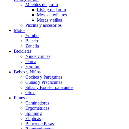
Muebles de jardín
Living de jardín
Mesas auxiliares
Mesas y sillas
Piscina y accesorios
Motos
Yumbo
Baccio
Zanella
Bicicletas
Niños y niñas
Dama
Hombre
Bebes y Niños
Coches y Paraguitas
Cunas y Practicunas
Sillas y Booster para autos
Otros
Fitness
Caminadoras
Ergométricas
Spinning
Elípticas
Banco de Pesas
Remorgómetros