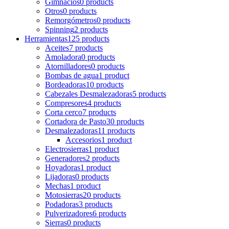
Gimnacios
0 products
Otros
0 products
Remorgómetros
0 products
Spinning
2 products
Herramientas
125 products
Aceites
7 products
Amoladora
0 products
Atornilladores
0 products
Bombas de agua
1 product
Bordeadoras
10 products
Cabezales Desmalezadoras
5 products
Compresores
4 products
Corta cerco
7 products
Cortadora de Pasto
30 products
Desmalezadoras
11 products
Accesorios
1 product
Electrosierras
1 product
Generadores
2 products
Hoyadoras
1 product
Lijadoras
0 products
Mechas
1 product
Motosierras
20 products
Podadoras
3 products
Pulverizadores
6 products
Sierras
0 products