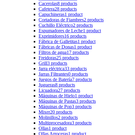
Cacerolas
8 products
Cafetera
28 products
Capuchineras
1 product
Cortadoras de Fiambres
2 products
Cuchillo Eléctrico
2 products
Espumadores de Leche
1 product
Exprimidores
16 products
Fábrica de Galletitas
1 product
Fábricas de Donas
1 product
Filtros de agua
17 products
Freidoras
25 products
Grill
3 products
Jarra eléctrica
33 products
Jarras Filtrantes
0 products
Juegos de Batería
7 products
Jugueras
8 products
Licuadora
27 products
Máquinas de Hielo
1 product
Máquinas de Pastas
3 products
Máquinas de Pop
3 products
Mixer
20 products
Molinillos
2 products
Multiprocesadora
3 products
Ollas
1 product
Ollas Arroceras
1 product