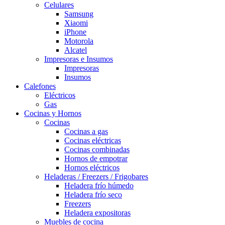
Celulares
Samsung
Xiaomi
iPhone
Motorola
Alcatel
Impresoras e Insumos
Impresoras
Insumos
Calefones
Eléctricos
Gas
Cocinas y Hornos
Cocinas
Cocinas a gas
Cocinas eléctricas
Cocinas combinadas
Hornos de empotrar
Hornos eléctricos
Heladeras / Freezers / Frigobares
Heladera frío húmedo
Heladera frío seco
Freezers
Heladera expositoras
Muebles de cocina