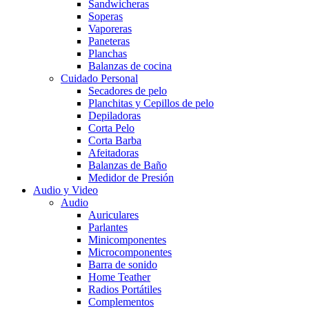
Sandwicheras
Soperas
Vaporeras
Paneteras
Planchas
Balanzas de cocina
Cuidado Personal
Secadores de pelo
Planchitas y Cepillos de pelo
Depiladoras
Corta Pelo
Corta Barba
Afeitadoras
Balanzas de Baño
Medidor de Presión
Audio y Video
Audio
Auriculares
Parlantes
Minicomponentes
Microcomponentes
Barra de sonido
Home Teather
Radios Portátiles
Complementos