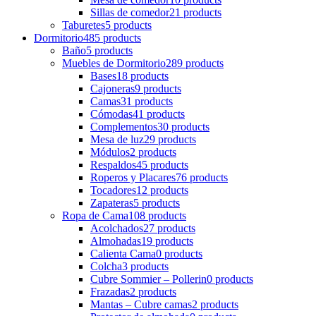
Sillas de comedor
21 products
Taburetes
5 products
Dormitorio
485 products
Baño
5 products
Muebles de Dormitorio
289 products
Bases
18 products
Cajoneras
9 products
Camas
31 products
Cómodas
41 products
Complementos
30 products
Mesa de luz
29 products
Módulos
2 products
Respaldos
45 products
Roperos y Placares
76 products
Tocadores
12 products
Zapateras
5 products
Ropa de Cama
108 products
Acolchados
27 products
Almohadas
19 products
Calienta Cama
0 products
Colcha
3 products
Cubre Sommier – Pollerin
0 products
Frazadas
2 products
Mantas – Cubre camas
2 products