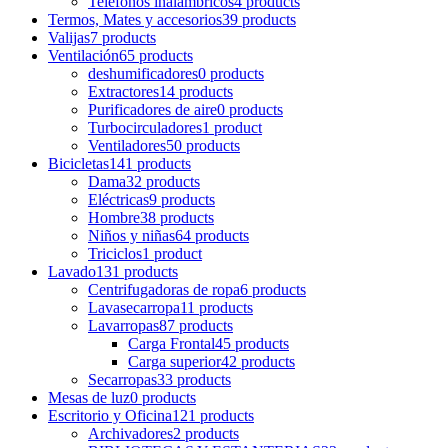
Teléfonos inalámbricos
4 products
Termos, Mates y accesorios
39 products
Valijas
7 products
Ventilación
65 products
deshumificadores
0 products
Extractores
14 products
Purificadores de aire
0 products
Turbocirculadores
1 product
Ventiladores
50 products
Bicicletas
141 products
Dama
32 products
Eléctricas
9 products
Hombre
38 products
Niños y niñas
64 products
Triciclos
1 product
Lavado
131 products
Centrifugadoras de ropa
6 products
Lavasecarropa
11 products
Lavarropas
87 products
Carga Frontal
45 products
Carga superior
42 products
Secarropas
33 products
Mesas de luz
0 products
Escritorio y Oficina
121 products
Archivadores
2 products