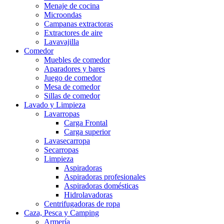
Menaje de cocina
Microondas
Campanas extractoras
Extractores de aire
Lavavajilla
Comedor
Muebles de comedor
Aparadores y bares
Juego de comedor
Mesa de comedor
Sillas de comedor
Lavado y Limpieza
Lavarropas
Carga Frontal
Carga superior
Lavasecarropa
Secarropas
Limpieza
Aspiradoras
Aspiradoras profesionales
Aspiradoras domésticas
Hidrolavadoras
Centrifugadoras de ropa
Caza, Pesca y Camping
Armería