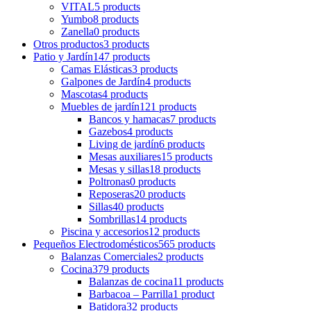
VITAL
5 products
Yumbo
8 products
Zanella
0 products
Otros productos
3 products
Patio y Jardín
147 products
Camas Elásticas
3 products
Galpones de Jardín
4 products
Mascotas
4 products
Muebles de jardín
121 products
Bancos y hamacas
7 products
Gazebos
4 products
Living de jardín
6 products
Mesas auxiliares
15 products
Mesas y sillas
18 products
Poltronas
0 products
Reposeras
20 products
Sillas
40 products
Sombrillas
14 products
Piscina y accesorios
12 products
Pequeños Electrodomésticos
565 products
Balanzas Comerciales
2 products
Cocina
379 products
Balanzas de cocina
11 products
Barbacoa – Parrilla
1 product
Batidora
32 products