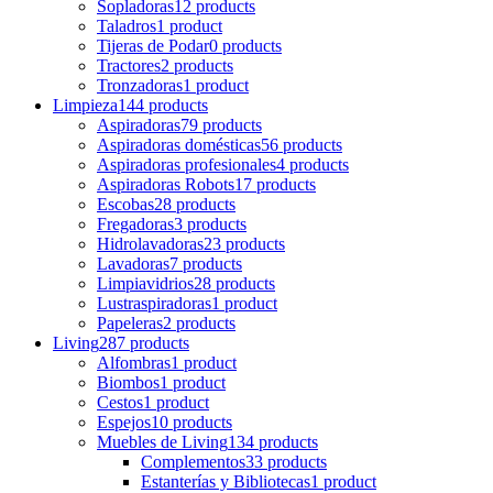
Sopladoras
12 products
Taladros
1 product
Tijeras de Podar
0 products
Tractores
2 products
Tronzadoras
1 product
Limpieza
144 products
Aspiradoras
79 products
Aspiradoras domésticas
56 products
Aspiradoras profesionales
4 products
Aspiradoras Robots
17 products
Escobas
28 products
Fregadoras
3 products
Hidrolavadoras
23 products
Lavadoras
7 products
Limpiavidrios
28 products
Lustraspiradoras
1 product
Papeleras
2 products
Living
287 products
Alfombras
1 product
Biombos
1 product
Cestos
1 product
Espejos
10 products
Muebles de Living
134 products
Complementos
33 products
Estanterías y Bibliotecas
1 product