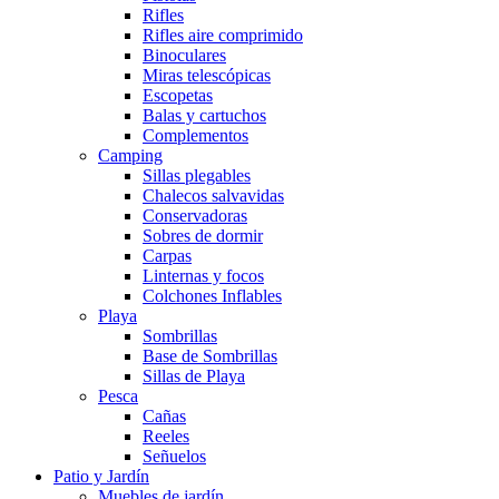
Rifles
Rifles aire comprimido
Binoculares
Miras telescópicas
Escopetas
Balas y cartuchos
Complementos
Camping
Sillas plegables
Chalecos salvavidas
Conservadoras
Sobres de dormir
Carpas
Linternas y focos
Colchones Inflables
Playa
Sombrillas
Base de Sombrillas
Sillas de Playa
Pesca
Cañas
Reeles
Señuelos
Patio y Jardín
Muebles de jardín