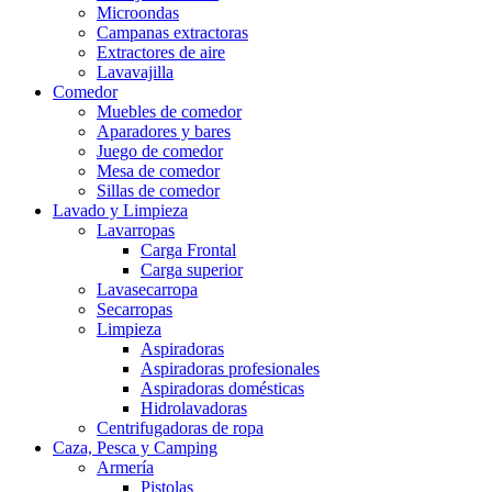
Microondas
Campanas extractoras
Extractores de aire
Lavavajilla
Comedor
Muebles de comedor
Aparadores y bares
Juego de comedor
Mesa de comedor
Sillas de comedor
Lavado y Limpieza
Lavarropas
Carga Frontal
Carga superior
Lavasecarropa
Secarropas
Limpieza
Aspiradoras
Aspiradoras profesionales
Aspiradoras domésticas
Hidrolavadoras
Centrifugadoras de ropa
Caza, Pesca y Camping
Armería
Pistolas