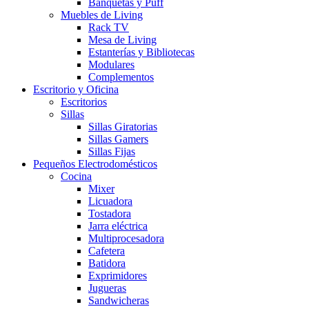
Banquetas y Puff
Muebles de Living
Rack TV
Mesa de Living
Estanterías y Bibliotecas
Modulares
Complementos
Escritorio y Oficina
Escritorios
Sillas
Sillas Giratorias
Sillas Gamers
Sillas Fijas
Pequeños Electrodomésticos
Cocina
Mixer
Licuadora
Tostadora
Jarra eléctrica
Multiprocesadora
Cafetera
Batidora
Exprimidores
Jugueras
Sandwicheras