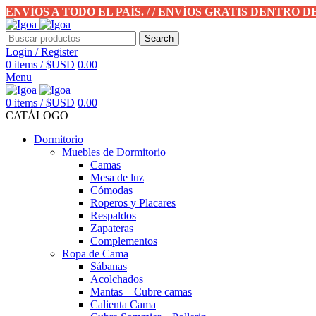
ENVÍOS A TODO EL PAÍS. / / ENVÍOS GRATIS DENTRO 
Search
Login / Register
0
items
/
$USD
0.00
Menu
0
items
/
$USD
0.00
CATÁLOGO
Dormitorio
Muebles de Dormitorio
Camas
Mesa de luz
Cómodas
Roperos y Placares
Respaldos
Zapateras
Complementos
Ropa de Cama
Sábanas
Acolchados
Mantas – Cubre camas
Calienta Cama