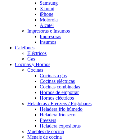
Samsung
Xiaomi
iPhone
Motorola
Alcatel
Impresoras e Insumos
Impresoras
Insumos
Calefones
Eléctricos
Gas
Cocinas y Hornos
Cocinas
Cocinas a gas
Cocinas eléctricas
Cocinas combinadas
Hornos de empotrar
Hornos eléctricos
Heladeras / Freezers / Frigobares
Heladera frío húmedo
Heladera frío seco
Freezers
Heladera expositoras
Muebles de cocina
Menaje de cocina