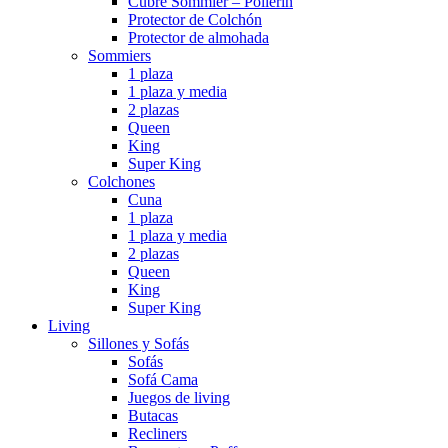
Cubre Sommier – Pollerin
Protector de Colchón
Protector de almohada
Sommiers
1 plaza
1 plaza y media
2 plazas
Queen
King
Super King
Colchones
Cuna
1 plaza
1 plaza y media
2 plazas
Queen
King
Super King
Living
Sillones y Sofás
Sofás
Sofá Cama
Juegos de living
Butacas
Recliners