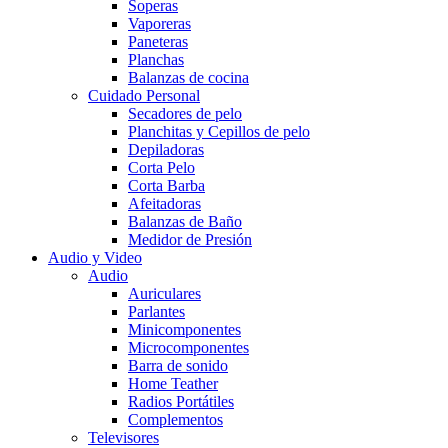
Soperas
Vaporeras
Paneteras
Planchas
Balanzas de cocina
Cuidado Personal
Secadores de pelo
Planchitas y Cepillos de pelo
Depiladoras
Corta Pelo
Corta Barba
Afeitadoras
Balanzas de Baño
Medidor de Presión
Audio y Video
Audio
Auriculares
Parlantes
Minicomponentes
Microcomponentes
Barra de sonido
Home Teather
Radios Portátiles
Complementos
Televisores