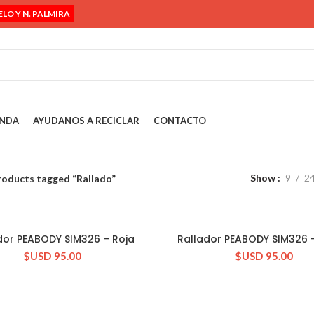
ELO Y N. PALMIRA
ENDA
AYUDANOS A RECICLAR
CONTACTO
Show
9
2
roducts tagged “Rallado”
dor PEABODY SIM326 – Roja
Rallador PEABODY SIM326 
CONSULTAR STOCK
CONSULTAR STOCK
$USD
95.00
$USD
95.00