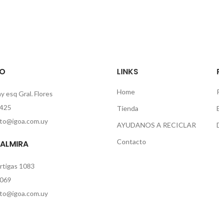
O
LINKS
Home
 esq Gral. Flores
425
Tienda
to@igoa.com.uy
AYUDANOS A RECICLAR
Contacto
PALMIRA
rtigas 1083
069
to@igoa.com.uy