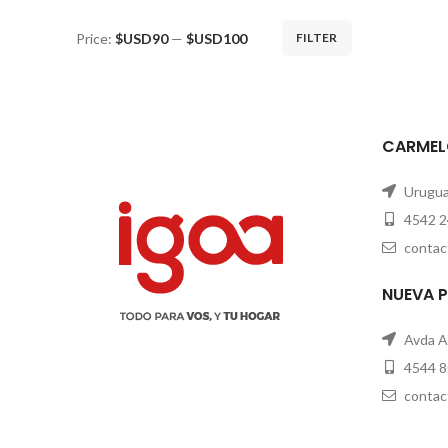
Price:
$USD90
—
$USD100
FILTER
CARMEL
Uruguay
4542 2
contac
NUEVA 
Avda A
4544 8
contac