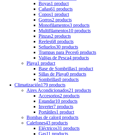
Boyas
1 product
Cañas
61 products
Copos
1 product
Gorros
2 products
Monofilamentos
3 products
Multifilamentos
10 products
Pinzas
2 products
Reeles
68 products
Señuelos
30 products
Trampas para Peces
6 products
Valijas de Pesca
4 products
Playa
1 product
Base de Sombrillas
1 product
Sillas de Playa
0 products
Sombrillas
0 products
Climatización
179 products
Aires Acondicionados
21 products
Accesorios
2 products
Estandar
10 products
Inverter
7 products
Portátiles
1 product
Bombas de calor
4 products
Calefones
43 products
Eléctricos
31 products
Gas
11 products