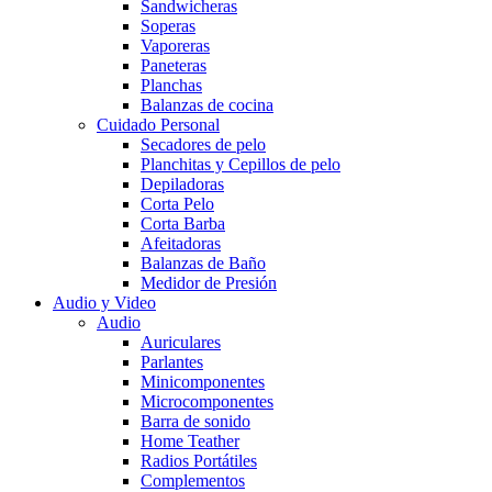
Sandwicheras
Soperas
Vaporeras
Paneteras
Planchas
Balanzas de cocina
Cuidado Personal
Secadores de pelo
Planchitas y Cepillos de pelo
Depiladoras
Corta Pelo
Corta Barba
Afeitadoras
Balanzas de Baño
Medidor de Presión
Audio y Video
Audio
Auriculares
Parlantes
Minicomponentes
Microcomponentes
Barra de sonido
Home Teather
Radios Portátiles
Complementos