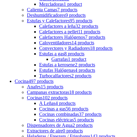
Mezcladoras
1 product
Calienta Camas
7 products
Deshumidificadores
9 products
Estufas y Calefactores
95 products
Calefactores a leña
32 products
Calefactores a pellet
11 products
Calefactores Halógenos
7 products
Caloventiladores
14 products
Convectores y Radiadores
18 products
Estufas a gas
8 products
Garrafas
1 product
Estufas a kerosene
2 products
Estufas Halógenas
4 products
Turbocalfactores
2 products
Cocina
497 products
Anafes
15 products
Campanas extractoras
18 products
Cocinas
102 products
A Leñas
4 products
Cocinas a gas
56 products
Cocinas combinadas
37 products
Cocinas eléctricas
5 products
Dispensadores de Agua
2 products
Extractores de aire
0 products
Heladeras / Freezers / Frigobares
143 products