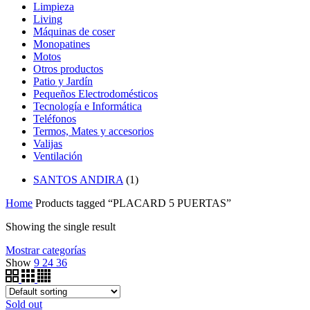
Limpieza
Living
Máquinas de coser
Monopatines
Motos
Otros productos
Patio y Jardín
Pequeños Electrodomésticos
Tecnología e Informática
Teléfonos
Termos, Mates y accesorios
Valijas
Ventilación
SANTOS ANDIRA
(1)
Home
Products tagged “PLACARD 5 PUERTAS”
Showing the single result
Mostrar categorías
Show
9
24
36
Sold out