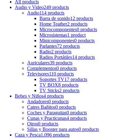
All
products
Audio y Video
249 products
Audio
114 products
Barra de sonido
12 products
Home Teather
2 products
Microcomponentes
0 products
Microsistemas
1 product
Minicomponentes
0 products
Parlantes
72 products
Radio
2 products
Radios Portátiles
14 products
Auriculares
39 products
Complementos
0 products
Televisores
110 products
Soportes TV
17 products
TV BOX
8 products
TV Sticks
2 products
Bebes y Niños
4 products
Andadores
0 products
Catres Bañitos
0 products
Coches y Paraguitas
0 products
Cunas y Practicunas
4 products
Otros
0 products
Sillas y Booster para autos
0 products
Caza y Pesca
1.096 products