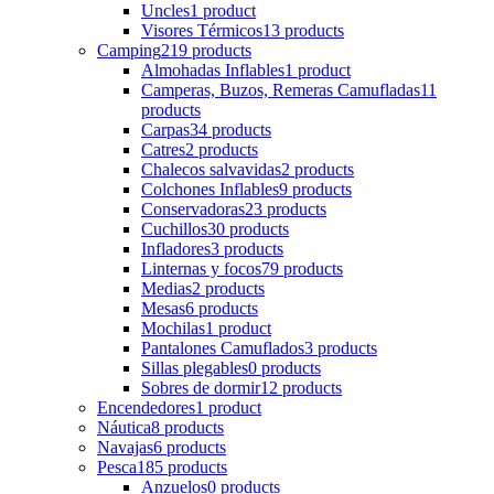
Uncles
1 product
Visores Térmicos
13 products
Camping
219 products
Almohadas Inflables
1 product
Camperas, Buzos, Remeras Camufladas
11
products
Carpas
34 products
Catres
2 products
Chalecos salvavidas
2 products
Colchones Inflables
9 products
Conservadoras
23 products
Cuchillos
30 products
Infladores
3 products
Linternas y focos
79 products
Medias
2 products
Mesas
6 products
Mochilas
1 product
Pantalones Camuflados
3 products
Sillas plegables
0 products
Sobres de dormir
12 products
Encendedores
1 product
Náutica
8 products
Navajas
6 products
Pesca
185 products
Anzuelos
0 products