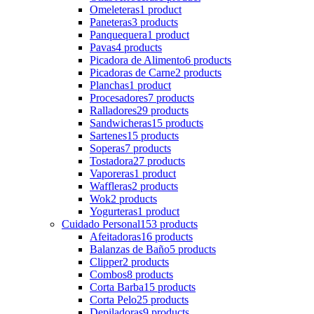
Omeleteras
1 product
Paneteras
3 products
Panquequera
1 product
Pavas
4 products
Picadora de Alimento
6 products
Picadoras de Carne
2 products
Planchas
1 product
Procesadores
7 products
Ralladores
29 products
Sandwicheras
15 products
Sartenes
15 products
Soperas
7 products
Tostadora
27 products
Vaporeras
1 product
Waffleras
2 products
Wok
2 products
Yogurteras
1 product
Cuidado Personal
153 products
Afeitadoras
16 products
Balanzas de Baño
5 products
Clipper
2 products
Combos
8 products
Corta Barba
15 products
Corta Pelo
25 products
Depiladoras
9 products