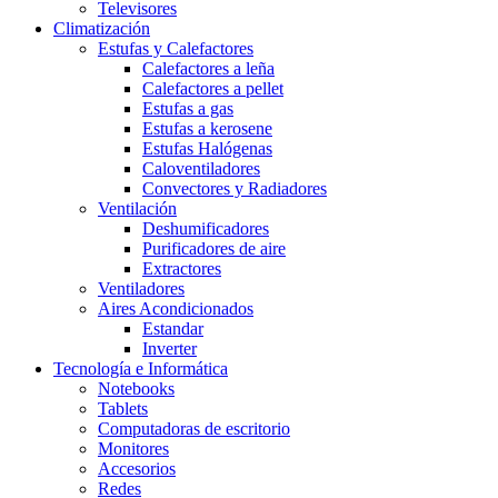
Televisores
Climatización
Estufas y Calefactores
Calefactores a leña
Calefactores a pellet
Estufas a gas
Estufas a kerosene
Estufas Halógenas
Caloventiladores
Convectores y Radiadores
Ventilación
Deshumificadores
Purificadores de aire
Extractores
Ventiladores
Aires Acondicionados
Estandar
Inverter
Tecnología e Informática
Notebooks
Tablets
Computadoras de escritorio
Monitores
Accesorios
Redes