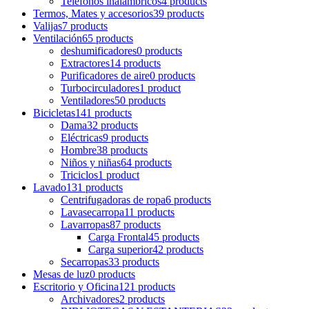
Teléfonos inalámbricos
4 products
Termos, Mates y accesorios
39 products
Valijas
7 products
Ventilación
65 products
deshumificadores
0 products
Extractores
14 products
Purificadores de aire
0 products
Turbocirculadores
1 product
Ventiladores
50 products
Bicicletas
141 products
Dama
32 products
Eléctricas
9 products
Hombre
38 products
Niños y niñas
64 products
Triciclos
1 product
Lavado
131 products
Centrifugadoras de ropa
6 products
Lavasecarropa
11 products
Lavarropas
87 products
Carga Frontal
45 products
Carga superior
42 products
Secarropas
33 products
Mesas de luz
0 products
Escritorio y Oficina
121 products
Archivadores
2 products