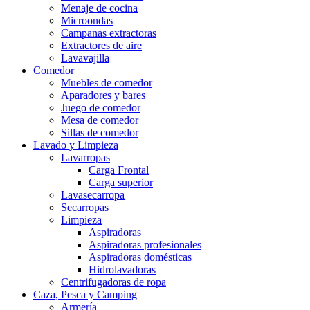
Menaje de cocina
Microondas
Campanas extractoras
Extractores de aire
Lavavajilla
Comedor
Muebles de comedor
Aparadores y bares
Juego de comedor
Mesa de comedor
Sillas de comedor
Lavado y Limpieza
Lavarropas
Carga Frontal
Carga superior
Lavasecarropa
Secarropas
Limpieza
Aspiradoras
Aspiradoras profesionales
Aspiradoras domésticas
Hidrolavadoras
Centrifugadoras de ropa
Caza, Pesca y Camping
Armería