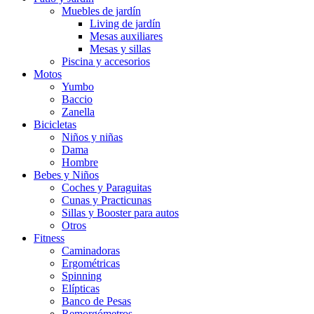
Muebles de jardín
Living de jardín
Mesas auxiliares
Mesas y sillas
Piscina y accesorios
Motos
Yumbo
Baccio
Zanella
Bicicletas
Niños y niñas
Dama
Hombre
Bebes y Niños
Coches y Paraguitas
Cunas y Practicunas
Sillas y Booster para autos
Otros
Fitness
Caminadoras
Ergométricas
Spinning
Elípticas
Banco de Pesas
Remorgómetros