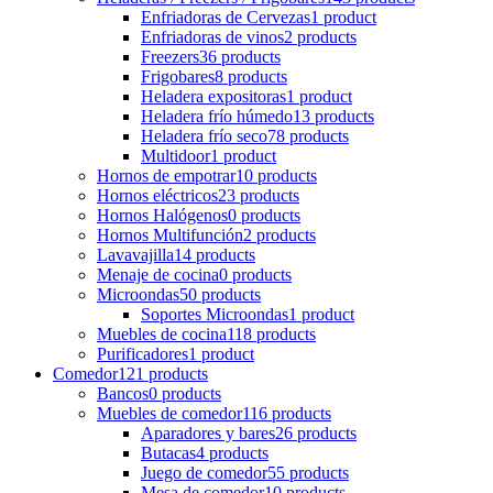
Enfriadoras de Cervezas
1 product
Enfriadoras de vinos
2 products
Freezers
36 products
Frigobares
8 products
Heladera expositoras
1 product
Heladera frío húmedo
13 products
Heladera frío seco
78 products
Multidoor
1 product
Hornos de empotrar
10 products
Hornos eléctricos
23 products
Hornos Halógenos
0 products
Hornos Multifunción
2 products
Lavavajilla
14 products
Menaje de cocina
0 products
Microondas
50 products
Soportes Microondas
1 product
Muebles de cocina
118 products
Purificadores
1 product
Comedor
121 products
Bancos
0 products
Muebles de comedor
116 products
Aparadores y bares
26 products
Butacas
4 products
Juego de comedor
55 products
Mesa de comedor
10 products