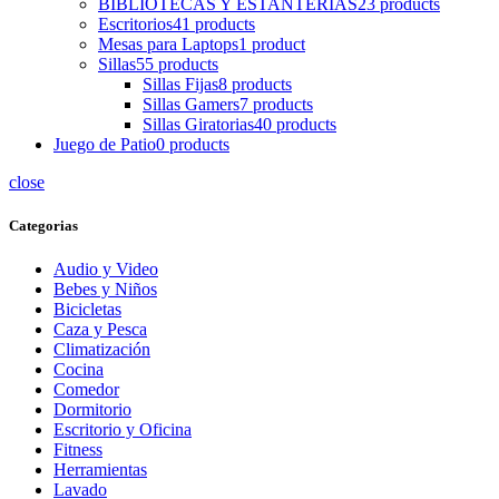
BIBLIOTECAS Y ESTANTERIAS
23 products
Escritorios
41 products
Mesas para Laptops
1 product
Sillas
55 products
Sillas Fijas
8 products
Sillas Gamers
7 products
Sillas Giratorias
40 products
Juego de Patio
0 products
close
Categorias
Audio y Video
Bebes y Niños
Bicicletas
Caza y Pesca
Climatización
Cocina
Comedor
Dormitorio
Escritorio y Oficina
Fitness
Herramientas
Lavado