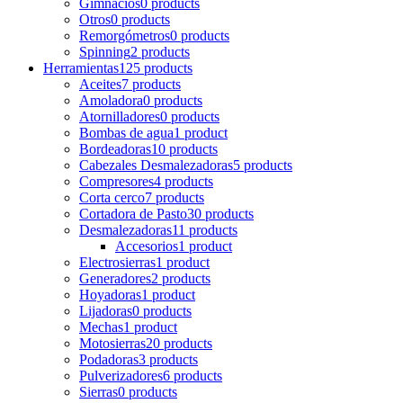
Gimnacios
0 products
Otros
0 products
Remorgómetros
0 products
Spinning
2 products
Herramientas
125 products
Aceites
7 products
Amoladora
0 products
Atornilladores
0 products
Bombas de agua
1 product
Bordeadoras
10 products
Cabezales Desmalezadoras
5 products
Compresores
4 products
Corta cerco
7 products
Cortadora de Pasto
30 products
Desmalezadoras
11 products
Accesorios
1 product
Electrosierras
1 product
Generadores
2 products
Hoyadoras
1 product
Lijadoras
0 products
Mechas
1 product
Motosierras
20 products
Podadoras
3 products
Pulverizadores
6 products
Sierras
0 products