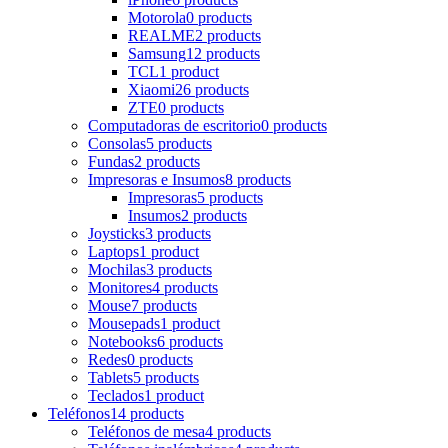
Motorola
0 products
REALME
2 products
Samsung
12 products
TCL
1 product
Xiaomi
26 products
ZTE
0 products
Computadoras de escritorio
0 products
Consolas
5 products
Fundas
2 products
Impresoras e Insumos
8 products
Impresoras
5 products
Insumos
2 products
Joysticks
3 products
Laptops
1 product
Mochilas
3 products
Monitores
4 products
Mouse
7 products
Mousepads
1 product
Notebooks
6 products
Redes
0 products
Tablets
5 products
Teclados
1 product
Teléfonos
14 products
Teléfonos de mesa
4 products