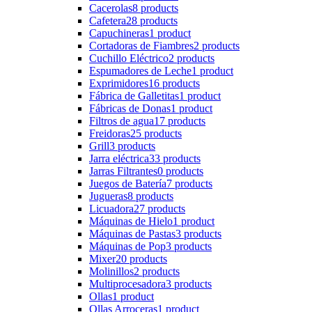
Cacerolas
8 products
Cafetera
28 products
Capuchineras
1 product
Cortadoras de Fiambres
2 products
Cuchillo Eléctrico
2 products
Espumadores de Leche
1 product
Exprimidores
16 products
Fábrica de Galletitas
1 product
Fábricas de Donas
1 product
Filtros de agua
17 products
Freidoras
25 products
Grill
3 products
Jarra eléctrica
33 products
Jarras Filtrantes
0 products
Juegos de Batería
7 products
Jugueras
8 products
Licuadora
27 products
Máquinas de Hielo
1 product
Máquinas de Pastas
3 products
Máquinas de Pop
3 products
Mixer
20 products
Molinillos
2 products
Multiprocesadora
3 products
Ollas
1 product
Ollas Arroceras
1 product