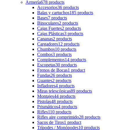
Armería
678 products
Accesorios
36 products
Balas y cartuchos
185 products
Bases
7 products
Binoculares
2 products
Cajas Fuertes
2 products
Cajas Plásticas
3 products
Cananas
2 products
Cargadores
12 products
Chumbos
10 products
Combos
3 products
Complementos
14 products
Escopetas
30 products
Frenos de Bocas
1 product
Fundas
26 products
Guantes
2 products
Infladores
4 products
Miras telescópicas
89 products
Montajes
44 products
Pistolas
48 products
Prismáticos
4 products
Rifles
110 products
Rifles aire comprimido
28 products
Sacos de Tiros
1 product
Trípodes / Monópodes
10 products