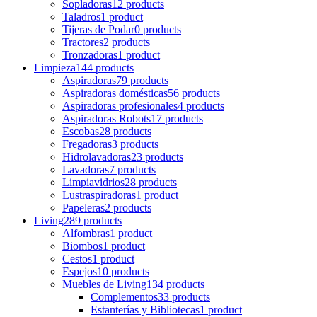
Sopladoras
12 products
Taladros
1 product
Tijeras de Podar
0 products
Tractores
2 products
Tronzadoras
1 product
Limpieza
144 products
Aspiradoras
79 products
Aspiradoras domésticas
56 products
Aspiradoras profesionales
4 products
Aspiradoras Robots
17 products
Escobas
28 products
Fregadoras
3 products
Hidrolavadoras
23 products
Lavadoras
7 products
Limpiavidrios
28 products
Lustraspiradoras
1 product
Papeleras
2 products
Living
289 products
Alfombras
1 product
Biombos
1 product
Cestos
1 product
Espejos
10 products
Muebles de Living
134 products
Complementos
33 products
Estanterías y Bibliotecas
1 product