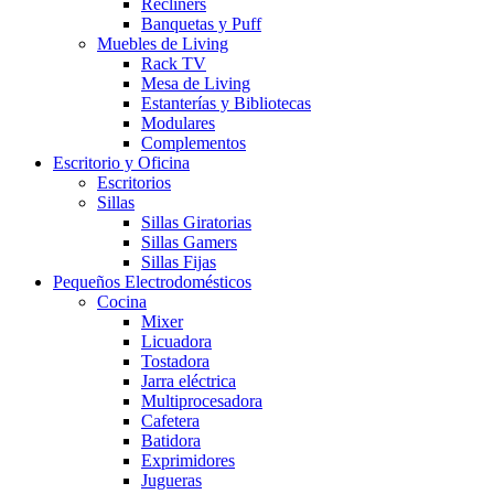
Recliners
Banquetas y Puff
Muebles de Living
Rack TV
Mesa de Living
Estanterías y Bibliotecas
Modulares
Complementos
Escritorio y Oficina
Escritorios
Sillas
Sillas Giratorias
Sillas Gamers
Sillas Fijas
Pequeños Electrodomésticos
Cocina
Mixer
Licuadora
Tostadora
Jarra eléctrica
Multiprocesadora
Cafetera
Batidora
Exprimidores
Jugueras