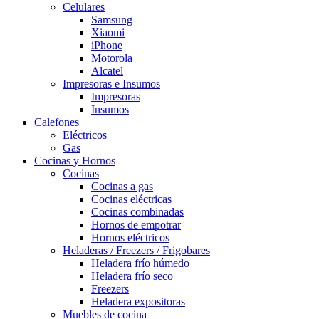
Celulares
Samsung
Xiaomi
iPhone
Motorola
Alcatel
Impresoras e Insumos
Impresoras
Insumos
Calefones
Eléctricos
Gas
Cocinas y Hornos
Cocinas
Cocinas a gas
Cocinas eléctricas
Cocinas combinadas
Hornos de empotrar
Hornos eléctricos
Heladeras / Freezers / Frigobares
Heladera frío húmedo
Heladera frío seco
Freezers
Heladera expositoras
Muebles de cocina