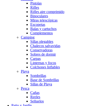
Pistolas
Rifles
Rifles aire comprimido
Binoculares
Miras telescópicas
Escopetas
Balas y cartuchos
Complementos
Camping
Sillas plegables
Chalecos salvavidas
Conservadoras
Sobres de dormir
Carpas
Linternas y focos
Colchones Inflables
Playa
Sombrillas
Base de Sombrillas
Sillas de Playa
Pesca
Cañas
Reeles
Señuelos
Patio y Jardín