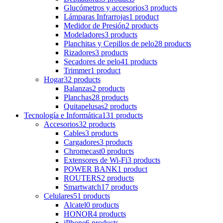
Glucómetros y accesorios
3 products
Lámparas Infrarrojas
1 product
Medidor de Presión
2 products
Modeladores
3 products
Planchitas y Cepillos de pelo
28 products
Rizadores
3 products
Secadores de pelo
41 products
Trimmer
1 product
Hogar
32 products
Balanzas
2 products
Planchas
28 products
Quitapelusas
2 products
Tecnología e Informática
131 products
Accesorios
32 products
Cables
3 products
Cargadores
3 products
Chromecast
0 products
Extensores de Wi-Fi
3 products
POWER BANK
1 product
ROUTERS
2 products
Smartwatch
17 products
Celulares
51 products
Alcatel
0 products
HONOR
4 products
iPhone
6 products