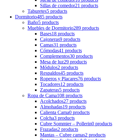
Sillas de comedor
21 products
Taburetes
5 products
Dormitorio
485 products
Baño
5 products
Muebles de Dormitorio
289 products
Bases
18 products
Cajoneras
9 products
Camas
31 products
Cómodas
41 products
Complementos
30 products
Mesa de luz
29 products
Módulos
2 products
Respaldos
45 products
Roperos y Placares
76 products
Tocadores
12 products
Zapateras
5 products
Ropa de Cama
108 products
Acolchados
27 products
Almohadas
19 products
Calienta Cama
0 products
Colcha
3 products
Cubre Sommier – Pollerin
0 products
Frazadas
2 products
Mantas – Cubre camas
2 products