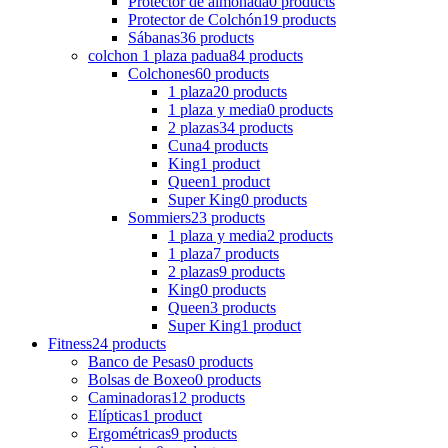
Protector de almohada
0 products
Protector de Colchón
19 products
Sábanas
36 products
colchon 1 plaza padua
84 products
Colchones
60 products
1 plaza
20 products
1 plaza y media
0 products
2 plazas
34 products
Cuna
4 products
King
1 product
Queen
1 product
Super King
0 products
Sommiers
23 products
1 plaza y media
2 products
1 plaza
7 products
2 plazas
9 products
King
0 products
Queen
3 products
Super King
1 product
Fitness
24 products
Banco de Pesas
0 products
Bolsas de Boxeo
0 products
Caminadoras
12 products
Elípticas
1 product
Ergométricas
9 products