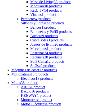
Mesa de Living
33 products
Modulares
0 products
Rack TV
54 products
Vineras
1 product
Percheros
4 products
Sillones y Sofás
144 products
Bancos
1 product
Banquetas y Puff
5 products
Butacas
9 products
Cubre sofás
3 products
Juegos de living
26 products
Mecedoras
1 product
Poltronas
24 products
Recliners
28 products
Sofá Cama
12 products
Sofás
49 products
Máquinas de coser
12 products
Monopatines
18 products
Eléctricos
18 products
Motos
36 products
ARES
1 product
Baccio
16 products
KEEWAY
1 product
Motocarros
1 product
Motos Eléctricas
4 products