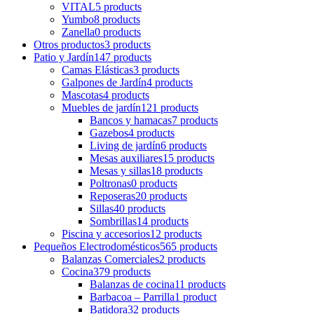
VITAL
5 products
Yumbo
8 products
Zanella
0 products
Otros productos
3 products
Patio y Jardín
147 products
Camas Elásticas
3 products
Galpones de Jardín
4 products
Mascotas
4 products
Muebles de jardín
121 products
Bancos y hamacas
7 products
Gazebos
4 products
Living de jardín
6 products
Mesas auxiliares
15 products
Mesas y sillas
18 products
Poltronas
0 products
Reposeras
20 products
Sillas
40 products
Sombrillas
14 products
Piscina y accesorios
12 products
Pequeños Electrodomésticos
565 products
Balanzas Comerciales
2 products
Cocina
379 products
Balanzas de cocina
11 products
Barbacoa – Parrilla
1 product
Batidora
32 products