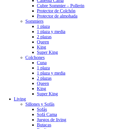
Calienta Cama
Cubre Sommier – Pollerin
Protector de Colchón
Protector de almohada
Sommiers
1 plaza
1 plaza y media
2 plazas
Queen
King
Super King
Colchones
Cuna
1 plaza
1 plaza y media
2 plazas
Queen
King
Super King
Living
Sillones y Sofás
Sofás
Sofá Cama
Juegos de living
Butacas