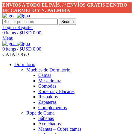
ENVÍOS A TODO EL PAÍS. / / ENVÍOS GRATIS DENTRO
DE CARMELO Y N. PALMIRA
Search
Login / Register
0
items
/
$USD
0.00
Menu
0
items
/
$USD
0.00
CATÁLOGO
Dormitorio
Muebles de Dormitorio
Camas
Mesa de luz
Cómodas
Roperos y Placares
Respaldos
Zapateras
Complementos
Ropa de Cama
Sábanas
Acolchados
Mantas – Cubre camas