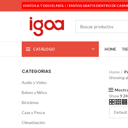
ENVÍOS A TODO EL PAÍS. / / ENVÍOS GRATIS DENTRO DE CARM
CATÁLOGO
HOME
TI
CATEGORIAS
Home
P
Showing al
Audio y Video
Mostra
Bebes y Niños
Show
9
2
Bicicletas
Caza y Pesca
Climatización