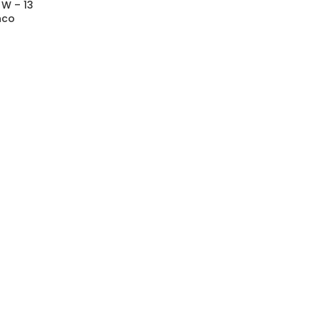
 W – 13
nco