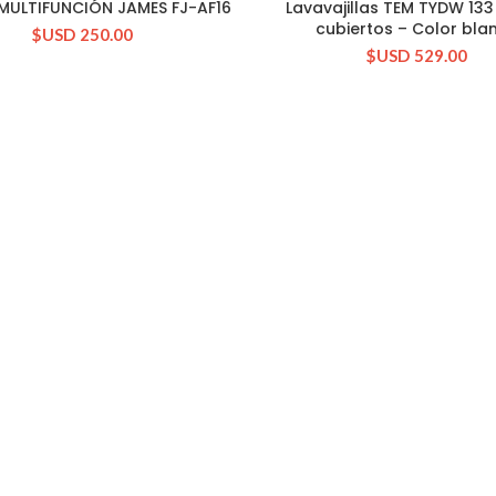
ULTIFUNCIÓN JAMES FJ-AF16
Lavavajillas TEM TYDW 133
CONSULTAR STOCK
CONSULTAR STOCK
cubiertos – Color bla
$USD
250.00
$USD
529.00