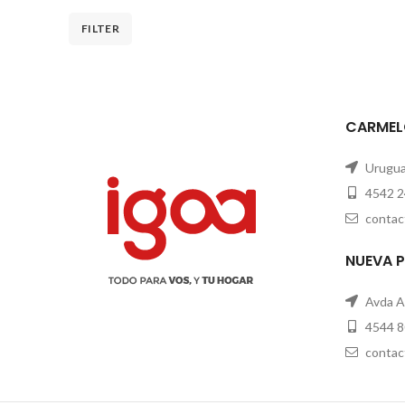
FILTER
CARMEL
Uruguay
4542 2
contac
NUEVA 
Avda A
4544 8
contac