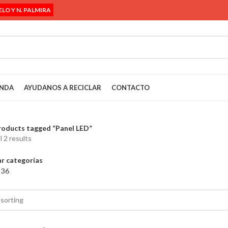
ELO Y N. PALMIRA
ENDA
AYUDANOS A RECICLAR
CONTACTO
roducts tagged “Panel LED”
l 2 results
r categorías
4
36