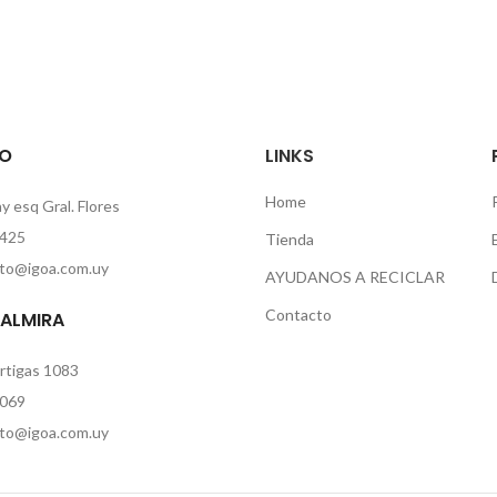
O
LINKS
Home
 esq Gral. Flores
425
Tienda
to@igoa.com.uy
AYUDANOS A RECICLAR
Contacto
PALMIRA
rtigas 1083
069
to@igoa.com.uy