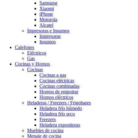
Samsung
Xiaomi
iPhone
Motorola
Alcatel
Impresoras e Insumos
Impresoras
Insumos
Calefones
Eléctricos
Gas
Cocinas y Hornos
Cocinas
Cocinas a gas
Cocinas eléctricas
Cocinas combinadas
Hornos de empotrar
Hornos eléctricos
Heladeras / Freezers / Frigobares
Heladera frío húmedo
Heladera frío seco
Freezers
Heladera expositoras
Muebles de cocina
Menaje de cocina