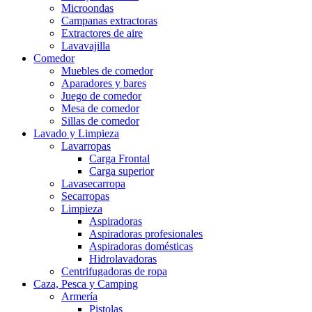
Microondas
Campanas extractoras
Extractores de aire
Lavavajilla
Comedor
Muebles de comedor
Aparadores y bares
Juego de comedor
Mesa de comedor
Sillas de comedor
Lavado y Limpieza
Lavarropas
Carga Frontal
Carga superior
Lavasecarropa
Secarropas
Limpieza
Aspiradoras
Aspiradoras profesionales
Aspiradoras domésticas
Hidrolavadoras
Centrifugadoras de ropa
Caza, Pesca y Camping
Armería
Pistolas