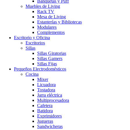
Banquetas y Puff
Muebles de Living
Rack TV
Mesa de Living
Estanterías y Bibliotecas
Modulares
Complementos
Escritorio y Oficina
Escritorios
Sillas
Sillas Giratorias
Sillas Gamers
Sillas Fijas
Pequeños Electrodomésticos
Cocina
Mixer
Licuadora
Tostadora
Jarra eléctrica
Multiprocesadora
Cafetera
Batidora
Exprimidores
Jugueras
Sandwicheras