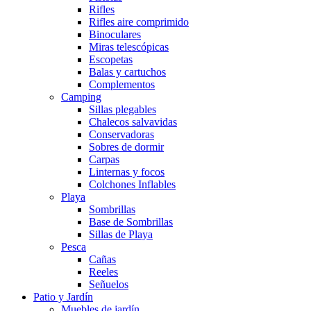
Rifles
Rifles aire comprimido
Binoculares
Miras telescópicas
Escopetas
Balas y cartuchos
Complementos
Camping
Sillas plegables
Chalecos salvavidas
Conservadoras
Sobres de dormir
Carpas
Linternas y focos
Colchones Inflables
Playa
Sombrillas
Base de Sombrillas
Sillas de Playa
Pesca
Cañas
Reeles
Señuelos
Patio y Jardín
Muebles de jardín