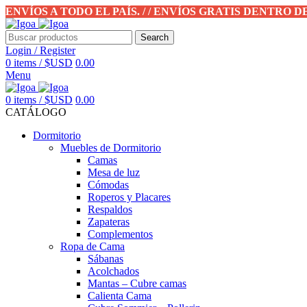
ENVÍOS A TODO EL PAÍS. / / ENVÍOS GRATIS DENTRO 
Search
Login / Register
0
items
/
$USD
0.00
Menu
0
items
/
$USD
0.00
CATÁLOGO
Dormitorio
Muebles de Dormitorio
Camas
Mesa de luz
Cómodas
Roperos y Placares
Respaldos
Zapateras
Complementos
Ropa de Cama
Sábanas
Acolchados
Mantas – Cubre camas
Calienta Cama