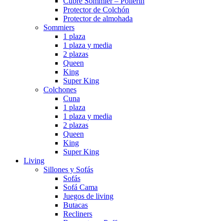
Cubre Sommier – Pollerin
Protector de Colchón
Protector de almohada
Sommiers
1 plaza
1 plaza y media
2 plazas
Queen
King
Super King
Colchones
Cuna
1 plaza
1 plaza y media
2 plazas
Queen
King
Super King
Living
Sillones y Sofás
Sofás
Sofá Cama
Juegos de living
Butacas
Recliners