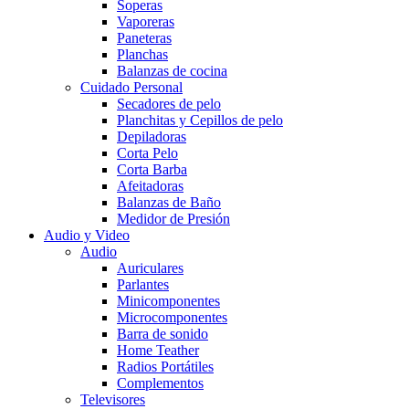
Soperas
Vaporeras
Paneteras
Planchas
Balanzas de cocina
Cuidado Personal
Secadores de pelo
Planchitas y Cepillos de pelo
Depiladoras
Corta Pelo
Corta Barba
Afeitadoras
Balanzas de Baño
Medidor de Presión
Audio y Video
Audio
Auriculares
Parlantes
Minicomponentes
Microcomponentes
Barra de sonido
Home Teather
Radios Portátiles
Complementos
Televisores