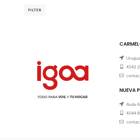
FILTER
CARMEL
Uruguay
4542 2
contac
NUEVA 
Avda A
4544 8
contac