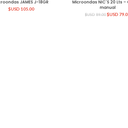
croondas JAMES J-18GR
Microondas NIC´S 20 Lts –
CONSULTAR STOCK
CONSULTAR STOCK
manual
$USD
105.00
$USD
79.
$USD
89.00