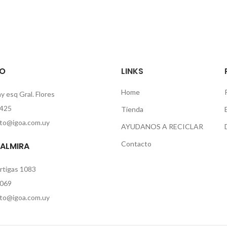
O
LINKS
Home
 esq Gral. Flores
425
Tienda
to@igoa.com.uy
AYUDANOS A RECICLAR
Contacto
PALMIRA
rtigas 1083
069
to@igoa.com.uy