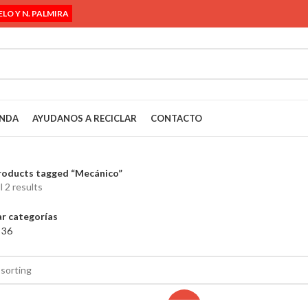
ELO Y N. PALMIRA
ENDA
AYUDANOS A RECICLAR
CONTACTO
roducts tagged “Mecánico”
l 2 results
r categorías
4
36
-11%