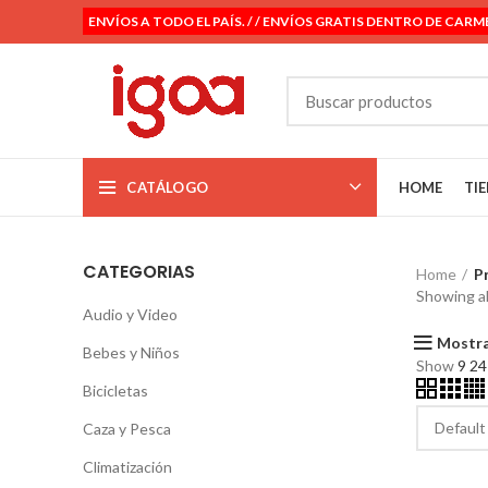
ENVÍOS A TODO EL PAÍS. / / ENVÍOS GRATIS DENTRO DE CARM
CATÁLOGO
HOME
TI
CATEGORIAS
Home
P
Showing al
Audio y Video
Mostra
Bebes y Niños
Show
9
2
Bicicletas
Caza y Pesca
Climatización