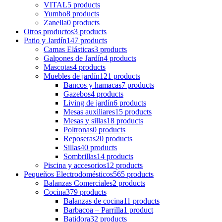
VITAL
5 products
Yumbo
8 products
Zanella
0 products
Otros productos
3 products
Patio y Jardín
147 products
Camas Elásticas
3 products
Galpones de Jardín
4 products
Mascotas
4 products
Muebles de jardín
121 products
Bancos y hamacas
7 products
Gazebos
4 products
Living de jardín
6 products
Mesas auxiliares
15 products
Mesas y sillas
18 products
Poltronas
0 products
Reposeras
20 products
Sillas
40 products
Sombrillas
14 products
Piscina y accesorios
12 products
Pequeños Electrodomésticos
565 products
Balanzas Comerciales
2 products
Cocina
379 products
Balanzas de cocina
11 products
Barbacoa – Parrilla
1 product
Batidora
32 products