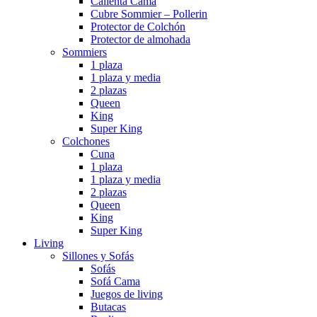
Calienta Cama
Cubre Sommier – Pollerin
Protector de Colchón
Protector de almohada
Sommiers
1 plaza
1 plaza y media
2 plazas
Queen
King
Super King
Colchones
Cuna
1 plaza
1 plaza y media
2 plazas
Queen
King
Super King
Living
Sillones y Sofás
Sofás
Sofá Cama
Juegos de living
Butacas