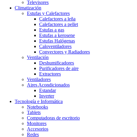
Televisores
Climatización
Estufas y Calefactores
Calefactores a leña
Calefactores a pellet
Estufas a gas
Estufas a kerosene
Estufas Halógenas
Caloventiladores
Convectores y Radiadores
Ventilación
Deshumificadores
Purificadores de aire
Extractores
Ventiladores
Aires Acondicionados
Estandar
Inverter
Tecnología e Informática
Notebooks
Tablets
Computadoras de escritorio
Monitores
Accesorios
Redes