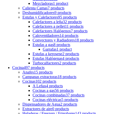
Mezcladoras
1 product
Calienta Camas
7 products
Deshumidificadores
9 products
Estufas y Calefactores
95 products
Calefactores a leña
32 products
Calefactores a pellet
11 products
Calefactores Halógenos
7 products
Caloventiladores
14 products
Convectores y Radiadores
18 products
Estufas a gas
8 products
Garrafas
1 product
Estufas a kerosene
2 products
Estufas Halógenas
4 products
Turbocalfactores
2 products
Cocina
497 products
Anafes
15 products
Campanas extractoras
18 products
Cocinas
102 products
A Leñas
4 products
Cocinas a gas
56 products
Cocinas combinadas
37 products
Cocinas eléctricas
5 products
Dispensadores de Agua
2 products
Extractores de aire
0 products
Heladeras / Freezers / Frigobares
143 products