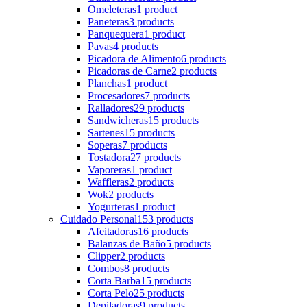
Omeleteras
1 product
Paneteras
3 products
Panquequera
1 product
Pavas
4 products
Picadora de Alimento
6 products
Picadoras de Carne
2 products
Planchas
1 product
Procesadores
7 products
Ralladores
29 products
Sandwicheras
15 products
Sartenes
15 products
Soperas
7 products
Tostadora
27 products
Vaporeras
1 product
Waffleras
2 products
Wok
2 products
Yogurteras
1 product
Cuidado Personal
153 products
Afeitadoras
16 products
Balanzas de Baño
5 products
Clipper
2 products
Combos
8 products
Corta Barba
15 products
Corta Pelo
25 products
Depiladoras
9 products