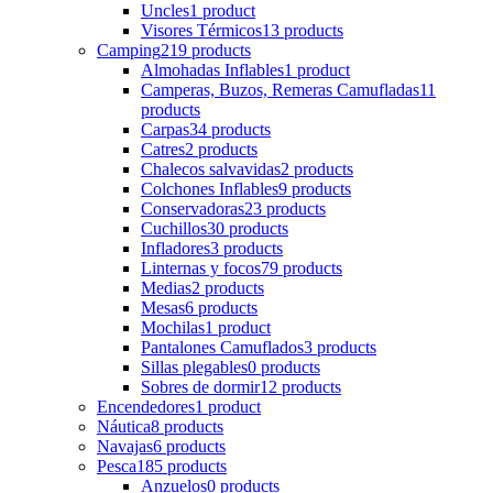
Uncles
1 product
Visores Térmicos
13 products
Camping
219 products
Almohadas Inflables
1 product
Camperas, Buzos, Remeras Camufladas
11
products
Carpas
34 products
Catres
2 products
Chalecos salvavidas
2 products
Colchones Inflables
9 products
Conservadoras
23 products
Cuchillos
30 products
Infladores
3 products
Linternas y focos
79 products
Medias
2 products
Mesas
6 products
Mochilas
1 product
Pantalones Camuflados
3 products
Sillas plegables
0 products
Sobres de dormir
12 products
Encendedores
1 product
Náutica
8 products
Navajas
6 products
Pesca
185 products
Anzuelos
0 products