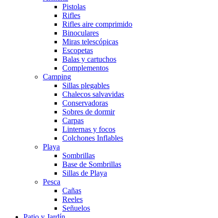
Pistolas
Rifles
Rifles aire comprimido
Binoculares
Miras telescópicas
Escopetas
Balas y cartuchos
Complementos
Camping
Sillas plegables
Chalecos salvavidas
Conservadoras
Sobres de dormir
Carpas
Linternas y focos
Colchones Inflables
Playa
Sombrillas
Base de Sombrillas
Sillas de Playa
Pesca
Cañas
Reeles
Señuelos
Patio y Jardín