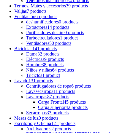
Teléfonos inalámbricos
4 products
Termos, Mates y accesorios
39 products
Valijas
7 products
Ventilación
65 products
deshumificadores
0 products
Extractores
14 products
Purificadores de aire
0 products
Turbocirculadores
1 product
Ventiladores
50 products
Bicicletas
141 products
Dama
32 products
Eléctricas
9 products
Hombre
38 products
Niños y niñas
64 products
Triciclos
1 product
Lavado
131 products
Centrifugadoras de ropa
6 products
Lavasecarropa
11 products
Lavarropas
87 products
Carga Frontal
45 products
Carga superior
42 products
Secarropas
33 products
Mesas de luz
0 products
Escritorio y Oficina
121 products
Archivadores
2 products