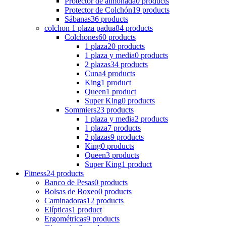
Protector de almohada
0 products
Protector de Colchón
19 products
Sábanas
36 products
colchon 1 plaza padua
84 products
Colchones
60 products
1 plaza
20 products
1 plaza y media
0 products
2 plazas
34 products
Cuna
4 products
King
1 product
Queen
1 product
Super King
0 products
Sommiers
23 products
1 plaza y media
2 products
1 plaza
7 products
2 plazas
9 products
King
0 products
Queen
3 products
Super King
1 product
Fitness
24 products
Banco de Pesas
0 products
Bolsas de Boxeo
0 products
Caminadoras
12 products
Elípticas
1 product
Ergométricas
9 products