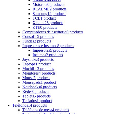
Motorola
0 products
REALME
2 products
Samsung
12 products
TCL
1 product
Xiaomi
26 products
ZTE
0 products
Computadoras de escritorio
0 products
Consolas
5 products
Fundas
2 products
Impresoras e Insumos
8 products
Impresoras
5 products
Insumos
2 products
Joysticks
3 products
Laptops
1 product
Mochilas
3 products
Monitores
4 products
Mouse
7 products
Mousepads
1 product
Notebooks
6 products
Redes
0 products
Tablets
5 products
Teclados
1 product
Teléfonos
14 products
Teléfonos de mesa
4 products