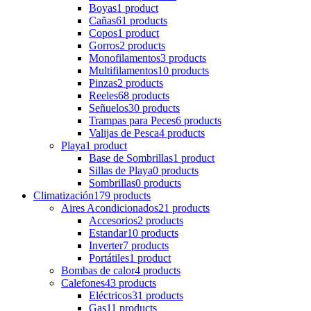
Boyas
1 product
Cañas
61 products
Copos
1 product
Gorros
2 products
Monofilamentos
3 products
Multifilamentos
10 products
Pinzas
2 products
Reeles
68 products
Señuelos
30 products
Trampas para Peces
6 products
Valijas de Pesca
4 products
Playa
1 product
Base de Sombrillas
1 product
Sillas de Playa
0 products
Sombrillas
0 products
Climatización
179 products
Aires Acondicionados
21 products
Accesorios
2 products
Estandar
10 products
Inverter
7 products
Portátiles
1 product
Bombas de calor
4 products
Calefones
43 products
Eléctricos
31 products
Gas
11 products