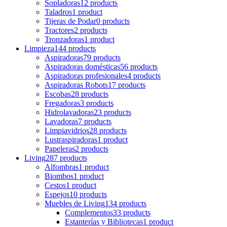
Sopladoras
12 products
Taladros
1 product
Tijeras de Podar
0 products
Tractores
2 products
Tronzadoras
1 product
Limpieza
144 products
Aspiradoras
79 products
Aspiradoras domésticas
56 products
Aspiradoras profesionales
4 products
Aspiradoras Robots
17 products
Escobas
28 products
Fregadoras
3 products
Hidrolavadoras
23 products
Lavadoras
7 products
Limpiavidrios
28 products
Lustraspiradoras
1 product
Papeleras
2 products
Living
287 products
Alfombras
1 product
Biombos
1 product
Cestos
1 product
Espejos
10 products
Muebles de Living
134 products
Complementos
33 products
Estanterías y Bibliotecas
1 product