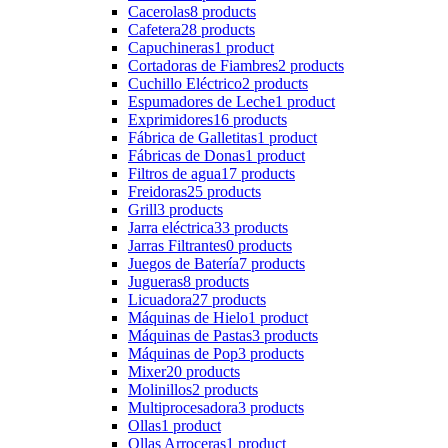
Cacerolas
8 products
Cafetera
28 products
Capuchineras
1 product
Cortadoras de Fiambres
2 products
Cuchillo Eléctrico
2 products
Espumadores de Leche
1 product
Exprimidores
16 products
Fábrica de Galletitas
1 product
Fábricas de Donas
1 product
Filtros de agua
17 products
Freidoras
25 products
Grill
3 products
Jarra eléctrica
33 products
Jarras Filtrantes
0 products
Juegos de Batería
7 products
Jugueras
8 products
Licuadora
27 products
Máquinas de Hielo
1 product
Máquinas de Pastas
3 products
Máquinas de Pop
3 products
Mixer
20 products
Molinillos
2 products
Multiprocesadora
3 products
Ollas
1 product
Ollas Arroceras
1 product