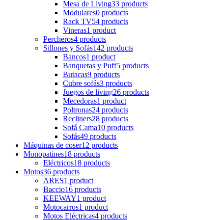
Mesa de Living
33 products
Modulares
0 products
Rack TV
54 products
Vineras
1 product
Percheros
4 products
Sillones y Sofás
142 products
Bancos
1 product
Banquetas y Puff
5 products
Butacas
9 products
Cubre sofás
3 products
Juegos de living
26 products
Mecedoras
1 product
Poltronas
24 products
Recliners
28 products
Sofá Cama
10 products
Sofás
49 products
Máquinas de coser
12 products
Monopatines
18 products
Eléctricos
18 products
Motos
36 products
ARES
1 product
Baccio
16 products
KEEWAY
1 product
Motocarros
1 product
Motos Eléctricas
4 products