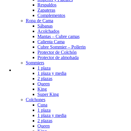
Respaldos
Zapateras
Complementos
Ropa de Cama
Sábanas
Acolchados
Mantas – Cubre camas
Calienta Cama
Cubre Sommier – Pollerin
Protector de Colchón
Protector de almohada
Sommiers
1 plaza
1 plaza y media
2 plazas
Queen
King
Super King
Colchones
Cuna
1 plaza
1 plaza y media
2 plazas
Queen