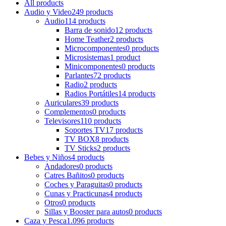
All
products
Audio y Video
249 products
Audio
114 products
Barra de sonido
12 products
Home Teather
2 products
Microcomponentes
0 products
Microsistemas
1 product
Minicomponentes
0 products
Parlantes
72 products
Radio
2 products
Radios Portátiles
14 products
Auriculares
39 products
Complementos
0 products
Televisores
110 products
Soportes TV
17 products
TV BOX
8 products
TV Sticks
2 products
Bebes y Niños
4 products
Andadores
0 products
Catres Bañitos
0 products
Coches y Paraguitas
0 products
Cunas y Practicunas
4 products
Otros
0 products
Sillas y Booster para autos
0 products
Caza y Pesca
1.096 products