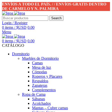
ENVÍOS A TODO EL PAÍS. / / ENVÍOS GRATIS DENTRO
DE CARMELO Y N. PALMIRA
Search
Login / Register
0
items
/
$USD
0.00
Menu
0
items
/
$USD
0.00
CATÁLOGO
Dormitorio
Muebles de Dormitorio
Camas
Mesa de luz
Cómodas
Roperos y Placares
Respaldos
Zapateras
Complementos
Ropa de Cama
Sábanas
Acolchados
Mantas – Cubre camas