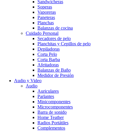
Sandwicheras
Soperas
Vaporeras
Paneteras
Planchas
Balanzas de cocina
Cuidado Personal
Secadores de pelo
Planchitas y Cepillos de pelo
Depiladoras
Corta Pelo
Corta Barba
Afeitadoras
Balanzas de Baño
Medidor de Presión
Audio y Video
Audio
Auriculares
Parlantes
Minicomponentes
Microcomponentes
Barra de sonido
Home Teather
Radios Portátiles
Complementos