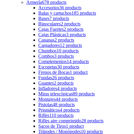
Armería
678 products
Accesorios
36 products
Balas y cartuchos
185 products
Bases
7 products
Binoculares
2 products
Cajas Fuertes
2 products
Cajas Plásticas
3 products
Cananas
2 products
Cargadores
12 products
Chumbos
10 products
Combos
3 products
Complementos
14 products
Escopetas
30 products
Frenos de Bocas
1 product
Fundas
26 products
Guantes
2 products
Infladores
4 products
Miras telescópicas
89 products
Montajes
44 products
Pistolas
48 products
Prismáticos
4 products
Rifles
110 products
Rifles aire comprimido
28 products
Sacos de Tiros
1 product
Trípodes / Monópodes
10 products