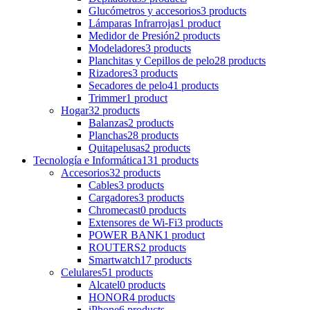
Glucómetros y accesorios
3 products
Lámparas Infrarrojas
1 product
Medidor de Presión
2 products
Modeladores
3 products
Planchitas y Cepillos de pelo
28 products
Rizadores
3 products
Secadores de pelo
41 products
Trimmer
1 product
Hogar
32 products
Balanzas
2 products
Planchas
28 products
Quitapelusas
2 products
Tecnología e Informática
131 products
Accesorios
32 products
Cables
3 products
Cargadores
3 products
Chromecast
0 products
Extensores de Wi-Fi
3 products
POWER BANK
1 product
ROUTERS
2 products
Smartwatch
17 products
Celulares
51 products
Alcatel
0 products
HONOR
4 products
iPhone
6 products