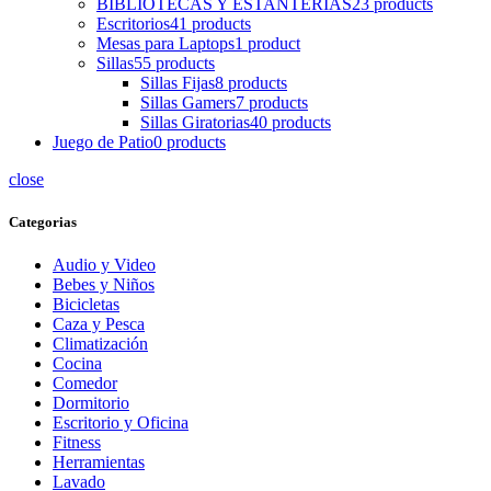
BIBLIOTECAS Y ESTANTERIAS
23 products
Escritorios
41 products
Mesas para Laptops
1 product
Sillas
55 products
Sillas Fijas
8 products
Sillas Gamers
7 products
Sillas Giratorias
40 products
Juego de Patio
0 products
close
Categorias
Audio y Video
Bebes y Niños
Bicicletas
Caza y Pesca
Climatización
Cocina
Comedor
Dormitorio
Escritorio y Oficina
Fitness
Herramientas
Lavado