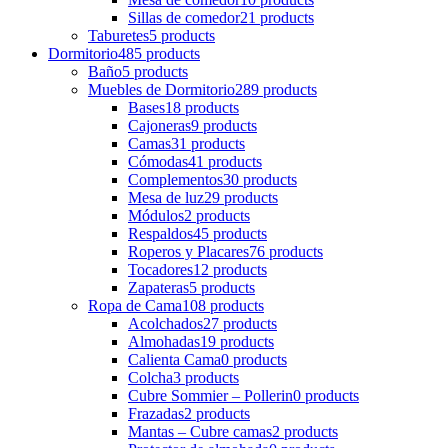
Sillas de comedor
21 products
Taburetes
5 products
Dormitorio
485 products
Baño
5 products
Muebles de Dormitorio
289 products
Bases
18 products
Cajoneras
9 products
Camas
31 products
Cómodas
41 products
Complementos
30 products
Mesa de luz
29 products
Módulos
2 products
Respaldos
45 products
Roperos y Placares
76 products
Tocadores
12 products
Zapateras
5 products
Ropa de Cama
108 products
Acolchados
27 products
Almohadas
19 products
Calienta Cama
0 products
Colcha
3 products
Cubre Sommier – Pollerin
0 products
Frazadas
2 products
Mantas – Cubre camas
2 products