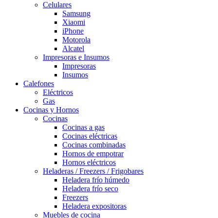
Celulares
Samsung
Xiaomi
iPhone
Motorola
Alcatel
Impresoras e Insumos
Impresoras
Insumos
Calefones
Eléctricos
Gas
Cocinas y Hornos
Cocinas
Cocinas a gas
Cocinas eléctricas
Cocinas combinadas
Hornos de empotrar
Hornos eléctricos
Heladeras / Freezers / Frigobares
Heladera frío húmedo
Heladera frío seco
Freezers
Heladera expositoras
Muebles de cocina