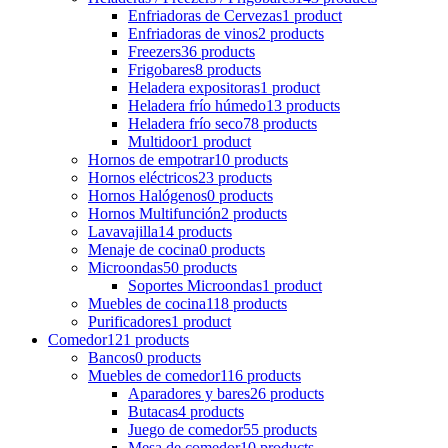
Enfriadoras de Cervezas
1 product
Enfriadoras de vinos
2 products
Freezers
36 products
Frigobares
8 products
Heladera expositoras
1 product
Heladera frío húmedo
13 products
Heladera frío seco
78 products
Multidoor
1 product
Hornos de empotrar
10 products
Hornos eléctricos
23 products
Hornos Halógenos
0 products
Hornos Multifunción
2 products
Lavavajilla
14 products
Menaje de cocina
0 products
Microondas
50 products
Soportes Microondas
1 product
Muebles de cocina
118 products
Purificadores
1 product
Comedor
121 products
Bancos
0 products
Muebles de comedor
116 products
Aparadores y bares
26 products
Butacas
4 products
Juego de comedor
55 products
Mesa de comedor
10 products