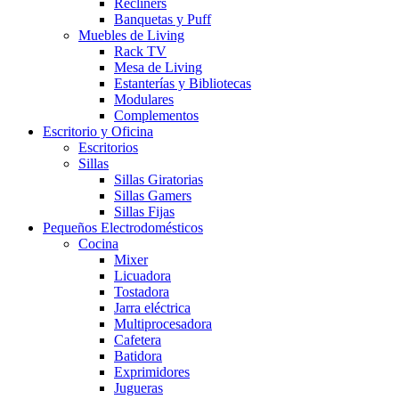
Recliners
Banquetas y Puff
Muebles de Living
Rack TV
Mesa de Living
Estanterías y Bibliotecas
Modulares
Complementos
Escritorio y Oficina
Escritorios
Sillas
Sillas Giratorias
Sillas Gamers
Sillas Fijas
Pequeños Electrodomésticos
Cocina
Mixer
Licuadora
Tostadora
Jarra eléctrica
Multiprocesadora
Cafetera
Batidora
Exprimidores
Jugueras