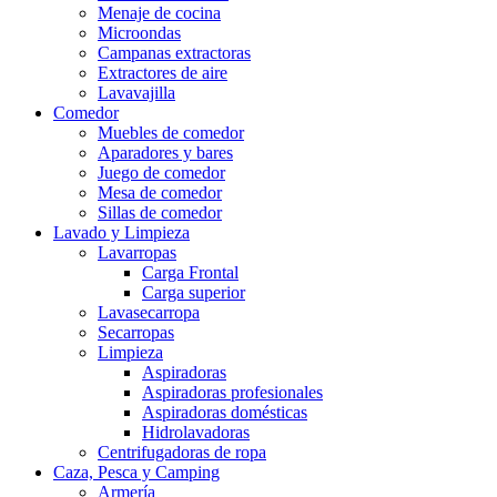
Menaje de cocina
Microondas
Campanas extractoras
Extractores de aire
Lavavajilla
Comedor
Muebles de comedor
Aparadores y bares
Juego de comedor
Mesa de comedor
Sillas de comedor
Lavado y Limpieza
Lavarropas
Carga Frontal
Carga superior
Lavasecarropa
Secarropas
Limpieza
Aspiradoras
Aspiradoras profesionales
Aspiradoras domésticas
Hidrolavadoras
Centrifugadoras de ropa
Caza, Pesca y Camping
Armería