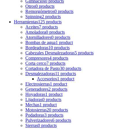
Gimnacios
0 products
Otros
0 products
Remorgómetros
0 products
Spinning
2 products
Herramientas
125 products
Aceites
7 products
Amoladora
0 products
Atornilladores
0 products
Bombas de agua
1 product
Bordeadoras
10 products
Cabezales Desmalezadoras
5 products
Compresores
4 products
Corta cerco
7 products
Cortadora de Pasto
30 products
Desmalezadoras
11 products
Accesorios
1 product
Electrosierras
1 product
Generadores
2 products
Hoyadoras
1 product
Lijadoras
0 products
Mechas
1 product
Motosierras
20 products
Podadoras
3 products
Pulverizadores
6 products
Sierras
0 products