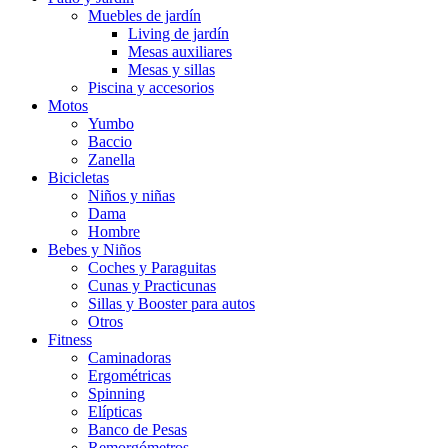
Muebles de jardín
Living de jardín
Mesas auxiliares
Mesas y sillas
Piscina y accesorios
Motos
Yumbo
Baccio
Zanella
Bicicletas
Niños y niñas
Dama
Hombre
Bebes y Niños
Coches y Paraguitas
Cunas y Practicunas
Sillas y Booster para autos
Otros
Fitness
Caminadoras
Ergométricas
Spinning
Elípticas
Banco de Pesas
Remorgómetros