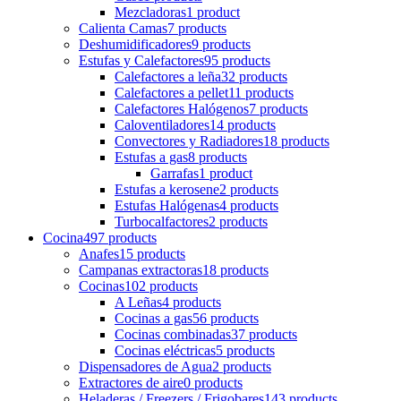
Mezcladoras
1 product
Calienta Camas
7 products
Deshumidificadores
9 products
Estufas y Calefactores
95 products
Calefactores a leña
32 products
Calefactores a pellet
11 products
Calefactores Halógenos
7 products
Caloventiladores
14 products
Convectores y Radiadores
18 products
Estufas a gas
8 products
Garrafas
1 product
Estufas a kerosene
2 products
Estufas Halógenas
4 products
Turbocalfactores
2 products
Cocina
497 products
Anafes
15 products
Campanas extractoras
18 products
Cocinas
102 products
A Leñas
4 products
Cocinas a gas
56 products
Cocinas combinadas
37 products
Cocinas eléctricas
5 products
Dispensadores de Agua
2 products
Extractores de aire
0 products
Heladeras / Freezers / Frigobares
143 products