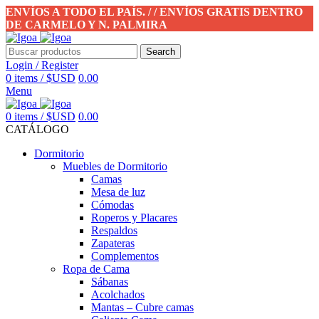
ENVÍOS A TODO EL PAÍS. / / ENVÍOS GRATIS DENTRO
DE CARMELO Y N. PALMIRA
Search
Login / Register
0
items
/
$USD
0.00
Menu
0
items
/
$USD
0.00
CATÁLOGO
Dormitorio
Muebles de Dormitorio
Camas
Mesa de luz
Cómodas
Roperos y Placares
Respaldos
Zapateras
Complementos
Ropa de Cama
Sábanas
Acolchados
Mantas – Cubre camas