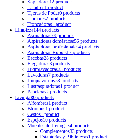
Sopladoras
12 products
Taladros
1 product
Tijeras de Podar
0 products
Tractores
2 products
Tronzadoras
1 product
Limpieza
144 products
Aspiradoras
79 products
Aspiradoras domésticas
56 products
Aspiradoras profesionales
4 products
Aspiradoras Robots
17 products
Escobas
28 products
Fregadoras
3 products
Hidrolavadoras
23 products
Lavadoras
7 products
Limpiavidrios
28 products
Lustraspiradoras
1 product
Papeleras
2 products
Living
289 products
Alfombras
1 product
Biombos
1 product
Cestos
1 product
Espejos
10 products
Muebles de Living
134 products
Complementos
33 products
Estanterías y Bibliotecas
1 product