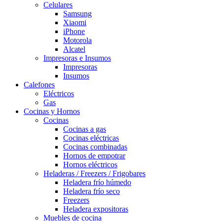
Celulares
Samsung
Xiaomi
iPhone
Motorola
Alcatel
Impresoras e Insumos
Impresoras
Insumos
Calefones
Eléctricos
Gas
Cocinas y Hornos
Cocinas
Cocinas a gas
Cocinas eléctricas
Cocinas combinadas
Hornos de empotrar
Hornos eléctricos
Heladeras / Freezers / Frigobares
Heladera frío húmedo
Heladera frío seco
Freezers
Heladera expositoras
Muebles de cocina