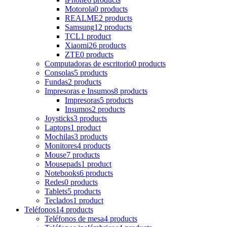
Motorola
0 products
REALME
2 products
Samsung
12 products
TCL
1 product
Xiaomi
26 products
ZTE
0 products
Computadoras de escritorio
0 products
Consolas
5 products
Fundas
2 products
Impresoras e Insumos
8 products
Impresoras
5 products
Insumos
2 products
Joysticks
3 products
Laptops
1 product
Mochilas
3 products
Monitores
4 products
Mouse
7 products
Mousepads
1 product
Notebooks
6 products
Redes
0 products
Tablets
5 products
Teclados
1 product
Teléfonos
14 products
Teléfonos de mesa
4 products