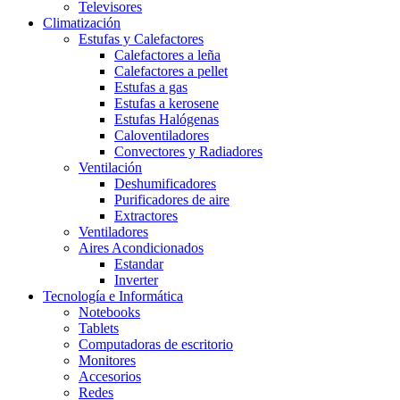
Televisores
Climatización
Estufas y Calefactores
Calefactores a leña
Calefactores a pellet
Estufas a gas
Estufas a kerosene
Estufas Halógenas
Caloventiladores
Convectores y Radiadores
Ventilación
Deshumificadores
Purificadores de aire
Extractores
Ventiladores
Aires Acondicionados
Estandar
Inverter
Tecnología e Informática
Notebooks
Tablets
Computadoras de escritorio
Monitores
Accesorios
Redes