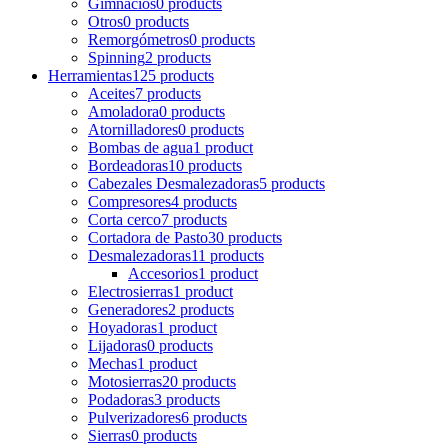
Gimnacios
0 products
Otros
0 products
Remorgómetros
0 products
Spinning
2 products
Herramientas
125 products
Aceites
7 products
Amoladora
0 products
Atornilladores
0 products
Bombas de agua
1 product
Bordeadoras
10 products
Cabezales Desmalezadoras
5 products
Compresores
4 products
Corta cerco
7 products
Cortadora de Pasto
30 products
Desmalezadoras
11 products
Accesorios
1 product
Electrosierras
1 product
Generadores
2 products
Hoyadoras
1 product
Lijadoras
0 products
Mechas
1 product
Motosierras
20 products
Podadoras
3 products
Pulverizadores
6 products
Sierras
0 products