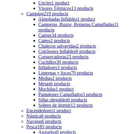
Uncles
1 product
Visores Térmicos
13 products
Camping
219 products
Almohadas Inflables
1 product
Camperas, Buzos, Remeras Camufladas
11
products
Carpas
34 products
Catres
2 products
Chalecos salvavidas
2 products
Colchones Inflables
9 products
Conservadoras
23 products
Cuchillos
30 products
Infladores
3 products
Linternas y focos
79 products
Medias
2 products
Mesas
6 products
Mochilas
1 product
Pantalones Camuflados
3 products
Sillas plegables
0 products
Sobres de dormir
12 products
Encendedores
1 product
Náutica
8 products
Navajas
6 products
Pesca
185 products
Anzuelos
0 products