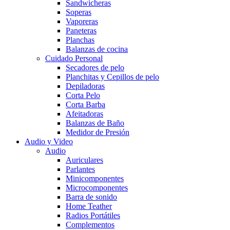
Sandwicheras
Soperas
Vaporeras
Paneteras
Planchas
Balanzas de cocina
Cuidado Personal
Secadores de pelo
Planchitas y Cepillos de pelo
Depiladoras
Corta Pelo
Corta Barba
Afeitadoras
Balanzas de Baño
Medidor de Presión
Audio y Video
Audio
Auriculares
Parlantes
Minicomponentes
Microcomponentes
Barra de sonido
Home Teather
Radios Portátiles
Complementos