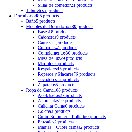
Sillas de comedor
21 products
Taburetes
5 products
Dormitorio
485 products
Baño
5 products
Muebles de Dormitorio
289 products
Bases
18 products
Cajoneras
9 products
Camas
31 products
Cómodas
41 products
Complementos
30 products
Mesa de luz
29 products
Módulos
2 products
Respaldos
45 products
Roperos y Placares
76 products
Tocadores
12 products
Zapateras
5 products
Ropa de Cama
108 products
Acolchados
27 products
Almohadas
19 products
Calienta Cama
0 products
Colcha
3 products
Cubre Sommier – Pollerin
0 products
Frazadas
2 products
Mantas – Cubre camas
2 products