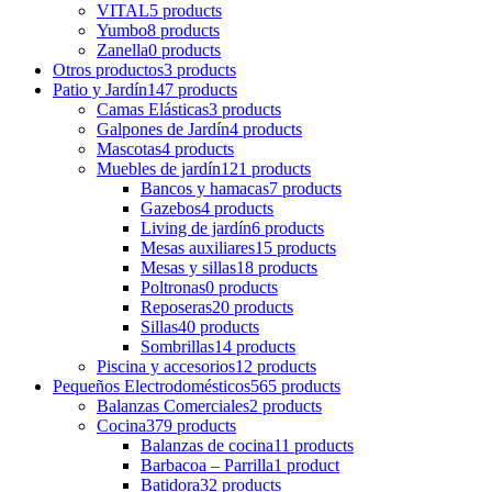
VITAL
5 products
Yumbo
8 products
Zanella
0 products
Otros productos
3 products
Patio y Jardín
147 products
Camas Elásticas
3 products
Galpones de Jardín
4 products
Mascotas
4 products
Muebles de jardín
121 products
Bancos y hamacas
7 products
Gazebos
4 products
Living de jardín
6 products
Mesas auxiliares
15 products
Mesas y sillas
18 products
Poltronas
0 products
Reposeras
20 products
Sillas
40 products
Sombrillas
14 products
Piscina y accesorios
12 products
Pequeños Electrodomésticos
565 products
Balanzas Comerciales
2 products
Cocina
379 products
Balanzas de cocina
11 products
Barbacoa – Parrilla
1 product
Batidora
32 products