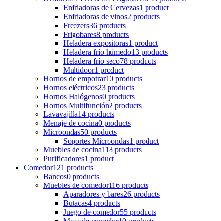
Enfriadoras de Cervezas
1 product
Enfriadoras de vinos
2 products
Freezers
36 products
Frigobares
8 products
Heladera expositoras
1 product
Heladera frío húmedo
13 products
Heladera frío seco
78 products
Multidoor
1 product
Hornos de empotrar
10 products
Hornos eléctricos
23 products
Hornos Halógenos
0 products
Hornos Multifunción
2 products
Lavavajilla
14 products
Menaje de cocina
0 products
Microondas
50 products
Soportes Microondas
1 product
Muebles de cocina
118 products
Purificadores
1 product
Comedor
121 products
Bancos
0 products
Muebles de comedor
116 products
Aparadores y bares
26 products
Butacas
4 products
Juego de comedor
55 products
Mesa de comedor
10 products