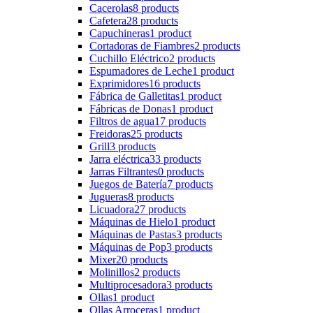
Cacerolas
8 products
Cafetera
28 products
Capuchineras
1 product
Cortadoras de Fiambres
2 products
Cuchillo Eléctrico
2 products
Espumadores de Leche
1 product
Exprimidores
16 products
Fábrica de Galletitas
1 product
Fábricas de Donas
1 product
Filtros de agua
17 products
Freidoras
25 products
Grill
3 products
Jarra eléctrica
33 products
Jarras Filtrantes
0 products
Juegos de Batería
7 products
Jugueras
8 products
Licuadora
27 products
Máquinas de Hielo
1 product
Máquinas de Pastas
3 products
Máquinas de Pop
3 products
Mixer
20 products
Molinillos
2 products
Multiprocesadora
3 products
Ollas
1 product
Ollas Arroceras
1 product