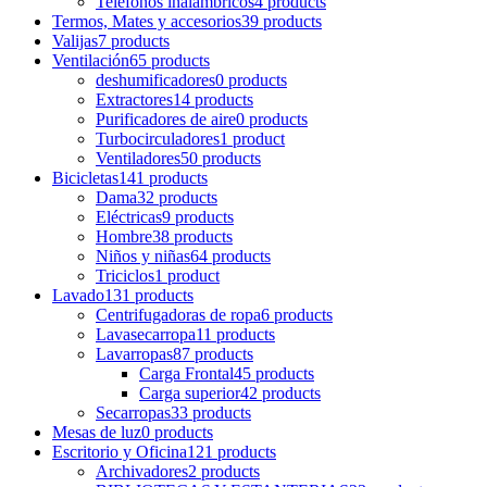
Teléfonos inalámbricos
4 products
Termos, Mates y accesorios
39 products
Valijas
7 products
Ventilación
65 products
deshumificadores
0 products
Extractores
14 products
Purificadores de aire
0 products
Turbocirculadores
1 product
Ventiladores
50 products
Bicicletas
141 products
Dama
32 products
Eléctricas
9 products
Hombre
38 products
Niños y niñas
64 products
Triciclos
1 product
Lavado
131 products
Centrifugadoras de ropa
6 products
Lavasecarropa
11 products
Lavarropas
87 products
Carga Frontal
45 products
Carga superior
42 products
Secarropas
33 products
Mesas de luz
0 products
Escritorio y Oficina
121 products
Archivadores
2 products