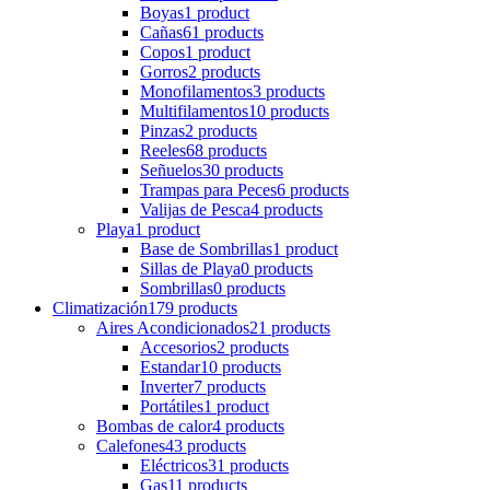
Boyas
1 product
Cañas
61 products
Copos
1 product
Gorros
2 products
Monofilamentos
3 products
Multifilamentos
10 products
Pinzas
2 products
Reeles
68 products
Señuelos
30 products
Trampas para Peces
6 products
Valijas de Pesca
4 products
Playa
1 product
Base de Sombrillas
1 product
Sillas de Playa
0 products
Sombrillas
0 products
Climatización
179 products
Aires Acondicionados
21 products
Accesorios
2 products
Estandar
10 products
Inverter
7 products
Portátiles
1 product
Bombas de calor
4 products
Calefones
43 products
Eléctricos
31 products
Gas
11 products