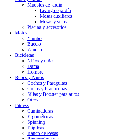
Muebles de jardín
Living de jardín
Mesas auxiliares
Mesas y sillas
Piscina y accesorios
Motos
Yumbo
Baccio
Zanella
Bicicletas
Niños y niñas
Dama
Hombre
Bebes y Niños
Coches y Paraguitas
Cunas y Practicunas
Sillas y Booster para autos
Otros
Fitness
Caminadoras
Ergométricas
Spinning
Elípticas
Banco de Pesas
Remorgómetros