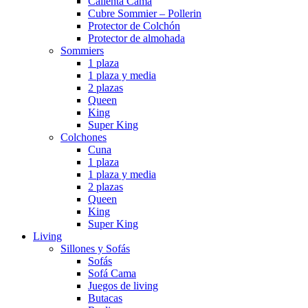
Calienta Cama
Cubre Sommier – Pollerin
Protector de Colchón
Protector de almohada
Sommiers
1 plaza
1 plaza y media
2 plazas
Queen
King
Super King
Colchones
Cuna
1 plaza
1 plaza y media
2 plazas
Queen
King
Super King
Living
Sillones y Sofás
Sofás
Sofá Cama
Juegos de living
Butacas