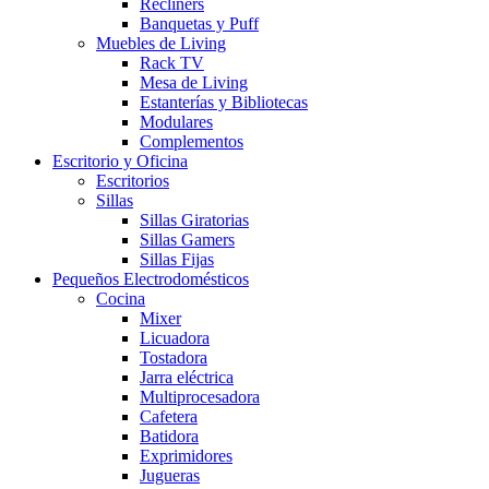
Recliners
Banquetas y Puff
Muebles de Living
Rack TV
Mesa de Living
Estanterías y Bibliotecas
Modulares
Complementos
Escritorio y Oficina
Escritorios
Sillas
Sillas Giratorias
Sillas Gamers
Sillas Fijas
Pequeños Electrodomésticos
Cocina
Mixer
Licuadora
Tostadora
Jarra eléctrica
Multiprocesadora
Cafetera
Batidora
Exprimidores
Jugueras