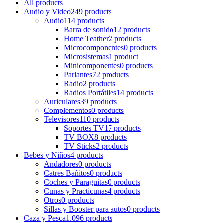
All
products
Audio y Video
249 products
Audio
114 products
Barra de sonido
12 products
Home Teather
2 products
Microcomponentes
0 products
Microsistemas
1 product
Minicomponentes
0 products
Parlantes
72 products
Radio
2 products
Radios Portátiles
14 products
Auriculares
39 products
Complementos
0 products
Televisores
110 products
Soportes TV
17 products
TV BOX
8 products
TV Sticks
2 products
Bebes y Niños
4 products
Andadores
0 products
Catres Bañitos
0 products
Coches y Paraguitas
0 products
Cunas y Practicunas
4 products
Otros
0 products
Sillas y Booster para autos
0 products
Caza y Pesca
1.096 products