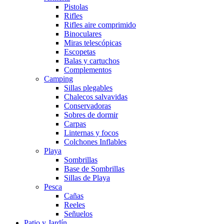
Pistolas
Rifles
Rifles aire comprimido
Binoculares
Miras telescópicas
Escopetas
Balas y cartuchos
Complementos
Camping
Sillas plegables
Chalecos salvavidas
Conservadoras
Sobres de dormir
Carpas
Linternas y focos
Colchones Inflables
Playa
Sombrillas
Base de Sombrillas
Sillas de Playa
Pesca
Cañas
Reeles
Señuelos
Patio y Jardín