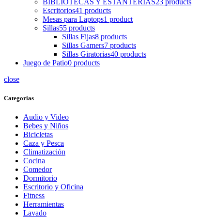
BIBLIOTECAS Y ESTANTERIAS
23 products
Escritorios
41 products
Mesas para Laptops
1 product
Sillas
55 products
Sillas Fijas
8 products
Sillas Gamers
7 products
Sillas Giratorias
40 products
Juego de Patio
0 products
close
Categorias
Audio y Video
Bebes y Niños
Bicicletas
Caza y Pesca
Climatización
Cocina
Comedor
Dormitorio
Escritorio y Oficina
Fitness
Herramientas
Lavado