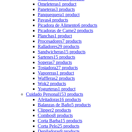
Omeleteras
1 product
Paneteras
3 products
Panquequera
1 product
Pavas
4 products
Picadora de Alimento
6 products
Picadoras de Carne
2 products
Planchas
1 product
Procesadores
7 products
Ralladores
29 products
Sandwicheras
15 products
Sartenes
15 products
Soperas
7 products
Tostadora
27 products
Vaporeras
1 product
Waffleras
2 products
Wok
2 products
Yogurteras
1 product
Cuidado Personal
153 products
Afeitadoras
16 products
Balanzas de Baño
5 products
Clipper
2 products
Combos
8 products
Corta Barba
15 products
Corta Pelo
25 products
Depiladoras
9 products