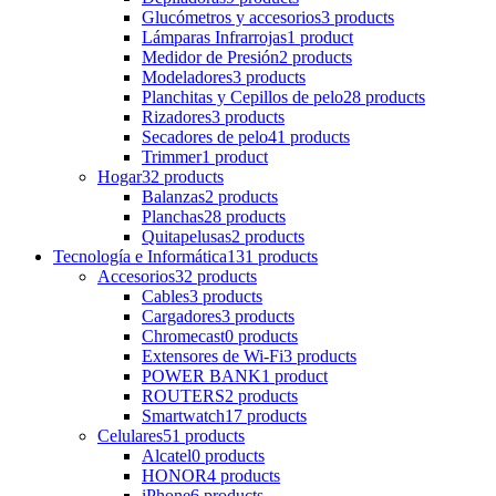
Glucómetros y accesorios
3 products
Lámparas Infrarrojas
1 product
Medidor de Presión
2 products
Modeladores
3 products
Planchitas y Cepillos de pelo
28 products
Rizadores
3 products
Secadores de pelo
41 products
Trimmer
1 product
Hogar
32 products
Balanzas
2 products
Planchas
28 products
Quitapelusas
2 products
Tecnología e Informática
131 products
Accesorios
32 products
Cables
3 products
Cargadores
3 products
Chromecast
0 products
Extensores de Wi-Fi
3 products
POWER BANK
1 product
ROUTERS
2 products
Smartwatch
17 products
Celulares
51 products
Alcatel
0 products
HONOR
4 products
iPhone
6 products