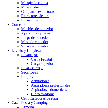
Menaje de cocina
Microondas
Campanas extractoras
Extractores de aire
Lavavajilla
Comedor
Muebles de comedor
Aparadores y bares
Juego de comedor
Mesa de comedor
Sillas de comedor
Lavado y Limpieza
Lavarropas
Carga Frontal
Carga superior
Lavasecarropa
Secarropas
Limpieza
Aspiradoras
Aspiradoras profesionales
Aspiradoras domésticas
Hidrolavadoras
Centrifugadoras de ropa
Caza, Pesca y Camping
Armería