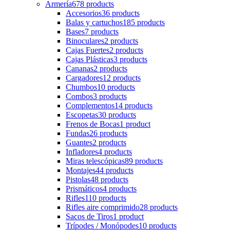
Armería
678 products
Accesorios
36 products
Balas y cartuchos
185 products
Bases
7 products
Binoculares
2 products
Cajas Fuertes
2 products
Cajas Plásticas
3 products
Cananas
2 products
Cargadores
12 products
Chumbos
10 products
Combos
3 products
Complementos
14 products
Escopetas
30 products
Frenos de Bocas
1 product
Fundas
26 products
Guantes
2 products
Infladores
4 products
Miras telescópicas
89 products
Montajes
44 products
Pistolas
48 products
Prismáticos
4 products
Rifles
110 products
Rifles aire comprimido
28 products
Sacos de Tiros
1 product
Trípodes / Monópodes
10 products