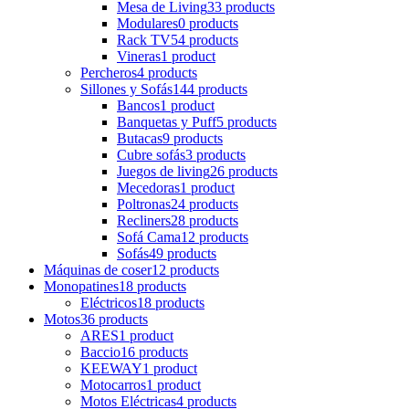
Mesa de Living
33 products
Modulares
0 products
Rack TV
54 products
Vineras
1 product
Percheros
4 products
Sillones y Sofás
144 products
Bancos
1 product
Banquetas y Puff
5 products
Butacas
9 products
Cubre sofás
3 products
Juegos de living
26 products
Mecedoras
1 product
Poltronas
24 products
Recliners
28 products
Sofá Cama
12 products
Sofás
49 products
Máquinas de coser
12 products
Monopatines
18 products
Eléctricos
18 products
Motos
36 products
ARES
1 product
Baccio
16 products
KEEWAY
1 product
Motocarros
1 product
Motos Eléctricas
4 products