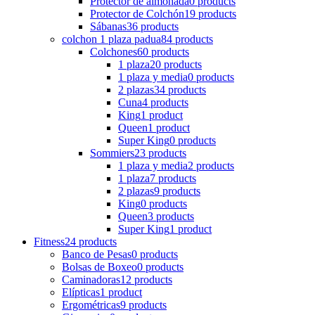
Protector de almohada
0 products
Protector de Colchón
19 products
Sábanas
36 products
colchon 1 plaza padua
84 products
Colchones
60 products
1 plaza
20 products
1 plaza y media
0 products
2 plazas
34 products
Cuna
4 products
King
1 product
Queen
1 product
Super King
0 products
Sommiers
23 products
1 plaza y media
2 products
1 plaza
7 products
2 plazas
9 products
King
0 products
Queen
3 products
Super King
1 product
Fitness
24 products
Banco de Pesas
0 products
Bolsas de Boxeo
0 products
Caminadoras
12 products
Elípticas
1 product
Ergométricas
9 products