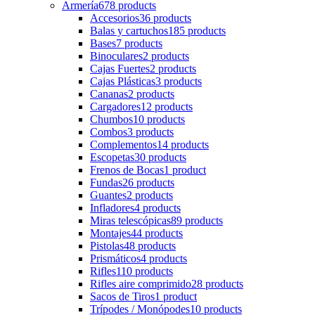
Armería
678 products
Accesorios
36 products
Balas y cartuchos
185 products
Bases
7 products
Binoculares
2 products
Cajas Fuertes
2 products
Cajas Plásticas
3 products
Cananas
2 products
Cargadores
12 products
Chumbos
10 products
Combos
3 products
Complementos
14 products
Escopetas
30 products
Frenos de Bocas
1 product
Fundas
26 products
Guantes
2 products
Infladores
4 products
Miras telescópicas
89 products
Montajes
44 products
Pistolas
48 products
Prismáticos
4 products
Rifles
110 products
Rifles aire comprimido
28 products
Sacos de Tiros
1 product
Trípodes / Monópodes
10 products