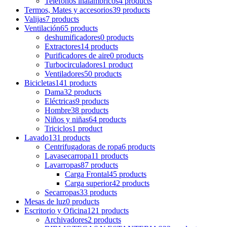
Teléfonos inalámbricos
4 products
Termos, Mates y accesorios
39 products
Valijas
7 products
Ventilación
65 products
deshumificadores
0 products
Extractores
14 products
Purificadores de aire
0 products
Turbocirculadores
1 product
Ventiladores
50 products
Bicicletas
141 products
Dama
32 products
Eléctricas
9 products
Hombre
38 products
Niños y niñas
64 products
Triciclos
1 product
Lavado
131 products
Centrifugadoras de ropa
6 products
Lavasecarropa
11 products
Lavarropas
87 products
Carga Frontal
45 products
Carga superior
42 products
Secarropas
33 products
Mesas de luz
0 products
Escritorio y Oficina
121 products
Archivadores
2 products