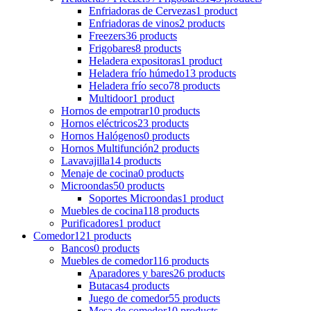
Enfriadoras de Cervezas
1 product
Enfriadoras de vinos
2 products
Freezers
36 products
Frigobares
8 products
Heladera expositoras
1 product
Heladera frío húmedo
13 products
Heladera frío seco
78 products
Multidoor
1 product
Hornos de empotrar
10 products
Hornos eléctricos
23 products
Hornos Halógenos
0 products
Hornos Multifunción
2 products
Lavavajilla
14 products
Menaje de cocina
0 products
Microondas
50 products
Soportes Microondas
1 product
Muebles de cocina
118 products
Purificadores
1 product
Comedor
121 products
Bancos
0 products
Muebles de comedor
116 products
Aparadores y bares
26 products
Butacas
4 products
Juego de comedor
55 products
Mesa de comedor
10 products