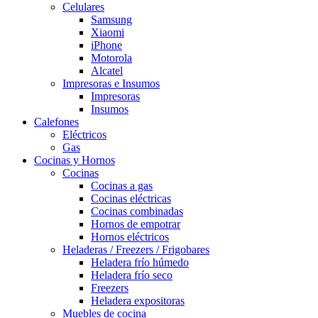
Celulares
Samsung
Xiaomi
iPhone
Motorola
Alcatel
Impresoras e Insumos
Impresoras
Insumos
Calefones
Eléctricos
Gas
Cocinas y Hornos
Cocinas
Cocinas a gas
Cocinas eléctricas
Cocinas combinadas
Hornos de empotrar
Hornos eléctricos
Heladeras / Freezers / Frigobares
Heladera frío húmedo
Heladera frío seco
Freezers
Heladera expositoras
Muebles de cocina