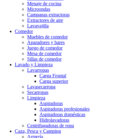
Menaje de cocina
Microondas
Campanas extractoras
Extractores de aire
Lavavajilla
Comedor
Muebles de comedor
Aparadores y bares
Juego de comedor
Mesa de comedor
Sillas de comedor
Lavado y Limpieza
Lavarropas
Carga Frontal
Carga superior
Lavasecarropa
Secarropas
Limpieza
Aspiradoras
Aspiradoras profesionales
Aspiradoras domésticas
Hidrolavadoras
Centrifugadoras de ropa
Caza, Pesca y Camping
Armería