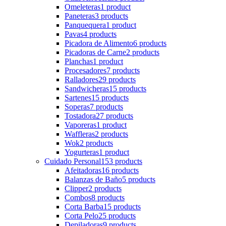
Omeleteras
1 product
Paneteras
3 products
Panquequera
1 product
Pavas
4 products
Picadora de Alimento
6 products
Picadoras de Carne
2 products
Planchas
1 product
Procesadores
7 products
Ralladores
29 products
Sandwicheras
15 products
Sartenes
15 products
Soperas
7 products
Tostadora
27 products
Vaporeras
1 product
Waffleras
2 products
Wok
2 products
Yogurteras
1 product
Cuidado Personal
153 products
Afeitadoras
16 products
Balanzas de Baño
5 products
Clipper
2 products
Combos
8 products
Corta Barba
15 products
Corta Pelo
25 products
Depiladoras
9 products