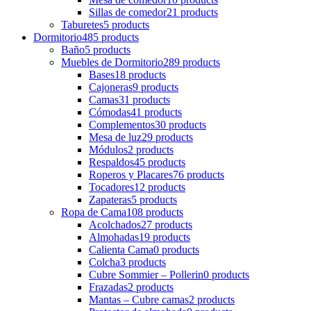
Sillas de comedor
21 products
Taburetes
5 products
Dormitorio
485 products
Baño
5 products
Muebles de Dormitorio
289 products
Bases
18 products
Cajoneras
9 products
Camas
31 products
Cómodas
41 products
Complementos
30 products
Mesa de luz
29 products
Módulos
2 products
Respaldos
45 products
Roperos y Placares
76 products
Tocadores
12 products
Zapateras
5 products
Ropa de Cama
108 products
Acolchados
27 products
Almohadas
19 products
Calienta Cama
0 products
Colcha
3 products
Cubre Sommier – Pollerin
0 products
Frazadas
2 products
Mantas – Cubre camas
2 products