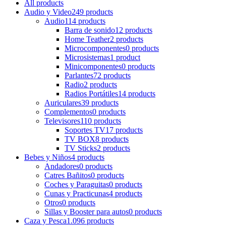
All
products
Audio y Video
249 products
Audio
114 products
Barra de sonido
12 products
Home Teather
2 products
Microcomponentes
0 products
Microsistemas
1 product
Minicomponentes
0 products
Parlantes
72 products
Radio
2 products
Radios Portátiles
14 products
Auriculares
39 products
Complementos
0 products
Televisores
110 products
Soportes TV
17 products
TV BOX
8 products
TV Sticks
2 products
Bebes y Niños
4 products
Andadores
0 products
Catres Bañitos
0 products
Coches y Paraguitas
0 products
Cunas y Practicunas
4 products
Otros
0 products
Sillas y Booster para autos
0 products
Caza y Pesca
1.096 products