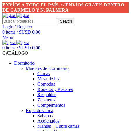
ENVÍOS A TODO EL PAÍS. / / ENVÍOS GRATIS DENTRO
DE CARMELO Y N. PALMIRA
Search
Login / Register
0
items
/
$USD
0.00
Menu
0
items
/
$USD
0.00
CATÁLOGO
Dormitorio
Muebles de Dormitorio
Camas
Mesa de luz
Cómodas
Roperos y Placares
Respaldos
Zapateras
Complementos
Ropa de Cama
Sábanas
Acolchados
Mantas – Cubre camas