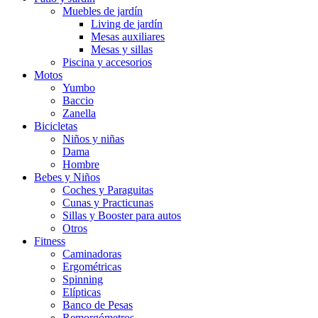
Muebles de jardín
Living de jardín
Mesas auxiliares
Mesas y sillas
Piscina y accesorios
Motos
Yumbo
Baccio
Zanella
Bicicletas
Niños y niñas
Dama
Hombre
Bebes y Niños
Coches y Paraguitas
Cunas y Practicunas
Sillas y Booster para autos
Otros
Fitness
Caminadoras
Ergométricas
Spinning
Elípticas
Banco de Pesas
Remorgómetros