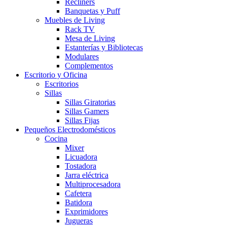
Recliners
Banquetas y Puff
Muebles de Living
Rack TV
Mesa de Living
Estanterías y Bibliotecas
Modulares
Complementos
Escritorio y Oficina
Escritorios
Sillas
Sillas Giratorias
Sillas Gamers
Sillas Fijas
Pequeños Electrodomésticos
Cocina
Mixer
Licuadora
Tostadora
Jarra eléctrica
Multiprocesadora
Cafetera
Batidora
Exprimidores
Jugueras