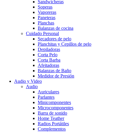
Sandwicheras
Soperas
Vaporeras
Paneteras
Planchas
Balanzas de cocina
Cuidado Personal
Secadores de pelo
Planchitas y Cepillos de pelo
Depiladoras
Corta Pelo
Corta Barba
Afeitadoras
Balanzas de Baño
Medidor de Presión
Audio y Video
Audio
Auriculares
Parlantes
Minicomponentes
Microcomponentes
Barra de sonido
Home Teather
Radios Portátiles
Complementos