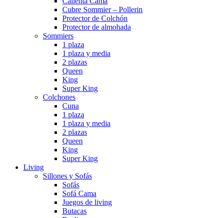
Calienta Cama
Cubre Sommier – Pollerin
Protector de Colchón
Protector de almohada
Sommiers
1 plaza
1 plaza y media
2 plazas
Queen
King
Super King
Colchones
Cuna
1 plaza
1 plaza y media
2 plazas
Queen
King
Super King
Living
Sillones y Sofás
Sofás
Sofá Cama
Juegos de living
Butacas