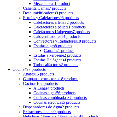
Mezcladoras
1 product
Calienta Camas
7 products
Deshumidificadores
9 products
Estufas y Calefactores
95 products
Calefactores a leña
32 products
Calefactores a pellet
11 products
Calefactores Halógenos
7 products
Caloventiladores
14 products
Convectores y Radiadores
18 products
Estufas a gas
8 products
Garrafas
1 product
Estufas a kerosene
2 products
Estufas Halógenas
4 products
Turbocalfactores
2 products
Cocina
497 products
Anafes
15 products
Campanas extractoras
18 products
Cocinas
102 products
A Leñas
4 products
Cocinas a gas
56 products
Cocinas combinadas
37 products
Cocinas eléctricas
5 products
Dispensadores de Agua
2 products
Extractores de aire
0 products
Heladeras / Freezers / Frigobares
143 products