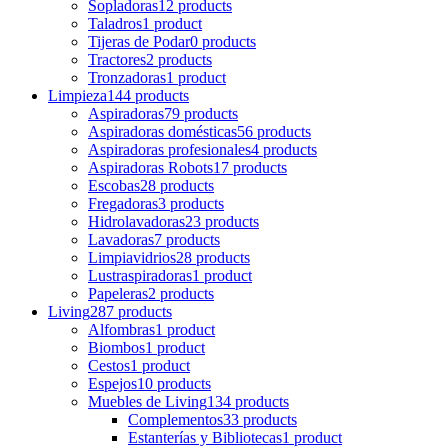
Sopladoras
12 products
Taladros
1 product
Tijeras de Podar
0 products
Tractores
2 products
Tronzadoras
1 product
Limpieza
144 products
Aspiradoras
79 products
Aspiradoras domésticas
56 products
Aspiradoras profesionales
4 products
Aspiradoras Robots
17 products
Escobas
28 products
Fregadoras
3 products
Hidrolavadoras
23 products
Lavadoras
7 products
Limpiavidrios
28 products
Lustraspiradoras
1 product
Papeleras
2 products
Living
287 products
Alfombras
1 product
Biombos
1 product
Cestos
1 product
Espejos
10 products
Muebles de Living
134 products
Complementos
33 products
Estanterías y Bibliotecas
1 product