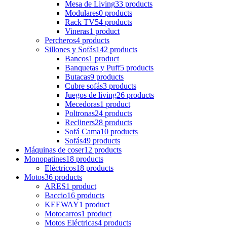
Mesa de Living
33 products
Modulares
0 products
Rack TV
54 products
Vineras
1 product
Percheros
4 products
Sillones y Sofás
142 products
Bancos
1 product
Banquetas y Puff
5 products
Butacas
9 products
Cubre sofás
3 products
Juegos de living
26 products
Mecedoras
1 product
Poltronas
24 products
Recliners
28 products
Sofá Cama
10 products
Sofás
49 products
Máquinas de coser
12 products
Monopatines
18 products
Eléctricos
18 products
Motos
36 products
ARES
1 product
Baccio
16 products
KEEWAY
1 product
Motocarros
1 product
Motos Eléctricas
4 products