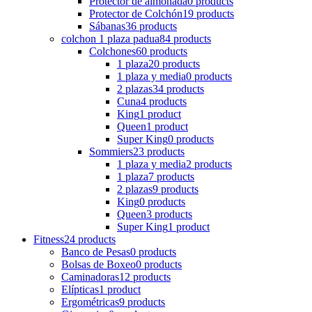
Protector de almohada
0 products
Protector de Colchón
19 products
Sábanas
36 products
colchon 1 plaza padua
84 products
Colchones
60 products
1 plaza
20 products
1 plaza y media
0 products
2 plazas
34 products
Cuna
4 products
King
1 product
Queen
1 product
Super King
0 products
Sommiers
23 products
1 plaza y media
2 products
1 plaza
7 products
2 plazas
9 products
King
0 products
Queen
3 products
Super King
1 product
Fitness
24 products
Banco de Pesas
0 products
Bolsas de Boxeo
0 products
Caminadoras
12 products
Elípticas
1 product
Ergométricas
9 products