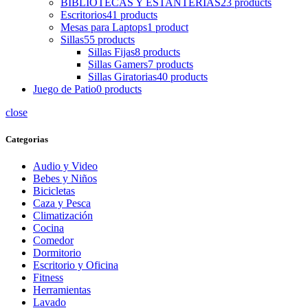
BIBLIOTECAS Y ESTANTERIAS
23 products
Escritorios
41 products
Mesas para Laptops
1 product
Sillas
55 products
Sillas Fijas
8 products
Sillas Gamers
7 products
Sillas Giratorias
40 products
Juego de Patio
0 products
close
Categorias
Audio y Video
Bebes y Niños
Bicicletas
Caza y Pesca
Climatización
Cocina
Comedor
Dormitorio
Escritorio y Oficina
Fitness
Herramientas
Lavado