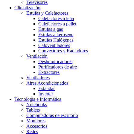
Televisores
Climatización
Estufas y Calefactores
Calefactores a leña
Calefactores a pellet
Estufas a gas
Estufas a kerosene
Estufas Halógenas
Caloventiladores
Convectores y Radiadores
Ventilación
Deshumificadores
Purificadores de aire
Extractores
Ventiladores
Aires Acondicionados
Estandar
Inverter
Tecnología e Informática
Notebooks
Tablets
Computadoras de escritorio
Monitores
Accesorios
Redes