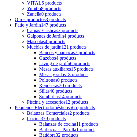
VITAL
5 products
Yumbo
8 products
Zanella
0 products
Otros productos
3 products
Patio y Jardín
147 products
Camas Elásticas
3 products
Galpones de Jardín
4 products
Mascotas
4 products
Muebles de jardín
121 products
Bancos y hamacas
7 products
Gazebos
4 products
Living de jardín
6 products
Mesas auxiliares
15 products
Mesas y sillas
18 products
Poltronas
0 products
Reposeras
20 products
Sillas
40 products
Sombrillas
14 products
Piscina y accesorios
12 products
Pequeños Electrodomésticos
565 products
Balanzas Comerciales
2 products
Cocina
379 products
Balanzas de cocina
11 products
Barbacoa – Parrilla
1 product
Batidora
32 products