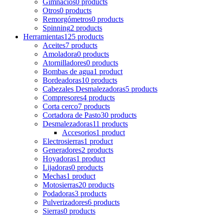
Gimnacios
0 products
Otros
0 products
Remorgómetros
0 products
Spinning
2 products
Herramientas
125 products
Aceites
7 products
Amoladora
0 products
Atornilladores
0 products
Bombas de agua
1 product
Bordeadoras
10 products
Cabezales Desmalezadoras
5 products
Compresores
4 products
Corta cerco
7 products
Cortadora de Pasto
30 products
Desmalezadoras
11 products
Accesorios
1 product
Electrosierras
1 product
Generadores
2 products
Hoyadoras
1 product
Lijadoras
0 products
Mechas
1 product
Motosierras
20 products
Podadoras
3 products
Pulverizadores
6 products
Sierras
0 products