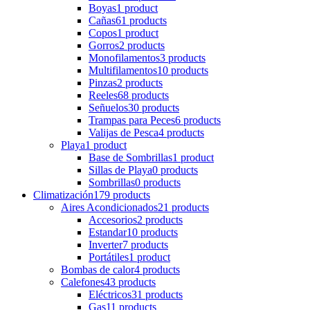
Boyas
1 product
Cañas
61 products
Copos
1 product
Gorros
2 products
Monofilamentos
3 products
Multifilamentos
10 products
Pinzas
2 products
Reeles
68 products
Señuelos
30 products
Trampas para Peces
6 products
Valijas de Pesca
4 products
Playa
1 product
Base de Sombrillas
1 product
Sillas de Playa
0 products
Sombrillas
0 products
Climatización
179 products
Aires Acondicionados
21 products
Accesorios
2 products
Estandar
10 products
Inverter
7 products
Portátiles
1 product
Bombas de calor
4 products
Calefones
43 products
Eléctricos
31 products
Gas
11 products