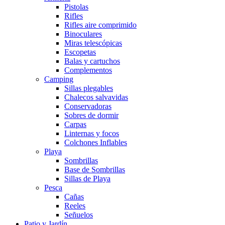
Pistolas
Rifles
Rifles aire comprimido
Binoculares
Miras telescópicas
Escopetas
Balas y cartuchos
Complementos
Camping
Sillas plegables
Chalecos salvavidas
Conservadoras
Sobres de dormir
Carpas
Linternas y focos
Colchones Inflables
Playa
Sombrillas
Base de Sombrillas
Sillas de Playa
Pesca
Cañas
Reeles
Señuelos
Patio y Jardín