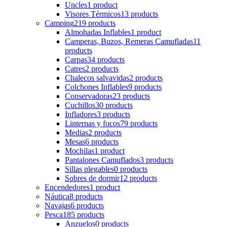
Uncles
1 product
Visores Térmicos
13 products
Camping
219 products
Almohadas Inflables
1 product
Camperas, Buzos, Remeras Camufladas
11
products
Carpas
34 products
Catres
2 products
Chalecos salvavidas
2 products
Colchones Inflables
9 products
Conservadoras
23 products
Cuchillos
30 products
Infladores
3 products
Linternas y focos
79 products
Medias
2 products
Mesas
6 products
Mochilas
1 product
Pantalones Camuflados
3 products
Sillas plegables
0 products
Sobres de dormir
12 products
Encendedores
1 product
Náutica
8 products
Navajas
6 products
Pesca
185 products
Anzuelos
0 products