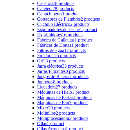
Cacerolas
8 products
Cafetera
28 products
Capuchineras
1 product
Cortadoras de Fiambres
2 products
Cuchillo Eléctrico
2 products
Espumadores de Leche
1 product
Exprimidores
16 products
Fábrica de Galletitas
1 product
Fábricas de Donas
1 product
Filtros de agua
17 products
Freidoras
25 products
Grill
3 products
Jarra eléctrica
33 products
Jarras Filtrantes
0 products
Juegos de Batería
7 products
Jugueras
8 products
Licuadora
27 products
Máquinas de Hielo
1 product
Máquinas de Pastas
3 products
Máquinas de Pop
3 products
Mixer
20 products
Molinillos
2 products
Multiprocesadora
3 products
Ollas
1 product
Ollas Arroceras
1 product