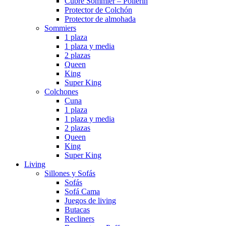
Cubre Sommier – Pollerin
Protector de Colchón
Protector de almohada
Sommiers
1 plaza
1 plaza y media
2 plazas
Queen
King
Super King
Colchones
Cuna
1 plaza
1 plaza y media
2 plazas
Queen
King
Super King
Living
Sillones y Sofás
Sofás
Sofá Cama
Juegos de living
Butacas
Recliners