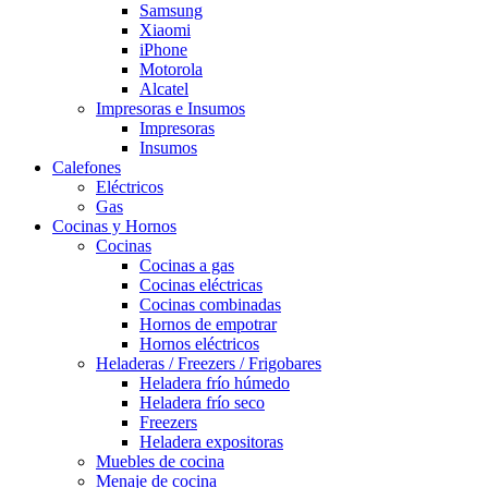
Samsung
Xiaomi
iPhone
Motorola
Alcatel
Impresoras e Insumos
Impresoras
Insumos
Calefones
Eléctricos
Gas
Cocinas y Hornos
Cocinas
Cocinas a gas
Cocinas eléctricas
Cocinas combinadas
Hornos de empotrar
Hornos eléctricos
Heladeras / Freezers / Frigobares
Heladera frío húmedo
Heladera frío seco
Freezers
Heladera expositoras
Muebles de cocina
Menaje de cocina