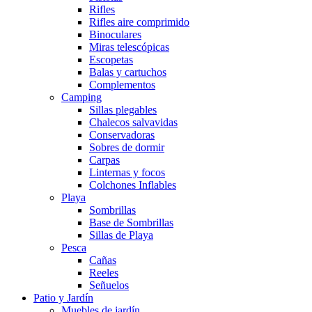
Rifles
Rifles aire comprimido
Binoculares
Miras telescópicas
Escopetas
Balas y cartuchos
Complementos
Camping
Sillas plegables
Chalecos salvavidas
Conservadoras
Sobres de dormir
Carpas
Linternas y focos
Colchones Inflables
Playa
Sombrillas
Base de Sombrillas
Sillas de Playa
Pesca
Cañas
Reeles
Señuelos
Patio y Jardín
Muebles de jardín