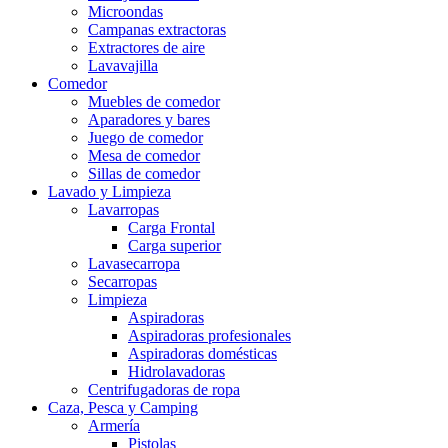
Microondas
Campanas extractoras
Extractores de aire
Lavavajilla
Comedor
Muebles de comedor
Aparadores y bares
Juego de comedor
Mesa de comedor
Sillas de comedor
Lavado y Limpieza
Lavarropas
Carga Frontal
Carga superior
Lavasecarropa
Secarropas
Limpieza
Aspiradoras
Aspiradoras profesionales
Aspiradoras domésticas
Hidrolavadoras
Centrifugadoras de ropa
Caza, Pesca y Camping
Armería
Pistolas