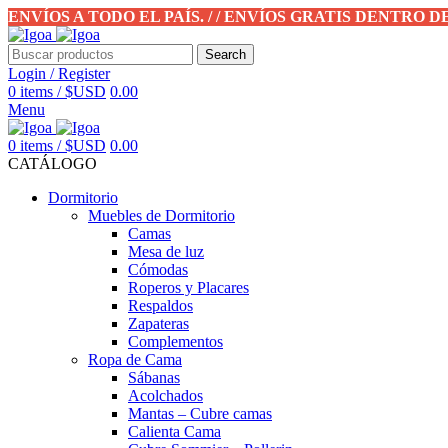
ENVÍOS A TODO EL PAÍS. / / ENVÍOS GRATIS DENTRO 
Search
Login / Register
0
items
/
$USD
0.00
Menu
0
items
/
$USD
0.00
CATÁLOGO
Dormitorio
Muebles de Dormitorio
Camas
Mesa de luz
Cómodas
Roperos y Placares
Respaldos
Zapateras
Complementos
Ropa de Cama
Sábanas
Acolchados
Mantas – Cubre camas
Calienta Cama