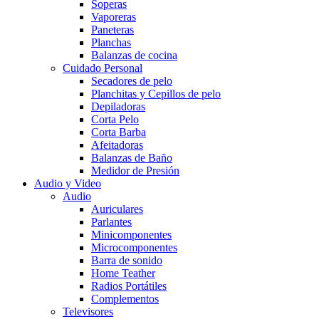
Soperas
Vaporeras
Paneteras
Planchas
Balanzas de cocina
Cuidado Personal
Secadores de pelo
Planchitas y Cepillos de pelo
Depiladoras
Corta Pelo
Corta Barba
Afeitadoras
Balanzas de Baño
Medidor de Presión
Audio y Video
Audio
Auriculares
Parlantes
Minicomponentes
Microcomponentes
Barra de sonido
Home Teather
Radios Portátiles
Complementos
Televisores