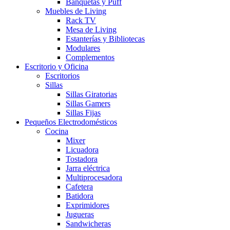
Banquetas y Puff
Muebles de Living
Rack TV
Mesa de Living
Estanterías y Bibliotecas
Modulares
Complementos
Escritorio y Oficina
Escritorios
Sillas
Sillas Giratorias
Sillas Gamers
Sillas Fijas
Pequeños Electrodomésticos
Cocina
Mixer
Licuadora
Tostadora
Jarra eléctrica
Multiprocesadora
Cafetera
Batidora
Exprimidores
Jugueras
Sandwicheras