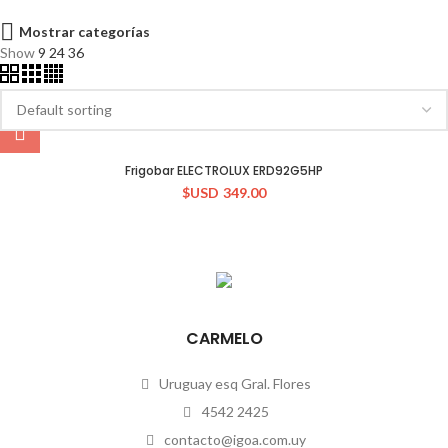
Mostrar categorías
Show
9
24
36
Frigobar ELECTROLUX ERD92G5HP
$USD
349.00
CARMELO
Uruguay esq Gral. Flores
4542 2425
contacto@igoa.com.uy