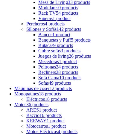
Mesa de Living
33 products
Modulares
0 products
Rack TV
54 products
Vineras
1 product
Percheros
4 products
Sillones y Sofás
142 products
Bancos
1 product
Banquetas y Puff
5 products
Butacas
9 products
Cubre sofás
3 products
Juegos de living
26 products
Mecedoras
1 product
Poltronas
24 products
Recliners
28 products
Sofá Cama
10 products
Sofás
49 products
Máquinas de coser
12 products
Monopatines
18 products
Eléctricos
18 products
Motos
36 products
ARES
1 product
Baccio
16 products
KEEWAY
1 product
Motocarros
1 product
Motos Eléctricas
4 products