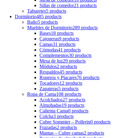
Sillas de comedor
21 products
Taburetes
5 products
Dormitorio
485 products
Baño
5 products
Muebles de Dormitorio
289 products
Bases
18 products
Cajoneras
9 products
Camas
31 products
Cómodas
41 products
Complementos
30 products
Mesa de luz
29 products
Módulos
2 products
Respaldos
45 products
Roperos y Placares
76 products
Tocadores
12 products
Zapateras
5 products
Ropa de Cama
108 products
Acolchados
27 products
Almohadas
19 products
Calienta Cama
0 products
Colcha
3 products
Cubre Sommier – Pollerin
0 products
Frazadas
2 products
Mantas – Cubre camas
2 products