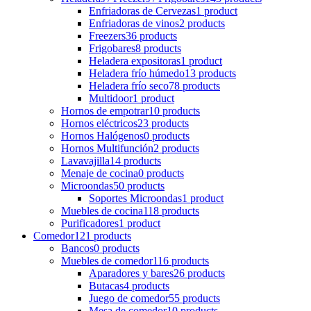
Enfriadoras de Cervezas
1 product
Enfriadoras de vinos
2 products
Freezers
36 products
Frigobares
8 products
Heladera expositoras
1 product
Heladera frío húmedo
13 products
Heladera frío seco
78 products
Multidoor
1 product
Hornos de empotrar
10 products
Hornos eléctricos
23 products
Hornos Halógenos
0 products
Hornos Multifunción
2 products
Lavavajilla
14 products
Menaje de cocina
0 products
Microondas
50 products
Soportes Microondas
1 product
Muebles de cocina
118 products
Purificadores
1 product
Comedor
121 products
Bancos
0 products
Muebles de comedor
116 products
Aparadores y bares
26 products
Butacas
4 products
Juego de comedor
55 products
Mesa de comedor
10 products