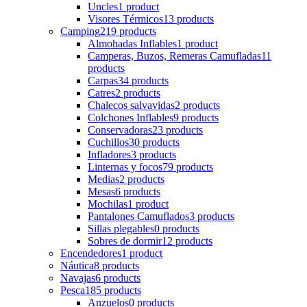
Uncles
1 product
Visores Térmicos
13 products
Camping
219 products
Almohadas Inflables
1 product
Camperas, Buzos, Remeras Camufladas
11
products
Carpas
34 products
Catres
2 products
Chalecos salvavidas
2 products
Colchones Inflables
9 products
Conservadoras
23 products
Cuchillos
30 products
Infladores
3 products
Linternas y focos
79 products
Medias
2 products
Mesas
6 products
Mochilas
1 product
Pantalones Camuflados
3 products
Sillas plegables
0 products
Sobres de dormir
12 products
Encendedores
1 product
Náutica
8 products
Navajas
6 products
Pesca
185 products
Anzuelos
0 products