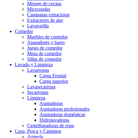
Menaje de cocina
Microondas
Campanas extractoras
Extractores de aire
Lavavajilla
Comedor
Muebles de comedor
Aparadores y bares
Juego de comedor
Mesa de comedor
Sillas de comedor
Lavado y Limpieza
Lavarropas
Carga Frontal
Carga superior
Lavasecarropa
Secarropas
Limpieza
Aspiradoras
Aspiradoras profesionales
Aspiradoras domésticas
Hidrolavadoras
Centrifugadoras de ropa
Caza, Pesca y Camping
Armería