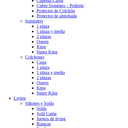
Calienta Cama
Cubre Sommier – Pollerin
Protector de Colchón
Protector de almohada
Sommiers
1 plaza
1 plaza y media
2 plazas
Queen
King
Super King
Colchones
Cuna
1 plaza
1 plaza y media
2 plazas
Queen
King
Super King
Living
Sillones y Sofás
Sofás
Sofá Cama
Juegos de living
Butacas