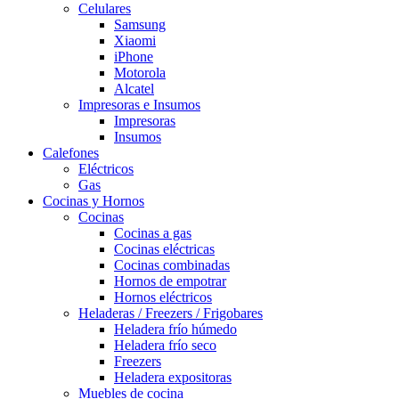
Celulares
Samsung
Xiaomi
iPhone
Motorola
Alcatel
Impresoras e Insumos
Impresoras
Insumos
Calefones
Eléctricos
Gas
Cocinas y Hornos
Cocinas
Cocinas a gas
Cocinas eléctricas
Cocinas combinadas
Hornos de empotrar
Hornos eléctricos
Heladeras / Freezers / Frigobares
Heladera frío húmedo
Heladera frío seco
Freezers
Heladera expositoras
Muebles de cocina