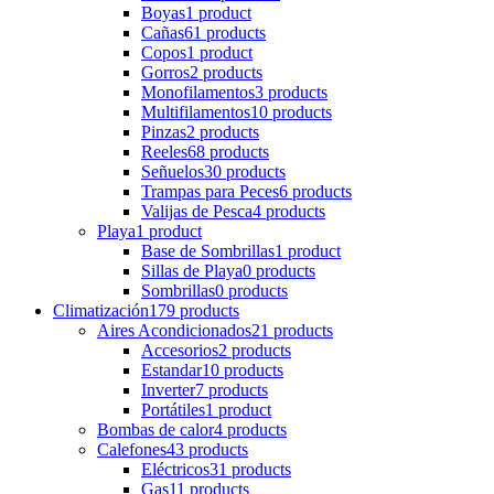
Boyas
1 product
Cañas
61 products
Copos
1 product
Gorros
2 products
Monofilamentos
3 products
Multifilamentos
10 products
Pinzas
2 products
Reeles
68 products
Señuelos
30 products
Trampas para Peces
6 products
Valijas de Pesca
4 products
Playa
1 product
Base de Sombrillas
1 product
Sillas de Playa
0 products
Sombrillas
0 products
Climatización
179 products
Aires Acondicionados
21 products
Accesorios
2 products
Estandar
10 products
Inverter
7 products
Portátiles
1 product
Bombas de calor
4 products
Calefones
43 products
Eléctricos
31 products
Gas
11 products