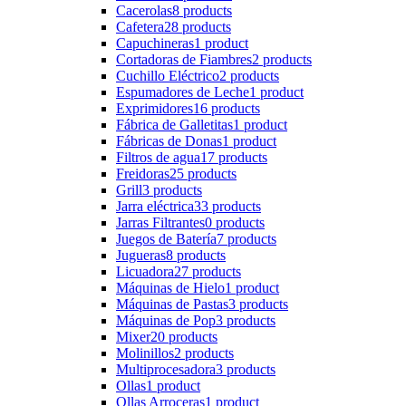
Cacerolas
8 products
Cafetera
28 products
Capuchineras
1 product
Cortadoras de Fiambres
2 products
Cuchillo Eléctrico
2 products
Espumadores de Leche
1 product
Exprimidores
16 products
Fábrica de Galletitas
1 product
Fábricas de Donas
1 product
Filtros de agua
17 products
Freidoras
25 products
Grill
3 products
Jarra eléctrica
33 products
Jarras Filtrantes
0 products
Juegos de Batería
7 products
Jugueras
8 products
Licuadora
27 products
Máquinas de Hielo
1 product
Máquinas de Pastas
3 products
Máquinas de Pop
3 products
Mixer
20 products
Molinillos
2 products
Multiprocesadora
3 products
Ollas
1 product
Ollas Arroceras
1 product