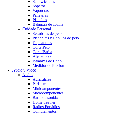
Sandwicheras
Soperas
Vaporeras
Paneteras
Planchas
Balanzas de cocina
Cuidado Personal
Secadores de pelo
Planchitas y Cepillos de pelo
Depiladoras
Corta Pelo
Corta Barba
Afeitadoras
Balanzas de Baño
Medidor de Presión
Audio y Video
Audio
Auriculares
Parlantes
Minicomponentes
Microcomponentes
Barra de sonido
Home Teather
Radios Portátiles
Complementos