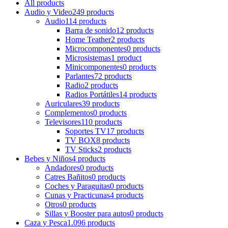
All
products
Audio y Video
249 products
Audio
114 products
Barra de sonido
12 products
Home Teather
2 products
Microcomponentes
0 products
Microsistemas
1 product
Minicomponentes
0 products
Parlantes
72 products
Radio
2 products
Radios Portátiles
14 products
Auriculares
39 products
Complementos
0 products
Televisores
110 products
Soportes TV
17 products
TV BOX
8 products
TV Sticks
2 products
Bebes y Niños
4 products
Andadores
0 products
Catres Bañitos
0 products
Coches y Paraguitas
0 products
Cunas y Practicunas
4 products
Otros
0 products
Sillas y Booster para autos
0 products
Caza y Pesca
1.096 products