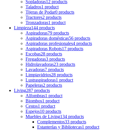
Sopladoras
12 products
Taladros
1 product
Tijeras de Podar
0 products
Tractores
2 products
Tronzadoras
1 product
Limpieza
144 products
Aspiradoras
79 products
Aspiradoras domésticas
56 products
Aspiradoras profesionales
4 products
Aspiradoras Robots
17 products
Escobas
28 products
Fregadoras
3 products
Hidrolavadoras
23 products
Lavadoras
7 products
Limpiavidrios
28 products
Lustraspiradoras
1 product
Papeleras
2 products
Living
287 products
Alfombras
1 product
Biombos
1 product
Cestos
1 product
Espejos
10 products
Muebles de Living
134 products
Complementos
33 products
Estanterías y Bibliotecas
1 product