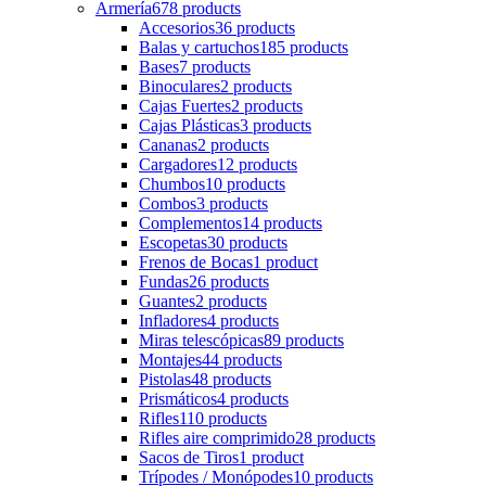
Armería
678 products
Accesorios
36 products
Balas y cartuchos
185 products
Bases
7 products
Binoculares
2 products
Cajas Fuertes
2 products
Cajas Plásticas
3 products
Cananas
2 products
Cargadores
12 products
Chumbos
10 products
Combos
3 products
Complementos
14 products
Escopetas
30 products
Frenos de Bocas
1 product
Fundas
26 products
Guantes
2 products
Infladores
4 products
Miras telescópicas
89 products
Montajes
44 products
Pistolas
48 products
Prismáticos
4 products
Rifles
110 products
Rifles aire comprimido
28 products
Sacos de Tiros
1 product
Trípodes / Monópodes
10 products