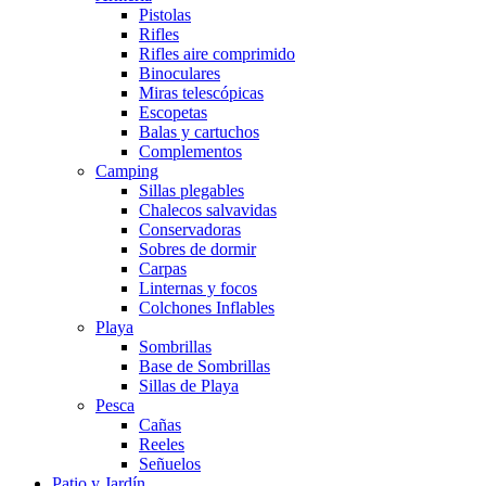
Pistolas
Rifles
Rifles aire comprimido
Binoculares
Miras telescópicas
Escopetas
Balas y cartuchos
Complementos
Camping
Sillas plegables
Chalecos salvavidas
Conservadoras
Sobres de dormir
Carpas
Linternas y focos
Colchones Inflables
Playa
Sombrillas
Base de Sombrillas
Sillas de Playa
Pesca
Cañas
Reeles
Señuelos
Patio y Jardín