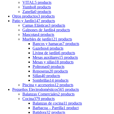
VITAL
5 products
Yumbo
8 products
Zanella
0 products
Otros productos
3 products
Patio y Jardín
147 products
Camas Elásticas
3 products
Galpones de Jardín
4 products
Mascotas
4 products
Muebles de jardín
121 products
Bancos y hamacas
7 products
Gazebos
4 products
Living de jardín
6 products
Mesas auxiliares
15 products
Mesas y sillas
18 products
Poltronas
0 products
Reposeras
20 products
Sillas
40 products
Sombrillas
14 products
Piscina y accesorios
12 products
Pequeños Electrodomésticos
565 products
Balanzas Comerciales
2 products
Cocina
379 products
Balanzas de cocina
11 products
Barbacoa – Parrilla
1 product
Batidora
32 products