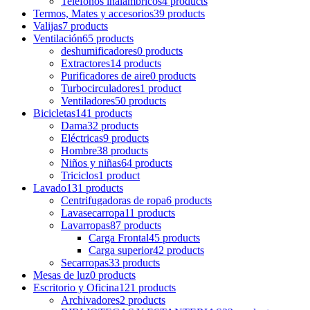
Teléfonos inalámbricos
4 products
Termos, Mates y accesorios
39 products
Valijas
7 products
Ventilación
65 products
deshumificadores
0 products
Extractores
14 products
Purificadores de aire
0 products
Turbocirculadores
1 product
Ventiladores
50 products
Bicicletas
141 products
Dama
32 products
Eléctricas
9 products
Hombre
38 products
Niños y niñas
64 products
Triciclos
1 product
Lavado
131 products
Centrifugadoras de ropa
6 products
Lavasecarropa
11 products
Lavarropas
87 products
Carga Frontal
45 products
Carga superior
42 products
Secarropas
33 products
Mesas de luz
0 products
Escritorio y Oficina
121 products
Archivadores
2 products