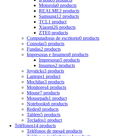
Motorola
0 products
REALME
2 products
Samsung
12 products
TCL
1 product
Xiaomi
26 products
ZTE
0 products
Computadoras de escritorio
0 products
Consolas
5 products
Fundas
2 products
Impresoras e Insumos
8 products
Impresoras
5 products
Insumos
2 products
Joysticks
3 products
Laptops
1 product
Mochilas
3 products
Monitores
4 products
Mouse
7 products
Mousepads
1 product
Notebooks
6 products
Redes
0 products
Tablets
5 products
Teclados
1 product
Teléfonos
14 products
Teléfonos de mesa
4 products