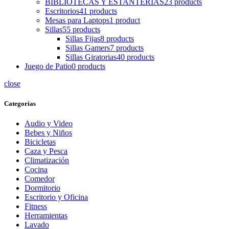
BIBLIOTECAS Y ESTANTERIAS
23 products
Escritorios
41 products
Mesas para Laptops
1 product
Sillas
55 products
Sillas Fijas
8 products
Sillas Gamers
7 products
Sillas Giratorias
40 products
Juego de Patio
0 products
close
Categorias
Audio y Video
Bebes y Niños
Bicicletas
Caza y Pesca
Climatización
Cocina
Comedor
Dormitorio
Escritorio y Oficina
Fitness
Herramientas
Lavado