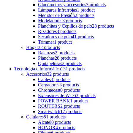
Glucómetros y accesorios
3 products
Lámparas Infrarrojas
1 product
Medidor de Presión
2 products
Modeladores
3 products
Planchitas y Cepillos de pelo
28 products
Rizadores
3 products
Secadores de pelo
41 products
Trimmer
1 product
Hogar
32 products
Balanzas
2 products
Planchas
28 products
Quitapelusas
2 products
Tecnología e Informática
131 products
Accesorios
32 products
Cables
3 products
Cargadores
3 products
Chromecast
0 products
Extensores de Wi-Fi
3 products
POWER BANK
1 product
ROUTERS
2 products
Smartwatch
17 products
Celulares
51 products
Alcatel
0 products
HONOR
4 products
iPhone
6 products