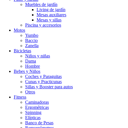
Muebles de jardín
Living de jardín
Mesas auxiliares
Mesas y sillas
Piscina y accesorios
Motos
Yumbo
Baccio
Zanella
Bicicletas
Niños y niñas
Dama
Hombre
Bebes y Niños
Coches y Paraguitas
Cunas y Practicunas
Sillas y Booster para autos
Otros
Fitness
Caminadoras
Ergométricas
Spinning
Elípticas
Banco de Pesas
Remorgómetros