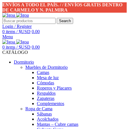
ENVÍOS A TODO EL PAÍS. / / ENVÍOS GRATIS DENTRO
DE CARMELO Y N. PALMIRA
Search
Login / Register
0
items
/
$USD
0.00
Menu
0
items
/
$USD
0.00
CATÁLOGO
Dormitorio
Muebles de Dormitorio
Camas
Mesa de luz
Cómodas
Roperos y Placares
Respaldos
Zapateras
Complementos
Ropa de Cama
Sábanas
Acolchados
Mantas – Cubre camas