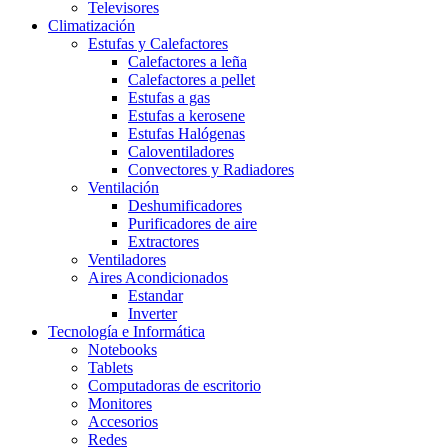
Televisores
Climatización
Estufas y Calefactores
Calefactores a leña
Calefactores a pellet
Estufas a gas
Estufas a kerosene
Estufas Halógenas
Caloventiladores
Convectores y Radiadores
Ventilación
Deshumificadores
Purificadores de aire
Extractores
Ventiladores
Aires Acondicionados
Estandar
Inverter
Tecnología e Informática
Notebooks
Tablets
Computadoras de escritorio
Monitores
Accesorios
Redes