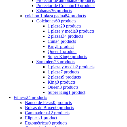
Protector de almohada
0 products
Protector de Colchón
19 products
Sábanas
36 products
colchon 1 plaza padua
84 products
Colchones
60 products
1 plaza
20 products
1 plaza y media
0 products
2 plazas
34 products
Cuna
4 products
King
1 product
Queen
1 product
Super King
0 products
Sommiers
23 products
1 plaza y media
2 products
1 plaza
7 products
2 plazas
9 products
King
0 products
Queen
3 products
Super King
1 product
Fitness
24 products
Banco de Pesas
0 products
Bolsas de Boxeo
0 products
Caminadoras
12 products
Elípticas
1 product
Ergométricas
9 products