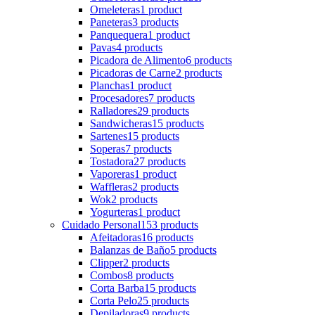
Omeleteras
1 product
Paneteras
3 products
Panquequera
1 product
Pavas
4 products
Picadora de Alimento
6 products
Picadoras de Carne
2 products
Planchas
1 product
Procesadores
7 products
Ralladores
29 products
Sandwicheras
15 products
Sartenes
15 products
Soperas
7 products
Tostadora
27 products
Vaporeras
1 product
Waffleras
2 products
Wok
2 products
Yogurteras
1 product
Cuidado Personal
153 products
Afeitadoras
16 products
Balanzas de Baño
5 products
Clipper
2 products
Combos
8 products
Corta Barba
15 products
Corta Pelo
25 products
Depiladoras
9 products