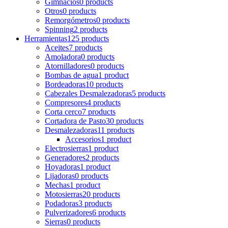
Gimnacios
0 products
Otros
0 products
Remorgómetros
0 products
Spinning
2 products
Herramientas
125 products
Aceites
7 products
Amoladora
0 products
Atornilladores
0 products
Bombas de agua
1 product
Bordeadoras
10 products
Cabezales Desmalezadoras
5 products
Compresores
4 products
Corta cerco
7 products
Cortadora de Pasto
30 products
Desmalezadoras
11 products
Accesorios
1 product
Electrosierras
1 product
Generadores
2 products
Hoyadoras
1 product
Lijadoras
0 products
Mechas
1 product
Motosierras
20 products
Podadoras
3 products
Pulverizadores
6 products
Sierras
0 products