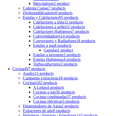
Mezcladoras
1 product
Calienta Camas
7 products
Deshumidificadores
9 products
Estufas y Calefactores
95 products
Calefactores a leña
32 products
Calefactores a pellet
11 products
Calefactores Halógenos
7 products
Caloventiladores
14 products
Convectores y Radiadores
18 products
Estufas a gas
8 products
Garrafas
1 product
Estufas a kerosene
2 products
Estufas Halógenas
4 products
Turbocalfactores
2 products
Cocina
497 products
Anafes
15 products
Campanas extractoras
18 products
Cocinas
102 products
A Leñas
4 products
Cocinas a gas
56 products
Cocinas combinadas
37 products
Cocinas eléctricas
5 products
Dispensadores de Agua
2 products
Extractores de aire
0 products
Heladeras / Freezers / Frigobares
143 products