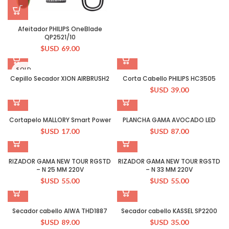
Afeitador PHILIPS OneBlade
QP2521/10
$USD
69.00
SOLD
OUT
Cepillo Secador XION AIRBRUSH2
Corta Cabello PHILIPS HC3505
$USD
39.00
Cortapelo MALLORY Smart Power
PLANCHA GAMA AVOCADO LED
$USD
17.00
$USD
87.00
RIZADOR GAMA NEW TOUR RGSTD
RIZADOR GAMA NEW TOUR RGSTD
– N 25 MM 220V
– N 33 MM 220V
$USD
55.00
$USD
55.00
Secador cabello AIWA THD1887
Secador cabello KASSEL SP2200
$USD
89.00
$USD
35.00