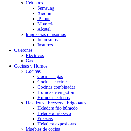
Celulares
Samsung
Xiaomi
iPhone
Motorola
Alcatel
Impresoras e Insumos
Impresoras
Insumos
Calefones
Eléctricos
Gas
Cocinas y Hornos
Cocinas
Cocinas a gas
Cocinas eléctricas
Cocinas combinadas
Hornos de empotrar
Hornos eléctricos
Heladeras / Freezers / Frigobares
Heladera frío húmedo
Heladera frío seco
Freezers
Heladera expositoras
Muebles de cocina