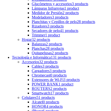
Glucómetros y accesorios
3 products
Lámparas Infrarrojas
1 product
Medidor de Presión
2 products
Modeladores
3 products
Planchitas y Cepillos de pelo
28 products
Rizadores
3 products
Secadores de pelo
41 products
Trimmer
1 product
Hogar
32 products
Balanzas
2 products
Planchas
28 products
Quitapelusas
2 products
Tecnología e Informática
131 products
Accesorios
32 products
Cables
3 products
Cargadores
3 products
Chromecast
0 products
Extensores de Wi-Fi
3 products
POWER BANK
1 product
ROUTERS
2 products
Smartwatch
17 products
Celulares
51 products
Alcatel
0 products
HONOR
4 products
iPhone
6 products