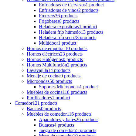
Enfriadoras de Cervezas
1 product
Enfriadoras de vinos
2 products
Freezers
36 products
Frigobares
8 products
Heladera expositoras
1 product
Heladera frío húmedo
13 products
Heladera frío seco
78 products
Multidoor
1 product
Hornos de empotrar
10 products
Hornos eléctricos
23 products
Hornos Halógenos
0 products
Hornos Multifunción
2 products
Lavavajilla
14 products
Menaje de cocina
0 products
Microondas
50 products
Soportes Microondas
1 product
Muebles de cocina
118 products
Purificadores
1 product
Comedor
121 products
Bancos
0 products
Muebles de comedor
116 products
Aparadores y bares
26 products
Butacas
4 products
Juego de comedor
55 products
Mesa de comedor
10 products