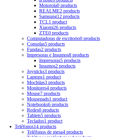
Motorola
0 products
REALME
2 products
Samsung
12 products
TCL
1 product
Xiaomi
26 products
ZTE
0 products
Computadoras de escritorio
0 products
Consolas
5 products
Fundas
2 products
Impresoras e Insumos
8 products
Impresoras
5 products
Insumos
2 products
Joysticks
3 products
Laptops
1 product
Mochilas
3 products
Monitores
4 products
Mouse
7 products
Mousepads
1 product
Notebooks
6 products
Redes
0 products
Tablets
5 products
Teclados
1 product
Teléfonos
14 products
Teléfonos de mesa
4 products