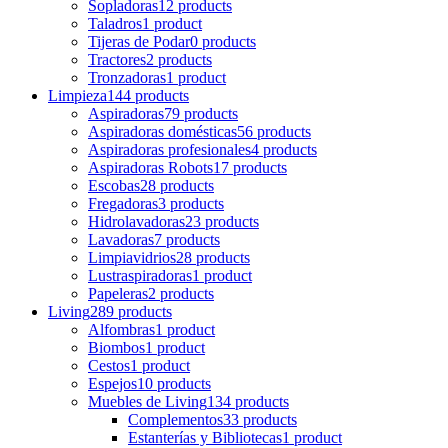
Sopladoras
12 products
Taladros
1 product
Tijeras de Podar
0 products
Tractores
2 products
Tronzadoras
1 product
Limpieza
144 products
Aspiradoras
79 products
Aspiradoras domésticas
56 products
Aspiradoras profesionales
4 products
Aspiradoras Robots
17 products
Escobas
28 products
Fregadoras
3 products
Hidrolavadoras
23 products
Lavadoras
7 products
Limpiavidrios
28 products
Lustraspiradoras
1 product
Papeleras
2 products
Living
289 products
Alfombras
1 product
Biombos
1 product
Cestos
1 product
Espejos
10 products
Muebles de Living
134 products
Complementos
33 products
Estanterías y Bibliotecas
1 product