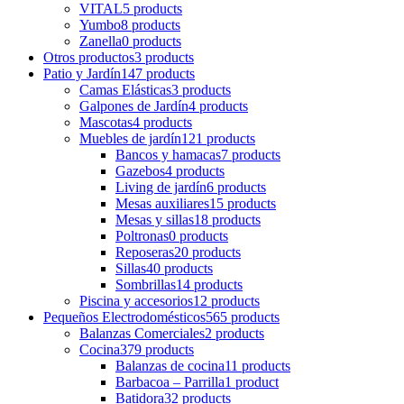
VITAL
5 products
Yumbo
8 products
Zanella
0 products
Otros productos
3 products
Patio y Jardín
147 products
Camas Elásticas
3 products
Galpones de Jardín
4 products
Mascotas
4 products
Muebles de jardín
121 products
Bancos y hamacas
7 products
Gazebos
4 products
Living de jardín
6 products
Mesas auxiliares
15 products
Mesas y sillas
18 products
Poltronas
0 products
Reposeras
20 products
Sillas
40 products
Sombrillas
14 products
Piscina y accesorios
12 products
Pequeños Electrodomésticos
565 products
Balanzas Comerciales
2 products
Cocina
379 products
Balanzas de cocina
11 products
Barbacoa – Parrilla
1 product
Batidora
32 products