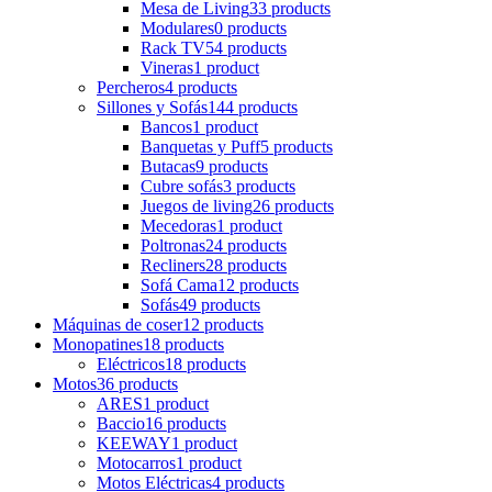
Mesa de Living
33 products
Modulares
0 products
Rack TV
54 products
Vineras
1 product
Percheros
4 products
Sillones y Sofás
144 products
Bancos
1 product
Banquetas y Puff
5 products
Butacas
9 products
Cubre sofás
3 products
Juegos de living
26 products
Mecedoras
1 product
Poltronas
24 products
Recliners
28 products
Sofá Cama
12 products
Sofás
49 products
Máquinas de coser
12 products
Monopatines
18 products
Eléctricos
18 products
Motos
36 products
ARES
1 product
Baccio
16 products
KEEWAY
1 product
Motocarros
1 product
Motos Eléctricas
4 products