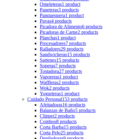
Omeleteras
1 product
Paneteras
3 products
Panquequera
1 product
Pavas
4 products
Picadora de Alimento
6 products
Picadoras de Carne
2 products
Planchas
1 product
Procesadores
7 products
Ralladores
29 products
Sandwicheras
15 products
Sartenes
15 products
Soperas
7 products
Tostadora
27 products
Vaporeras
1 product
Waffleras
2 products
Wok
2 products
Yogurteras
1 product
Cuidado Personal
153 products
Afeitadoras
16 products
Balanzas de Baño
5 products
Clipper
2 products
Combos
8 products
Corta Barba
15 products
Corta Pelo
25 products
Depiladoras
9 products