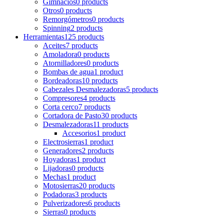
Gimnacios
0 products
Otros
0 products
Remorgómetros
0 products
Spinning
2 products
Herramientas
125 products
Aceites
7 products
Amoladora
0 products
Atornilladores
0 products
Bombas de agua
1 product
Bordeadoras
10 products
Cabezales Desmalezadoras
5 products
Compresores
4 products
Corta cerco
7 products
Cortadora de Pasto
30 products
Desmalezadoras
11 products
Accesorios
1 product
Electrosierras
1 product
Generadores
2 products
Hoyadoras
1 product
Lijadoras
0 products
Mechas
1 product
Motosierras
20 products
Podadoras
3 products
Pulverizadores
6 products
Sierras
0 products