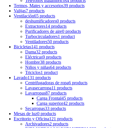
Teléfonos inalámbricos
4 products
Termos, Mates y accesorios
39 products
Valijas
7 products
Ventilación
65 products
deshumificadores
0 products
Extractores
14 products
Purificadores de aire
0 products
Turbocirculadores
1 product
Ventiladores
50 products
Bicicletas
141 products
Dama
32 products
Eléctricas
9 products
Hombre
38 products
Niños y niñas
64 products
Triciclos
1 product
Lavado
131 products
Centrifugadoras de ropa
6 products
Lavasecarropa
11 products
Lavarropas
87 products
Carga Frontal
45 products
Carga superior
42 products
Secarropas
33 products
Mesas de luz
0 products
Escritorio y Oficina
121 products
Archivadores
2 products