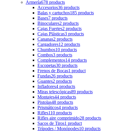
Armería
678 products
Accesorios
36 products
Balas y cartuchos
185 products
Bases
7 products
Binoculares
2 products
Cajas Fuertes
2 products
Cajas Plásticas
3 products
Cananas
2 products
Cargadores
12 products
Chumbos
10 products
Combos
3 products
Complementos
14 products
Escopetas
30 products
Frenos de Bocas
1 product
Fundas
26 products
Guantes
2 products
Infladores
4 products
Miras telescópicas
89 products
Montajes
44 products
Pistolas
48 products
Prismáticos
4 products
Rifles
110 products
Rifles aire comprimido
28 products
Sacos de Tiros
1 product
Trípodes / Monópodes
10 products