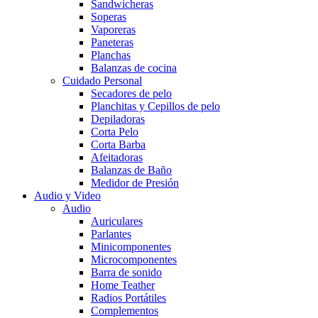
Sandwicheras
Soperas
Vaporeras
Paneteras
Planchas
Balanzas de cocina
Cuidado Personal
Secadores de pelo
Planchitas y Cepillos de pelo
Depiladoras
Corta Pelo
Corta Barba
Afeitadoras
Balanzas de Baño
Medidor de Presión
Audio y Video
Audio
Auriculares
Parlantes
Minicomponentes
Microcomponentes
Barra de sonido
Home Teather
Radios Portátiles
Complementos