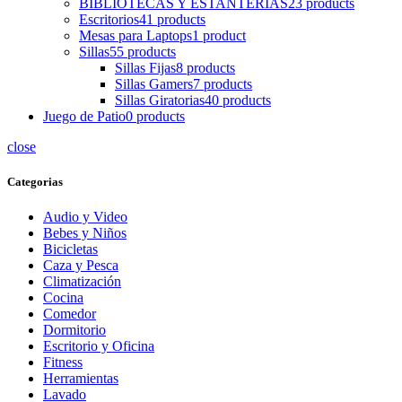
BIBLIOTECAS Y ESTANTERIAS
23 products
Escritorios
41 products
Mesas para Laptops
1 product
Sillas
55 products
Sillas Fijas
8 products
Sillas Gamers
7 products
Sillas Giratorias
40 products
Juego de Patio
0 products
close
Categorias
Audio y Video
Bebes y Niños
Bicicletas
Caza y Pesca
Climatización
Cocina
Comedor
Dormitorio
Escritorio y Oficina
Fitness
Herramientas
Lavado