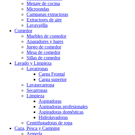
Menaje de cocina
Microondas
Campanas extractoras
Extractores de aire
Lavavajilla
Comedor
Muebles de comedor
Aparadores y bares
Juego de comedor
Mesa de comedor
Sillas de comedor
Lavado y Limpieza
Lavarropas
Carga Frontal
Carga superior
Lavasecarropa
Secarropas
Limpieza
Aspiradoras
Aspiradoras profesionales
Aspiradoras domésticas
Hidrolavadoras
Centrifugadoras de ropa
Caza, Pesca y Camping
Armería