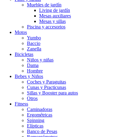
Muebles de jardín
Living de jardín
Mesas auxiliares
Mesas y sillas
Piscina y accesorios
Motos
Yumbo
Baccio
Zanella
Bicicletas
Niños y niñas
Dama
Hombre
Bebes y Niños
Coches y Paraguitas
Cunas y Practicunas
Sillas y Booster para autos
Otros
Fitness
Caminadoras
Ergométricas
Spinning
Elípticas
Banco de Pesas
Remorgómetros