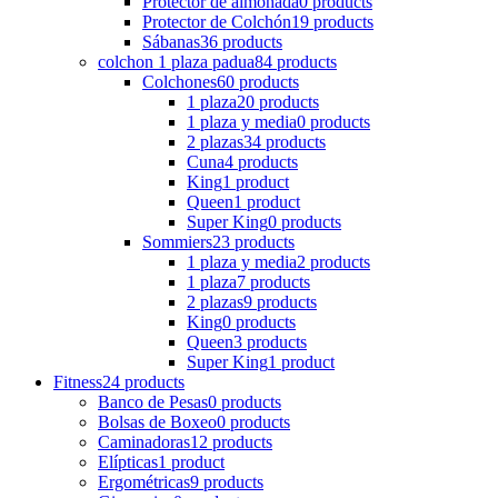
Protector de almohada
0 products
Protector de Colchón
19 products
Sábanas
36 products
colchon 1 plaza padua
84 products
Colchones
60 products
1 plaza
20 products
1 plaza y media
0 products
2 plazas
34 products
Cuna
4 products
King
1 product
Queen
1 product
Super King
0 products
Sommiers
23 products
1 plaza y media
2 products
1 plaza
7 products
2 plazas
9 products
King
0 products
Queen
3 products
Super King
1 product
Fitness
24 products
Banco de Pesas
0 products
Bolsas de Boxeo
0 products
Caminadoras
12 products
Elípticas
1 product
Ergométricas
9 products