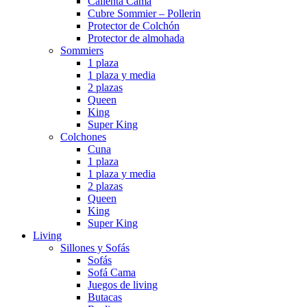
Calienta Cama
Cubre Sommier – Pollerin
Protector de Colchón
Protector de almohada
Sommiers
1 plaza
1 plaza y media
2 plazas
Queen
King
Super King
Colchones
Cuna
1 plaza
1 plaza y media
2 plazas
Queen
King
Super King
Living
Sillones y Sofás
Sofás
Sofá Cama
Juegos de living
Butacas