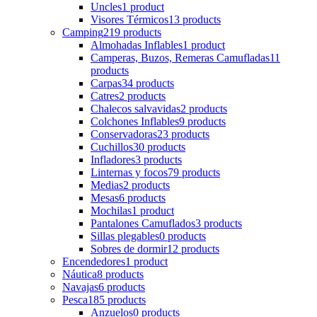
Uncles
1 product
Visores Térmicos
13 products
Camping
219 products
Almohadas Inflables
1 product
Camperas, Buzos, Remeras Camufladas
11
products
Carpas
34 products
Catres
2 products
Chalecos salvavidas
2 products
Colchones Inflables
9 products
Conservadoras
23 products
Cuchillos
30 products
Infladores
3 products
Linternas y focos
79 products
Medias
2 products
Mesas
6 products
Mochilas
1 product
Pantalones Camuflados
3 products
Sillas plegables
0 products
Sobres de dormir
12 products
Encendedores
1 product
Náutica
8 products
Navajas
6 products
Pesca
185 products
Anzuelos
0 products