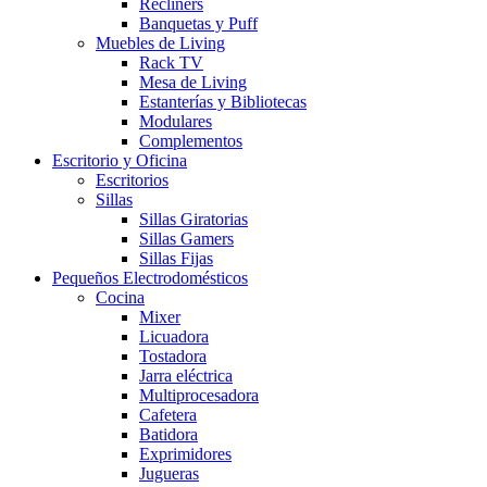
Recliners
Banquetas y Puff
Muebles de Living
Rack TV
Mesa de Living
Estanterías y Bibliotecas
Modulares
Complementos
Escritorio y Oficina
Escritorios
Sillas
Sillas Giratorias
Sillas Gamers
Sillas Fijas
Pequeños Electrodomésticos
Cocina
Mixer
Licuadora
Tostadora
Jarra eléctrica
Multiprocesadora
Cafetera
Batidora
Exprimidores
Jugueras