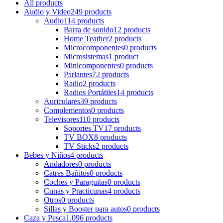
All
products
Audio y Video
249 products
Audio
114 products
Barra de sonido
12 products
Home Teather
2 products
Microcomponentes
0 products
Microsistemas
1 product
Minicomponentes
0 products
Parlantes
72 products
Radio
2 products
Radios Portátiles
14 products
Auriculares
39 products
Complementos
0 products
Televisores
110 products
Soportes TV
17 products
TV BOX
8 products
TV Sticks
2 products
Bebes y Niños
4 products
Andadores
0 products
Catres Bañitos
0 products
Coches y Paraguitas
0 products
Cunas y Practicunas
4 products
Otros
0 products
Sillas y Booster para autos
0 products
Caza y Pesca
1.096 products