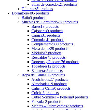
Sillas de comedor
21 products
Taburetes
5 products
Dormitorio
485 products
Baño
5 products
Muebles de Dormitorio
289 products
Bases
18 products
Cajoneras
9 products
Camas
31 products
Cómodas
41 products
Complementos
30 products
Mesa de luz
29 products
Módulos
2 products
Respaldos
45 products
Roperos y Placares
76 products
Tocadores
12 products
Zapateras
5 products
Ropa de Cama
108 products
Acolchados
27 products
Almohadas
19 products
Calienta Cama
0 products
Colcha
3 products
Cubre Sommier – Pollerin
0 products
Frazadas
2 products
Mantas – Cubre camas
2 products