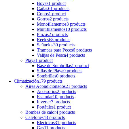
Boyas
1 product
Cañas
61 products
Copos
1 product
Gorros
2 products
Monofilamentos
3 products
Multifilamentos
10 products
Pinzas
2 products
Reeles
68 products
Señuelos
30 products
Trampas para Peces
6 products
Valijas de Pesca
4 products
Playa
1 product
Base de Sombrillas
1 product
Sillas de Playa
0 products
Sombrillas
0 products
Climatización
179 products
Aires Acondicionados
21 products
Accesorios
2 products
Estandar
10 products
Inverter
7 products
Portátiles
1 product
Bombas de calor
4 products
Calefones
43 products
Eléctricos
31 products
Gas
11 products