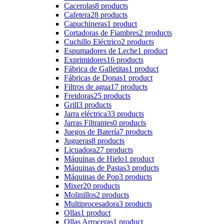
Cacerolas
8 products
Cafetera
28 products
Capuchineras
1 product
Cortadoras de Fiambres
2 products
Cuchillo Eléctrico
2 products
Espumadores de Leche
1 product
Exprimidores
16 products
Fábrica de Galletitas
1 product
Fábricas de Donas
1 product
Filtros de agua
17 products
Freidoras
25 products
Grill
3 products
Jarra eléctrica
33 products
Jarras Filtrantes
0 products
Juegos de Batería
7 products
Jugueras
8 products
Licuadora
27 products
Máquinas de Hielo
1 product
Máquinas de Pastas
3 products
Máquinas de Pop
3 products
Mixer
20 products
Molinillos
2 products
Multiprocesadora
3 products
Ollas
1 product
Ollas Arroceras
1 product