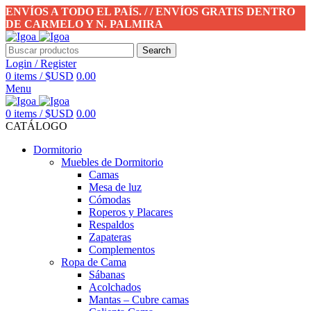
ENVÍOS A TODO EL PAÍS. / / ENVÍOS GRATIS DENTRO
DE CARMELO Y N. PALMIRA
Search
Login / Register
0
items
/
$USD
0.00
Menu
0
items
/
$USD
0.00
CATÁLOGO
Dormitorio
Muebles de Dormitorio
Camas
Mesa de luz
Cómodas
Roperos y Placares
Respaldos
Zapateras
Complementos
Ropa de Cama
Sábanas
Acolchados
Mantas – Cubre camas