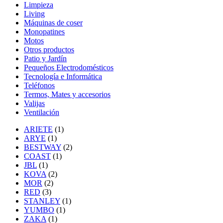
Limpieza
Living
Máquinas de coser
Monopatines
Motos
Otros productos
Patio y Jardín
Pequeños Electrodomésticos
Tecnología e Informática
Teléfonos
Termos, Mates y accesorios
Valijas
Ventilación
ARIETE
(1)
ARYE
(1)
BESTWAY
(2)
COAST
(1)
JBL
(1)
KOVA
(2)
MOR
(2)
RED
(3)
STANLEY
(1)
YUMBO
(1)
ZAKA
(1)