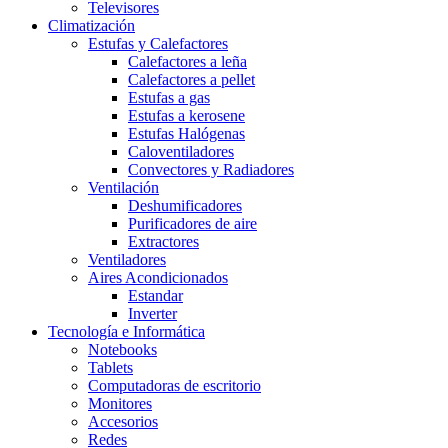
Televisores
Climatización
Estufas y Calefactores
Calefactores a leña
Calefactores a pellet
Estufas a gas
Estufas a kerosene
Estufas Halógenas
Caloventiladores
Convectores y Radiadores
Ventilación
Deshumificadores
Purificadores de aire
Extractores
Ventiladores
Aires Acondicionados
Estandar
Inverter
Tecnología e Informática
Notebooks
Tablets
Computadoras de escritorio
Monitores
Accesorios
Redes