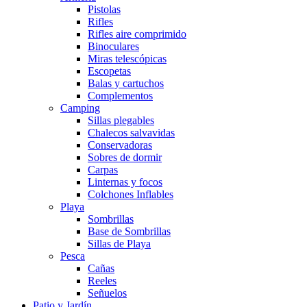
Pistolas
Rifles
Rifles aire comprimido
Binoculares
Miras telescópicas
Escopetas
Balas y cartuchos
Complementos
Camping
Sillas plegables
Chalecos salvavidas
Conservadoras
Sobres de dormir
Carpas
Linternas y focos
Colchones Inflables
Playa
Sombrillas
Base de Sombrillas
Sillas de Playa
Pesca
Cañas
Reeles
Señuelos
Patio y Jardín