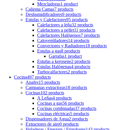
Mezcladoras
1 product
Calienta Camas
7 products
Deshumidificadores
9 products
Estufas y Calefactores
95 products
Calefactores a leña
32 products
Calefactores a pellet
11 products
Calefactores Halógenos
7 products
Caloventiladores
14 products
Convectores y Radiadores
18 products
Estufas a gas
8 products
Garrafas
1 product
Estufas a kerosene
2 products
Estufas Halógenas
4 products
Turbocalfactores
2 products
Cocina
497 products
Anafes
15 products
Campanas extractoras
18 products
Cocinas
102 products
A Leñas
4 products
Cocinas a gas
56 products
Cocinas combinadas
37 products
Cocinas eléctricas
5 products
Dispensadores de Agua
2 products
Extractores de aire
0 products
Heladeras / Freezers / Frigobares
143 products