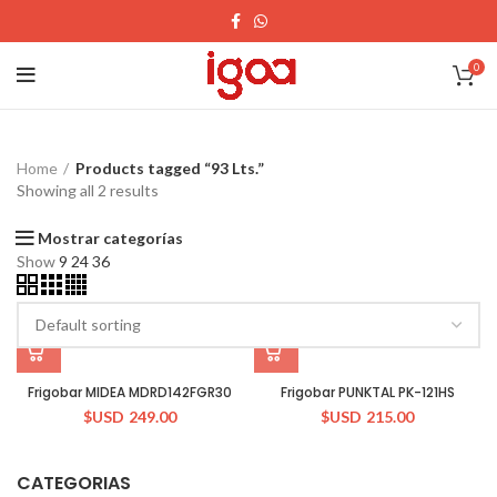
0
Home
Products tagged “93 Lts.”
Showing all 2 results
Mostrar categorías
Show
9
24
36
Frigobar MIDEA MDRD142FGR30
Frigobar PUNKTAL PK-121HS
$USD
249.00
$USD
215.00
CATEGORIAS