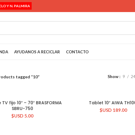
ELO Y N. PALMIRA
ENDA
AYUDANOS A RECICLAR
CONTACTO
Show
9
2
roducts tagged “10”
 TV fijo 10″ – 70″ BRASFORMA
Tablet 10″ AIWA TH10
CONSULTAR STOCK
CONSULTAR STOCK
SBRU-750
$USD
189.00
$USD
5.00