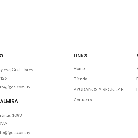
O
LINKS
Home
 esq Gral. Flores
425
Tienda
to@igoa.com.uy
AYUDANOS A RECICLAR
Contacto
PALMIRA
rtigas 1083
069
to@igoa.com.uy