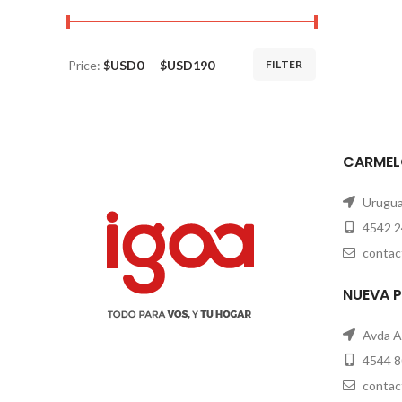
Price:
$USD0
—
$USD190
FILTER
CARMEL
Uruguay
4542 2
contac
NUEVA 
Avda A
4544 8
contac