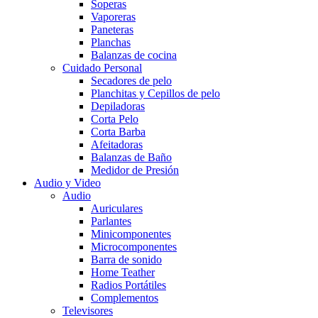
Soperas
Vaporeras
Paneteras
Planchas
Balanzas de cocina
Cuidado Personal
Secadores de pelo
Planchitas y Cepillos de pelo
Depiladoras
Corta Pelo
Corta Barba
Afeitadoras
Balanzas de Baño
Medidor de Presión
Audio y Video
Audio
Auriculares
Parlantes
Minicomponentes
Microcomponentes
Barra de sonido
Home Teather
Radios Portátiles
Complementos
Televisores