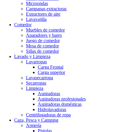
Microondas
Campanas extractoras
Extractores de aire
Lavavajilla
Comedor
Muebles de comedor
Aparadores y bares
Juego de comedor
Mesa de comedor
Sillas de comedor
Lavado y Limpieza
Lavarropas
Carga Frontal
Carga superior
Lavasecarropa
Secarropas
Limpieza
Aspiradoras
Aspiradoras profesionales
Aspiradoras domésticas
Hidrolavadoras
Centrifugadoras de ropa
Caza, Pesca y Camping
Armería
Pistolas