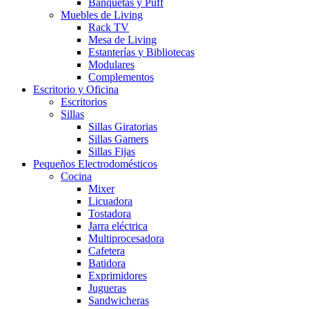
Banquetas y Puff
Muebles de Living
Rack TV
Mesa de Living
Estanterías y Bibliotecas
Modulares
Complementos
Escritorio y Oficina
Escritorios
Sillas
Sillas Giratorias
Sillas Gamers
Sillas Fijas
Pequeños Electrodomésticos
Cocina
Mixer
Licuadora
Tostadora
Jarra eléctrica
Multiprocesadora
Cafetera
Batidora
Exprimidores
Jugueras
Sandwicheras