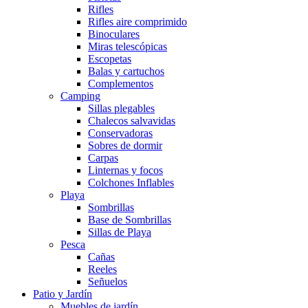
Rifles
Rifles aire comprimido
Binoculares
Miras telescópicas
Escopetas
Balas y cartuchos
Complementos
Camping
Sillas plegables
Chalecos salvavidas
Conservadoras
Sobres de dormir
Carpas
Linternas y focos
Colchones Inflables
Playa
Sombrillas
Base de Sombrillas
Sillas de Playa
Pesca
Cañas
Reeles
Señuelos
Patio y Jardín
Muebles de jardín