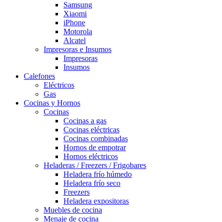
Samsung
Xiaomi
iPhone
Motorola
Alcatel
Impresoras e Insumos
Impresoras
Insumos
Calefones
Eléctricos
Gas
Cocinas y Hornos
Cocinas
Cocinas a gas
Cocinas eléctricas
Cocinas combinadas
Hornos de empotrar
Hornos eléctricos
Heladeras / Freezers / Frigobares
Heladera frío húmedo
Heladera frío seco
Freezers
Heladera expositoras
Muebles de cocina
Menaje de cocina