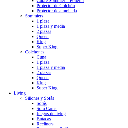
Cubre Sommier – Pollerin
Protector de Colchón
Protector de almohada
Sommiers
1 plaza
1 plaza y media
2 plazas
Queen
King
Super King
Colchones
Cuna
1 plaza
1 plaza y media
2 plazas
Queen
King
Super King
Living
Sillones y Sofás
Sofás
Sofá Cama
Juegos de living
Butacas
Recliners