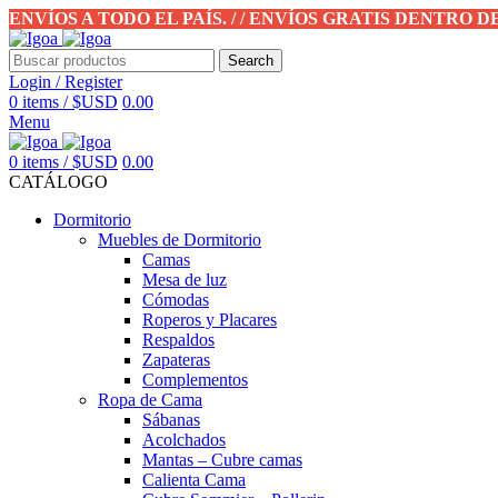
ENVÍOS A TODO EL PAÍS. / / ENVÍOS GRATIS DENTRO 
Search
Login / Register
0
items
/
$USD
0.00
Menu
0
items
/
$USD
0.00
CATÁLOGO
Dormitorio
Muebles de Dormitorio
Camas
Mesa de luz
Cómodas
Roperos y Placares
Respaldos
Zapateras
Complementos
Ropa de Cama
Sábanas
Acolchados
Mantas – Cubre camas
Calienta Cama