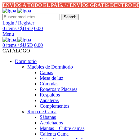
ENVÍOS A TODO EL PAÍS. / / ENVÍOS GRATIS DENTRO 
Search
Login / Register
0
items
/
$USD
0.00
Menu
0
items
/
$USD
0.00
CATÁLOGO
Dormitorio
Muebles de Dormitorio
Camas
Mesa de luz
Cómodas
Roperos y Placares
Respaldos
Zapateras
Complementos
Ropa de Cama
Sábanas
Acolchados
Mantas – Cubre camas
Calienta Cama