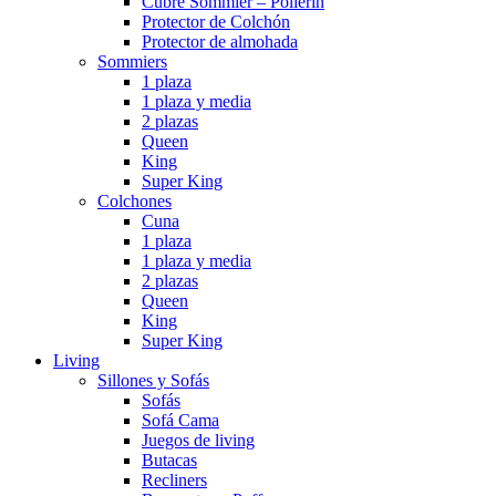
Cubre Sommier – Pollerin
Protector de Colchón
Protector de almohada
Sommiers
1 plaza
1 plaza y media
2 plazas
Queen
King
Super King
Colchones
Cuna
1 plaza
1 plaza y media
2 plazas
Queen
King
Super King
Living
Sillones y Sofás
Sofás
Sofá Cama
Juegos de living
Butacas
Recliners