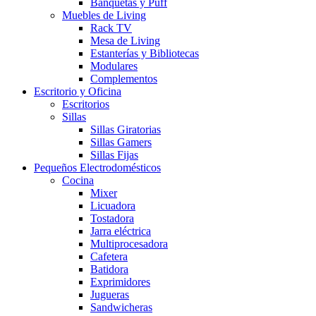
Banquetas y Puff
Muebles de Living
Rack TV
Mesa de Living
Estanterías y Bibliotecas
Modulares
Complementos
Escritorio y Oficina
Escritorios
Sillas
Sillas Giratorias
Sillas Gamers
Sillas Fijas
Pequeños Electrodomésticos
Cocina
Mixer
Licuadora
Tostadora
Jarra eléctrica
Multiprocesadora
Cafetera
Batidora
Exprimidores
Jugueras
Sandwicheras