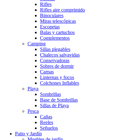
Rifles
Rifles aire comprimido
Binoculares
Miras telescópicas
Escopetas
Balas y cartuchos
Complementos
Camping
Sillas plegables
Chalecos salvavidas
Conservadoras
Sobres de dormir
Carpas
Linternas y focos
Colchones Inflables
Playa
Sombrillas
Base de Sombrillas
Sillas de Playa
Pesca
Cañas
Reeles
Señuelos
Patio y Jardín
Muebles de jardín