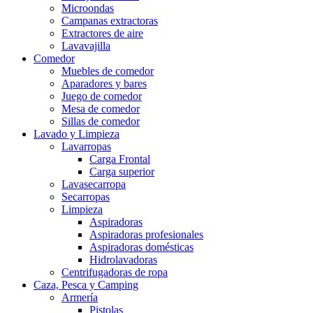
Microondas
Campanas extractoras
Extractores de aire
Lavavajilla
Comedor
Muebles de comedor
Aparadores y bares
Juego de comedor
Mesa de comedor
Sillas de comedor
Lavado y Limpieza
Lavarropas
Carga Frontal
Carga superior
Lavasecarropa
Secarropas
Limpieza
Aspiradoras
Aspiradoras profesionales
Aspiradoras domésticas
Hidrolavadoras
Centrifugadoras de ropa
Caza, Pesca y Camping
Armería
Pistolas