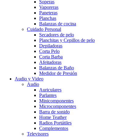
Soperas
Vaporeras
Paneteras
Planchas
Balanzas de cocina
Cuidado Personal
Secadores de pelo
Planchitas y Cepillos de pelo
Depiladoras
Corta Pelo
Corta Barba
Afeitadoras
Balanzas de Baño
Medidor de Presión
Audio y Video
Audio
Auriculares
Parlantes
Minicomponentes
Microcomponentes
Barra de sonido
Home Teather
Radios Portátiles
Complementos
Televisores