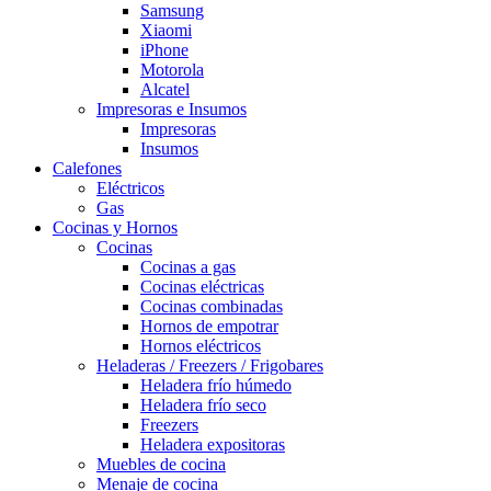
Samsung
Xiaomi
iPhone
Motorola
Alcatel
Impresoras e Insumos
Impresoras
Insumos
Calefones
Eléctricos
Gas
Cocinas y Hornos
Cocinas
Cocinas a gas
Cocinas eléctricas
Cocinas combinadas
Hornos de empotrar
Hornos eléctricos
Heladeras / Freezers / Frigobares
Heladera frío húmedo
Heladera frío seco
Freezers
Heladera expositoras
Muebles de cocina
Menaje de cocina