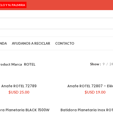
ELO Y N. PALMIRA
ENDA
AYUDANOS A RECICLAR
CONTACTO
Show
9
2
roduct Marca
ROTEL
Anafe ROTEL 72789
Anafe ROTEL 72807 – Elé
CONSULTAR STOCK
CONSULTAR STOCK
$USD
25.00
$USD
19.00
ora Planetaria BLACK 1500W
Batidora Planetaria Inox RO
CONSULTAR STOCK
CONSULTAR STOCK