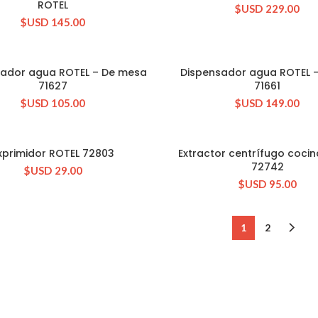
ROTEL
$USD
229.00
$USD
145.00
sador agua ROTEL – De mesa
Dispensador agua ROTEL –
CONSULTAR STOCK
CONSULTAR STOCK
71627
71661
$USD
105.00
$USD
149.00
xprimidor ROTEL 72803
Extractor centrífugo coci
CONSULTAR STOCK
CONSULTAR STOCK
72742
$USD
29.00
$USD
95.00
1
2