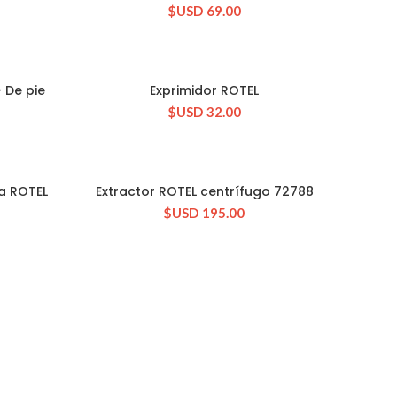
$USD
69.00
 De pie
Exprimidor ROTEL
CONSULTAR STOCK
$USD
32.00
na ROTEL
Extractor ROTEL centrífugo 72788
CONSULTAR STOCK
$USD
195.00