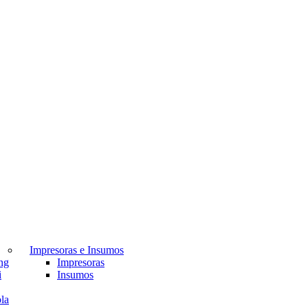
Impresoras e Insumos
ng
Impresoras
i
Insumos
la