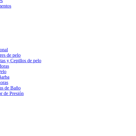
es
entos
onal
res de pelo
tas y Cepillos de pelo
doras
Pelo
Barba
doras
as de Baño
r de Presión