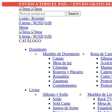
ENVÍOS A TODO EL PAÍS. / / ENVÍOS GRATIS
Search
Login / Register
0
items
/
$USD
0.00
Menu
0
items
/
$USD
0.00
CATÁLOGO
Dormitorio
Muebles de Dormitorio
Ropa de Ca
Camas
Sábana
Mesa de luz
Acolch
Cómodas
Mantas
Roperos y Placares
Calien
Respaldos
Cubre 
Zapateras
Protec
Complementos
Protec
Living
Sillones y Sofás
Muebles de Liv
Sofás
Rack T
Sofá Cama
Mesa de 
Juegos de living
Estanterí