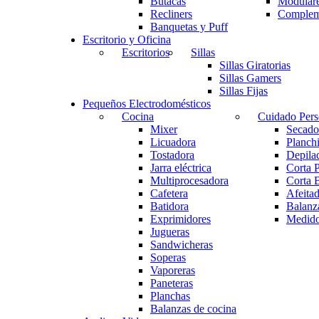
Butacas
Modular
Recliners
Complem
Banquetas y Puff
Escritorio y Oficina
Escritorios
Sillas
Sillas Giratorias
Sillas Gamers
Sillas Fijas
Pequeños Electrodomésticos
Cocina
Cuidado Pers
Mixer
Secado
Licuadora
Planchi
Tostadora
Depila
Jarra eléctrica
Corta 
Multiprocesadora
Corta 
Cafetera
Afeita
Batidora
Balanz
Exprimidores
Medido
Jugueras
Sandwicheras
Soperas
Vaporeras
Paneteras
Planchas
Balanzas de cocina