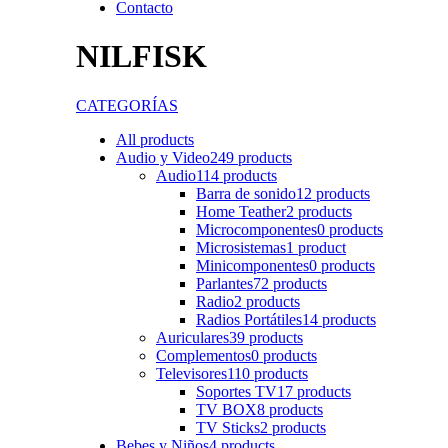
Contacto
NILFISK
CATEGORÍAS
All
products
Audio y Video
249 products
Audio
114 products
Barra de sonido
12 products
Home Teather
2 products
Microcomponentes
0 products
Microsistemas
1 product
Minicomponentes
0 products
Parlantes
72 products
Radio
2 products
Radios Portátiles
14 products
Auriculares
39 products
Complementos
0 products
Televisores
110 products
Soportes TV
17 products
TV BOX
8 products
TV Sticks
2 products
Bebes y Niños
4 products