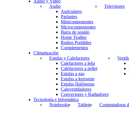
Audio y Video
Audio
Televisores
Auriculares
Parlantes
Minicomponentes
Microcomponentes
Barra de sonido
Home Teather
Radios Portátiles
Complementos
Climatización
Estufas y Calefactores
Ventil
Calefactores a leña
Calefactores a pellet
Estufas a gas
Estufas a kerosene
Estufas Halógenas
Caloventiladores
Convectores y Radiadores
Tecnología e Informática
Notebooks
Tablets
Computadoras de