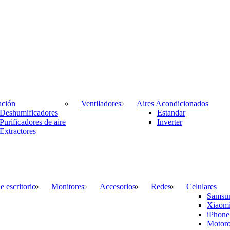
ación
Ventiladores
Aires Acondicionados
Deshumificadores
Estandar
Purificadores de aire
Inverter
Extractores
 escritorio
Monitores
Accesorios
Redes
Celulares
Samsu
Xiaom
iPhone
Motoro