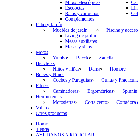
Miras telescópicas
Car
Escopetas
Lin
Balas y cartuchos
Col
Complementos
Patio y Jardín
Muebles de jardín
Piscina y acceso
Living de jardín
Mesas auxiliares
Mesas y sillas
Motos
Yumbo
Baccio
Zanella
Bicicletas
Niños y niñas
Dama
Hombre
Bebes y Niños
Coches y Paraguitas
Cunas y Practicun
Fitness
Caminadoras
Ergométricas
Spinnin
Herramientas
Motosierras
Corta cerco
Cortadora 
Valijas
Otros productos
Home
Tienda
AYUDANOS A RECICLAR