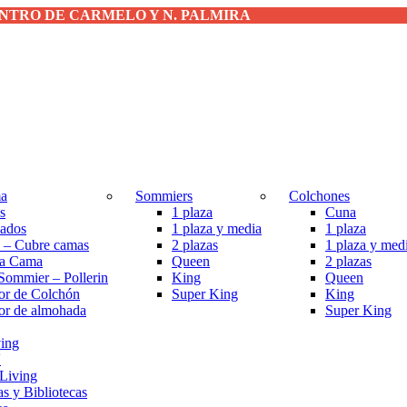
 DENTRO DE CARMELO Y N. PALMIRA
ma
Sommiers
Colchones
s
1 plaza
Cuna
ados
1 plaza y media
1 plaza
 – Cubre camas
2 plazas
1 plaza y med
ta Cama
Queen
2 plazas
Sommier – Pollerin
King
Queen
tor de Colchón
Super King
King
tor de almohada
Super King
ing
V
Living
as y Bibliotecas