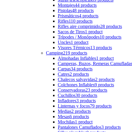
Montajes
44 products
Pistolas
48 products
Prismáticos
4 products
Rifles
110 products
Rifles aire comprimido
28 products
Sacos de Tiros
1 product
Trípodes / Monópodes
10 products
Uncles
1 product
Visores Térmicos
13 products
Camping
219 products
Almohadas Inflables
1 product
Camperas, Buzos, Remeras Camuflada
Carpas
34 products
Catres
2 products
Chalecos salvavidas
2 products
Colchones Inflables
9 products
Conservadoras
23 products
Cuchillos
30 products
Infladores
3 products
Linternas y focos
79 products
Medias
2 products
Mesas
6 products
Mochilas
1 product
Pantalones Camuflados
3 products