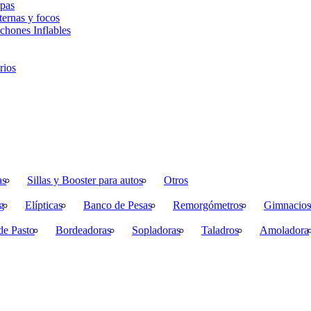
pas
ternas y focos
chones Inflables
rios
as
Sillas y Booster para autos
Otros
g
Elípticas
Banco de Pesas
Remorgómetros
Gimnacios
de Pasto
Bordeadoras
Sopladoras
Taladros
Amoladora