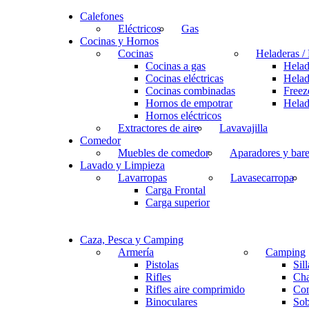
Calefones
Eléctricos
Gas
Cocinas y Hornos
Cocinas
Heladeras / 
Cocinas a gas
Helad
Cocinas eléctricas
Helad
Cocinas combinadas
Freez
Hornos de empotrar
Helad
Hornos eléctricos
Extractores de aire
Lavavajilla
Comedor
Muebles de comedor
Aparadores y bar
Lavado y Limpieza
Lavarropas
Lavasecarropa
Carga Frontal
Carga superior
Caza, Pesca y Camping
Armería
Camping
Pistolas
Sil
Rifles
Cha
Rifles aire comprimido
Con
Binoculares
Sob