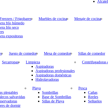
Alcatel
Freezers / Frigobares
Muebles de cocina
Menaje de cocina
era frío húmedo
era frío seco
ers
era expositoras
es
Juego de comedor
Mesa de comedor
Sillas de comedor
Secarropas
Limpieza
Centrifugadoras 
Aspiradoras
Aspiradoras profesionales
Aspiradoras domésticas
Hidrolavadoras
Playa
Pesca
las plegables
Sombrillas
Cañas
lecos salvavidas
Base de Sombrillas
Reeles
servadoras
Sillas de Playa
Señuelos
res de dormir