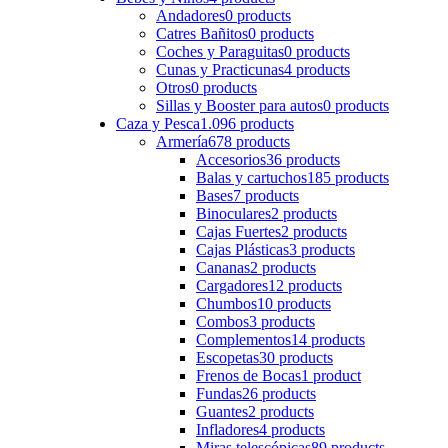
Andadores
0 products
Catres Bañitos
0 products
Coches y Paraguitas
0 products
Cunas y Practicunas
4 products
Otros
0 products
Sillas y Booster para autos
0 products
Caza y Pesca
1.096 products
Armería
678 products
Accesorios
36 products
Balas y cartuchos
185 products
Bases
7 products
Binoculares
2 products
Cajas Fuertes
2 products
Cajas Plásticas
3 products
Cananas
2 products
Cargadores
12 products
Chumbos
10 products
Combos
3 products
Complementos
14 products
Escopetas
30 products
Frenos de Bocas
1 product
Fundas
26 products
Guantes
2 products
Infladores
4 products
Miras telescópicas
89 products