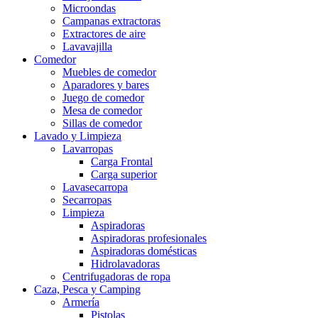
Microondas
Campanas extractoras
Extractores de aire
Lavavajilla
Comedor
Muebles de comedor
Aparadores y bares
Juego de comedor
Mesa de comedor
Sillas de comedor
Lavado y Limpieza
Lavarropas
Carga Frontal
Carga superior
Lavasecarropa
Secarropas
Limpieza
Aspiradoras
Aspiradoras profesionales
Aspiradoras domésticas
Hidrolavadoras
Centrifugadoras de ropa
Caza, Pesca y Camping
Armería
Pistolas