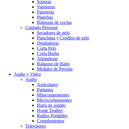
Soperas
Vaporeras
Paneteras
Planchas
Balanzas de cocina
Cuidado Personal
Secadores de pelo
Planchitas y Cepillos de pelo
Depiladoras
Corta Pelo
Corta Barba
Afeitadoras
Balanzas de Baño
Medidor de Presión
Audio y Video
Audio
Auriculares
Parlantes
Minicomponentes
Microcomponentes
Barra de sonido
Home Teather
Radios Portátiles
Complementos
Televisores