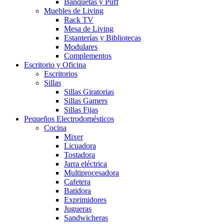
Banquetas y Puff
Muebles de Living
Rack TV
Mesa de Living
Estanterías y Bibliotecas
Modulares
Complementos
Escritorio y Oficina
Escritorios
Sillas
Sillas Giratorias
Sillas Gamers
Sillas Fijas
Pequeños Electrodomésticos
Cocina
Mixer
Licuadora
Tostadora
Jarra eléctrica
Multiprocesadora
Cafetera
Batidora
Exprimidores
Jugueras
Sandwicheras