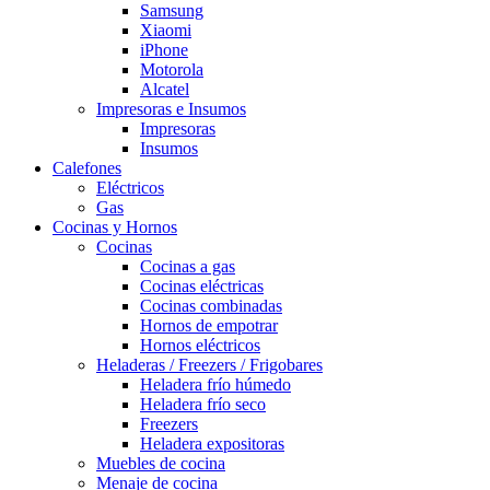
Samsung
Xiaomi
iPhone
Motorola
Alcatel
Impresoras e Insumos
Impresoras
Insumos
Calefones
Eléctricos
Gas
Cocinas y Hornos
Cocinas
Cocinas a gas
Cocinas eléctricas
Cocinas combinadas
Hornos de empotrar
Hornos eléctricos
Heladeras / Freezers / Frigobares
Heladera frío húmedo
Heladera frío seco
Freezers
Heladera expositoras
Muebles de cocina
Menaje de cocina