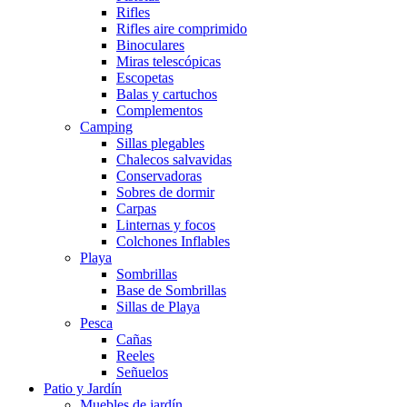
Rifles
Rifles aire comprimido
Binoculares
Miras telescópicas
Escopetas
Balas y cartuchos
Complementos
Camping
Sillas plegables
Chalecos salvavidas
Conservadoras
Sobres de dormir
Carpas
Linternas y focos
Colchones Inflables
Playa
Sombrillas
Base de Sombrillas
Sillas de Playa
Pesca
Cañas
Reeles
Señuelos
Patio y Jardín
Muebles de jardín