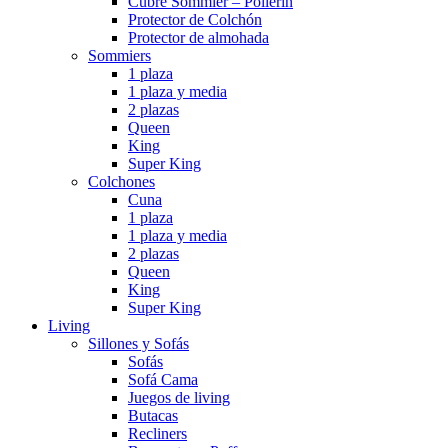
Cubre Sommier – Pollerin
Protector de Colchón
Protector de almohada
Sommiers
1 plaza
1 plaza y media
2 plazas
Queen
King
Super King
Colchones
Cuna
1 plaza
1 plaza y media
2 plazas
Queen
King
Super King
Living
Sillones y Sofás
Sofás
Sofá Cama
Juegos de living
Butacas
Recliners