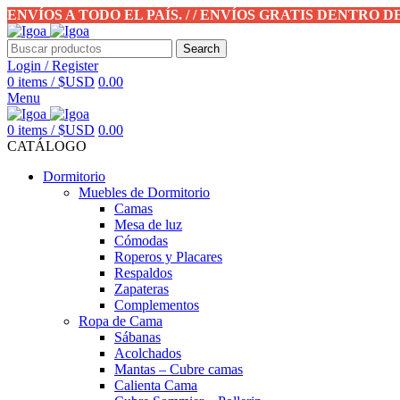
ENVÍOS A TODO EL PAÍS. / / ENVÍOS GRATIS DENTRO 
Search
Login / Register
0
items
/
$USD
0.00
Menu
0
items
/
$USD
0.00
CATÁLOGO
Dormitorio
Muebles de Dormitorio
Camas
Mesa de luz
Cómodas
Roperos y Placares
Respaldos
Zapateras
Complementos
Ropa de Cama
Sábanas
Acolchados
Mantas – Cubre camas
Calienta Cama