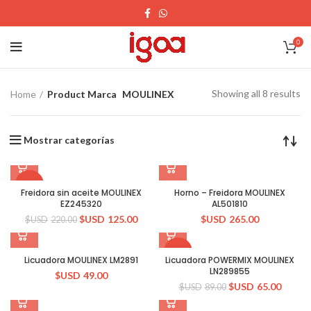
0
Showing all 8 results
Home
Product Marca
MOULINEX
Mostrar categorías
-43%
Freidora sin aceite MOULINEX
Horno – Freidora MOULINEX
EZ245320
AL501810
$USD
125.00
$USD
265.00
$USD
220.00
-27%
Licuadora MOULINEX LM2891
Licuadora POWERMIX MOULINEX
LN289855
$USD
49.00
$USD
65.00
$USD
89.00