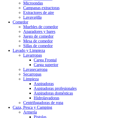
Microondas
Campanas extractoras
Extractores de aire
Lavavajilla
Comedor
Muebles de comedor
Aparadores y bares
Juego de comedor
Mesa de comedor
Sillas de comedor
Lavado y Limpieza
Lavarropas
Carga Frontal
Carga superior
Lavasecarropa
Secarropas
Limpieza
Aspiradoras
Aspiradoras profesionales
Aspiradoras domésticas
Hidrolavadoras
Centrifugadoras de ropa
Caza, Pesca y Camping
Armería
Pistolas