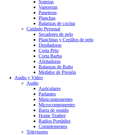
Soperas
Vaporeras
Paneteras
Planchas
Balanzas de cocina
Cuidado Personal
Secadores de pelo
Planchitas y Cepillos de pelo
Depiladoras
Corta Pelo
Corta Barba
Afeitadoras
Balanzas de Baño
Medidor de Presión
Audio y Video
Audio
Auriculares
Parlantes
Minicomponentes
Microcomponentes
Barra de sonido
Home Teather
Radios Portátiles
Complementos
Televisores