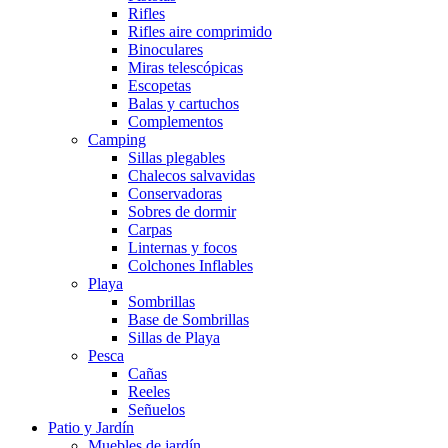
Rifles
Rifles aire comprimido
Binoculares
Miras telescópicas
Escopetas
Balas y cartuchos
Complementos
Camping
Sillas plegables
Chalecos salvavidas
Conservadoras
Sobres de dormir
Carpas
Linternas y focos
Colchones Inflables
Playa
Sombrillas
Base de Sombrillas
Sillas de Playa
Pesca
Cañas
Reeles
Señuelos
Patio y Jardín
Muebles de jardín