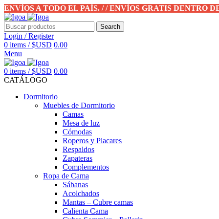
ENVÍOS A TODO EL PAÍS. / / ENVÍOS GRATIS DENTRO 
Search
Login / Register
0
items
/
$USD
0.00
Menu
0
items
/
$USD
0.00
CATÁLOGO
Dormitorio
Muebles de Dormitorio
Camas
Mesa de luz
Cómodas
Roperos y Placares
Respaldos
Zapateras
Complementos
Ropa de Cama
Sábanas
Acolchados
Mantas – Cubre camas
Calienta Cama