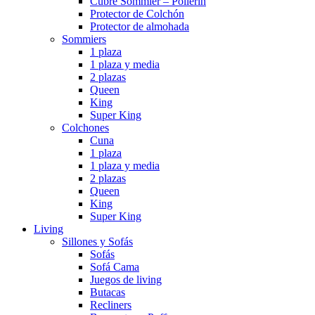
Cubre Sommier – Pollerin
Protector de Colchón
Protector de almohada
Sommiers
1 plaza
1 plaza y media
2 plazas
Queen
King
Super King
Colchones
Cuna
1 plaza
1 plaza y media
2 plazas
Queen
King
Super King
Living
Sillones y Sofás
Sofás
Sofá Cama
Juegos de living
Butacas
Recliners