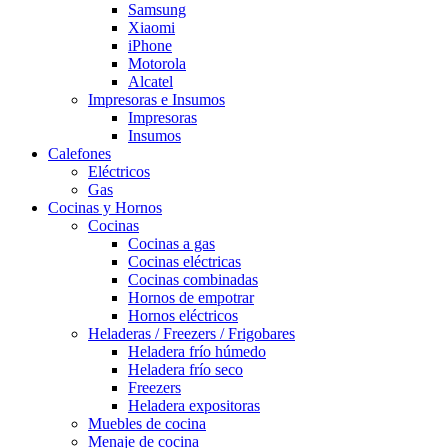
Samsung
Xiaomi
iPhone
Motorola
Alcatel
Impresoras e Insumos
Impresoras
Insumos
Calefones
Eléctricos
Gas
Cocinas y Hornos
Cocinas
Cocinas a gas
Cocinas eléctricas
Cocinas combinadas
Hornos de empotrar
Hornos eléctricos
Heladeras / Freezers / Frigobares
Heladera frío húmedo
Heladera frío seco
Freezers
Heladera expositoras
Muebles de cocina
Menaje de cocina