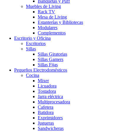
Banquetas y Puff
Muebles de Living
Rack TV
Mesa de Living
Estanterías y Bibliotecas
Modulares
Complementos
Escritorio y Oficina
Escritorios
Sillas
Sillas Giratorias
Sillas Gamers
Sillas Fijas
Pequeños Electrodomésticos
Cocina
Mixer
Licuadora
Tostadora
Jarra eléctrica
Multiprocesadora
Cafetera
Batidora
Exprimidores
Jugueras
Sandwicheras