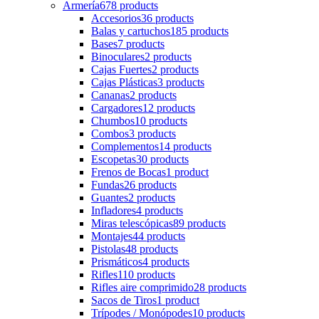
Armería
678 products
Accesorios
36 products
Balas y cartuchos
185 products
Bases
7 products
Binoculares
2 products
Cajas Fuertes
2 products
Cajas Plásticas
3 products
Cananas
2 products
Cargadores
12 products
Chumbos
10 products
Combos
3 products
Complementos
14 products
Escopetas
30 products
Frenos de Bocas
1 product
Fundas
26 products
Guantes
2 products
Infladores
4 products
Miras telescópicas
89 products
Montajes
44 products
Pistolas
48 products
Prismáticos
4 products
Rifles
110 products
Rifles aire comprimido
28 products
Sacos de Tiros
1 product
Trípodes / Monópodes
10 products