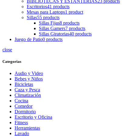
BIBLIOTECAS Y ESTANTERIAS
23 products
Escritorios
41 products
Mesas para Laptops
1 product
Sillas
55 products
Sillas Fijas
8 products
Sillas Gamers
7 products
Sillas Giratorias
40 products
Juego de Patio
0 products
close
Categorias
Audio y Video
Bebes y Niños
Bicicletas
Caza y Pesca
Climatización
Cocina
Comedor
Dormitorio
Escritorio y Oficina
Fitness
Herramientas
Lavado