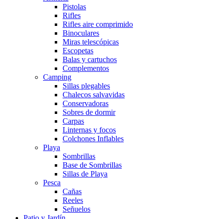
Pistolas
Rifles
Rifles aire comprimido
Binoculares
Miras telescópicas
Escopetas
Balas y cartuchos
Complementos
Camping
Sillas plegables
Chalecos salvavidas
Conservadoras
Sobres de dormir
Carpas
Linternas y focos
Colchones Inflables
Playa
Sombrillas
Base de Sombrillas
Sillas de Playa
Pesca
Cañas
Reeles
Señuelos
Patio y Jardín