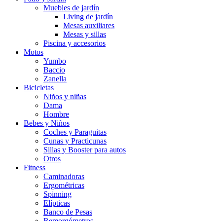
Muebles de jardín
Living de jardín
Mesas auxiliares
Mesas y sillas
Piscina y accesorios
Motos
Yumbo
Baccio
Zanella
Bicicletas
Niños y niñas
Dama
Hombre
Bebes y Niños
Coches y Paraguitas
Cunas y Practicunas
Sillas y Booster para autos
Otros
Fitness
Caminadoras
Ergométricas
Spinning
Elípticas
Banco de Pesas
Remorgómetros