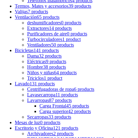
Teléfonos inalámbricos
4 products
Termos, Mates y accesorios
39 products
Valijas
7 products
Ventilación
65 products
deshumificadores
0 products
Extractores
14 products
Purificadores de aire
0 products
Turbocirculadores
1 product
Ventiladores
50 products
Bicicletas
141 products
Dama
32 products
Eléctricas
9 products
Hombre
38 products
Niños y niñas
64 products
Triciclos
1 product
Lavado
131 products
Centrifugadoras de ropa
6 products
Lavasecarropa
11 products
Lavarropas
87 products
Carga Frontal
45 products
Carga superior
42 products
Secarropas
33 products
Mesas de luz
0 products
Escritorio y Oficina
121 products
Archivadores
2 products