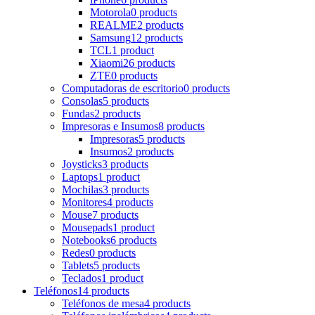
Motorola
0 products
REALME
2 products
Samsung
12 products
TCL
1 product
Xiaomi
26 products
ZTE
0 products
Computadoras de escritorio
0 products
Consolas
5 products
Fundas
2 products
Impresoras e Insumos
8 products
Impresoras
5 products
Insumos
2 products
Joysticks
3 products
Laptops
1 product
Mochilas
3 products
Monitores
4 products
Mouse
7 products
Mousepads
1 product
Notebooks
6 products
Redes
0 products
Tablets
5 products
Teclados
1 product
Teléfonos
14 products
Teléfonos de mesa
4 products