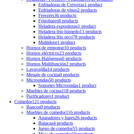
Enfriadoras de Cervezas
1 product
Enfriadoras de vinos
2 products
Freezers
36 products
Frigobares
8 products
Heladera expositoras
1 product
Heladera frío húmedo
13 products
Heladera frío seco
78 products
Multidoor
1 product
Hornos de empotrar
10 products
Hornos eléctricos
23 products
Hornos Halógenos
0 products
Hornos Multifunción
2 products
Lavavajilla
14 products
Menaje de cocina
0 products
Microondas
50 products
Soportes Microondas
1 product
Muebles de cocina
118 products
Purificadores
1 product
Comedor
121 products
Bancos
0 products
Muebles de comedor
116 products
Aparadores y bares
26 products
Butacas
4 products
Juego de comedor
55 products
Mesa de comedor
10 products