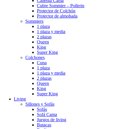
Calienta Cama
Cubre Sommier – Pollerin
Protector de Colchón
Protector de almohada
Sommiers
1 plaza
1 plaza y media
2 plazas
Queen
King
Super King
Colchones
Cuna
1 plaza
1 plaza y media
2 plazas
Queen
King
Super King
Living
Sillones y Sofás
Sofás
Sofá Cama
Juegos de living
Butacas