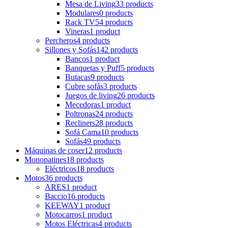
Mesa de Living
33 products
Modulares
0 products
Rack TV
54 products
Vineras
1 product
Percheros
4 products
Sillones y Sofás
142 products
Bancos
1 product
Banquetas y Puff
5 products
Butacas
9 products
Cubre sofás
3 products
Juegos de living
26 products
Mecedoras
1 product
Poltronas
24 products
Recliners
28 products
Sofá Cama
10 products
Sofás
49 products
Máquinas de coser
12 products
Monopatines
18 products
Eléctricos
18 products
Motos
36 products
ARES
1 product
Baccio
16 products
KEEWAY
1 product
Motocarros
1 product
Motos Eléctricas
4 products