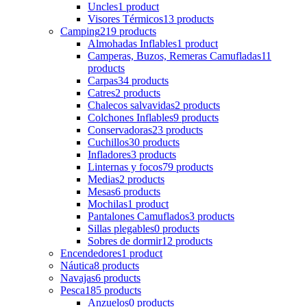
Uncles
1 product
Visores Térmicos
13 products
Camping
219 products
Almohadas Inflables
1 product
Camperas, Buzos, Remeras Camufladas
11
products
Carpas
34 products
Catres
2 products
Chalecos salvavidas
2 products
Colchones Inflables
9 products
Conservadoras
23 products
Cuchillos
30 products
Infladores
3 products
Linternas y focos
79 products
Medias
2 products
Mesas
6 products
Mochilas
1 product
Pantalones Camuflados
3 products
Sillas plegables
0 products
Sobres de dormir
12 products
Encendedores
1 product
Náutica
8 products
Navajas
6 products
Pesca
185 products
Anzuelos
0 products