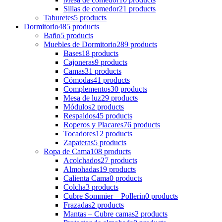
Sillas de comedor
21 products
Taburetes
5 products
Dormitorio
485 products
Baño
5 products
Muebles de Dormitorio
289 products
Bases
18 products
Cajoneras
9 products
Camas
31 products
Cómodas
41 products
Complementos
30 products
Mesa de luz
29 products
Módulos
2 products
Respaldos
45 products
Roperos y Placares
76 products
Tocadores
12 products
Zapateras
5 products
Ropa de Cama
108 products
Acolchados
27 products
Almohadas
19 products
Calienta Cama
0 products
Colcha
3 products
Cubre Sommier – Pollerin
0 products
Frazadas
2 products
Mantas – Cubre camas
2 products