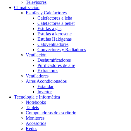
Televisores
Climatización
Estufas y Calefactores
Calefactores a leña
Calefactores a pellet
Estufas a gas
Estufas a kerosene
Estufas Halógenas
Caloventiladores
Convectores y Radiadores
Ventilación
Deshumificadores
Purificadores de aire
Extractores
Ventiladores
Aires Acondicionados
Estandar
Inverter
Tecnología e Informática
Notebooks
Tablets
Computadoras de escritorio
Monitores
Accesorios
Redes