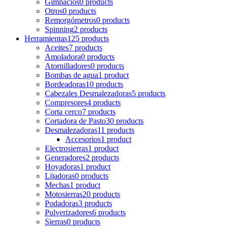
Gimnacios
0 products
Otros
0 products
Remorgómetros
0 products
Spinning
2 products
Herramientas
125 products
Aceites
7 products
Amoladora
0 products
Atornilladores
0 products
Bombas de agua
1 product
Bordeadoras
10 products
Cabezales Desmalezadoras
5 products
Compresores
4 products
Corta cerco
7 products
Cortadora de Pasto
30 products
Desmalezadoras
11 products
Accesorios
1 product
Electrosierras
1 product
Generadores
2 products
Hoyadoras
1 product
Lijadoras
0 products
Mechas
1 product
Motosierras
20 products
Podadoras
3 products
Pulverizadores
6 products
Sierras
0 products