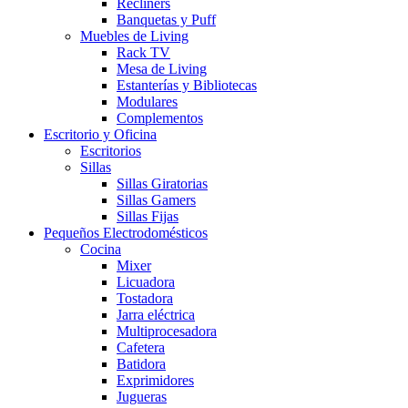
Recliners
Banquetas y Puff
Muebles de Living
Rack TV
Mesa de Living
Estanterías y Bibliotecas
Modulares
Complementos
Escritorio y Oficina
Escritorios
Sillas
Sillas Giratorias
Sillas Gamers
Sillas Fijas
Pequeños Electrodomésticos
Cocina
Mixer
Licuadora
Tostadora
Jarra eléctrica
Multiprocesadora
Cafetera
Batidora
Exprimidores
Jugueras