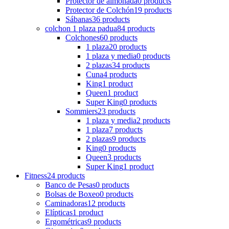
Protector de almohada
0 products
Protector de Colchón
19 products
Sábanas
36 products
colchon 1 plaza padua
84 products
Colchones
60 products
1 plaza
20 products
1 plaza y media
0 products
2 plazas
34 products
Cuna
4 products
King
1 product
Queen
1 product
Super King
0 products
Sommiers
23 products
1 plaza y media
2 products
1 plaza
7 products
2 plazas
9 products
King
0 products
Queen
3 products
Super King
1 product
Fitness
24 products
Banco de Pesas
0 products
Bolsas de Boxeo
0 products
Caminadoras
12 products
Elípticas
1 product
Ergométricas
9 products