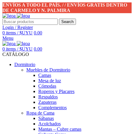
ENVÍOS A TODO EL PAÍS. / / ENVÍOS GRATIS DENTRO
DE CARMELO Y N. PALMIRA
Search
Login / Register
0
items
/
$UYU
0.00
Menu
0
items
/
$UYU
0.00
CATÁLOGO
Dormitorio
Muebles de Dormitorio
Camas
Mesa de luz
Cómodas
Roperos y Placares
Respaldos
Zapateras
Complementos
Ropa de Cama
Sábanas
Acolchados
Mantas – Cubre camas