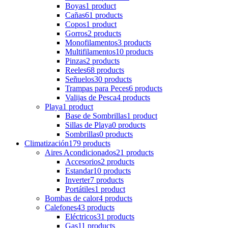
Boyas
1 product
Cañas
61 products
Copos
1 product
Gorros
2 products
Monofilamentos
3 products
Multifilamentos
10 products
Pinzas
2 products
Reeles
68 products
Señuelos
30 products
Trampas para Peces
6 products
Valijas de Pesca
4 products
Playa
1 product
Base de Sombrillas
1 product
Sillas de Playa
0 products
Sombrillas
0 products
Climatización
179 products
Aires Acondicionados
21 products
Accesorios
2 products
Estandar
10 products
Inverter
7 products
Portátiles
1 product
Bombas de calor
4 products
Calefones
43 products
Eléctricos
31 products
Gas
11 products