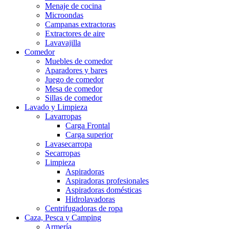
Menaje de cocina
Microondas
Campanas extractoras
Extractores de aire
Lavavajilla
Comedor
Muebles de comedor
Aparadores y bares
Juego de comedor
Mesa de comedor
Sillas de comedor
Lavado y Limpieza
Lavarropas
Carga Frontal
Carga superior
Lavasecarropa
Secarropas
Limpieza
Aspiradoras
Aspiradoras profesionales
Aspiradoras domésticas
Hidrolavadoras
Centrifugadoras de ropa
Caza, Pesca y Camping
Armería