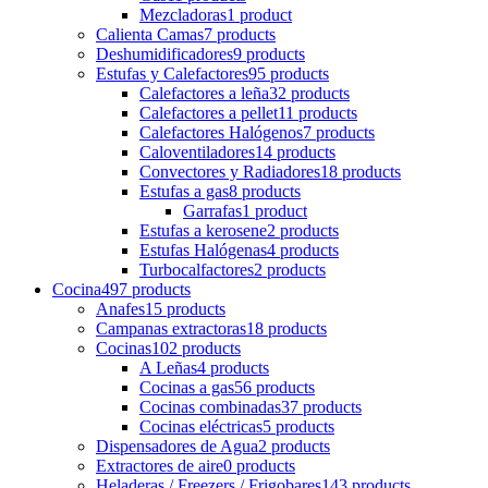
Mezcladoras
1 product
Calienta Camas
7 products
Deshumidificadores
9 products
Estufas y Calefactores
95 products
Calefactores a leña
32 products
Calefactores a pellet
11 products
Calefactores Halógenos
7 products
Caloventiladores
14 products
Convectores y Radiadores
18 products
Estufas a gas
8 products
Garrafas
1 product
Estufas a kerosene
2 products
Estufas Halógenas
4 products
Turbocalfactores
2 products
Cocina
497 products
Anafes
15 products
Campanas extractoras
18 products
Cocinas
102 products
A Leñas
4 products
Cocinas a gas
56 products
Cocinas combinadas
37 products
Cocinas eléctricas
5 products
Dispensadores de Agua
2 products
Extractores de aire
0 products
Heladeras / Freezers / Frigobares
143 products