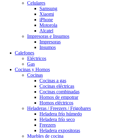
Celulares
Samsung
Xiaomi
iPhone
Motorola
Alcatel
Impresoras e Insumos
Impresoras
Insumos
Calefones
Eléctricos
Gas
Cocinas y Hornos
Cocinas
Cocinas a gas
Cocinas eléctricas
Cocinas combinadas
Hornos de empotrar
Hornos eléctricos
Heladeras / Freezers / Frigobares
Heladera frío húmedo
Heladera frío seco
Freezers
Heladera expositoras
Muebles de cocina