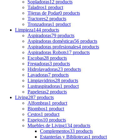
Sopladoras
12 products
Taladros
1 product
Tijeras de Podar
0 products
Tractores
2 products
Tronzadoras
1 product
Limpieza
144 products
Aspiradoras
79 products
Aspiradoras domésticas
56 products
Aspiradoras profesionales
4 products
Aspiradoras Robots
17 products
Escobas
28 products
Fregadoras
3 products
Hidrolavadoras
23 products
Lavadoras
7 products
Limpiavidrios
28 products
Lustraspiradoras
1 product
Papeleras
2 products
Living
287 products
Alfombras
1 product
Biombos
1 product
Cestos
1 product
Espejos
10 products
Muebles de Living
134 products
Complementos
33 products
Estanterías y Bibliotecas
1 product