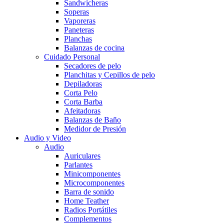
Sandwicheras
Soperas
Vaporeras
Paneteras
Planchas
Balanzas de cocina
Cuidado Personal
Secadores de pelo
Planchitas y Cepillos de pelo
Depiladoras
Corta Pelo
Corta Barba
Afeitadoras
Balanzas de Baño
Medidor de Presión
Audio y Video
Audio
Auriculares
Parlantes
Minicomponentes
Microcomponentes
Barra de sonido
Home Teather
Radios Portátiles
Complementos