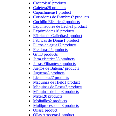
Cacerolas
8 products
Cafetera
28 products
Capuchineras
1 product
Cortadoras de Fiambres
2 products
Cuchillo Eléctrico
2 products
Espumadores de Leche
1 product
Exprimidores
16 products
Fábrica de Galletitas
1 product
Fábricas de Donas
1 product
Filtros de agua
17 products
Freidoras
25 products
Grill
3 products
Jarra eléctrica
33 products
Jarras Filtrantes
0 products
Juegos de Batería
7 products
Jugueras
8 products
Licuadora
27 products
Máquinas de Hielo
1 product
Máquinas de Pastas
3 products
Máquinas de Pop
3 products
Mixer
20 products
Molinillos
2 products
Multiprocesadora
3 products
Ollas
1 product
Ollas Arroceras
1 product