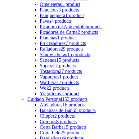
Omeleteras
1 product
Paneteras
3 products
Panquequera
1 product
Pavas
4 products
Picadora de Alimento
6 products
Picadoras de Carne
2 products
Planchas
1 product
Procesadores
7 products
Ralladores
29 products
Sandwicheras
15 products
Sartenes
15 products
Soperas
7 products
Tostadora
27 products
Vaporeras
1 product
Waffleras
2 products
Wok
2 products
Yogurteras
1 product
Cuidado Personal
153 products
Afeitadoras
16 products
Balanzas de Baño
5 products
Clipper
2 products
Combos
8 products
Corta Barba
15 products
Corta Pelo
25 products
Depiladoras
9 products