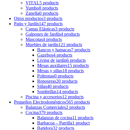
VITAL
5 products
Yumbo
8 products
Zanella
0 products
Otros productos
3 products
Patio y Jardín
147 products
Camas Elásticas
3 products
Galpones de Jardín
4 products
Mascotas
4 products
Muebles de jardín
121 products
Bancos y hamacas
7 products
Gazebos
4 products
Living de jardín
6 products
Mesas auxiliares
15 products
Mesas y sillas
18 products
Poltronas
0 products
Reposeras
20 products
Sillas
40 products
Sombrillas
14 products
Piscina y accesorios
12 products
Pequeños Electrodomésticos
565 products
Balanzas Comerciales
2 products
Cocina
379 products
Balanzas de cocina
11 products
Barbacoa – Parrilla
1 product
Batidora
32 products