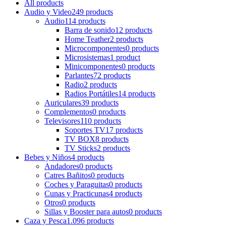
All
products
Audio y Video
249 products
Audio
114 products
Barra de sonido
12 products
Home Teather
2 products
Microcomponentes
0 products
Microsistemas
1 product
Minicomponentes
0 products
Parlantes
72 products
Radio
2 products
Radios Portátiles
14 products
Auriculares
39 products
Complementos
0 products
Televisores
110 products
Soportes TV
17 products
TV BOX
8 products
TV Sticks
2 products
Bebes y Niños
4 products
Andadores
0 products
Catres Bañitos
0 products
Coches y Paraguitas
0 products
Cunas y Practicunas
4 products
Otros
0 products
Sillas y Booster para autos
0 products
Caza y Pesca
1.096 products