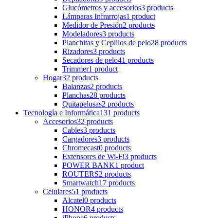
Glucómetros y accesorios
3 products
Lámparas Infrarrojas
1 product
Medidor de Presión
2 products
Modeladores
3 products
Planchitas y Cepillos de pelo
28 products
Rizadores
3 products
Secadores de pelo
41 products
Trimmer
1 product
Hogar
32 products
Balanzas
2 products
Planchas
28 products
Quitapelusas
2 products
Tecnología e Informática
131 products
Accesorios
32 products
Cables
3 products
Cargadores
3 products
Chromecast
0 products
Extensores de Wi-Fi
3 products
POWER BANK
1 product
ROUTERS
2 products
Smartwatch
17 products
Celulares
51 products
Alcatel
0 products
HONOR
4 products
iPhone
6 products