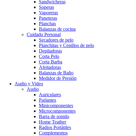
Sandwicheras
Soperas
Vaporeras
Paneteras
Planchas
Balanzas de cocina
Cuidado Personal
Secadores de pelo
Planchitas y Cepillos de pelo
Depiladoras
Corta Pelo
Corta Barba
Afeitadoras
Balanzas de Baño
Medidor de Presión
Audio y Video
Audio
Auriculares
Parlantes
Minicomponentes
Microcomponentes
Barra de sonido
Home Teather
Radios Portátiles
Complementos