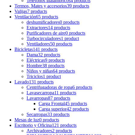
Teléfonos inalámbricos
4 products
Termos, Mates y accesorios
39 products
Valijas
7 products
Ventilación
65 products
deshumificadores
0 products
Extractores
14 products
Purificadores de aire
0 products
Turbocirculadores
1 product
Ventiladores
50 products
Bicicletas
141 products
Dama
32 products
Eléctricas
9 products
Hombre
38 products
Niños y niñas
64 products
Triciclos
1 product
Lavado
131 products
Centrifugadoras de ropa
6 products
Lavasecarropa
11 products
Lavarropas
87 products
Carga Frontal
45 products
Carga superior
42 products
Secarropas
33 products
Mesas de luz
0 products
Escritorio y Oficina
121 products
Archivadores
2 products