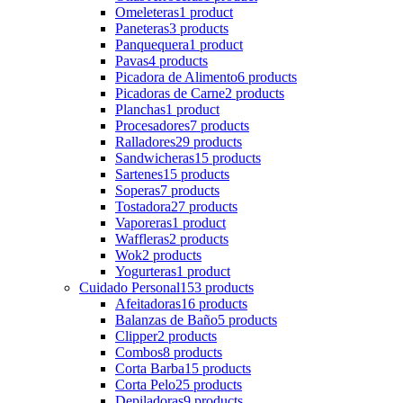
Omeleteras
1 product
Paneteras
3 products
Panquequera
1 product
Pavas
4 products
Picadora de Alimento
6 products
Picadoras de Carne
2 products
Planchas
1 product
Procesadores
7 products
Ralladores
29 products
Sandwicheras
15 products
Sartenes
15 products
Soperas
7 products
Tostadora
27 products
Vaporeras
1 product
Waffleras
2 products
Wok
2 products
Yogurteras
1 product
Cuidado Personal
153 products
Afeitadoras
16 products
Balanzas de Baño
5 products
Clipper
2 products
Combos
8 products
Corta Barba
15 products
Corta Pelo
25 products
Depiladoras
9 products