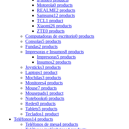
Motorola
0 products
REALME
2 products
Samsung
12 products
TCL
1 product
Xiaomi
26 products
ZTE
0 products
Computadoras de escritorio
0 products
Consolas
5 products
Fundas
2 products
Impresoras e Insumos
8 products
Impresoras
5 products
Insumos
2 products
Joysticks
3 products
Laptops
1 product
Mochilas
3 products
Monitores
4 products
Mouse
7 products
Mousepads
1 product
Notebooks
6 products
Redes
0 products
Tablets
5 products
Teclados
1 product
Teléfonos
14 products
Teléfonos de mesa
4 products