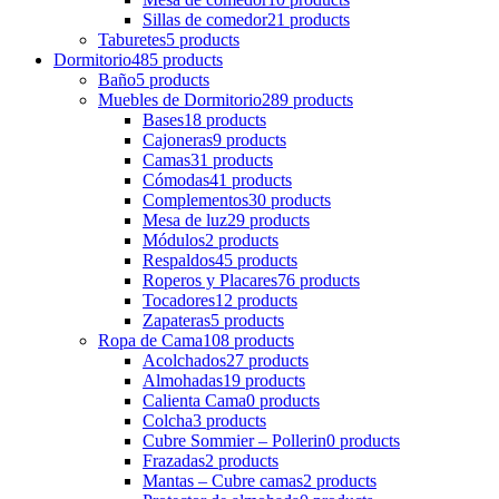
Sillas de comedor
21 products
Taburetes
5 products
Dormitorio
485 products
Baño
5 products
Muebles de Dormitorio
289 products
Bases
18 products
Cajoneras
9 products
Camas
31 products
Cómodas
41 products
Complementos
30 products
Mesa de luz
29 products
Módulos
2 products
Respaldos
45 products
Roperos y Placares
76 products
Tocadores
12 products
Zapateras
5 products
Ropa de Cama
108 products
Acolchados
27 products
Almohadas
19 products
Calienta Cama
0 products
Colcha
3 products
Cubre Sommier – Pollerin
0 products
Frazadas
2 products
Mantas – Cubre camas
2 products