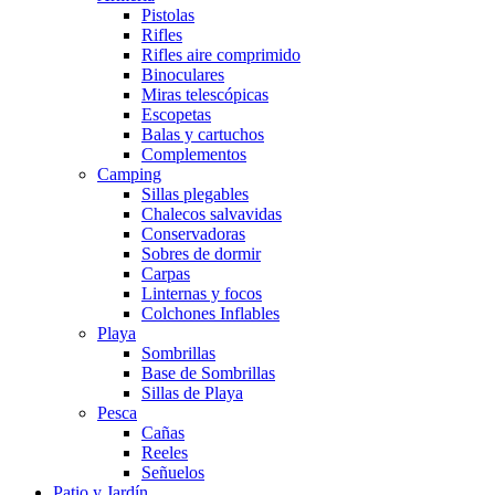
Pistolas
Rifles
Rifles aire comprimido
Binoculares
Miras telescópicas
Escopetas
Balas y cartuchos
Complementos
Camping
Sillas plegables
Chalecos salvavidas
Conservadoras
Sobres de dormir
Carpas
Linternas y focos
Colchones Inflables
Playa
Sombrillas
Base de Sombrillas
Sillas de Playa
Pesca
Cañas
Reeles
Señuelos
Patio y Jardín