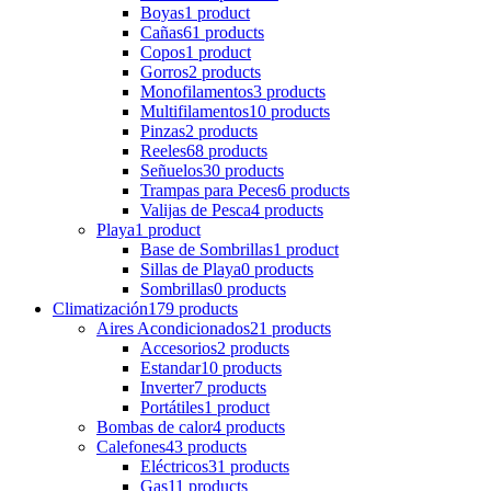
Boyas
1 product
Cañas
61 products
Copos
1 product
Gorros
2 products
Monofilamentos
3 products
Multifilamentos
10 products
Pinzas
2 products
Reeles
68 products
Señuelos
30 products
Trampas para Peces
6 products
Valijas de Pesca
4 products
Playa
1 product
Base de Sombrillas
1 product
Sillas de Playa
0 products
Sombrillas
0 products
Climatización
179 products
Aires Acondicionados
21 products
Accesorios
2 products
Estandar
10 products
Inverter
7 products
Portátiles
1 product
Bombas de calor
4 products
Calefones
43 products
Eléctricos
31 products
Gas
11 products