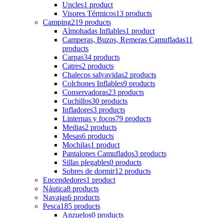
Uncles
1 product
Visores Térmicos
13 products
Camping
219 products
Almohadas Inflables
1 product
Camperas, Buzos, Remeras Camufladas
11
products
Carpas
34 products
Catres
2 products
Chalecos salvavidas
2 products
Colchones Inflables
9 products
Conservadoras
23 products
Cuchillos
30 products
Infladores
3 products
Linternas y focos
79 products
Medias
2 products
Mesas
6 products
Mochilas
1 product
Pantalones Camuflados
3 products
Sillas plegables
0 products
Sobres de dormir
12 products
Encendedores
1 product
Náutica
8 products
Navajas
6 products
Pesca
185 products
Anzuelos
0 products