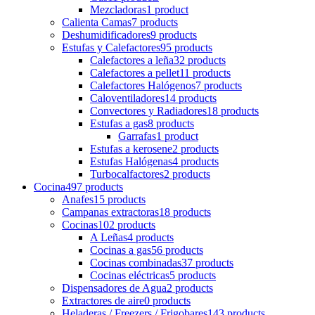
Mezcladoras
1 product
Calienta Camas
7 products
Deshumidificadores
9 products
Estufas y Calefactores
95 products
Calefactores a leña
32 products
Calefactores a pellet
11 products
Calefactores Halógenos
7 products
Caloventiladores
14 products
Convectores y Radiadores
18 products
Estufas a gas
8 products
Garrafas
1 product
Estufas a kerosene
2 products
Estufas Halógenas
4 products
Turbocalfactores
2 products
Cocina
497 products
Anafes
15 products
Campanas extractoras
18 products
Cocinas
102 products
A Leñas
4 products
Cocinas a gas
56 products
Cocinas combinadas
37 products
Cocinas eléctricas
5 products
Dispensadores de Agua
2 products
Extractores de aire
0 products
Heladeras / Freezers / Frigobares
143 products