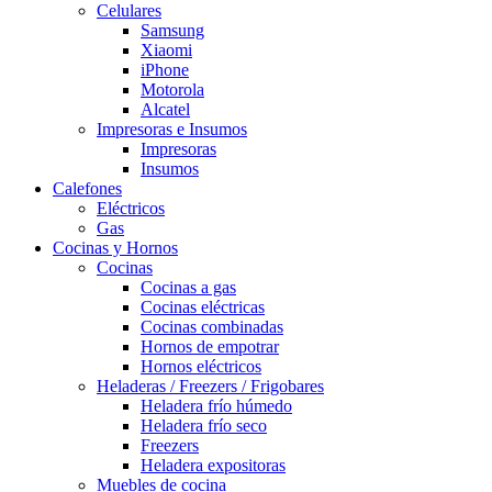
Celulares
Samsung
Xiaomi
iPhone
Motorola
Alcatel
Impresoras e Insumos
Impresoras
Insumos
Calefones
Eléctricos
Gas
Cocinas y Hornos
Cocinas
Cocinas a gas
Cocinas eléctricas
Cocinas combinadas
Hornos de empotrar
Hornos eléctricos
Heladeras / Freezers / Frigobares
Heladera frío húmedo
Heladera frío seco
Freezers
Heladera expositoras
Muebles de cocina