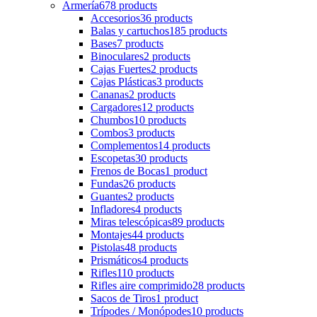
Armería
678 products
Accesorios
36 products
Balas y cartuchos
185 products
Bases
7 products
Binoculares
2 products
Cajas Fuertes
2 products
Cajas Plásticas
3 products
Cananas
2 products
Cargadores
12 products
Chumbos
10 products
Combos
3 products
Complementos
14 products
Escopetas
30 products
Frenos de Bocas
1 product
Fundas
26 products
Guantes
2 products
Infladores
4 products
Miras telescópicas
89 products
Montajes
44 products
Pistolas
48 products
Prismáticos
4 products
Rifles
110 products
Rifles aire comprimido
28 products
Sacos de Tiros
1 product
Trípodes / Monópodes
10 products