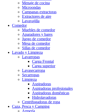
Menaje de cocina
Microondas
Campanas extractoras
Extractores de aire
Lavavajilla
Comedor
Muebles de comedor
Aparadores y bares
Juego de comedor
Mesa de comedor
Sillas de comedor
Lavado y Limpieza
Lavarropas
Carga Frontal
Carga superior
Lavasecarropa
Secarropas
Limpieza
Aspiradoras
Aspiradoras profesionales
Aspiradoras domésticas
Hidrolavadoras
Centrifugadoras de ropa
Caza, Pesca y Camping
Armería