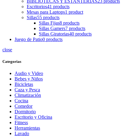
BIBLIOTECAS Y ESTANTERIAS
23 products
Escritorios
41 products
Mesas para Laptops
1 product
Sillas
55 products
Sillas Fijas
8 products
Sillas Gamers
7 products
Sillas Giratorias
40 products
Juego de Patio
0 products
close
Categorias
Audio y Video
Bebes y Niños
Bicicletas
Caza y Pesca
Climatización
Cocina
Comedor
Dormitorio
Escritorio y Oficina
Fitness
Herramientas
Lavado