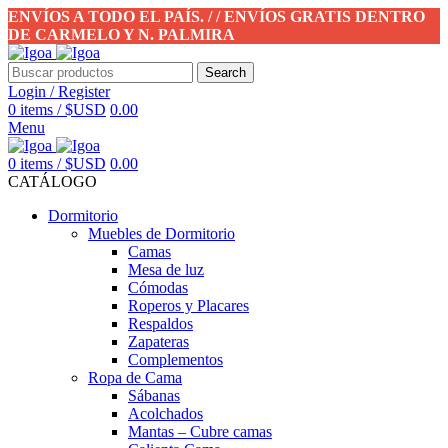
ENVÍOS A TODO EL PAÍS. / / ENVÍOS GRATIS DENTRO
DE CARMELO Y N. PALMIRA
Search
Login / Register
0
items
/
$USD
0.00
Menu
0
items
/
$USD
0.00
CATÁLOGO
Dormitorio
Muebles de Dormitorio
Camas
Mesa de luz
Cómodas
Roperos y Placares
Respaldos
Zapateras
Complementos
Ropa de Cama
Sábanas
Acolchados
Mantas – Cubre camas