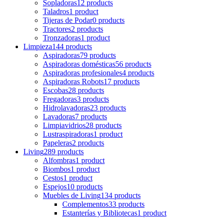
Sopladoras
12 products
Taladros
1 product
Tijeras de Podar
0 products
Tractores
2 products
Tronzadoras
1 product
Limpieza
144 products
Aspiradoras
79 products
Aspiradoras domésticas
56 products
Aspiradoras profesionales
4 products
Aspiradoras Robots
17 products
Escobas
28 products
Fregadoras
3 products
Hidrolavadoras
23 products
Lavadoras
7 products
Limpiavidrios
28 products
Lustraspiradoras
1 product
Papeleras
2 products
Living
289 products
Alfombras
1 product
Biombos
1 product
Cestos
1 product
Espejos
10 products
Muebles de Living
134 products
Complementos
33 products
Estanterías y Bibliotecas
1 product