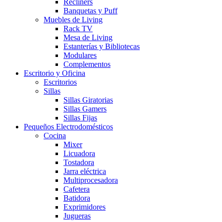
Recliners
Banquetas y Puff
Muebles de Living
Rack TV
Mesa de Living
Estanterías y Bibliotecas
Modulares
Complementos
Escritorio y Oficina
Escritorios
Sillas
Sillas Giratorias
Sillas Gamers
Sillas Fijas
Pequeños Electrodomésticos
Cocina
Mixer
Licuadora
Tostadora
Jarra eléctrica
Multiprocesadora
Cafetera
Batidora
Exprimidores
Jugueras