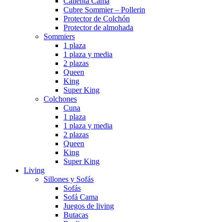
Calienta Cama
Cubre Sommier – Pollerin
Protector de Colchón
Protector de almohada
Sommiers
1 plaza
1 plaza y media
2 plazas
Queen
King
Super King
Colchones
Cuna
1 plaza
1 plaza y media
2 plazas
Queen
King
Super King
Living
Sillones y Sofás
Sofás
Sofá Cama
Juegos de living
Butacas