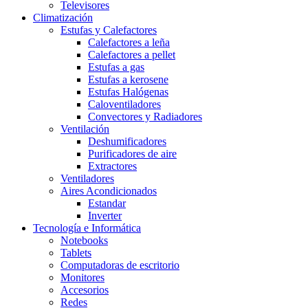
Televisores
Climatización
Estufas y Calefactores
Calefactores a leña
Calefactores a pellet
Estufas a gas
Estufas a kerosene
Estufas Halógenas
Caloventiladores
Convectores y Radiadores
Ventilación
Deshumificadores
Purificadores de aire
Extractores
Ventiladores
Aires Acondicionados
Estandar
Inverter
Tecnología e Informática
Notebooks
Tablets
Computadoras de escritorio
Monitores
Accesorios
Redes