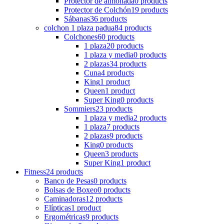
Protector de almohada
0 products
Protector de Colchón
19 products
Sábanas
36 products
colchon 1 plaza padua
84 products
Colchones
60 products
1 plaza
20 products
1 plaza y media
0 products
2 plazas
34 products
Cuna
4 products
King
1 product
Queen
1 product
Super King
0 products
Sommiers
23 products
1 plaza y media
2 products
1 plaza
7 products
2 plazas
9 products
King
0 products
Queen
3 products
Super King
1 product
Fitness
24 products
Banco de Pesas
0 products
Bolsas de Boxeo
0 products
Caminadoras
12 products
Elípticas
1 product
Ergométricas
9 products