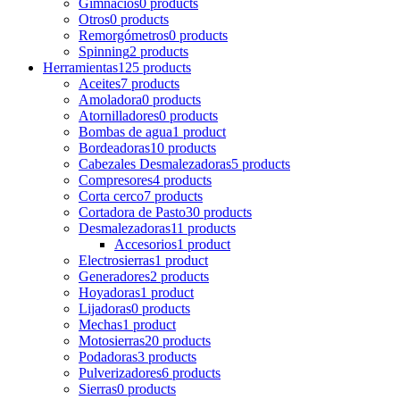
Gimnacios
0 products
Otros
0 products
Remorgómetros
0 products
Spinning
2 products
Herramientas
125 products
Aceites
7 products
Amoladora
0 products
Atornilladores
0 products
Bombas de agua
1 product
Bordeadoras
10 products
Cabezales Desmalezadoras
5 products
Compresores
4 products
Corta cerco
7 products
Cortadora de Pasto
30 products
Desmalezadoras
11 products
Accesorios
1 product
Electrosierras
1 product
Generadores
2 products
Hoyadoras
1 product
Lijadoras
0 products
Mechas
1 product
Motosierras
20 products
Podadoras
3 products
Pulverizadores
6 products
Sierras
0 products