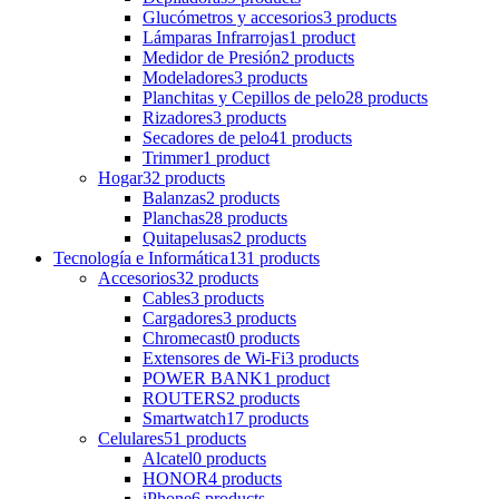
Glucómetros y accesorios
3 products
Lámparas Infrarrojas
1 product
Medidor de Presión
2 products
Modeladores
3 products
Planchitas y Cepillos de pelo
28 products
Rizadores
3 products
Secadores de pelo
41 products
Trimmer
1 product
Hogar
32 products
Balanzas
2 products
Planchas
28 products
Quitapelusas
2 products
Tecnología e Informática
131 products
Accesorios
32 products
Cables
3 products
Cargadores
3 products
Chromecast
0 products
Extensores de Wi-Fi
3 products
POWER BANK
1 product
ROUTERS
2 products
Smartwatch
17 products
Celulares
51 products
Alcatel
0 products
HONOR
4 products
iPhone
6 products