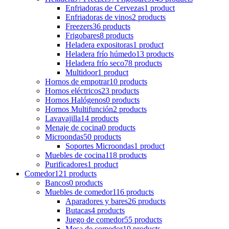
Enfriadoras de Cervezas
1 product
Enfriadoras de vinos
2 products
Freezers
36 products
Frigobares
8 products
Heladera expositoras
1 product
Heladera frío húmedo
13 products
Heladera frío seco
78 products
Multidoor
1 product
Hornos de empotrar
10 products
Hornos eléctricos
23 products
Hornos Halógenos
0 products
Hornos Multifunción
2 products
Lavavajilla
14 products
Menaje de cocina
0 products
Microondas
50 products
Soportes Microondas
1 product
Muebles de cocina
118 products
Purificadores
1 product
Comedor
121 products
Bancos
0 products
Muebles de comedor
116 products
Aparadores y bares
26 products
Butacas
4 products
Juego de comedor
55 products
Mesa de comedor
10 products