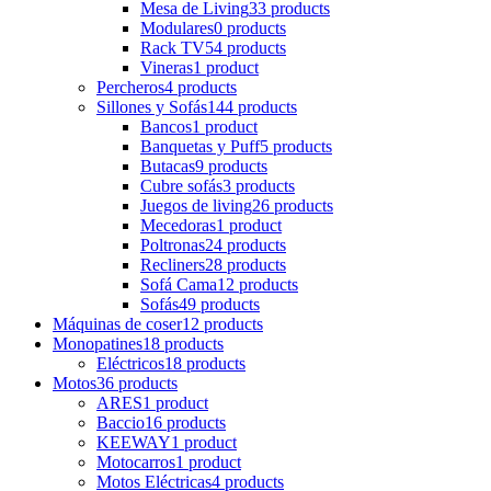
Mesa de Living
33 products
Modulares
0 products
Rack TV
54 products
Vineras
1 product
Percheros
4 products
Sillones y Sofás
144 products
Bancos
1 product
Banquetas y Puff
5 products
Butacas
9 products
Cubre sofás
3 products
Juegos de living
26 products
Mecedoras
1 product
Poltronas
24 products
Recliners
28 products
Sofá Cama
12 products
Sofás
49 products
Máquinas de coser
12 products
Monopatines
18 products
Eléctricos
18 products
Motos
36 products
ARES
1 product
Baccio
16 products
KEEWAY
1 product
Motocarros
1 product
Motos Eléctricas
4 products