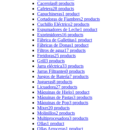
Cacerolas
8 products
Cafetera
28 products
Capuchineras
1 product
Cortadoras de Fiambres
2 products
Cuchillo Eléctrico
2 products
Espumadores de Leche
1 product
Exprimidores
16 products
Fábrica de Galletitas
1 product
Fábricas de Donas
1 product
Filtros de agua
17 products
Freidoras
25 products
Grill
3 products
Jarra eléctrica
33 products
Jarras Filtrantes
0 products
Juegos de Batería
7 products
Jugueras
8 products
Licuadora
27 products
Máquinas de Hielo
1 product
Máquinas de Pastas
3 products
Máquinas de Pop
3 products
Mixer
20 products
Molinillos
2 products
Multiprocesadora
3 products
Ollas
1 product
Ollas Arroceras
1 product