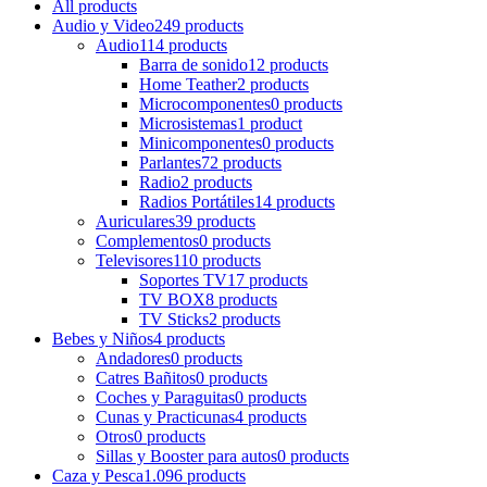
All
products
Audio y Video
249 products
Audio
114 products
Barra de sonido
12 products
Home Teather
2 products
Microcomponentes
0 products
Microsistemas
1 product
Minicomponentes
0 products
Parlantes
72 products
Radio
2 products
Radios Portátiles
14 products
Auriculares
39 products
Complementos
0 products
Televisores
110 products
Soportes TV
17 products
TV BOX
8 products
TV Sticks
2 products
Bebes y Niños
4 products
Andadores
0 products
Catres Bañitos
0 products
Coches y Paraguitas
0 products
Cunas y Practicunas
4 products
Otros
0 products
Sillas y Booster para autos
0 products
Caza y Pesca
1.096 products