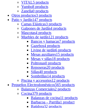
VITAL
5 products
Yumbo
8 products
Zanella
0 products
Otros productos
3 products
Patio y Jardín
147 products
Camas Elásticas
3 products
Galpones de Jardín
4 products
Mascotas
4 products
Muebles de jardín
121 products
Bancos y hamacas
7 products
Gazebos
4 products
Living de jardín
6 products
Mesas auxiliares
15 products
Mesas y sillas
18 products
Poltronas
0 products
Reposeras
20 products
Sillas
40 products
Sombrillas
14 products
Piscina y accesorios
12 products
Pequeños Electrodomésticos
565 products
Balanzas Comerciales
2 products
Cocina
379 products
Balanzas de cocina
11 products
Barbacoa – Parrilla
1 product
Batidora
32 products