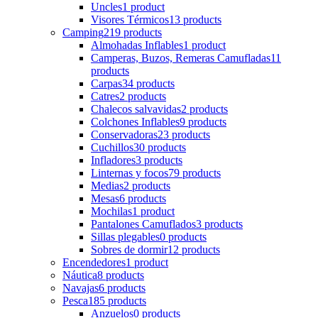
Uncles
1 product
Visores Térmicos
13 products
Camping
219 products
Almohadas Inflables
1 product
Camperas, Buzos, Remeras Camufladas
11
products
Carpas
34 products
Catres
2 products
Chalecos salvavidas
2 products
Colchones Inflables
9 products
Conservadoras
23 products
Cuchillos
30 products
Infladores
3 products
Linternas y focos
79 products
Medias
2 products
Mesas
6 products
Mochilas
1 product
Pantalones Camuflados
3 products
Sillas plegables
0 products
Sobres de dormir
12 products
Encendedores
1 product
Náutica
8 products
Navajas
6 products
Pesca
185 products
Anzuelos
0 products