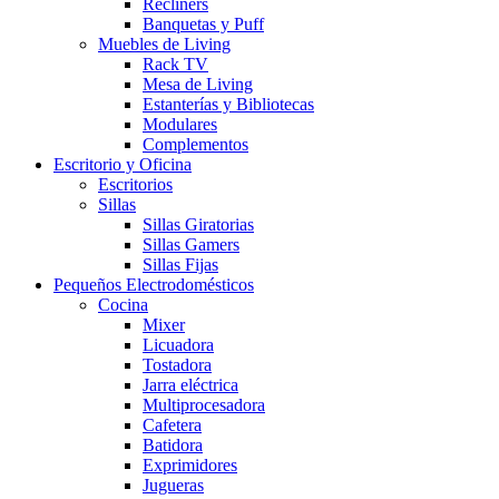
Recliners
Banquetas y Puff
Muebles de Living
Rack TV
Mesa de Living
Estanterías y Bibliotecas
Modulares
Complementos
Escritorio y Oficina
Escritorios
Sillas
Sillas Giratorias
Sillas Gamers
Sillas Fijas
Pequeños Electrodomésticos
Cocina
Mixer
Licuadora
Tostadora
Jarra eléctrica
Multiprocesadora
Cafetera
Batidora
Exprimidores
Jugueras