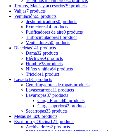
Teléfonos inalámbricos
4 products
Termos, Mates y accesorios
39 products
Valijas
7 products
Ventilación
65 products
deshumificadores
0 products
Extractores
14 products
Purificadores de aire
0 products
Turbocirculadores
1 product
Ventiladores
50 products
Bicicletas
141 products
Dama
32 products
Eléctricas
9 products
Hombre
38 products
Niños y niñas
64 products
Triciclos
1 product
Lavado
131 products
Centrifugadoras de ropa
6 products
Lavasecarropa
11 products
Lavarropas
87 products
Carga Frontal
45 products
Carga superior
42 products
Secarropas
33 products
Mesas de luz
0 products
Escritorio y Oficina
121 products
Archivadores
2 products