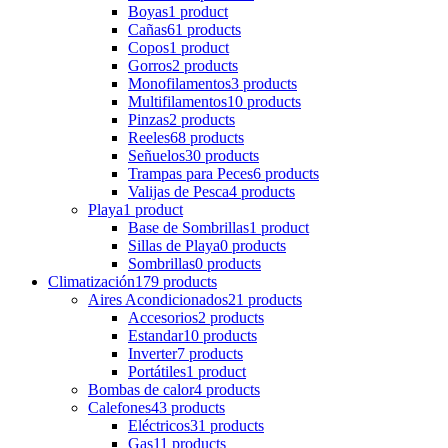
Boyas
1 product
Cañas
61 products
Copos
1 product
Gorros
2 products
Monofilamentos
3 products
Multifilamentos
10 products
Pinzas
2 products
Reeles
68 products
Señuelos
30 products
Trampas para Peces
6 products
Valijas de Pesca
4 products
Playa
1 product
Base de Sombrillas
1 product
Sillas de Playa
0 products
Sombrillas
0 products
Climatización
179 products
Aires Acondicionados
21 products
Accesorios
2 products
Estandar
10 products
Inverter
7 products
Portátiles
1 product
Bombas de calor
4 products
Calefones
43 products
Eléctricos
31 products
Gas
11 products