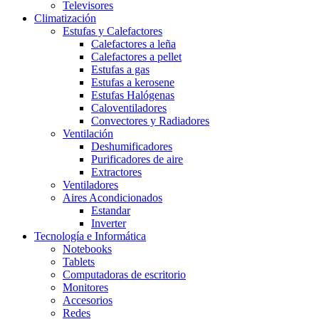
Televisores
Climatización
Estufas y Calefactores
Calefactores a leña
Calefactores a pellet
Estufas a gas
Estufas a kerosene
Estufas Halógenas
Caloventiladores
Convectores y Radiadores
Ventilación
Deshumificadores
Purificadores de aire
Extractores
Ventiladores
Aires Acondicionados
Estandar
Inverter
Tecnología e Informática
Notebooks
Tablets
Computadoras de escritorio
Monitores
Accesorios
Redes