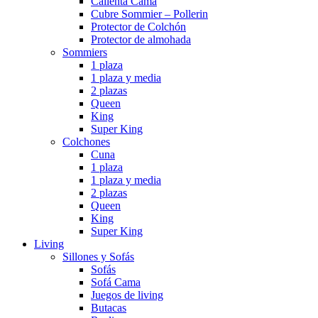
Calienta Cama
Cubre Sommier – Pollerin
Protector de Colchón
Protector de almohada
Sommiers
1 plaza
1 plaza y media
2 plazas
Queen
King
Super King
Colchones
Cuna
1 plaza
1 plaza y media
2 plazas
Queen
King
Super King
Living
Sillones y Sofás
Sofás
Sofá Cama
Juegos de living
Butacas