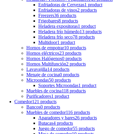
Enfriadoras de Cervezas
1 product
Enfriadoras de vinos
2 products
Freezers
36 products
Frigobares
8 products
Heladera expositoras
1 product
Heladera frío húmedo
13 products
Heladera frío seco
78 products
Multidoor
1 product
Hornos de empotrar
10 products
Hornos eléctricos
23 products
Hornos Halógenos
0 products
Hornos Multifunción
2 products
Lavavajilla
14 products
Menaje de cocina
0 products
Microondas
50 products
Soportes Microondas
1 product
Muebles de cocina
118 products
Purificadores
1 product
Comedor
121 products
Bancos
0 products
Muebles de comedor
116 products
Aparadores y bares
26 products
Butacas
4 products
Juego de comedor
55 products
Mesa de comedor
10 products