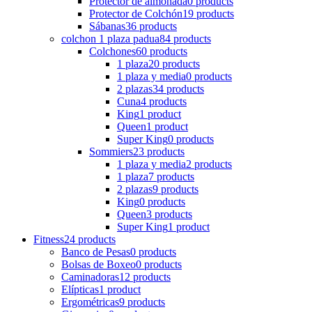
Protector de almohada
0 products
Protector de Colchón
19 products
Sábanas
36 products
colchon 1 plaza padua
84 products
Colchones
60 products
1 plaza
20 products
1 plaza y media
0 products
2 plazas
34 products
Cuna
4 products
King
1 product
Queen
1 product
Super King
0 products
Sommiers
23 products
1 plaza y media
2 products
1 plaza
7 products
2 plazas
9 products
King
0 products
Queen
3 products
Super King
1 product
Fitness
24 products
Banco de Pesas
0 products
Bolsas de Boxeo
0 products
Caminadoras
12 products
Elípticas
1 product
Ergométricas
9 products