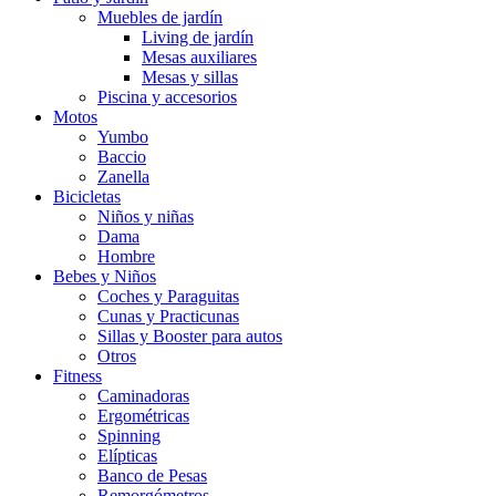
Muebles de jardín
Living de jardín
Mesas auxiliares
Mesas y sillas
Piscina y accesorios
Motos
Yumbo
Baccio
Zanella
Bicicletas
Niños y niñas
Dama
Hombre
Bebes y Niños
Coches y Paraguitas
Cunas y Practicunas
Sillas y Booster para autos
Otros
Fitness
Caminadoras
Ergométricas
Spinning
Elípticas
Banco de Pesas
Remorgómetros