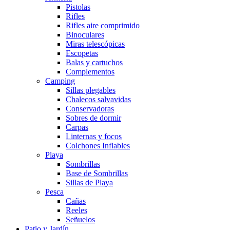
Pistolas
Rifles
Rifles aire comprimido
Binoculares
Miras telescópicas
Escopetas
Balas y cartuchos
Complementos
Camping
Sillas plegables
Chalecos salvavidas
Conservadoras
Sobres de dormir
Carpas
Linternas y focos
Colchones Inflables
Playa
Sombrillas
Base de Sombrillas
Sillas de Playa
Pesca
Cañas
Reeles
Señuelos
Patio y Jardín