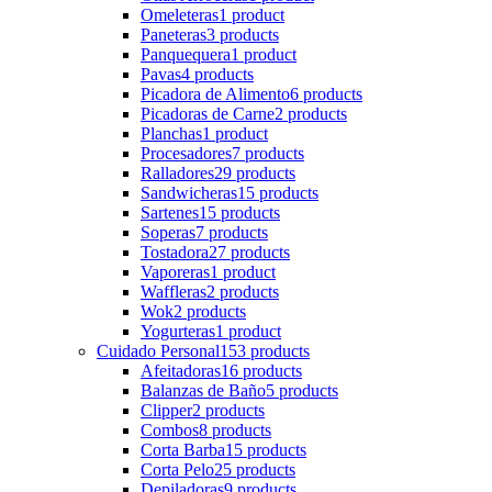
Omeleteras
1 product
Paneteras
3 products
Panquequera
1 product
Pavas
4 products
Picadora de Alimento
6 products
Picadoras de Carne
2 products
Planchas
1 product
Procesadores
7 products
Ralladores
29 products
Sandwicheras
15 products
Sartenes
15 products
Soperas
7 products
Tostadora
27 products
Vaporeras
1 product
Waffleras
2 products
Wok
2 products
Yogurteras
1 product
Cuidado Personal
153 products
Afeitadoras
16 products
Balanzas de Baño
5 products
Clipper
2 products
Combos
8 products
Corta Barba
15 products
Corta Pelo
25 products
Depiladoras
9 products