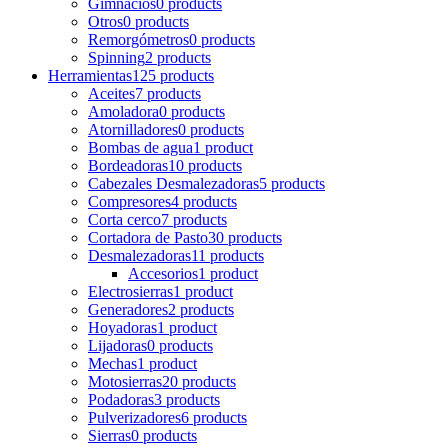
Gimnacios
0 products
Otros
0 products
Remorgómetros
0 products
Spinning
2 products
Herramientas
125 products
Aceites
7 products
Amoladora
0 products
Atornilladores
0 products
Bombas de agua
1 product
Bordeadoras
10 products
Cabezales Desmalezadoras
5 products
Compresores
4 products
Corta cerco
7 products
Cortadora de Pasto
30 products
Desmalezadoras
11 products
Accesorios
1 product
Electrosierras
1 product
Generadores
2 products
Hoyadoras
1 product
Lijadoras
0 products
Mechas
1 product
Motosierras
20 products
Podadoras
3 products
Pulverizadores
6 products
Sierras
0 products