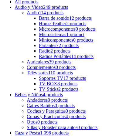
All
products
Audio y Video
249 products
Audio
114 products
Barra de sonido
12 products
Home Teather
2 products
Microcomponentes
0 products
Microsistemas
1 product
Minicomponentes
0 products
Parlantes
72 products
Radio
2 products
Radios Portátiles
14 products
Auriculares
39 products
Complementos
0 products
Televisores
110 products
Soportes TV
17 products
TV BOX
8 products
TV Sticks
2 products
Bebes y Niños
4 products
Andadores
0 products
Catres Bañitos
0 products
Coches y Paraguitas
0 products
Cunas y Practicunas
4 products
Otros
0 products
Sillas y Booster para autos
0 products
Caza y Pesca
1.096 products