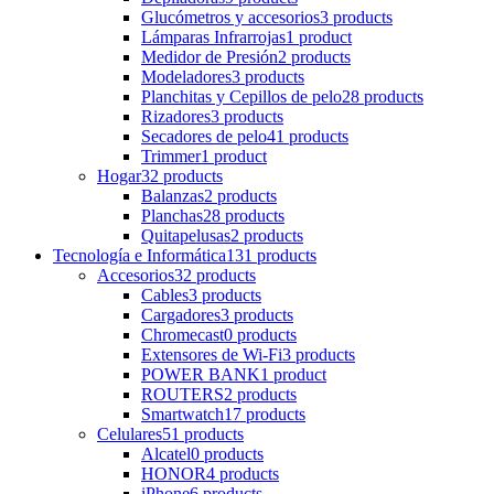
Glucómetros y accesorios
3 products
Lámparas Infrarrojas
1 product
Medidor de Presión
2 products
Modeladores
3 products
Planchitas y Cepillos de pelo
28 products
Rizadores
3 products
Secadores de pelo
41 products
Trimmer
1 product
Hogar
32 products
Balanzas
2 products
Planchas
28 products
Quitapelusas
2 products
Tecnología e Informática
131 products
Accesorios
32 products
Cables
3 products
Cargadores
3 products
Chromecast
0 products
Extensores de Wi-Fi
3 products
POWER BANK
1 product
ROUTERS
2 products
Smartwatch
17 products
Celulares
51 products
Alcatel
0 products
HONOR
4 products
iPhone
6 products