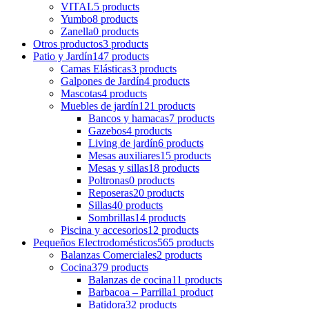
VITAL
5 products
Yumbo
8 products
Zanella
0 products
Otros productos
3 products
Patio y Jardín
147 products
Camas Elásticas
3 products
Galpones de Jardín
4 products
Mascotas
4 products
Muebles de jardín
121 products
Bancos y hamacas
7 products
Gazebos
4 products
Living de jardín
6 products
Mesas auxiliares
15 products
Mesas y sillas
18 products
Poltronas
0 products
Reposeras
20 products
Sillas
40 products
Sombrillas
14 products
Piscina y accesorios
12 products
Pequeños Electrodomésticos
565 products
Balanzas Comerciales
2 products
Cocina
379 products
Balanzas de cocina
11 products
Barbacoa – Parrilla
1 product
Batidora
32 products