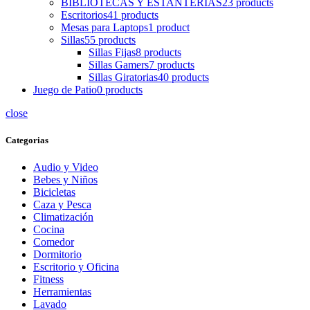
BIBLIOTECAS Y ESTANTERIAS
23 products
Escritorios
41 products
Mesas para Laptops
1 product
Sillas
55 products
Sillas Fijas
8 products
Sillas Gamers
7 products
Sillas Giratorias
40 products
Juego de Patio
0 products
close
Categorias
Audio y Video
Bebes y Niños
Bicicletas
Caza y Pesca
Climatización
Cocina
Comedor
Dormitorio
Escritorio y Oficina
Fitness
Herramientas
Lavado