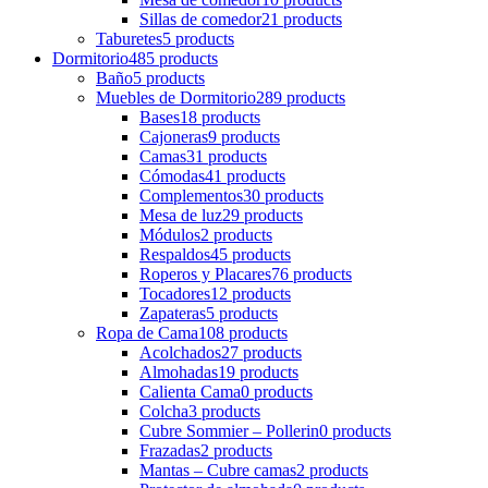
Sillas de comedor
21 products
Taburetes
5 products
Dormitorio
485 products
Baño
5 products
Muebles de Dormitorio
289 products
Bases
18 products
Cajoneras
9 products
Camas
31 products
Cómodas
41 products
Complementos
30 products
Mesa de luz
29 products
Módulos
2 products
Respaldos
45 products
Roperos y Placares
76 products
Tocadores
12 products
Zapateras
5 products
Ropa de Cama
108 products
Acolchados
27 products
Almohadas
19 products
Calienta Cama
0 products
Colcha
3 products
Cubre Sommier – Pollerin
0 products
Frazadas
2 products
Mantas – Cubre camas
2 products