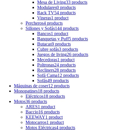
Mesa de Living
33 products
Modulares
0 products
Rack TV
54 products
Vineras
1 product
Percheros
4 products
Sillones y Sofás
144 products
Bancos
1 product
Banquetas y Puff
5 products
Butacas
9 products
Cubre sofás
3 products
Juegos de living
26 products
Mecedoras
1 product
Poltronas
24 products
Recliners
28 products
Sofá Cama
12 products
Sofás
49 products
Máquinas de coser
12 products
Monopatines
18 products
Eléctricos
18 products
Motos
36 products
ARES
1 product
Baccio
16 products
KEEWAY
1 product
Motocarros
1 product
Motos Eléctricas
4 products