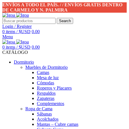
ENVÍOS A TODO EL PAÍS. / / ENVÍOS GRATIS DENTRO
DE CARMELO Y N. PALMIRA
Search
Login / Register
0
items
/
$USD
0.00
Menu
0
items
/
$USD
0.00
CATÁLOGO
Dormitorio
Muebles de Dormitorio
Camas
Mesa de luz
Cómodas
Roperos y Placares
Respaldos
Zapateras
Complementos
Ropa de Cama
Sábanas
Acolchados
Mantas – Cubre camas