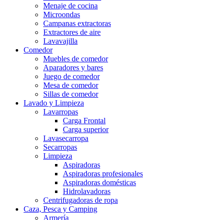
Menaje de cocina
Microondas
Campanas extractoras
Extractores de aire
Lavavajilla
Comedor
Muebles de comedor
Aparadores y bares
Juego de comedor
Mesa de comedor
Sillas de comedor
Lavado y Limpieza
Lavarropas
Carga Frontal
Carga superior
Lavasecarropa
Secarropas
Limpieza
Aspiradoras
Aspiradoras profesionales
Aspiradoras domésticas
Hidrolavadoras
Centrifugadoras de ropa
Caza, Pesca y Camping
Armería