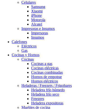
Celulares
Samsung
Xiaomi
iPhone
Motorola
Alcatel
Impresoras e Insumos
Impresoras
Insumos
Calefones
Eléctricos
Gas
Cocinas y Hornos
Cocinas
Cocinas a gas
Cocinas eléctricas
Cocinas combinadas
Hornos de empotrar
Hornos eléctricos
Heladeras / Freezers / Frigobares
Heladera frío húmedo
Heladera frío seco
Freezers
Heladera expositoras
Muebles de cocina