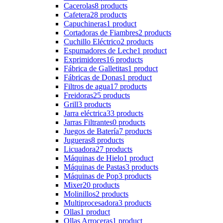
Cacerolas
8 products
Cafetera
28 products
Capuchineras
1 product
Cortadoras de Fiambres
2 products
Cuchillo Eléctrico
2 products
Espumadores de Leche
1 product
Exprimidores
16 products
Fábrica de Galletitas
1 product
Fábricas de Donas
1 product
Filtros de agua
17 products
Freidoras
25 products
Grill
3 products
Jarra eléctrica
33 products
Jarras Filtrantes
0 products
Juegos de Batería
7 products
Jugueras
8 products
Licuadora
27 products
Máquinas de Hielo
1 product
Máquinas de Pastas
3 products
Máquinas de Pop
3 products
Mixer
20 products
Molinillos
2 products
Multiprocesadora
3 products
Ollas
1 product
Ollas Arroceras
1 product