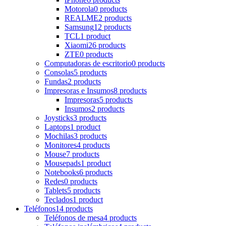
Motorola
0 products
REALME
2 products
Samsung
12 products
TCL
1 product
Xiaomi
26 products
ZTE
0 products
Computadoras de escritorio
0 products
Consolas
5 products
Fundas
2 products
Impresoras e Insumos
8 products
Impresoras
5 products
Insumos
2 products
Joysticks
3 products
Laptops
1 product
Mochilas
3 products
Monitores
4 products
Mouse
7 products
Mousepads
1 product
Notebooks
6 products
Redes
0 products
Tablets
5 products
Teclados
1 product
Teléfonos
14 products
Teléfonos de mesa
4 products