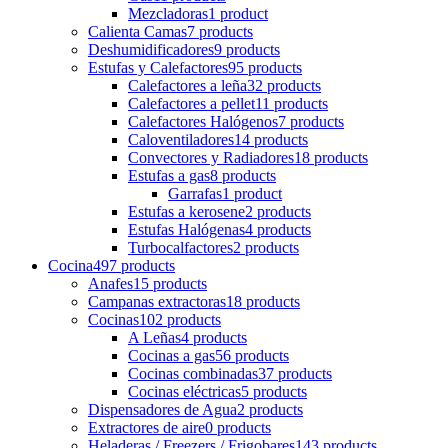
Mezcladoras
1 product
Calienta Camas
7 products
Deshumidificadores
9 products
Estufas y Calefactores
95 products
Calefactores a leña
32 products
Calefactores a pellet
11 products
Calefactores Halógenos
7 products
Caloventiladores
14 products
Convectores y Radiadores
18 products
Estufas a gas
8 products
Garrafas
1 product
Estufas a kerosene
2 products
Estufas Halógenas
4 products
Turbocalfactores
2 products
Cocina
497 products
Anafes
15 products
Campanas extractoras
18 products
Cocinas
102 products
A Leñas
4 products
Cocinas a gas
56 products
Cocinas combinadas
37 products
Cocinas eléctricas
5 products
Dispensadores de Agua
2 products
Extractores de aire
0 products
Heladeras / Freezers / Frigobares
143 products