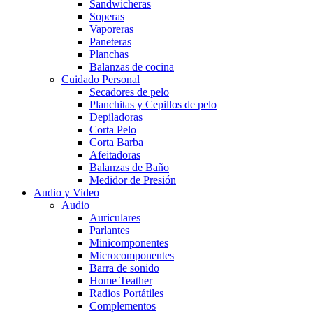
Sandwicheras
Soperas
Vaporeras
Paneteras
Planchas
Balanzas de cocina
Cuidado Personal
Secadores de pelo
Planchitas y Cepillos de pelo
Depiladoras
Corta Pelo
Corta Barba
Afeitadoras
Balanzas de Baño
Medidor de Presión
Audio y Video
Audio
Auriculares
Parlantes
Minicomponentes
Microcomponentes
Barra de sonido
Home Teather
Radios Portátiles
Complementos