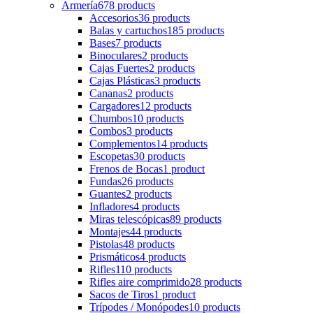
Armería
678 products
Accesorios
36 products
Balas y cartuchos
185 products
Bases
7 products
Binoculares
2 products
Cajas Fuertes
2 products
Cajas Plásticas
3 products
Cananas
2 products
Cargadores
12 products
Chumbos
10 products
Combos
3 products
Complementos
14 products
Escopetas
30 products
Frenos de Bocas
1 product
Fundas
26 products
Guantes
2 products
Infladores
4 products
Miras telescópicas
89 products
Montajes
44 products
Pistolas
48 products
Prismáticos
4 products
Rifles
110 products
Rifles aire comprimido
28 products
Sacos de Tiros
1 product
Trípodes / Monópodes
10 products