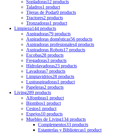
Sopladoras
12 products
Taladros
1 product
Tijeras de Podar
0 products
Tractores
2 products
Tronzadoras
1 product
Limpieza
144 products
Aspiradoras
79 products
Aspiradoras domésticas
56 products
Aspiradoras profesionales
4 products
Aspiradoras Robots
17 products
Escobas
28 products
Fregadoras
3 products
Hidrolavadoras
23 products
Lavadoras
7 products
Limpiavidrios
28 products
Lustraspiradoras
1 product
Papeleras
2 products
Living
289 products
Alfombras
1 product
Biombos
1 product
Cestos
1 product
Espejos
10 products
Muebles de Living
134 products
Complementos
33 products
Estanterías y Bibliotecas
1 product