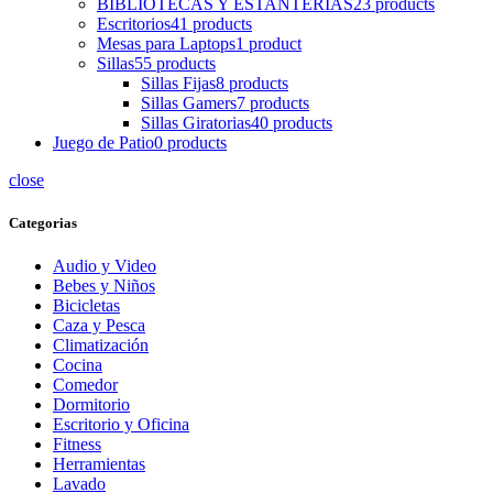
BIBLIOTECAS Y ESTANTERIAS
23 products
Escritorios
41 products
Mesas para Laptops
1 product
Sillas
55 products
Sillas Fijas
8 products
Sillas Gamers
7 products
Sillas Giratorias
40 products
Juego de Patio
0 products
close
Categorias
Audio y Video
Bebes y Niños
Bicicletas
Caza y Pesca
Climatización
Cocina
Comedor
Dormitorio
Escritorio y Oficina
Fitness
Herramientas
Lavado