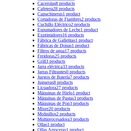
Cacerolas
8 products
Cafetera
28 products
Capuchineras
1 product
Cortadoras de Fiambres
2 products
Cuchillo Eléctrico
2 products
Espumadores de Leche
1 product
Exprimidores
16 products
Fábrica de Galletitas
1 product
Fábricas de Donas
1 product
Filtros de agua
17 products
Freidoras
25 products
Grill
3 products
Jarra eléctrica
33 products
Jarras Filtrantes
0 products
Juegos de Batería
7 products
Jugueras
8 products
Licuadora
27 products
Máquinas de Hielo
1 product
Máquinas de Pastas
3 products
Máquinas de Pop
3 products
Mixer
20 products
Molinillos
2 products
Multiprocesadora
3 products
Ollas
1 product
Ollas Arroceras
1 product