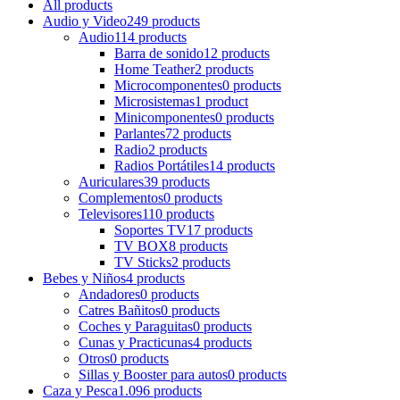
All
products
Audio y Video
249 products
Audio
114 products
Barra de sonido
12 products
Home Teather
2 products
Microcomponentes
0 products
Microsistemas
1 product
Minicomponentes
0 products
Parlantes
72 products
Radio
2 products
Radios Portátiles
14 products
Auriculares
39 products
Complementos
0 products
Televisores
110 products
Soportes TV
17 products
TV BOX
8 products
TV Sticks
2 products
Bebes y Niños
4 products
Andadores
0 products
Catres Bañitos
0 products
Coches y Paraguitas
0 products
Cunas y Practicunas
4 products
Otros
0 products
Sillas y Booster para autos
0 products
Caza y Pesca
1.096 products