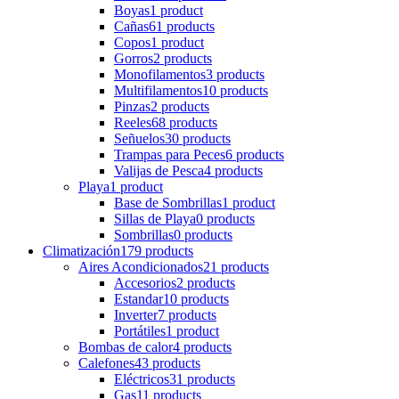
Boyas
1 product
Cañas
61 products
Copos
1 product
Gorros
2 products
Monofilamentos
3 products
Multifilamentos
10 products
Pinzas
2 products
Reeles
68 products
Señuelos
30 products
Trampas para Peces
6 products
Valijas de Pesca
4 products
Playa
1 product
Base de Sombrillas
1 product
Sillas de Playa
0 products
Sombrillas
0 products
Climatización
179 products
Aires Acondicionados
21 products
Accesorios
2 products
Estandar
10 products
Inverter
7 products
Portátiles
1 product
Bombas de calor
4 products
Calefones
43 products
Eléctricos
31 products
Gas
11 products