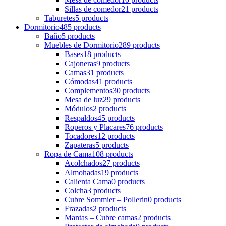
Sillas de comedor
21 products
Taburetes
5 products
Dormitorio
485 products
Baño
5 products
Muebles de Dormitorio
289 products
Bases
18 products
Cajoneras
9 products
Camas
31 products
Cómodas
41 products
Complementos
30 products
Mesa de luz
29 products
Módulos
2 products
Respaldos
45 products
Roperos y Placares
76 products
Tocadores
12 products
Zapateras
5 products
Ropa de Cama
108 products
Acolchados
27 products
Almohadas
19 products
Calienta Cama
0 products
Colcha
3 products
Cubre Sommier – Pollerin
0 products
Frazadas
2 products
Mantas – Cubre camas
2 products