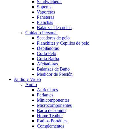
Sandwicheras
Soperas
Vaporeras
Paneteras
Planchas
Balanzas de cocina
Cuidado Personal
Secadores de pelo
Planchitas y Cepillos de pelo
Depiladoras
Corta Pelo
Corta Barba
Afeitadoras
Balanzas de Baño
Medidor de Presión
Audio y Video
Audio
Auriculares
Parlantes
Minicomponentes
Microcomponentes
Barra de sonido
Home Teather
Radios Portátiles
Complementos