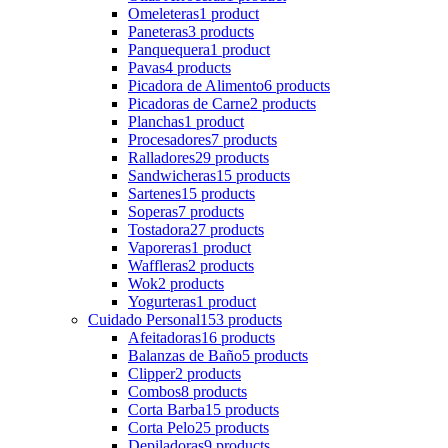
Omeleteras
1 product
Paneteras
3 products
Panquequera
1 product
Pavas
4 products
Picadora de Alimento
6 products
Picadoras de Carne
2 products
Planchas
1 product
Procesadores
7 products
Ralladores
29 products
Sandwicheras
15 products
Sartenes
15 products
Soperas
7 products
Tostadora
27 products
Vaporeras
1 product
Waffleras
2 products
Wok
2 products
Yogurteras
1 product
Cuidado Personal
153 products
Afeitadoras
16 products
Balanzas de Baño
5 products
Clipper
2 products
Combos
8 products
Corta Barba
15 products
Corta Pelo
25 products
Depiladoras
9 products