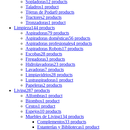
Sopladoras
12 products
Taladros
1 product
Tijeras de Podar
0 products
Tractores
2 products
Tronzadoras
1 product
Limpieza
144 products
Aspiradoras
79 products
Aspiradoras domésticas
56 products
Aspiradoras profesionales
4 products
Aspiradoras Robots
17 products
Escobas
28 products
Fregadoras
3 products
Hidrolavadoras
23 products
Lavadoras
7 products
Limpiavidrios
28 products
Lustraspiradoras
1 product
Papeleras
2 products
Living
287 products
Alfombras
1 product
Biombos
1 product
Cestos
1 product
Espejos
10 products
Muebles de Living
134 products
Complementos
33 products
Estanterías y Bibliotecas
1 product