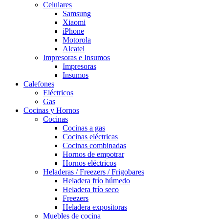
Celulares
Samsung
Xiaomi
iPhone
Motorola
Alcatel
Impresoras e Insumos
Impresoras
Insumos
Calefones
Eléctricos
Gas
Cocinas y Hornos
Cocinas
Cocinas a gas
Cocinas eléctricas
Cocinas combinadas
Hornos de empotrar
Hornos eléctricos
Heladeras / Freezers / Frigobares
Heladera frío húmedo
Heladera frío seco
Freezers
Heladera expositoras
Muebles de cocina