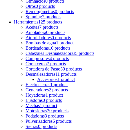
Gimnacios
0 products
Otros
0 products
Remorgómetros
0 products
Spinning
2 products
Herramientas
125 products
Aceites
7 products
Amoladora
0 products
Atornilladores
0 products
Bombas de agua
1 product
Bordeadoras
10 products
Cabezales Desmalezadoras
5 products
Compresores
4 products
Corta cerco
7 products
Cortadora de Pasto
30 products
Desmalezadoras
11 products
Accesorios
1 product
Electrosierras
1 product
Generadores
2 products
Hoyadoras
1 product
Lijadoras
0 products
Mechas
1 product
Motosierras
20 products
Podadoras
3 products
Pulverizadores
6 products
Sierras
0 products