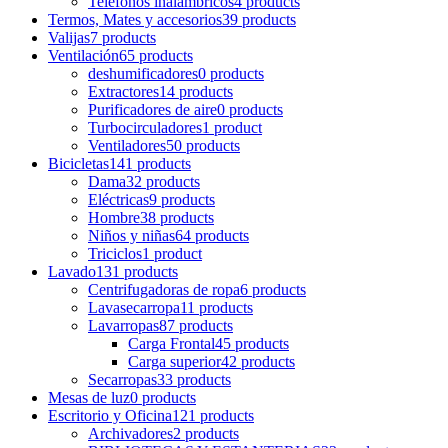
Teléfonos inalámbricos
4 products
Termos, Mates y accesorios
39 products
Valijas
7 products
Ventilación
65 products
deshumificadores
0 products
Extractores
14 products
Purificadores de aire
0 products
Turbocirculadores
1 product
Ventiladores
50 products
Bicicletas
141 products
Dama
32 products
Eléctricas
9 products
Hombre
38 products
Niños y niñas
64 products
Triciclos
1 product
Lavado
131 products
Centrifugadoras de ropa
6 products
Lavasecarropa
11 products
Lavarropas
87 products
Carga Frontal
45 products
Carga superior
42 products
Secarropas
33 products
Mesas de luz
0 products
Escritorio y Oficina
121 products
Archivadores
2 products