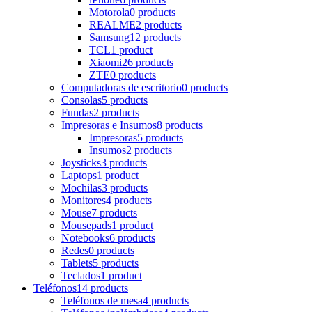
Motorola
0 products
REALME
2 products
Samsung
12 products
TCL
1 product
Xiaomi
26 products
ZTE
0 products
Computadoras de escritorio
0 products
Consolas
5 products
Fundas
2 products
Impresoras e Insumos
8 products
Impresoras
5 products
Insumos
2 products
Joysticks
3 products
Laptops
1 product
Mochilas
3 products
Monitores
4 products
Mouse
7 products
Mousepads
1 product
Notebooks
6 products
Redes
0 products
Tablets
5 products
Teclados
1 product
Teléfonos
14 products
Teléfonos de mesa
4 products