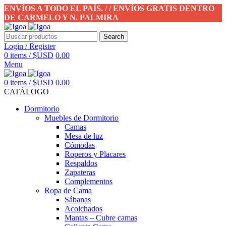
ENVÍOS A TODO EL PAÍS. / / ENVÍOS GRATIS DENTRO
DE CARMELO Y N. PALMIRA
Search
Login / Register
0
items
/
$USD
0.00
Menu
0
items
/
$USD
0.00
CATÁLOGO
Dormitorio
Muebles de Dormitorio
Camas
Mesa de luz
Cómodas
Roperos y Placares
Respaldos
Zapateras
Complementos
Ropa de Cama
Sábanas
Acolchados
Mantas – Cubre camas