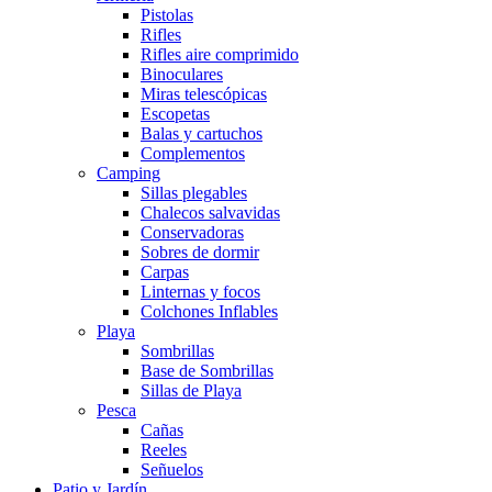
Pistolas
Rifles
Rifles aire comprimido
Binoculares
Miras telescópicas
Escopetas
Balas y cartuchos
Complementos
Camping
Sillas plegables
Chalecos salvavidas
Conservadoras
Sobres de dormir
Carpas
Linternas y focos
Colchones Inflables
Playa
Sombrillas
Base de Sombrillas
Sillas de Playa
Pesca
Cañas
Reeles
Señuelos
Patio y Jardín