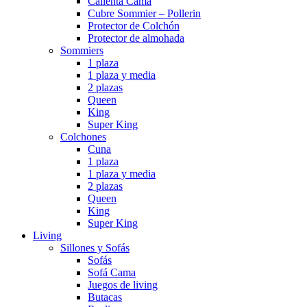
Calienta Cama
Cubre Sommier – Pollerin
Protector de Colchón
Protector de almohada
Sommiers
1 plaza
1 plaza y media
2 plazas
Queen
King
Super King
Colchones
Cuna
1 plaza
1 plaza y media
2 plazas
Queen
King
Super King
Living
Sillones y Sofás
Sofás
Sofá Cama
Juegos de living
Butacas