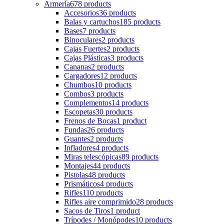
Armería
678 products
Accesorios
36 products
Balas y cartuchos
185 products
Bases
7 products
Binoculares
2 products
Cajas Fuertes
2 products
Cajas Plásticas
3 products
Cananas
2 products
Cargadores
12 products
Chumbos
10 products
Combos
3 products
Complementos
14 products
Escopetas
30 products
Frenos de Bocas
1 product
Fundas
26 products
Guantes
2 products
Infladores
4 products
Miras telescópicas
89 products
Montajes
44 products
Pistolas
48 products
Prismáticos
4 products
Rifles
110 products
Rifles aire comprimido
28 products
Sacos de Tiros
1 product
Trípodes / Monópodes
10 products