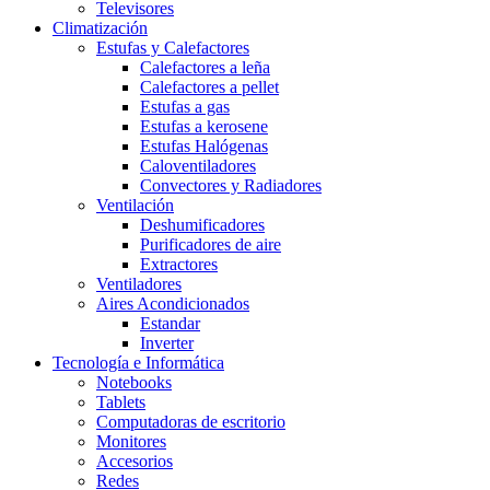
Televisores
Climatización
Estufas y Calefactores
Calefactores a leña
Calefactores a pellet
Estufas a gas
Estufas a kerosene
Estufas Halógenas
Caloventiladores
Convectores y Radiadores
Ventilación
Deshumificadores
Purificadores de aire
Extractores
Ventiladores
Aires Acondicionados
Estandar
Inverter
Tecnología e Informática
Notebooks
Tablets
Computadoras de escritorio
Monitores
Accesorios
Redes