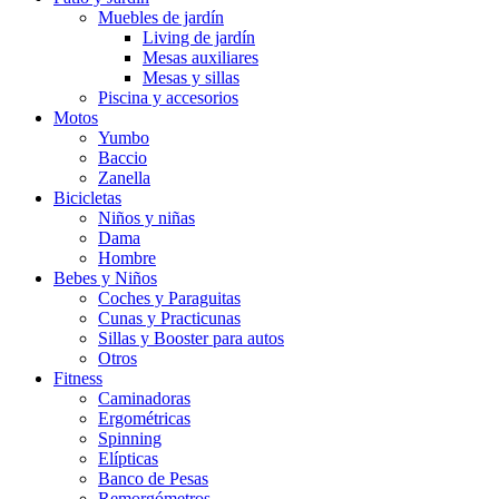
Muebles de jardín
Living de jardín
Mesas auxiliares
Mesas y sillas
Piscina y accesorios
Motos
Yumbo
Baccio
Zanella
Bicicletas
Niños y niñas
Dama
Hombre
Bebes y Niños
Coches y Paraguitas
Cunas y Practicunas
Sillas y Booster para autos
Otros
Fitness
Caminadoras
Ergométricas
Spinning
Elípticas
Banco de Pesas
Remorgómetros