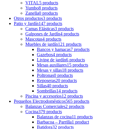
VITAL
5 products
Yumbo
8 products
Zanella
0 products
Otros productos
3 products
Patio y Jardín
147 products
Camas Elásticas
3 products
Galpones de Jardín
4 products
Mascotas
4 products
Muebles de jardín
121 products
Bancos y hamacas
7 products
Gazebos
4 products
Living de jardín
6 products
Mesas auxiliares
15 products
Mesas y sillas
18 products
Poltronas
0 products
Reposeras
20 products
Sillas
40 products
Sombrillas
14 products
Piscina y accesorios
12 products
Pequeños Electrodomésticos
565 products
Balanzas Comerciales
2 products
Cocina
379 products
Balanzas de cocina
11 products
Barbacoa – Parrilla
1 product
Batidora
32 products