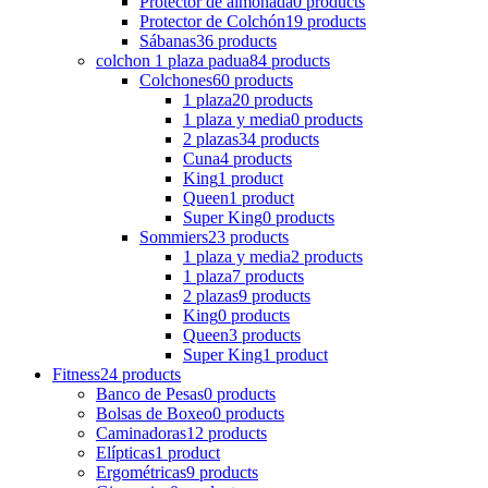
Protector de almohada
0 products
Protector de Colchón
19 products
Sábanas
36 products
colchon 1 plaza padua
84 products
Colchones
60 products
1 plaza
20 products
1 plaza y media
0 products
2 plazas
34 products
Cuna
4 products
King
1 product
Queen
1 product
Super King
0 products
Sommiers
23 products
1 plaza y media
2 products
1 plaza
7 products
2 plazas
9 products
King
0 products
Queen
3 products
Super King
1 product
Fitness
24 products
Banco de Pesas
0 products
Bolsas de Boxeo
0 products
Caminadoras
12 products
Elípticas
1 product
Ergométricas
9 products