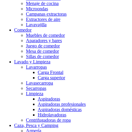
Menaje de cocina
Microondas
Campanas extractoras
Extractores de aire
Lavavajilla
Comedor
Muebles de comedor
Aparadores y bares
Juego de comedor
Mesa de comedor
Sillas de comedor
Lavado y Limpieza
Lavarropas
Carga Frontal
Carga superior
Lavasecarropa
Secarropas
Limpieza
Aspiradoras
Aspiradoras profesionales
Aspiradoras domésticas
Hidrolavadoras
Centrifugadoras de ropa
Caza, Pesca y Camping
Armería