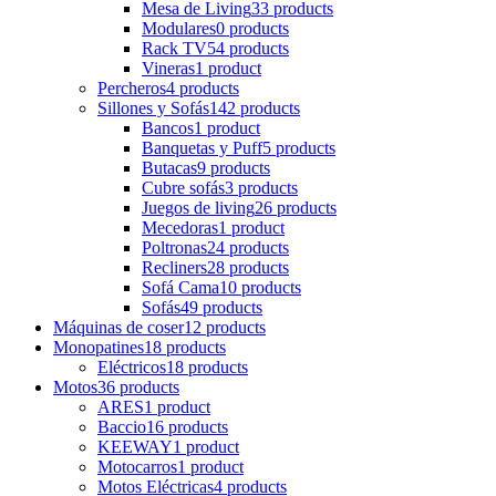
Mesa de Living
33 products
Modulares
0 products
Rack TV
54 products
Vineras
1 product
Percheros
4 products
Sillones y Sofás
142 products
Bancos
1 product
Banquetas y Puff
5 products
Butacas
9 products
Cubre sofás
3 products
Juegos de living
26 products
Mecedoras
1 product
Poltronas
24 products
Recliners
28 products
Sofá Cama
10 products
Sofás
49 products
Máquinas de coser
12 products
Monopatines
18 products
Eléctricos
18 products
Motos
36 products
ARES
1 product
Baccio
16 products
KEEWAY
1 product
Motocarros
1 product
Motos Eléctricas
4 products