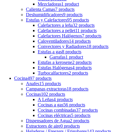
Mezcladoras
1 product
Calienta Camas
7 products
Deshumidificadores
9 products
Estufas y Calefactores
95 products
Calefactores a leña
32 products
Calefactores a pellet
11 products
Calefactores Halógenos
7 products
Caloventiladores
14 products
Convectores y Radiadores
18 products
Estufas a gas
8 products
Garrafas
1 product
Estufas a kerosene
2 products
Estufas Halógenas
4 products
Turbocalfactores
2 products
Cocina
497 products
Anafes
15 products
Campanas extractoras
18 products
Cocinas
102 products
A Leñas
4 products
Cocinas a gas
56 products
Cocinas combinadas
37 products
Cocinas eléctricas
5 products
Dispensadores de Agua
2 products
Extractores de aire
0 products
Heladeras / Freezers / Frigobares
143 products