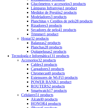
Glucómetros y accesorios
3 products
Lámparas Infrarrojas
1 product
Medidor de Presión
2 products
Modeladores
3 products
Planchitas y Cepillos de pelo
28 products
Rizadores
3 products
Secadores de pelo
41 products
Trimmer
1 product
Hogar
32 products
Balanzas
2 products
Planchas
28 products
Quitapelusas
2 products
Tecnología e Informática
131 products
Accesorios
32 products
Cables
3 products
Cargadores
3 products
Chromecast
0 products
Extensores de Wi-Fi
3 products
POWER BANK
1 product
ROUTERS
2 products
Smartwatch
17 products
Celulares
51 products
Alcatel
0 products
HONOR
4 products
iPhone
6 products