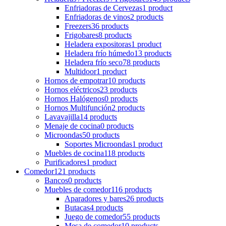
Enfriadoras de Cervezas
1 product
Enfriadoras de vinos
2 products
Freezers
36 products
Frigobares
8 products
Heladera expositoras
1 product
Heladera frío húmedo
13 products
Heladera frío seco
78 products
Multidoor
1 product
Hornos de empotrar
10 products
Hornos eléctricos
23 products
Hornos Halógenos
0 products
Hornos Multifunción
2 products
Lavavajilla
14 products
Menaje de cocina
0 products
Microondas
50 products
Soportes Microondas
1 product
Muebles de cocina
118 products
Purificadores
1 product
Comedor
121 products
Bancos
0 products
Muebles de comedor
116 products
Aparadores y bares
26 products
Butacas
4 products
Juego de comedor
55 products
Mesa de comedor
10 products