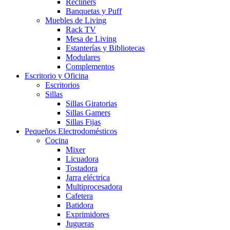
Recliners
Banquetas y Puff
Muebles de Living
Rack TV
Mesa de Living
Estanterías y Bibliotecas
Modulares
Complementos
Escritorio y Oficina
Escritorios
Sillas
Sillas Giratorias
Sillas Gamers
Sillas Fijas
Pequeños Electrodomésticos
Cocina
Mixer
Licuadora
Tostadora
Jarra eléctrica
Multiprocesadora
Cafetera
Batidora
Exprimidores
Jugueras