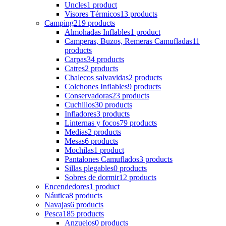
Uncles
1 product
Visores Térmicos
13 products
Camping
219 products
Almohadas Inflables
1 product
Camperas, Buzos, Remeras Camufladas
11
products
Carpas
34 products
Catres
2 products
Chalecos salvavidas
2 products
Colchones Inflables
9 products
Conservadoras
23 products
Cuchillos
30 products
Infladores
3 products
Linternas y focos
79 products
Medias
2 products
Mesas
6 products
Mochilas
1 product
Pantalones Camuflados
3 products
Sillas plegables
0 products
Sobres de dormir
12 products
Encendedores
1 product
Náutica
8 products
Navajas
6 products
Pesca
185 products
Anzuelos
0 products