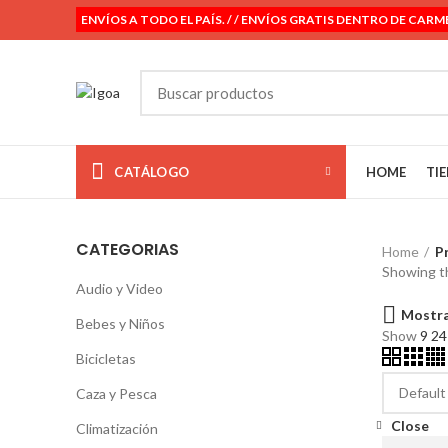
ENVÍOS A TODO EL PAÍS. / / ENVÍOS GRATIS DENTRO DE CARM
CATÁLOGO
HOME
TI
CATEGORIAS
Home
P
Showing th
Audio y Video
Mostra
Bebes y Niños
Show
9
2
Bicicletas
Caza y Pesca
Close
Climatización