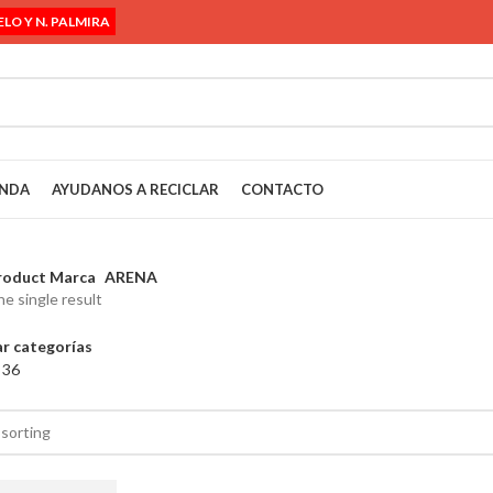
ELO Y N. PALMIRA
ENDA
AYUDANOS A RECICLAR
CONTACTO
roduct Marca
ARENA
e single result
r categorías
4
36