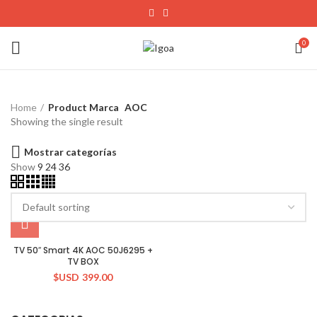
0
Home
Product Marca
AOC
Showing the single result
Mostrar categorías
Show
9
24
36
TV 50″ Smart 4K AOC 50J6295 +
TV BOX
$USD
399.00