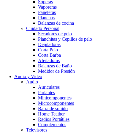
Soperas
Vaporeras
Paneteras
Planchas
Balanzas de cocina
Cuidado Personal
Secadores de pelo
Planchitas y Cepillos de pelo
Depiladoras
Corta Pelo
Corta Barba
Afeitadoras
Balanzas de Baño
Medidor de Presión
Audio y Video
Audio
Auriculares
Parlantes
Minicomponentes
Microcomponentes
Barra de sonido
Home Teather
Radios Portátiles
Complementos
Televisores