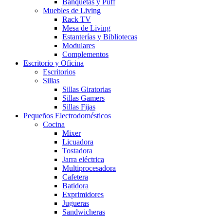
Banquetas y Puff
Muebles de Living
Rack TV
Mesa de Living
Estanterías y Bibliotecas
Modulares
Complementos
Escritorio y Oficina
Escritorios
Sillas
Sillas Giratorias
Sillas Gamers
Sillas Fijas
Pequeños Electrodomésticos
Cocina
Mixer
Licuadora
Tostadora
Jarra eléctrica
Multiprocesadora
Cafetera
Batidora
Exprimidores
Jugueras
Sandwicheras