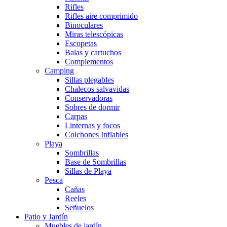
Rifles
Rifles aire comprimido
Binoculares
Miras telescópicas
Escopetas
Balas y cartuchos
Complementos
Camping
Sillas plegables
Chalecos salvavidas
Conservadoras
Sobres de dormir
Carpas
Linternas y focos
Colchones Inflables
Playa
Sombrillas
Base de Sombrillas
Sillas de Playa
Pesca
Cañas
Reeles
Señuelos
Patio y Jardín
Muebles de jardín