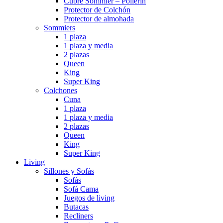
Cubre Sommier – Pollerin
Protector de Colchón
Protector de almohada
Sommiers
1 plaza
1 plaza y media
2 plazas
Queen
King
Super King
Colchones
Cuna
1 plaza
1 plaza y media
2 plazas
Queen
King
Super King
Living
Sillones y Sofás
Sofás
Sofá Cama
Juegos de living
Butacas
Recliners