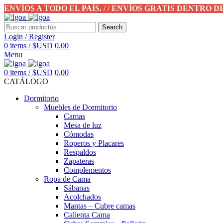
ENVÍOS A TODO EL PAÍS. / / ENVÍOS GRATIS DENTRO 
Search
Login / Register
0
items
/
$USD
0.00
Menu
0
items
/
$USD
0.00
CATÁLOGO
Dormitorio
Muebles de Dormitorio
Camas
Mesa de luz
Cómodas
Roperos y Placares
Respaldos
Zapateras
Complementos
Ropa de Cama
Sábanas
Acolchados
Mantas – Cubre camas
Calienta Cama