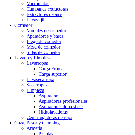
Microondas
Campanas extractoras
Extractores de aire
Lavavajilla
Comedor
Muebles de comedor
Aparadores y bares
Juego de comedor
Mesa de comedor
Sillas de comedor
Lavado y Limpieza
Lavarropas
Carga Frontal
Carga superior
Lavasecarropa
Secarropas
Limpieza
Aspiradoras
Aspiradoras profesionales
Aspiradoras domésticas
Hidrolavadoras
Centrifugadoras de ropa
Caza, Pesca y Camping
Armería
Pistolas