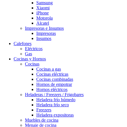
Samsung
Xiaomi
iPhone
Motorola
Alcatel
Impresoras e Insumos
Impresoras
Insumos
Calefones
Eléctricos
Gas
Cocinas y Hornos
Cocinas
Cocinas a gas
Cocinas eléctricas
Cocinas combinadas
Hornos de empotrar
Hornos eléctricos
Heladeras / Freezers / Frigobares
Heladera frío húmedo
Heladera frío seco
Freezers
Heladera expositoras
Muebles de cocina
Menaje de cocina