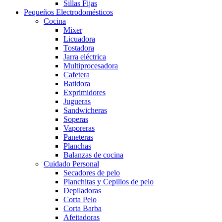
Sillas Fijas
Pequeños Electrodomésticos
Cocina
Mixer
Licuadora
Tostadora
Jarra eléctrica
Multiprocesadora
Cafetera
Batidora
Exprimidores
Jugueras
Sandwicheras
Soperas
Vaporeras
Paneteras
Planchas
Balanzas de cocina
Cuidado Personal
Secadores de pelo
Planchitas y Cepillos de pelo
Depiladoras
Corta Pelo
Corta Barba
Afeitadoras