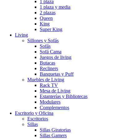
1 plaza
1 plaza y media
2 plazas
Queen
King
Super King
Living
Sillones y Sofás
Sofás
Sofá Cama
Juegos de living
Butacas
Recliners
Banquetas y Puff
Muebles de Living
Rack TV
Mesa de Living
Estanterías y Bibliotecas
Modulares
Complementos
Escritorio y Oficina
Escritorios
Sillas
Sillas Giratorias
Sillas Gamers