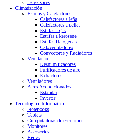
Televisores
Climatización
Estufas y Calefactores
Calefactores a leña
Calefactores a pellet
Estufas a gas
Estufas a kerosene
Estufas Halógenas
Caloventiladores
Convectores y Radiadores
Ventilación
Deshumificadores
Purificadores de aire
Extractores
Ventiladores
Aires Acondicionados
Estandar
Inverter
Tecnología e Informática
Notebooks
Tablets
Computadoras de escritorio
Monitores
Accesorios
Redes