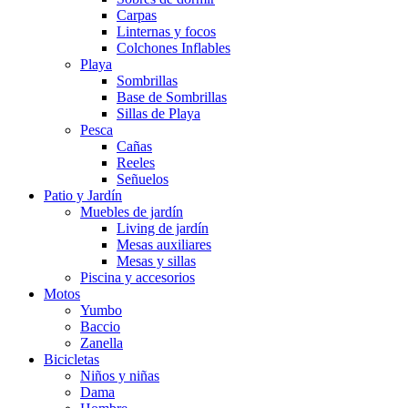
Carpas
Linternas y focos
Colchones Inflables
Playa
Sombrillas
Base de Sombrillas
Sillas de Playa
Pesca
Cañas
Reeles
Señuelos
Patio y Jardín
Muebles de jardín
Living de jardín
Mesas auxiliares
Mesas y sillas
Piscina y accesorios
Motos
Yumbo
Baccio
Zanella
Bicicletas
Niños y niñas
Dama