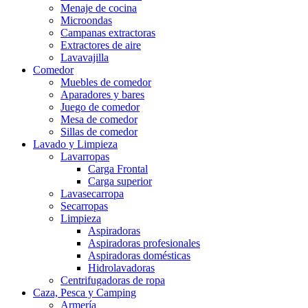
Menaje de cocina
Microondas
Campanas extractoras
Extractores de aire
Lavavajilla
Comedor
Muebles de comedor
Aparadores y bares
Juego de comedor
Mesa de comedor
Sillas de comedor
Lavado y Limpieza
Lavarropas
Carga Frontal
Carga superior
Lavasecarropa
Secarropas
Limpieza
Aspiradoras
Aspiradoras profesionales
Aspiradoras domésticas
Hidrolavadoras
Centrifugadoras de ropa
Caza, Pesca y Camping
Armería