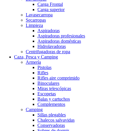
Carga Frontal
Carga superior
Lavasecarropa
Secarropas
Limpieza
Aspiradoras
Aspiradoras profesionales
Aspiradoras domésticas
Hidrolavadoras
Centrifugadoras de ropa
Caza, Pesca y Camping
Armería
Pistolas
Rifles
Rifles aire comprimido
Binoculares
Miras telescópicas
Escopetas
Balas y cartuchos
Complementos
Camping
Sillas plegables
Chalecos salvavidas
Conservadoras
Sobres de dormir