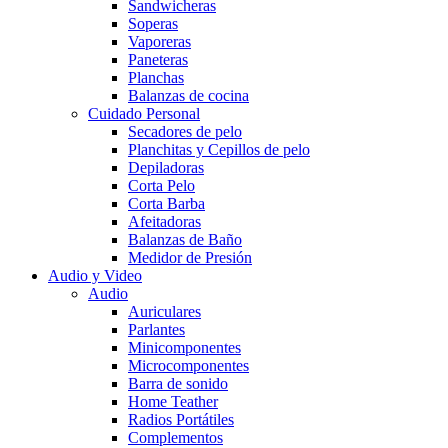
Sandwicheras
Soperas
Vaporeras
Paneteras
Planchas
Balanzas de cocina
Cuidado Personal
Secadores de pelo
Planchitas y Cepillos de pelo
Depiladoras
Corta Pelo
Corta Barba
Afeitadoras
Balanzas de Baño
Medidor de Presión
Audio y Video
Audio
Auriculares
Parlantes
Minicomponentes
Microcomponentes
Barra de sonido
Home Teather
Radios Portátiles
Complementos