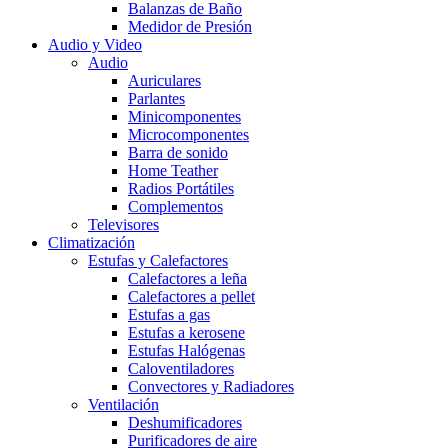
Balanzas de Baño
Medidor de Presión
Audio y Video
Audio
Auriculares
Parlantes
Minicomponentes
Microcomponentes
Barra de sonido
Home Teather
Radios Portátiles
Complementos
Televisores
Climatización
Estufas y Calefactores
Calefactores a leña
Calefactores a pellet
Estufas a gas
Estufas a kerosene
Estufas Halógenas
Caloventiladores
Convectores y Radiadores
Ventilación
Deshumificadores
Purificadores de aire