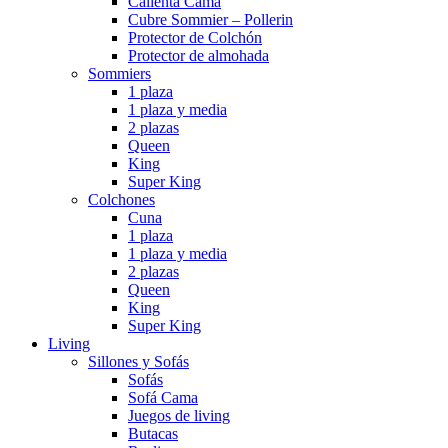
Calienta Cama
Cubre Sommier – Pollerin
Protector de Colchón
Protector de almohada
Sommiers
1 plaza
1 plaza y media
2 plazas
Queen
King
Super King
Colchones
Cuna
1 plaza
1 plaza y media
2 plazas
Queen
King
Super King
Living
Sillones y Sofás
Sofás
Sofá Cama
Juegos de living
Butacas