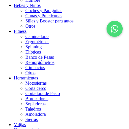
Hombre
Bebes y Niños
Coches y Paraguitas
Cunas y Practicunas
Sillas y Booster para autos
Otros
Fitness
Caminadoras
Ergométricas
Spinning
Elípticas
Banco de Pesas
Remorgómetros
Gimnacios
Otros
Herramientas
Motosierras
Corta cerco
Cortadora de Pasto
Bordeadoras
Sopladoras
Taladros
Amoladora
Sierras
Valijas