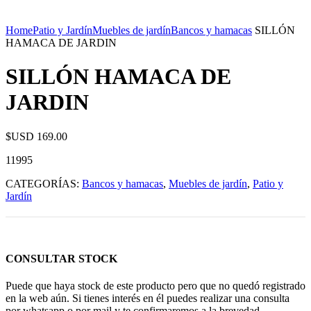
Home
Patio y Jardín
Muebles de jardín
Bancos y hamacas
SILLÓN
HAMACA DE JARDIN
SILLÓN HAMACA DE
JARDIN
$USD
169.00
11995
CATEGORÍAS:
Bancos y hamacas
,
Muebles de jardín
,
Patio y
Jardín
CONSULTAR STOCK
Puede que haya stock de este producto pero que no quedó registrado
en la web aún. Si tienes interés en él puedes realizar una consulta
por whatsapp o por mail y te confirmaremos a la brevedad.