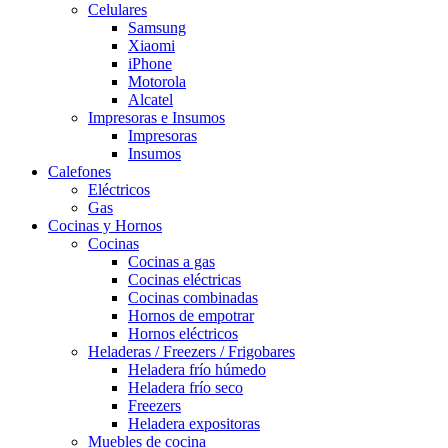
Celulares
Samsung
Xiaomi
iPhone
Motorola
Alcatel
Impresoras e Insumos
Impresoras
Insumos
Calefones
Eléctricos
Gas
Cocinas y Hornos
Cocinas
Cocinas a gas
Cocinas eléctricas
Cocinas combinadas
Hornos de empotrar
Hornos eléctricos
Heladeras / Freezers / Frigobares
Heladera frío húmedo
Heladera frío seco
Freezers
Heladera expositoras
Muebles de cocina