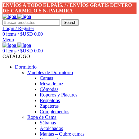
ENVÍOS A TODO EL PAÍS. / / ENVÍOS GRATIS DENTRO
DE CARMELO Y N. PALMIRA
Search
Login / Register
0
items
/
$USD
0.00
Menu
0
items
/
$USD
0.00
CATÁLOGO
Dormitorio
Muebles de Dormitorio
Camas
Mesa de luz
Cómodas
Roperos y Placares
Respaldos
Zapateras
Complementos
Ropa de Cama
Sábanas
Acolchados
Mantas – Cubre camas