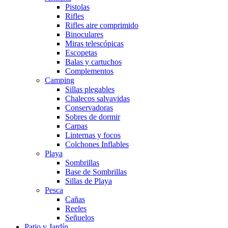
Pistolas
Rifles
Rifles aire comprimido
Binoculares
Miras telescópicas
Escopetas
Balas y cartuchos
Complementos
Camping
Sillas plegables
Chalecos salvavidas
Conservadoras
Sobres de dormir
Carpas
Linternas y focos
Colchones Inflables
Playa
Sombrillas
Base de Sombrillas
Sillas de Playa
Pesca
Cañas
Reeles
Señuelos
Patio y Jardín