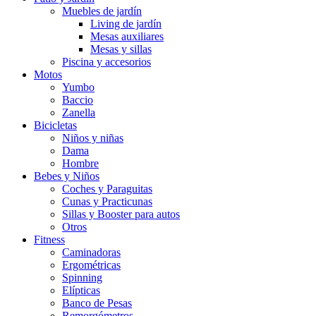
Muebles de jardín
Living de jardín
Mesas auxiliares
Mesas y sillas
Piscina y accesorios
Motos
Yumbo
Baccio
Zanella
Bicicletas
Niños y niñas
Dama
Hombre
Bebes y Niños
Coches y Paraguitas
Cunas y Practicunas
Sillas y Booster para autos
Otros
Fitness
Caminadoras
Ergométricas
Spinning
Elípticas
Banco de Pesas
Remorgómetros