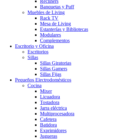
Recliners
Banquetas y Puff
Muebles de Living
Rack TV
Mesa de Living
Estanterías y Bibliotecas
Modulares
Complementos
Escritorio y Oficina
Escritorios
Sillas
Sillas Giratorias
Sillas Gamers
Sillas Fijas
Pequeños Electrodomésticos
Cocina
Mixer
Licuadora
Tostadora
Jarra eléctrica
Multiprocesadora
Cafetera
Batidora
Exprimidores
Jugueras