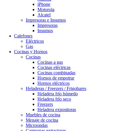
iPhone
Motorola
Alcatel
Impresoras e Insumos
Impresoras
Insumos
Calefones
Eléctricos
Gas
Cocinas y Hornos
Cocinas
Cocinas a gas
Cocinas eléctricas
Cocinas combinadas
Hornos de empotrar
Hornos eléctricos
Heladeras / Freezers / Frigobares
Heladera frío húmedo
Heladera frío seco
Freezers
Heladera expositoras
Muebles de cocina
Menaje de cocina
Microondas
Campanas extractoras