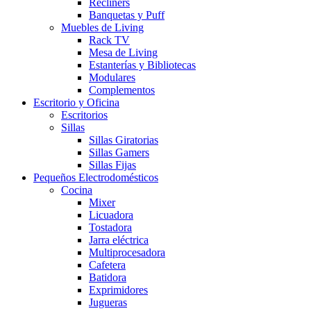
Recliners
Banquetas y Puff
Muebles de Living
Rack TV
Mesa de Living
Estanterías y Bibliotecas
Modulares
Complementos
Escritorio y Oficina
Escritorios
Sillas
Sillas Giratorias
Sillas Gamers
Sillas Fijas
Pequeños Electrodomésticos
Cocina
Mixer
Licuadora
Tostadora
Jarra eléctrica
Multiprocesadora
Cafetera
Batidora
Exprimidores
Jugueras