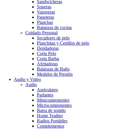
Sandwicheras
Soperas
Vaporeras
Paneteras
Planchas
Balanzas de cocina
Cuidado Personal
Secadores de pelo
Planchitas y Cepillos de pelo
Depiladoras
Corta Pelo
Corta Barba
Afeitadoras
Balanzas de Baño
Medidor de Presión
Audio y Video
Audio
Auriculares
Parlantes
Minicomponentes
Microcomponentes
Barra de sonido
Home Teather
Radios Portátiles
Complementos