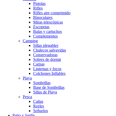
Pistolas
Rifles
Rifles aire comprimido
Binoculares
Miras telescópicas
Escopetas
Balas y cartuchos
Complementos
Camping
Sillas plegables
Chalecos salvavidas
Conservadoras
Sobres de dormir
Carpas
Linternas y focos
Colchones Inflables
Playa
Sombrillas
Base de Sombrillas
Sillas de Playa
Pesca
Cañas
Reeles
Señuelos
Patio y Jardín