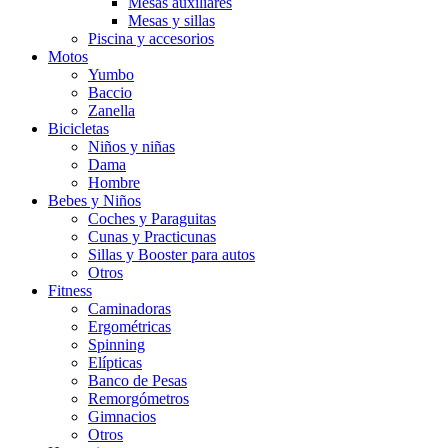
Mesas auxiliares
Mesas y sillas
Piscina y accesorios
Motos
Yumbo
Baccio
Zanella
Bicicletas
Niños y niñas
Dama
Hombre
Bebes y Niños
Coches y Paraguitas
Cunas y Practicunas
Sillas y Booster para autos
Otros
Fitness
Caminadoras
Ergométricas
Spinning
Elípticas
Banco de Pesas
Remorgómetros
Gimnacios
Otros