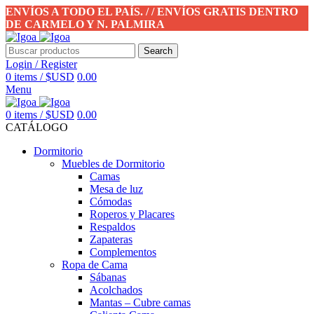
ENVÍOS A TODO EL PAÍS. / / ENVÍOS GRATIS DENTRO
DE CARMELO Y N. PALMIRA
Search
Login / Register
0
items
/
$USD
0.00
Menu
0
items
/
$USD
0.00
CATÁLOGO
Dormitorio
Muebles de Dormitorio
Camas
Mesa de luz
Cómodas
Roperos y Placares
Respaldos
Zapateras
Complementos
Ropa de Cama
Sábanas
Acolchados
Mantas – Cubre camas