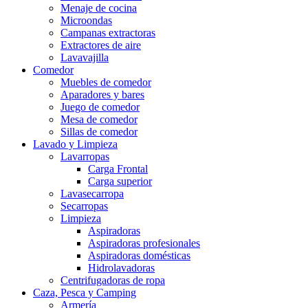
Menaje de cocina
Microondas
Campanas extractoras
Extractores de aire
Lavavajilla
Comedor
Muebles de comedor
Aparadores y bares
Juego de comedor
Mesa de comedor
Sillas de comedor
Lavado y Limpieza
Lavarropas
Carga Frontal
Carga superior
Lavasecarropa
Secarropas
Limpieza
Aspiradoras
Aspiradoras profesionales
Aspiradoras domésticas
Hidrolavadoras
Centrifugadoras de ropa
Caza, Pesca y Camping
Armería