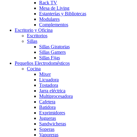
Rack TV
Mesa de Living
Estanterías y Bibliotecas
Modulares
Complementos
Escritorio y Oficina
Escritorios
Sillas
Sillas Giratorias
Sillas Gamers
Sillas Fijas
Pequeños Electrodomésticos
Cocina
Mixer
Licuadora
Tostadora
Jarra eléctrica
Multiprocesadora
Cafetera
Batidora
Exprimidores
Jugueras
Sandwicheras
Soperas
Vaporeras