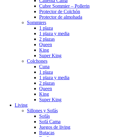
Calienta Cama
Cubre Sommier – Pollerin
Protector de Colchón
Protector de almohada
Sommiers
1 plaza
1 plaza y media
2 plazas
Queen
King
Super King
Colchones
Cuna
1 plaza
1 plaza y media
2 plazas
Queen
King
Super King
Living
Sillones y Sofás
Sofás
Sofá Cama
Juegos de living
Butacas