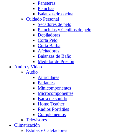
Paneteras
Planchas
Balanzas de cocina
Cuidado Personal
Secadores de pelo
Planchitas y Cepillos de pelo
Depiladoras
Corta Pelo
Corta Barba
Afeitadoras
Balanzas de Baño
Medidor de Presión
Audio y Video
Audio
Auriculares
Parlantes
Minicomponentes
Microcomponentes
Barra de sonido
Home Teather
Radios Portátiles
Complementos
Televisores
Climatización
Estufas y Calefactores