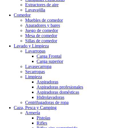
Extractores de aire
Lavavajilla
Comedor
Muebles de comedor
Aparadores y bares
Juego de comedor
Mesa de comedor
Sillas de comedor
Lavado y Limpieza
Lavarropas
Carga Frontal
Carga superior
Lavasecarropa
Secarropas
Limpieza
Aspiradoras
Aspiradoras profesionales
Aspiradoras domésticas
Hidrolavadoras
Centrifugadoras de ropa
Caza, Pesca y Camping
Armería
Pistolas
Rifles