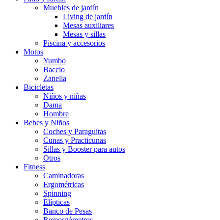
Muebles de jardín
Living de jardín
Mesas auxiliares
Mesas y sillas
Piscina y accesorios
Motos
Yumbo
Baccio
Zanella
Bicicletas
Niños y niñas
Dama
Hombre
Bebes y Niños
Coches y Paraguitas
Cunas y Practicunas
Sillas y Booster para autos
Otros
Fitness
Caminadoras
Ergométricas
Spinning
Elípticas
Banco de Pesas
Remorgómetros