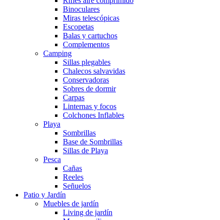
Rifles aire comprimido
Binoculares
Miras telescópicas
Escopetas
Balas y cartuchos
Complementos
Camping
Sillas plegables
Chalecos salvavidas
Conservadoras
Sobres de dormir
Carpas
Linternas y focos
Colchones Inflables
Playa
Sombrillas
Base de Sombrillas
Sillas de Playa
Pesca
Cañas
Reeles
Señuelos
Patio y Jardín
Muebles de jardín
Living de jardín