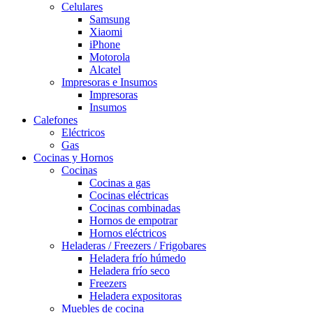
Celulares
Samsung
Xiaomi
iPhone
Motorola
Alcatel
Impresoras e Insumos
Impresoras
Insumos
Calefones
Eléctricos
Gas
Cocinas y Hornos
Cocinas
Cocinas a gas
Cocinas eléctricas
Cocinas combinadas
Hornos de empotrar
Hornos eléctricos
Heladeras / Freezers / Frigobares
Heladera frío húmedo
Heladera frío seco
Freezers
Heladera expositoras
Muebles de cocina