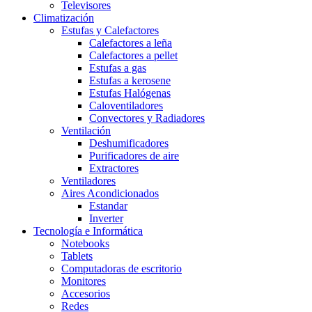
Televisores
Climatización
Estufas y Calefactores
Calefactores a leña
Calefactores a pellet
Estufas a gas
Estufas a kerosene
Estufas Halógenas
Caloventiladores
Convectores y Radiadores
Ventilación
Deshumificadores
Purificadores de aire
Extractores
Ventiladores
Aires Acondicionados
Estandar
Inverter
Tecnología e Informática
Notebooks
Tablets
Computadoras de escritorio
Monitores
Accesorios
Redes