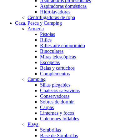
Aspiradoras profesionales
Aspiradoras domésticas
Hidrolavadoras
Centrifugadoras de ropa
Caza, Pesca y Camping
Armería
Pistolas
Rifles
Rifles aire comprimido
Binoculares
Miras telescópicas
Escopetas
Balas y cartuchos
Complementos
Camping
Sillas plegables
Chalecos salvavidas
Conservadoras
Sobres de dormir
Carpas
Linternas y focos
Colchones Inflables
Playa
Sombrillas
Base de Sombrillas