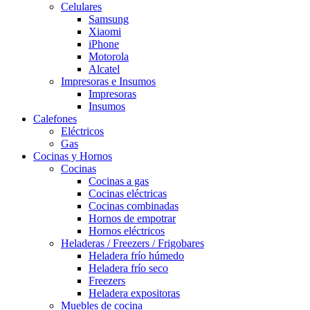
Celulares
Samsung
Xiaomi
iPhone
Motorola
Alcatel
Impresoras e Insumos
Impresoras
Insumos
Calefones
Eléctricos
Gas
Cocinas y Hornos
Cocinas
Cocinas a gas
Cocinas eléctricas
Cocinas combinadas
Hornos de empotrar
Hornos eléctricos
Heladeras / Freezers / Frigobares
Heladera frío húmedo
Heladera frío seco
Freezers
Heladera expositoras
Muebles de cocina