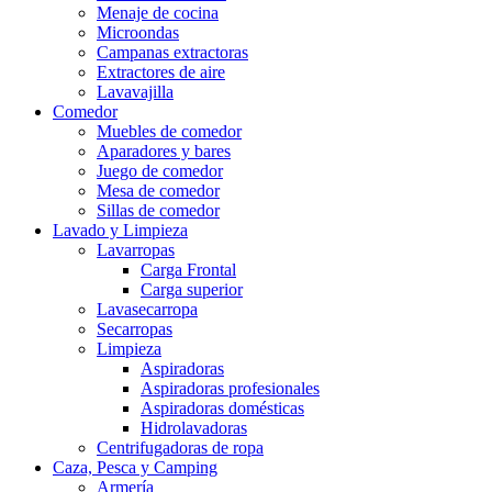
Menaje de cocina
Microondas
Campanas extractoras
Extractores de aire
Lavavajilla
Comedor
Muebles de comedor
Aparadores y bares
Juego de comedor
Mesa de comedor
Sillas de comedor
Lavado y Limpieza
Lavarropas
Carga Frontal
Carga superior
Lavasecarropa
Secarropas
Limpieza
Aspiradoras
Aspiradoras profesionales
Aspiradoras domésticas
Hidrolavadoras
Centrifugadoras de ropa
Caza, Pesca y Camping
Armería