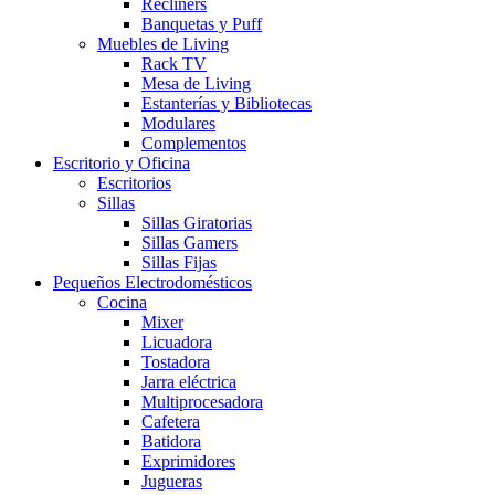
Recliners
Banquetas y Puff
Muebles de Living
Rack TV
Mesa de Living
Estanterías y Bibliotecas
Modulares
Complementos
Escritorio y Oficina
Escritorios
Sillas
Sillas Giratorias
Sillas Gamers
Sillas Fijas
Pequeños Electrodomésticos
Cocina
Mixer
Licuadora
Tostadora
Jarra eléctrica
Multiprocesadora
Cafetera
Batidora
Exprimidores
Jugueras