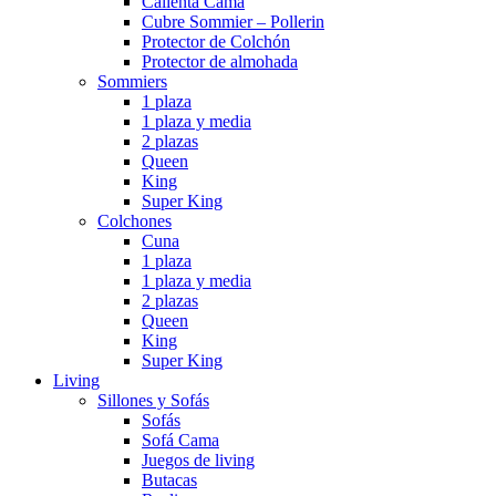
Calienta Cama
Cubre Sommier – Pollerin
Protector de Colchón
Protector de almohada
Sommiers
1 plaza
1 plaza y media
2 plazas
Queen
King
Super King
Colchones
Cuna
1 plaza
1 plaza y media
2 plazas
Queen
King
Super King
Living
Sillones y Sofás
Sofás
Sofá Cama
Juegos de living
Butacas