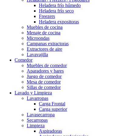
Heladera frío húmedo
Heladera frío seco
Freezers
Heladera expositoras
Muebles de cocina
Menaje de cocina
Microondas
Campanas extractoras
Extractores de aire
Lavavajilla
Comedor
Muebles de comedor
Aparadores y bares
Juego de comedor
Mesa de comedor
Sillas de comedor
Lavado y Limpieza
Lavarropas
Carga Frontal
Carga superior
Lavasecarropa
Secarropas
Limpieza
Aspiradoras