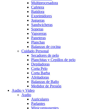
Multiprocesadora
Cafetera
Batidora
Exprimidores
Jugueras
Sandwicheras
Soperas
Vaporeras
Paneteras
Planchas
Balanzas de cocina
Cuidado Personal
Secadores de pelo
Planchitas y Cepillos de pelo
Depiladoras
Corta Pelo
Corta Barba
Afeitadoras
Balanzas de Baño
Medidor de Presión
Audio y Video
Audio
Auriculares
Parlantes
Minicomponentes