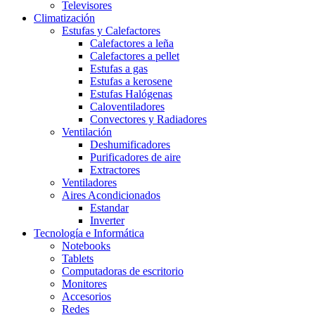
Televisores
Climatización
Estufas y Calefactores
Calefactores a leña
Calefactores a pellet
Estufas a gas
Estufas a kerosene
Estufas Halógenas
Caloventiladores
Convectores y Radiadores
Ventilación
Deshumificadores
Purificadores de aire
Extractores
Ventiladores
Aires Acondicionados
Estandar
Inverter
Tecnología e Informática
Notebooks
Tablets
Computadoras de escritorio
Monitores
Accesorios
Redes