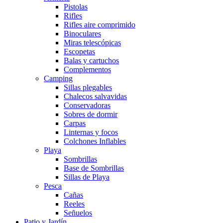
Pistolas
Rifles
Rifles aire comprimido
Binoculares
Miras telescópicas
Escopetas
Balas y cartuchos
Complementos
Camping
Sillas plegables
Chalecos salvavidas
Conservadoras
Sobres de dormir
Carpas
Linternas y focos
Colchones Inflables
Playa
Sombrillas
Base de Sombrillas
Sillas de Playa
Pesca
Cañas
Reeles
Señuelos
Patio y Jardín