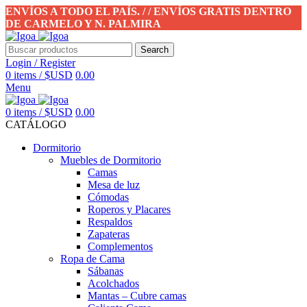
ENVÍOS A TODO EL PAÍS. / / ENVÍOS GRATIS DENTRO
DE CARMELO Y N. PALMIRA
Search
Login / Register
0
items
/
$USD
0.00
Menu
0
items
/
$USD
0.00
CATÁLOGO
Dormitorio
Muebles de Dormitorio
Camas
Mesa de luz
Cómodas
Roperos y Placares
Respaldos
Zapateras
Complementos
Ropa de Cama
Sábanas
Acolchados
Mantas – Cubre camas