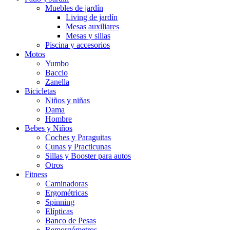
Muebles de jardín
Living de jardín
Mesas auxiliares
Mesas y sillas
Piscina y accesorios
Motos
Yumbo
Baccio
Zanella
Bicicletas
Niños y niñas
Dama
Hombre
Bebes y Niños
Coches y Paraguitas
Cunas y Practicunas
Sillas y Booster para autos
Otros
Fitness
Caminadoras
Ergométricas
Spinning
Elípticas
Banco de Pesas
Remorgómetros