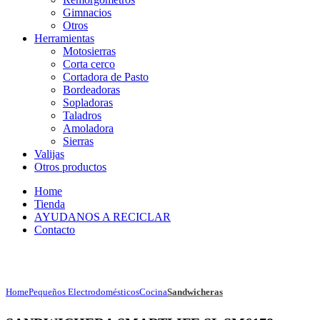
Gimnacios
Otros
Herramientas
Motosierras
Corta cerco
Cortadora de Pasto
Bordeadoras
Sopladoras
Taladros
Amoladora
Sierras
Valijas
Otros productos
Home
Tienda
AYUDANOS A RECICLAR
Contacto
Home
Pequeños Electrodomésticos
Cocina
Sandwicheras