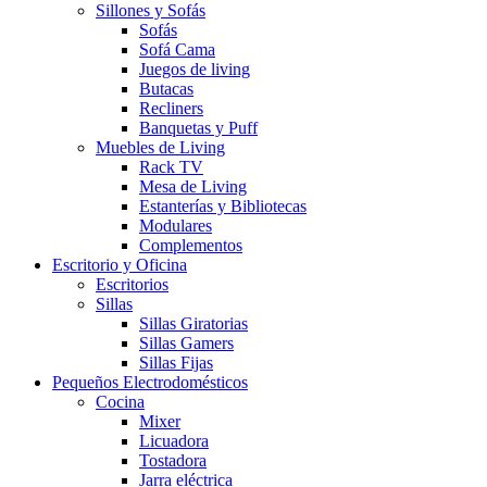
Sillones y Sofás
Sofás
Sofá Cama
Juegos de living
Butacas
Recliners
Banquetas y Puff
Muebles de Living
Rack TV
Mesa de Living
Estanterías y Bibliotecas
Modulares
Complementos
Escritorio y Oficina
Escritorios
Sillas
Sillas Giratorias
Sillas Gamers
Sillas Fijas
Pequeños Electrodomésticos
Cocina
Mixer
Licuadora
Tostadora
Jarra eléctrica