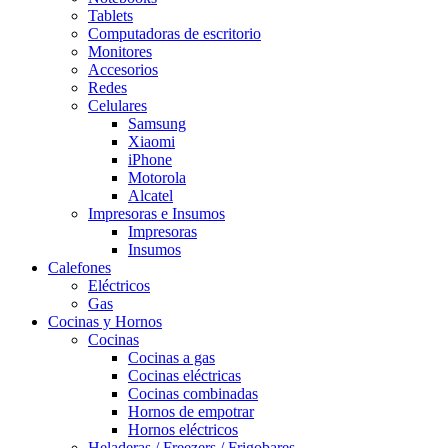
Tablets
Computadoras de escritorio
Monitores
Accesorios
Redes
Celulares
Samsung
Xiaomi
iPhone
Motorola
Alcatel
Impresoras e Insumos
Impresoras
Insumos
Calefones
Eléctricos
Gas
Cocinas y Hornos
Cocinas
Cocinas a gas
Cocinas eléctricas
Cocinas combinadas
Hornos de empotrar
Hornos eléctricos
Heladeras / Freezers / Frigobares