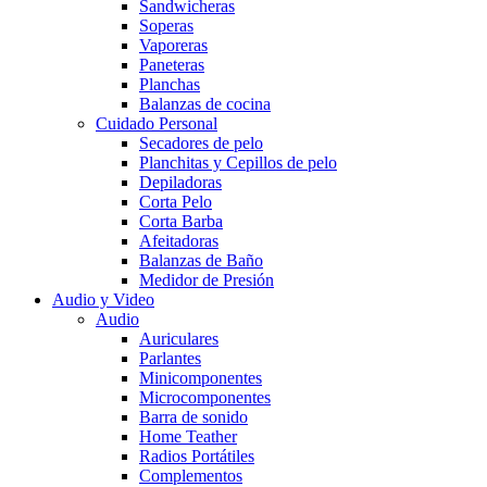
Sandwicheras
Soperas
Vaporeras
Paneteras
Planchas
Balanzas de cocina
Cuidado Personal
Secadores de pelo
Planchitas y Cepillos de pelo
Depiladoras
Corta Pelo
Corta Barba
Afeitadoras
Balanzas de Baño
Medidor de Presión
Audio y Video
Audio
Auriculares
Parlantes
Minicomponentes
Microcomponentes
Barra de sonido
Home Teather
Radios Portátiles
Complementos