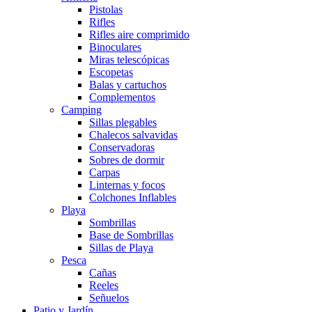
Pistolas
Rifles
Rifles aire comprimido
Binoculares
Miras telescópicas
Escopetas
Balas y cartuchos
Complementos
Camping
Sillas plegables
Chalecos salvavidas
Conservadoras
Sobres de dormir
Carpas
Linternas y focos
Colchones Inflables
Playa
Sombrillas
Base de Sombrillas
Sillas de Playa
Pesca
Cañas
Reeles
Señuelos
Patio y Jardín