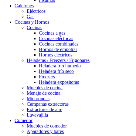
Insumos
Calefones
Eléctricos
Gas
Cocinas y Hornos
Cocinas
Cocinas a gas
Cocinas eléctricas
Cocinas combinadas
Hornos de empotrar
Hornos eléctricos
Heladeras / Freezers / Frigobares
Heladera frío húmedo
Heladera frío seco
Freezers
Heladera expositoras
Muebles de cocina
Menaje de cocina
Microondas
Campanas extractoras
Extractores de aire
Lavavajilla
Comedor
Muebles de comedor
Aparadores y bares