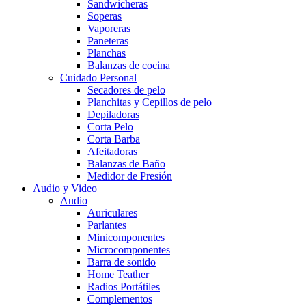
Sandwicheras
Soperas
Vaporeras
Paneteras
Planchas
Balanzas de cocina
Cuidado Personal
Secadores de pelo
Planchitas y Cepillos de pelo
Depiladoras
Corta Pelo
Corta Barba
Afeitadoras
Balanzas de Baño
Medidor de Presión
Audio y Video
Audio
Auriculares
Parlantes
Minicomponentes
Microcomponentes
Barra de sonido
Home Teather
Radios Portátiles
Complementos