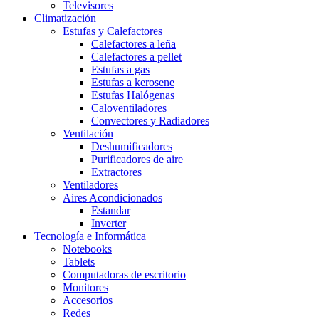
Televisores
Climatización
Estufas y Calefactores
Calefactores a leña
Calefactores a pellet
Estufas a gas
Estufas a kerosene
Estufas Halógenas
Caloventiladores
Convectores y Radiadores
Ventilación
Deshumificadores
Purificadores de aire
Extractores
Ventiladores
Aires Acondicionados
Estandar
Inverter
Tecnología e Informática
Notebooks
Tablets
Computadoras de escritorio
Monitores
Accesorios
Redes