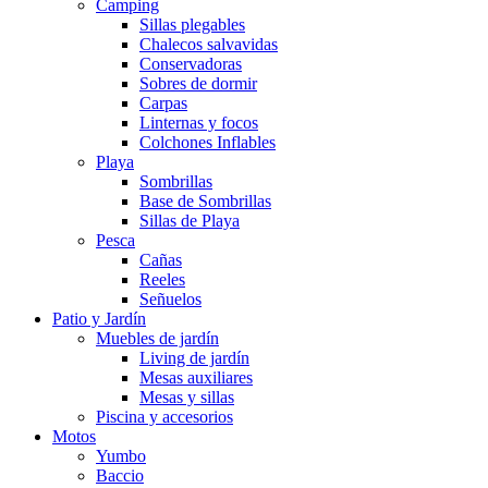
Camping
Sillas plegables
Chalecos salvavidas
Conservadoras
Sobres de dormir
Carpas
Linternas y focos
Colchones Inflables
Playa
Sombrillas
Base de Sombrillas
Sillas de Playa
Pesca
Cañas
Reeles
Señuelos
Patio y Jardín
Muebles de jardín
Living de jardín
Mesas auxiliares
Mesas y sillas
Piscina y accesorios
Motos
Yumbo
Baccio