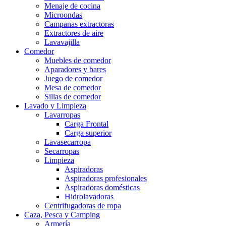
Menaje de cocina
Microondas
Campanas extractoras
Extractores de aire
Lavavajilla
Comedor
Muebles de comedor
Aparadores y bares
Juego de comedor
Mesa de comedor
Sillas de comedor
Lavado y Limpieza
Lavarropas
Carga Frontal
Carga superior
Lavasecarropa
Secarropas
Limpieza
Aspiradoras
Aspiradoras profesionales
Aspiradoras domésticas
Hidrolavadoras
Centrifugadoras de ropa
Caza, Pesca y Camping
Armería