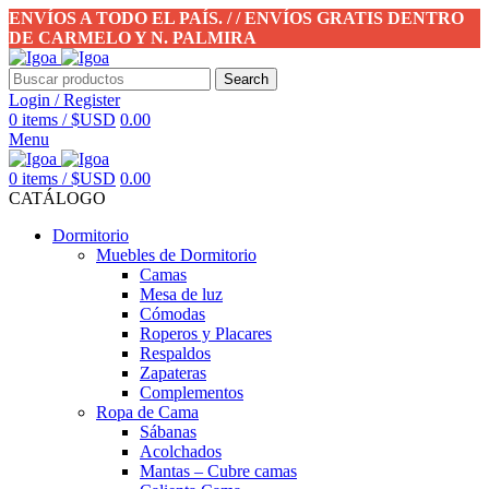
ENVÍOS A TODO EL PAÍS. / / ENVÍOS GRATIS DENTRO
DE CARMELO Y N. PALMIRA
Search
Login / Register
0
items
/
$USD
0.00
Menu
0
items
/
$USD
0.00
CATÁLOGO
Dormitorio
Muebles de Dormitorio
Camas
Mesa de luz
Cómodas
Roperos y Placares
Respaldos
Zapateras
Complementos
Ropa de Cama
Sábanas
Acolchados
Mantas – Cubre camas