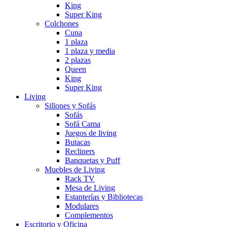
King
Super King
Colchones
Cuna
1 plaza
1 plaza y media
2 plazas
Queen
King
Super King
Living
Sillones y Sofás
Sofás
Sofá Cama
Juegos de living
Butacas
Recliners
Banquetas y Puff
Muebles de Living
Rack TV
Mesa de Living
Estanterías y Bibliotecas
Modulares
Complementos
Escritorio y Oficina