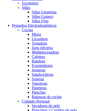
Escritorios
Sillas
Sillas Giratorias
Sillas Gamers
Sillas Fijas
Pequeños Electrodomésticos
Cocina
Mixer
Licuadora
Tostadora
Jarra eléctrica
Multiprocesadora
Cafetera
Batidora
Exprimidores
Jugueras
Sandwicheras
Soperas
Vaporeras
Paneteras
Planchas
Balanzas de cocina
Cuidado Personal
Secadores de pelo
Planchitas y Cepillos de pelo