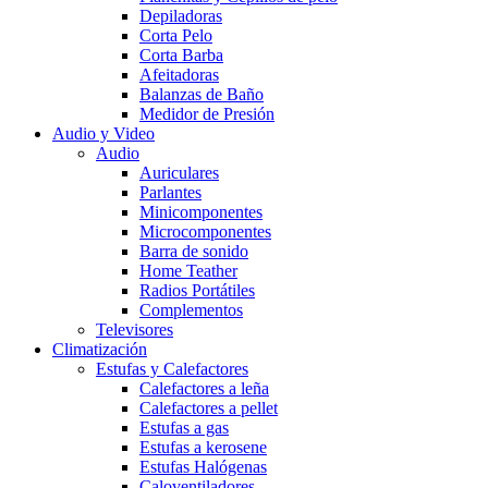
Depiladoras
Corta Pelo
Corta Barba
Afeitadoras
Balanzas de Baño
Medidor de Presión
Audio y Video
Audio
Auriculares
Parlantes
Minicomponentes
Microcomponentes
Barra de sonido
Home Teather
Radios Portátiles
Complementos
Televisores
Climatización
Estufas y Calefactores
Calefactores a leña
Calefactores a pellet
Estufas a gas
Estufas a kerosene
Estufas Halógenas
Caloventiladores