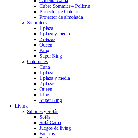
Calienta Cama
Cubre Sommier – Pollerin
Protector de Colchón
Protector de almohada
Sommiers
1 plaza
1 plaza y media
2 plazas
Queen
King
Super King
Colchones
Cuna
1 plaza
1 plaza y media
2 plazas
Queen
King
Super King
Living
Sillones y Sofás
Sofás
Sofá Cama
Juegos de living
Butacas