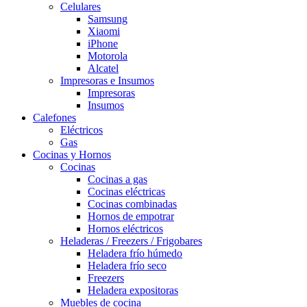
Celulares
Samsung
Xiaomi
iPhone
Motorola
Alcatel
Impresoras e Insumos
Impresoras
Insumos
Calefones
Eléctricos
Gas
Cocinas y Hornos
Cocinas
Cocinas a gas
Cocinas eléctricas
Cocinas combinadas
Hornos de empotrar
Hornos eléctricos
Heladeras / Freezers / Frigobares
Heladera frío húmedo
Heladera frío seco
Freezers
Heladera expositoras
Muebles de cocina