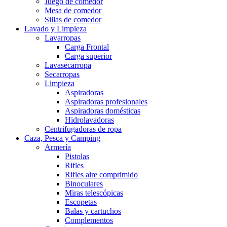
Juego de comedor
Mesa de comedor
Sillas de comedor
Lavado y Limpieza
Lavarropas
Carga Frontal
Carga superior
Lavasecarropa
Secarropas
Limpieza
Aspiradoras
Aspiradoras profesionales
Aspiradoras domésticas
Hidrolavadoras
Centrifugadoras de ropa
Caza, Pesca y Camping
Armería
Pistolas
Rifles
Rifles aire comprimido
Binoculares
Miras telescópicas
Escopetas
Balas y cartuchos
Complementos