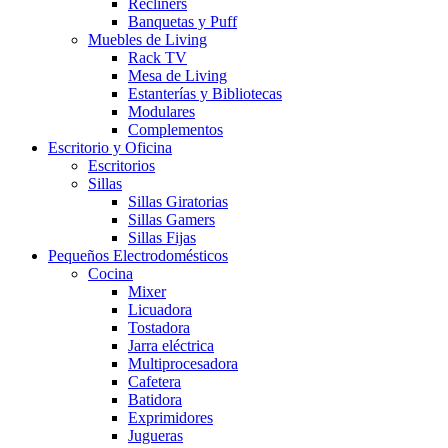
Recliners
Banquetas y Puff
Muebles de Living
Rack TV
Mesa de Living
Estanterías y Bibliotecas
Modulares
Complementos
Escritorio y Oficina
Escritorios
Sillas
Sillas Giratorias
Sillas Gamers
Sillas Fijas
Pequeños Electrodomésticos
Cocina
Mixer
Licuadora
Tostadora
Jarra eléctrica
Multiprocesadora
Cafetera
Batidora
Exprimidores
Jugueras