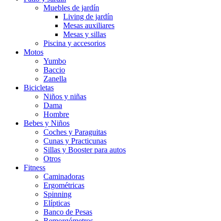
Muebles de jardín
Living de jardín
Mesas auxiliares
Mesas y sillas
Piscina y accesorios
Motos
Yumbo
Baccio
Zanella
Bicicletas
Niños y niñas
Dama
Hombre
Bebes y Niños
Coches y Paraguitas
Cunas y Practicunas
Sillas y Booster para autos
Otros
Fitness
Caminadoras
Ergométricas
Spinning
Elípticas
Banco de Pesas
Remorgómetros