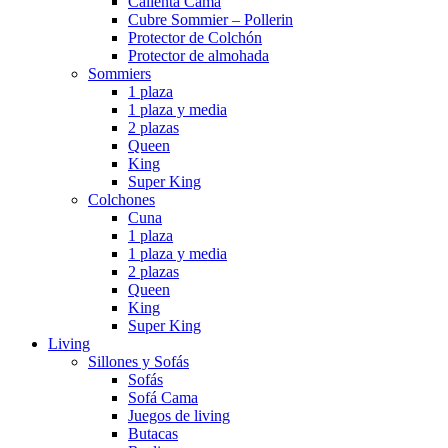
Calienta Cama
Cubre Sommier – Pollerin
Protector de Colchón
Protector de almohada
Sommiers
1 plaza
1 plaza y media
2 plazas
Queen
King
Super King
Colchones
Cuna
1 plaza
1 plaza y media
2 plazas
Queen
King
Super King
Living
Sillones y Sofás
Sofás
Sofá Cama
Juegos de living
Butacas