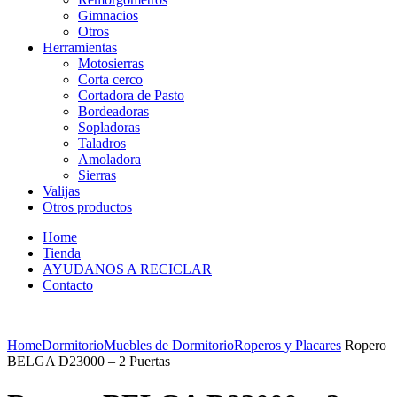
Gimnacios
Otros
Herramientas
Motosierras
Corta cerco
Cortadora de Pasto
Bordeadoras
Sopladoras
Taladros
Amoladora
Sierras
Valijas
Otros productos
Home
Tienda
AYUDANOS A RECICLAR
Contacto
Home
Dormitorio
Muebles de Dormitorio
Roperos y Placares
Ropero
BELGA D23000 – 2 Puertas