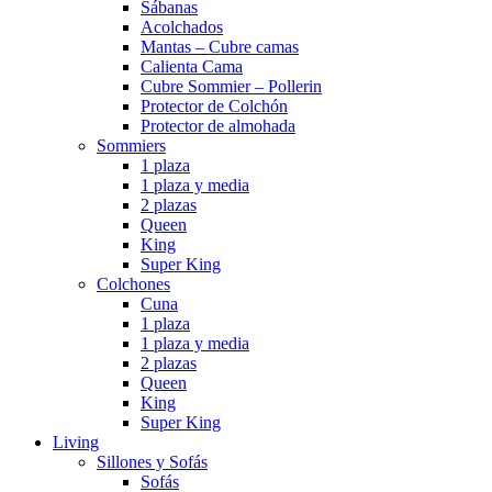
Sábanas
Acolchados
Mantas – Cubre camas
Calienta Cama
Cubre Sommier – Pollerin
Protector de Colchón
Protector de almohada
Sommiers
1 plaza
1 plaza y media
2 plazas
Queen
King
Super King
Colchones
Cuna
1 plaza
1 plaza y media
2 plazas
Queen
King
Super King
Living
Sillones y Sofás
Sofás