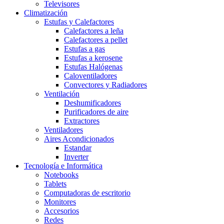
Televisores
Climatización
Estufas y Calefactores
Calefactores a leña
Calefactores a pellet
Estufas a gas
Estufas a kerosene
Estufas Halógenas
Caloventiladores
Convectores y Radiadores
Ventilación
Deshumificadores
Purificadores de aire
Extractores
Ventiladores
Aires Acondicionados
Estandar
Inverter
Tecnología e Informática
Notebooks
Tablets
Computadoras de escritorio
Monitores
Accesorios
Redes