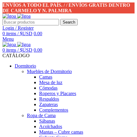
ENVÍOS A TODO EL PAÍS. / / ENVÍOS GRATIS DENTRO
DE CARMELO Y N. PALMIRA
Search
Login / Register
0
items
/
$USD
0.00
Menu
0
items
/
$USD
0.00
CATÁLOGO
Dormitorio
Muebles de Dormitorio
Camas
Mesa de luz
Cómodas
Roperos y Placares
Respaldos
Zapateras
Complementos
Ropa de Cama
Sábanas
Acolchados
Mantas – Cubre camas