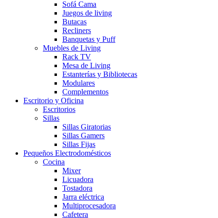
Sofá Cama
Juegos de living
Butacas
Recliners
Banquetas y Puff
Muebles de Living
Rack TV
Mesa de Living
Estanterías y Bibliotecas
Modulares
Complementos
Escritorio y Oficina
Escritorios
Sillas
Sillas Giratorias
Sillas Gamers
Sillas Fijas
Pequeños Electrodomésticos
Cocina
Mixer
Licuadora
Tostadora
Jarra eléctrica
Multiprocesadora
Cafetera