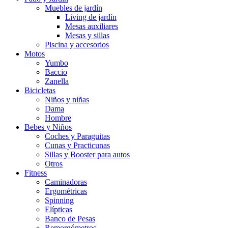
Muebles de jardín
Living de jardín
Mesas auxiliares
Mesas y sillas
Piscina y accesorios
Motos
Yumbo
Baccio
Zanella
Bicicletas
Niños y niñas
Dama
Hombre
Bebes y Niños
Coches y Paraguitas
Cunas y Practicunas
Sillas y Booster para autos
Otros
Fitness
Caminadoras
Ergométricas
Spinning
Elípticas
Banco de Pesas
Remorgómetros