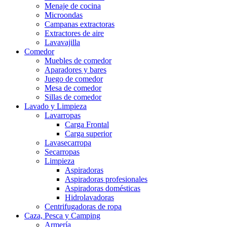
Menaje de cocina
Microondas
Campanas extractoras
Extractores de aire
Lavavajilla
Comedor
Muebles de comedor
Aparadores y bares
Juego de comedor
Mesa de comedor
Sillas de comedor
Lavado y Limpieza
Lavarropas
Carga Frontal
Carga superior
Lavasecarropa
Secarropas
Limpieza
Aspiradoras
Aspiradoras profesionales
Aspiradoras domésticas
Hidrolavadoras
Centrifugadoras de ropa
Caza, Pesca y Camping
Armería