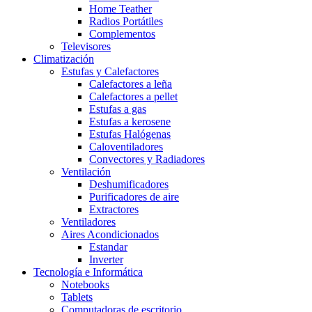
Home Teather
Radios Portátiles
Complementos
Televisores
Climatización
Estufas y Calefactores
Calefactores a leña
Calefactores a pellet
Estufas a gas
Estufas a kerosene
Estufas Halógenas
Caloventiladores
Convectores y Radiadores
Ventilación
Deshumificadores
Purificadores de aire
Extractores
Ventiladores
Aires Acondicionados
Estandar
Inverter
Tecnología e Informática
Notebooks
Tablets
Computadoras de escritorio