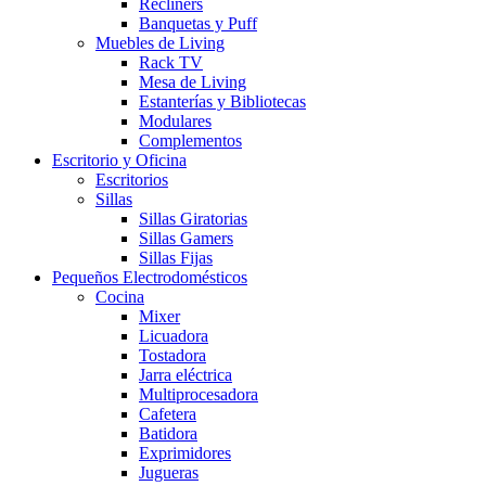
Recliners
Banquetas y Puff
Muebles de Living
Rack TV
Mesa de Living
Estanterías y Bibliotecas
Modulares
Complementos
Escritorio y Oficina
Escritorios
Sillas
Sillas Giratorias
Sillas Gamers
Sillas Fijas
Pequeños Electrodomésticos
Cocina
Mixer
Licuadora
Tostadora
Jarra eléctrica
Multiprocesadora
Cafetera
Batidora
Exprimidores
Jugueras