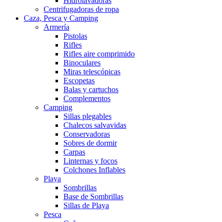
Hidrolavadoras
Centrifugadoras de ropa
Caza, Pesca y Camping
Armería
Pistolas
Rifles
Rifles aire comprimido
Binoculares
Miras telescópicas
Escopetas
Balas y cartuchos
Complementos
Camping
Sillas plegables
Chalecos salvavidas
Conservadoras
Sobres de dormir
Carpas
Linternas y focos
Colchones Inflables
Playa
Sombrillas
Base de Sombrillas
Sillas de Playa
Pesca