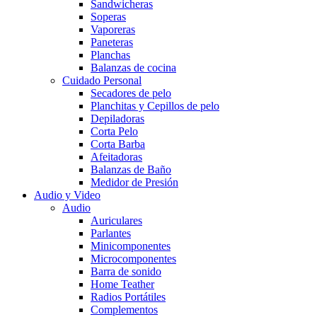
Sandwicheras
Soperas
Vaporeras
Paneteras
Planchas
Balanzas de cocina
Cuidado Personal
Secadores de pelo
Planchitas y Cepillos de pelo
Depiladoras
Corta Pelo
Corta Barba
Afeitadoras
Balanzas de Baño
Medidor de Presión
Audio y Video
Audio
Auriculares
Parlantes
Minicomponentes
Microcomponentes
Barra de sonido
Home Teather
Radios Portátiles
Complementos