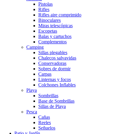
Pistolas
Rifles
Rifles aire comprimido
Binoculares
Miras telescópicas
Escopetas
Balas y cartuchos
Complementos
Camping
Sillas plegables
Chalecos salvavidas
Conservadoras
Sobres de dormir
Carpas
Linternas y focos
Colchones Inflables
Playa
Sombrillas
Base de Sombrillas
Sillas de Playa
Pesca
Cañas
Reeles
Señuelos
Patio y Jardín