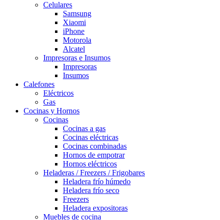
Celulares
Samsung
Xiaomi
iPhone
Motorola
Alcatel
Impresoras e Insumos
Impresoras
Insumos
Calefones
Eléctricos
Gas
Cocinas y Hornos
Cocinas
Cocinas a gas
Cocinas eléctricas
Cocinas combinadas
Hornos de empotrar
Hornos eléctricos
Heladeras / Freezers / Frigobares
Heladera frío húmedo
Heladera frío seco
Freezers
Heladera expositoras
Muebles de cocina