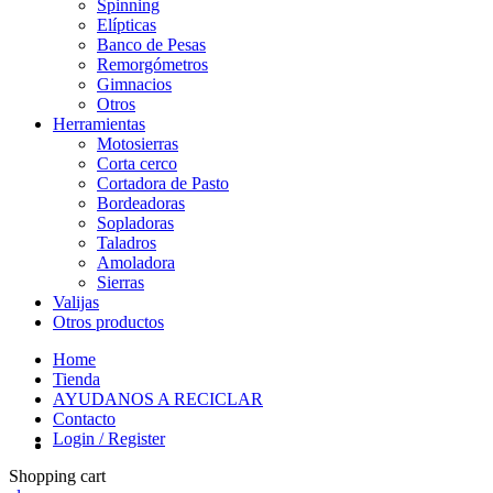
Spinning
Elípticas
Banco de Pesas
Remorgómetros
Gimnacios
Otros
Herramientas
Motosierras
Corta cerco
Cortadora de Pasto
Bordeadoras
Sopladoras
Taladros
Amoladora
Sierras
Valijas
Otros productos
Home
Tienda
AYUDANOS A RECICLAR
Contacto
Login / Register
Shopping cart