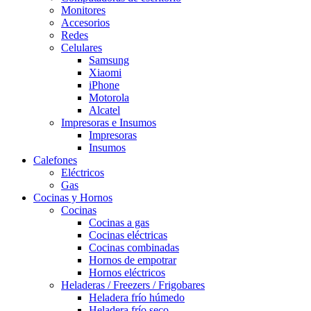
Monitores
Accesorios
Redes
Celulares
Samsung
Xiaomi
iPhone
Motorola
Alcatel
Impresoras e Insumos
Impresoras
Insumos
Calefones
Eléctricos
Gas
Cocinas y Hornos
Cocinas
Cocinas a gas
Cocinas eléctricas
Cocinas combinadas
Hornos de empotrar
Hornos eléctricos
Heladeras / Freezers / Frigobares
Heladera frío húmedo
Heladera frío seco