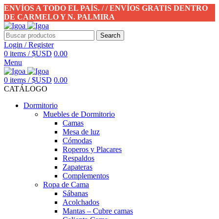
ENVÍOS A TODO EL PAÍS. / / ENVÍOS GRATIS DENTRO
DE CARMELO Y N. PALMIRA
Search
Login / Register
0
items
/
$USD
0.00
Menu
0
items
/
$USD
0.00
CATÁLOGO
Dormitorio
Muebles de Dormitorio
Camas
Mesa de luz
Cómodas
Roperos y Placares
Respaldos
Zapateras
Complementos
Ropa de Cama
Sábanas
Acolchados
Mantas – Cubre camas