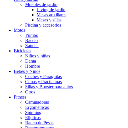
Muebles de jardín
Living de jardín
Mesas auxiliares
Mesas y sillas
Piscina y accesorios
Motos
Yumbo
Baccio
Zanella
Bicicletas
Niños y niñas
Dama
Hombre
Bebes y Niños
Coches y Paraguitas
Cunas y Practicunas
Sillas y Booster para autos
Otros
Fitness
Caminadoras
Ergométricas
Spinning
Elípticas
Banco de Pesas
Remorgómetros