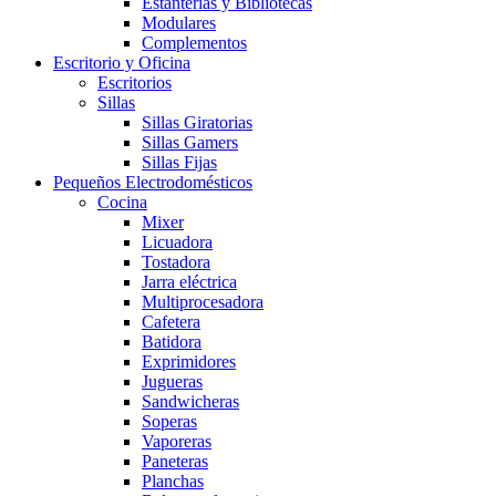
Estanterías y Bibliotecas
Modulares
Complementos
Escritorio y Oficina
Escritorios
Sillas
Sillas Giratorias
Sillas Gamers
Sillas Fijas
Pequeños Electrodomésticos
Cocina
Mixer
Licuadora
Tostadora
Jarra eléctrica
Multiprocesadora
Cafetera
Batidora
Exprimidores
Jugueras
Sandwicheras
Soperas
Vaporeras
Paneteras
Planchas