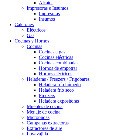
Alcatel
Impresoras e Insumos
Impresoras
Insumos
Calefones
Eléctricos
Gas
Cocinas y Hornos
Cocinas
Cocinas a gas
Cocinas eléctricas
Cocinas combinadas
Hornos de empotrar
Hornos eléctricos
Heladeras / Freezers / Frigobares
Heladera frío húmedo
Heladera frío seco
Freezers
Heladera expositoras
Muebles de cocina
Menaje de cocina
Microondas
Campanas extractoras
Extractores de aire
Lavavajilla