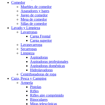
Comedor
Muebles de comedor
Aparadores y bares
Juego de comedor
Mesa de comedor
Sillas de comedor
Lavado y Limpieza
Lavarropas
Carga Frontal
Carga superior
Lavasecarropa
Secarropas
Limpieza
Aspiradoras
Aspiradoras profesionales
Aspiradoras domésticas
Hidrolavadoras
Centrifugadoras de ropa
Caza, Pesca y Camping
Armería
Pistolas
Rifles
Rifles aire comprimido
Binoculares
Miras telescópicas