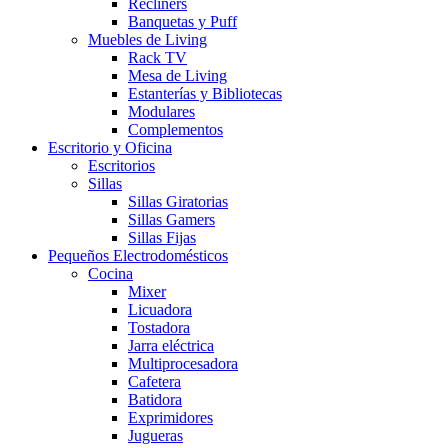
Recliners
Banquetas y Puff
Muebles de Living
Rack TV
Mesa de Living
Estanterías y Bibliotecas
Modulares
Complementos
Escritorio y Oficina
Escritorios
Sillas
Sillas Giratorias
Sillas Gamers
Sillas Fijas
Pequeños Electrodomésticos
Cocina
Mixer
Licuadora
Tostadora
Jarra eléctrica
Multiprocesadora
Cafetera
Batidora
Exprimidores
Jugueras