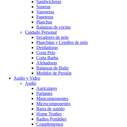
Sandwicheras
Soperas
Vaporeras
Paneteras
Planchas
Balanzas de cocina
Cuidado Personal
Secadores de pelo
Planchitas y Cepillos de pelo
Depiladoras
Corta Pelo
Corta Barba
Afeitadoras
Balanzas de Baño
Medidor de Presión
Audio y Video
Audio
Auriculares
Parlantes
Minicomponentes
Microcomponentes
Barra de sonido
Home Teather
Radios Portátiles
Complementos