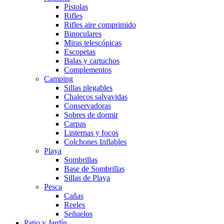
Pistolas
Rifles
Rifles aire comprimido
Binoculares
Miras telescópicas
Escopetas
Balas y cartuchos
Complementos
Camping
Sillas plegables
Chalecos salvavidas
Conservadoras
Sobres de dormir
Carpas
Linternas y focos
Colchones Inflables
Playa
Sombrillas
Base de Sombrillas
Sillas de Playa
Pesca
Cañas
Reeles
Señuelos
Patio y Jardín