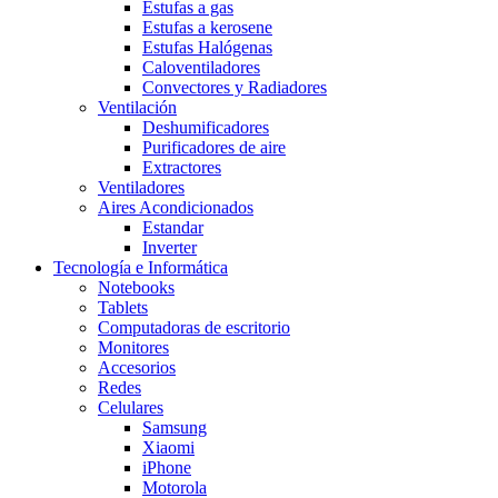
Estufas a gas
Estufas a kerosene
Estufas Halógenas
Caloventiladores
Convectores y Radiadores
Ventilación
Deshumificadores
Purificadores de aire
Extractores
Ventiladores
Aires Acondicionados
Estandar
Inverter
Tecnología e Informática
Notebooks
Tablets
Computadoras de escritorio
Monitores
Accesorios
Redes
Celulares
Samsung
Xiaomi
iPhone
Motorola