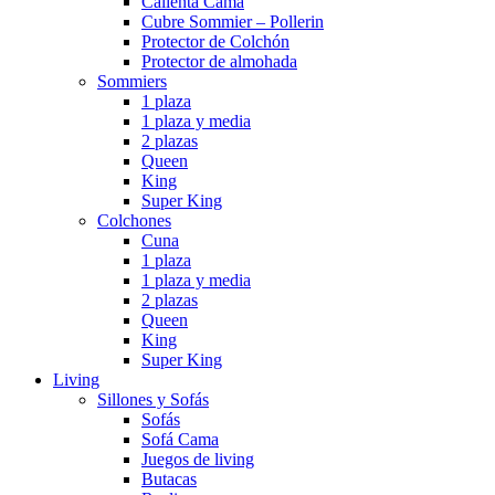
Calienta Cama
Cubre Sommier – Pollerin
Protector de Colchón
Protector de almohada
Sommiers
1 plaza
1 plaza y media
2 plazas
Queen
King
Super King
Colchones
Cuna
1 plaza
1 plaza y media
2 plazas
Queen
King
Super King
Living
Sillones y Sofás
Sofás
Sofá Cama
Juegos de living
Butacas