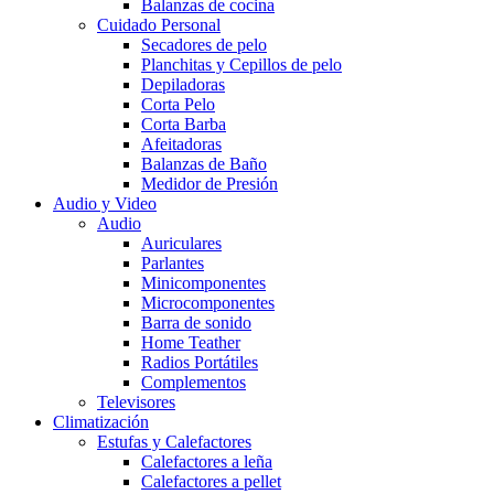
Balanzas de cocina
Cuidado Personal
Secadores de pelo
Planchitas y Cepillos de pelo
Depiladoras
Corta Pelo
Corta Barba
Afeitadoras
Balanzas de Baño
Medidor de Presión
Audio y Video
Audio
Auriculares
Parlantes
Minicomponentes
Microcomponentes
Barra de sonido
Home Teather
Radios Portátiles
Complementos
Televisores
Climatización
Estufas y Calefactores
Calefactores a leña
Calefactores a pellet