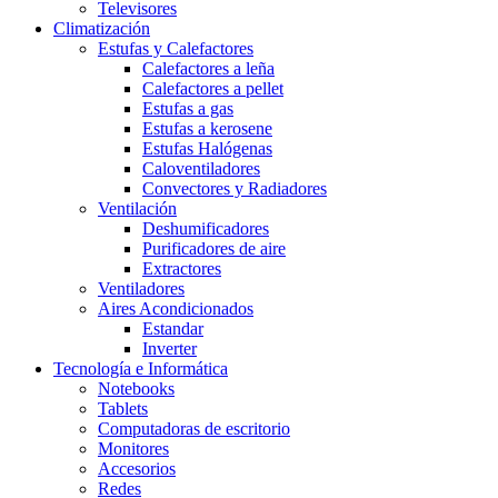
Televisores
Climatización
Estufas y Calefactores
Calefactores a leña
Calefactores a pellet
Estufas a gas
Estufas a kerosene
Estufas Halógenas
Caloventiladores
Convectores y Radiadores
Ventilación
Deshumificadores
Purificadores de aire
Extractores
Ventiladores
Aires Acondicionados
Estandar
Inverter
Tecnología e Informática
Notebooks
Tablets
Computadoras de escritorio
Monitores
Accesorios
Redes