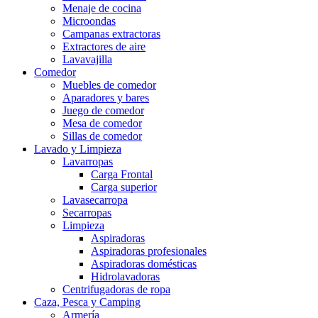
Menaje de cocina
Microondas
Campanas extractoras
Extractores de aire
Lavavajilla
Comedor
Muebles de comedor
Aparadores y bares
Juego de comedor
Mesa de comedor
Sillas de comedor
Lavado y Limpieza
Lavarropas
Carga Frontal
Carga superior
Lavasecarropa
Secarropas
Limpieza
Aspiradoras
Aspiradoras profesionales
Aspiradoras domésticas
Hidrolavadoras
Centrifugadoras de ropa
Caza, Pesca y Camping
Armería