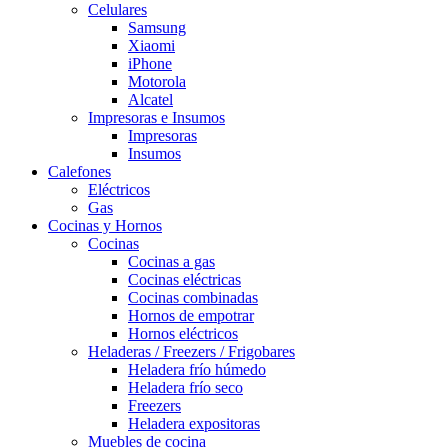
Celulares
Samsung
Xiaomi
iPhone
Motorola
Alcatel
Impresoras e Insumos
Impresoras
Insumos
Calefones
Eléctricos
Gas
Cocinas y Hornos
Cocinas
Cocinas a gas
Cocinas eléctricas
Cocinas combinadas
Hornos de empotrar
Hornos eléctricos
Heladeras / Freezers / Frigobares
Heladera frío húmedo
Heladera frío seco
Freezers
Heladera expositoras
Muebles de cocina