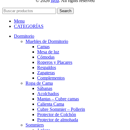
© 2026
Igoa
. All rights reserved
Search
Menu
CATEGORÍAS
Dormitorio
Muebles de Dormitorio
Camas
Mesa de luz
Cómodas
Roperos y Placares
Respaldos
Zapateras
Complementos
Ropa de Cama
Sábanas
Acolchados
Mantas – Cubre camas
Calienta Cama
Cubre Sommier – Pollerin
Protector de Colchón
Protector de almohada
Sommiers