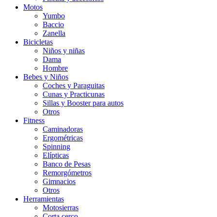
Motos
Yumbo
Baccio
Zanella
Bicicletas
Niños y niñas
Dama
Hombre
Bebes y Niños
Coches y Paraguitas
Cunas y Practicunas
Sillas y Booster para autos
Otros
Fitness
Caminadoras
Ergométricas
Spinning
Elípticas
Banco de Pesas
Remorgómetros
Gimnacios
Otros
Herramientas
Motosierras
Corta cerco