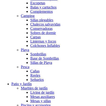
Escopetas
Balas y cartuchos
Complementos
Camping
Sillas plegables
Chalecos salvavidas
Conservadoras
Sobres de dormir
Carpas
Linternas y focos
Colchones Inflables
Playa
Sombrillas
Base de Sombrillas
Sillas de Playa
Pesca
Cañas
Reeles
Señuelos
Patio y Jardín
Muebles de jardín
Living de jardín
Mesas auxiliares
Mesas y sillas
Piscina y accesorios