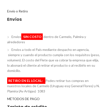
Envío o Retiro
Envíos
Envíos
SIN COSTO
dentro de Carmelo, Palmira y
alrededores
Envios a todo el País mediante despacho en agencia,
siempre y cuando el producto cumpla con los requisitos (peso,
volumen). El costo del Flete que va cobrar la empresa que elija,
lo abonará el cliente al retirar el producto o al recibirlo en su
domicilio.
RETIRO EN EL LOCAL:
Podes retirar tus compras en
nuestros locales de Carmelo (Uruguay esq General Flores) y N.
Plamira (Av Artigas) 1083
MÉTODOS DE PAGO
Tarjeta de crédito