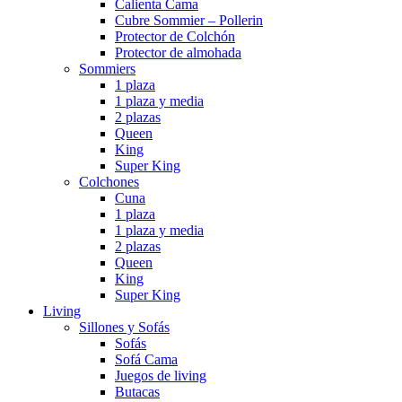
Calienta Cama
Cubre Sommier – Pollerin
Protector de Colchón
Protector de almohada
Sommiers
1 plaza
1 plaza y media
2 plazas
Queen
King
Super King
Colchones
Cuna
1 plaza
1 plaza y media
2 plazas
Queen
King
Super King
Living
Sillones y Sofás
Sofás
Sofá Cama
Juegos de living
Butacas