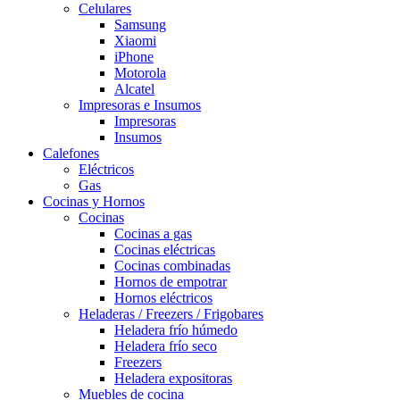
Celulares
Samsung
Xiaomi
iPhone
Motorola
Alcatel
Impresoras e Insumos
Impresoras
Insumos
Calefones
Eléctricos
Gas
Cocinas y Hornos
Cocinas
Cocinas a gas
Cocinas eléctricas
Cocinas combinadas
Hornos de empotrar
Hornos eléctricos
Heladeras / Freezers / Frigobares
Heladera frío húmedo
Heladera frío seco
Freezers
Heladera expositoras
Muebles de cocina