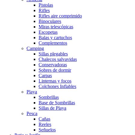
Pistolas
Rifles
Rifles aire comprimido
Binoculares
Miras telescópicas
Escopetas
Balas y cartuchos
Complementos
Camping
Sillas plegables
Chalecos salvavidas
Conservadoras
Sobres de dormir
Carpas
Linternas y focos
Colchones Inflables
Playa
Sombrillas
Base de Sombrillas
Sillas de Playa
Pesca
Cañas
Reeles
Señuelos