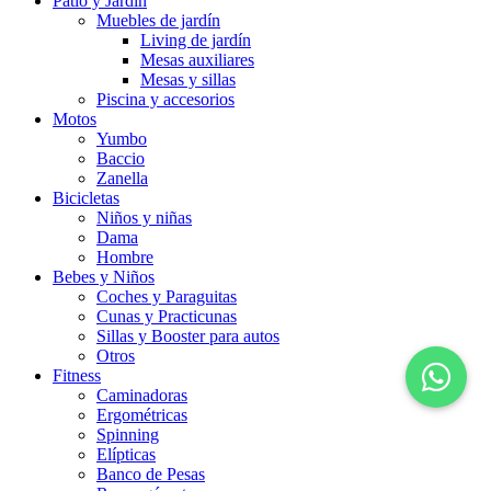
Patio y Jardín
Muebles de jardín
Living de jardín
Mesas auxiliares
Mesas y sillas
Piscina y accesorios
Motos
Yumbo
Baccio
Zanella
Bicicletas
Niños y niñas
Dama
Hombre
Bebes y Niños
Coches y Paraguitas
Cunas y Practicunas
Sillas y Booster para autos
Otros
Fitness
Caminadoras
Ergométricas
Spinning
Elípticas
Banco de Pesas