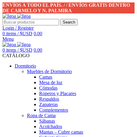
ENVÍOS A TODO EL PAÍS. / / ENVÍOS GRATIS DENTRO
DE CARMELO Y N. PALMIRA
Search
Login / Register
0
items
/
$USD
0.00
Menu
0
items
/
$USD
0.00
CATÁLOGO
Dormitorio
Muebles de Dormitorio
Camas
Mesa de luz
Cómodas
Roperos y Placares
Respaldos
Zapateras
Complementos
Ropa de Cama
Sábanas
Acolchados
Mantas – Cubre camas