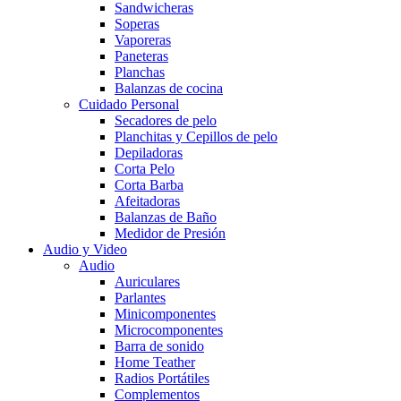
Sandwicheras
Soperas
Vaporeras
Paneteras
Planchas
Balanzas de cocina
Cuidado Personal
Secadores de pelo
Planchitas y Cepillos de pelo
Depiladoras
Corta Pelo
Corta Barba
Afeitadoras
Balanzas de Baño
Medidor de Presión
Audio y Video
Audio
Auriculares
Parlantes
Minicomponentes
Microcomponentes
Barra de sonido
Home Teather
Radios Portátiles
Complementos