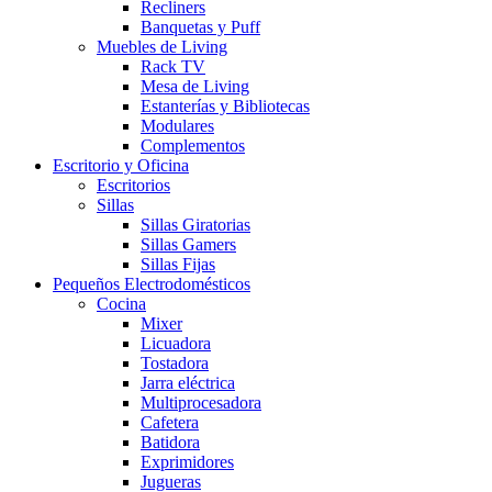
Recliners
Banquetas y Puff
Muebles de Living
Rack TV
Mesa de Living
Estanterías y Bibliotecas
Modulares
Complementos
Escritorio y Oficina
Escritorios
Sillas
Sillas Giratorias
Sillas Gamers
Sillas Fijas
Pequeños Electrodomésticos
Cocina
Mixer
Licuadora
Tostadora
Jarra eléctrica
Multiprocesadora
Cafetera
Batidora
Exprimidores
Jugueras