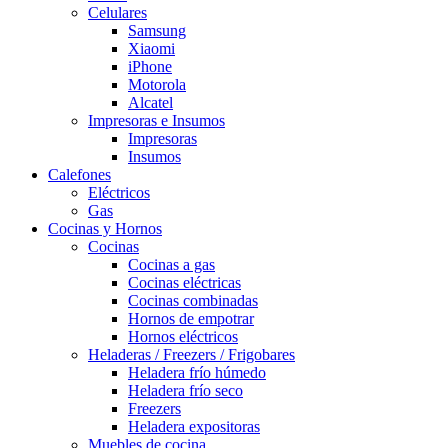
Celulares
Samsung
Xiaomi
iPhone
Motorola
Alcatel
Impresoras e Insumos
Impresoras
Insumos
Calefones
Eléctricos
Gas
Cocinas y Hornos
Cocinas
Cocinas a gas
Cocinas eléctricas
Cocinas combinadas
Hornos de empotrar
Hornos eléctricos
Heladeras / Freezers / Frigobares
Heladera frío húmedo
Heladera frío seco
Freezers
Heladera expositoras
Muebles de cocina