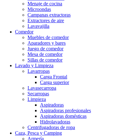
Menaje de cocina
Microondas
Campanas extractoras
Extractores de aire
Lavavajilla
Comedor
Muebles de comedor
Aparadores y bares
Juego de comedor
Mesa de comedor
Sillas de comedor
Lavado y Limpieza
Lavarropas
Carga Frontal
Carga superior
Lavasecarropa
Secarropas
Limpieza
Aspiradoras
Aspiradoras profesionales
Aspiradoras domésticas
Hidrolavadoras
Centrifugadoras de ropa
Caza, Pesca y Camping
Armería