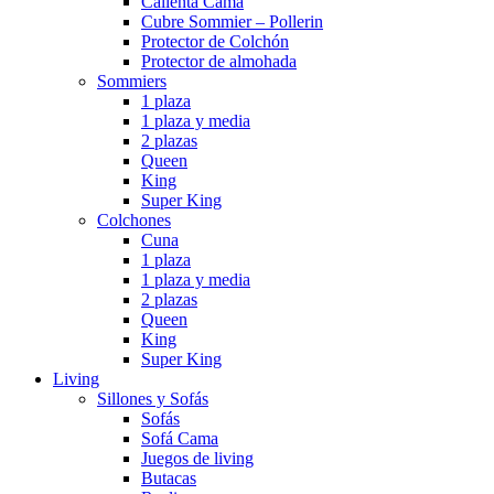
Calienta Cama
Cubre Sommier – Pollerin
Protector de Colchón
Protector de almohada
Sommiers
1 plaza
1 plaza y media
2 plazas
Queen
King
Super King
Colchones
Cuna
1 plaza
1 plaza y media
2 plazas
Queen
King
Super King
Living
Sillones y Sofás
Sofás
Sofá Cama
Juegos de living
Butacas