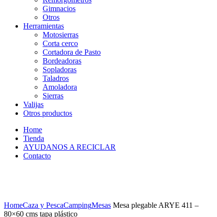
Gimnacios
Otros
Herramientas
Motosierras
Corta cerco
Cortadora de Pasto
Bordeadoras
Sopladoras
Taladros
Amoladora
Sierras
Valijas
Otros productos
Home
Tienda
AYUDANOS A RECICLAR
Contacto
Home
Caza y Pesca
Camping
Mesas
Mesa plegable ARYE 411 –
80×60 cms tapa plástico