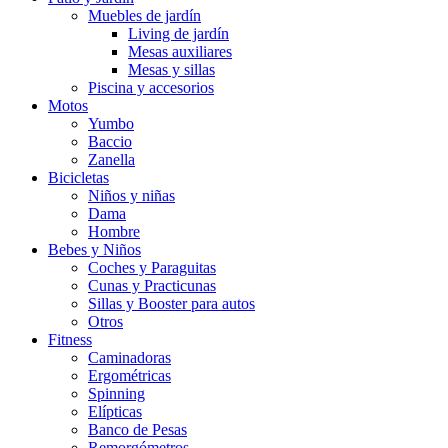
Muebles de jardín
Living de jardín
Mesas auxiliares
Mesas y sillas
Piscina y accesorios
Motos
Yumbo
Baccio
Zanella
Bicicletas
Niños y niñas
Dama
Hombre
Bebes y Niños
Coches y Paraguitas
Cunas y Practicunas
Sillas y Booster para autos
Otros
Fitness
Caminadoras
Ergométricas
Spinning
Elípticas
Banco de Pesas
Remorgómetros