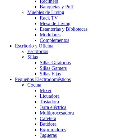
Recliners
Banquetas y Puff
Muebles de Living
Rack TV
Mesa de Living
Estanterías y Bibliotecas
Modulares
Complementos
Escritorio y Oficina
Escritorios
Sillas
Sillas Giratorias
Sillas Gamers
Sillas Fijas
Pequeños Electrodomésticos
Cocina
Mixer
Licuadora
Tostadora
Jarra eléctrica
Multiprocesadora
Cafetera
Batidora
Exprimidores
Jugueras