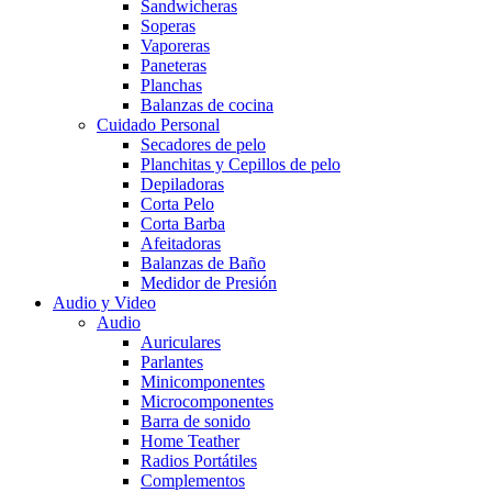
Sandwicheras
Soperas
Vaporeras
Paneteras
Planchas
Balanzas de cocina
Cuidado Personal
Secadores de pelo
Planchitas y Cepillos de pelo
Depiladoras
Corta Pelo
Corta Barba
Afeitadoras
Balanzas de Baño
Medidor de Presión
Audio y Video
Audio
Auriculares
Parlantes
Minicomponentes
Microcomponentes
Barra de sonido
Home Teather
Radios Portátiles
Complementos