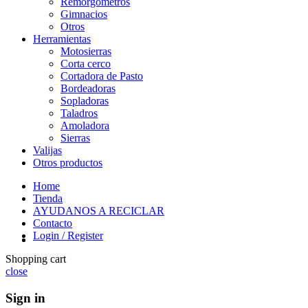
Remorgómetros
Gimnacios
Otros
Herramientas
Motosierras
Corta cerco
Cortadora de Pasto
Bordeadoras
Sopladoras
Taladros
Amoladora
Sierras
Valijas
Otros productos
Home
Tienda
AYUDANOS A RECICLAR
Contacto
Login / Register
Shopping cart
close
Sign in