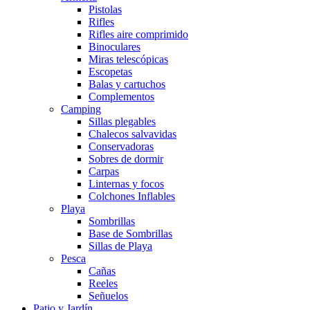
Pistolas
Rifles
Rifles aire comprimido
Binoculares
Miras telescópicas
Escopetas
Balas y cartuchos
Complementos
Camping
Sillas plegables
Chalecos salvavidas
Conservadoras
Sobres de dormir
Carpas
Linternas y focos
Colchones Inflables
Playa
Sombrillas
Base de Sombrillas
Sillas de Playa
Pesca
Cañas
Reeles
Señuelos
Patio y Jardín