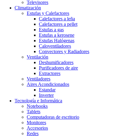
Televisores
Climatización
Estufas y Calefactores
Calefactores a leña
Calefactores a pellet
Estufas a gas
Estufas a kerosene
Estufas Halógenas
Caloventiladores
Convectores y Radiadores
Ventilación
Deshumificadores
Purificadores de aire
Extractores
Ventiladores
Aires Acondicionados
Estandar
Inverter
Tecnología e Informática
Notebooks
Tablets
Computadoras de escritorio
Monitores
Accesorios
Redes