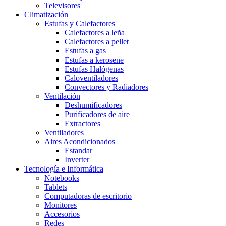
Televisores
Climatización
Estufas y Calefactores
Calefactores a leña
Calefactores a pellet
Estufas a gas
Estufas a kerosene
Estufas Halógenas
Caloventiladores
Convectores y Radiadores
Ventilación
Deshumificadores
Purificadores de aire
Extractores
Ventiladores
Aires Acondicionados
Estandar
Inverter
Tecnología e Informática
Notebooks
Tablets
Computadoras de escritorio
Monitores
Accesorios
Redes