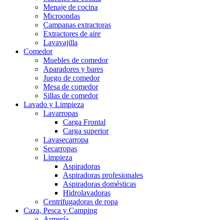
Menaje de cocina
Microondas
Campanas extractoras
Extractores de aire
Lavavajilla
Comedor
Muebles de comedor
Aparadores y bares
Juego de comedor
Mesa de comedor
Sillas de comedor
Lavado y Limpieza
Lavarropas
Carga Frontal
Carga superior
Lavasecarropa
Secarropas
Limpieza
Aspiradoras
Aspiradoras profesionales
Aspiradoras domésticas
Hidrolavadoras
Centrifugadoras de ropa
Caza, Pesca y Camping
Armería