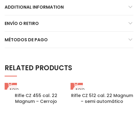
ADDITIONAL INFORMATION
ENVÍO O RETIRO
MÉTODOS DE PAGO
RELATED PRODUCTS
SOLD
SOLD
OUT
OUT
Rifle CZ 455 cal. 22
Rifle CZ 512 cal. 22 Magnum
Magnum – Cerrojo
– semi automático